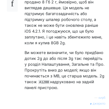
продано 8 Гб 2 г, ймовірно, щоб він
виглядав дешевше. Ця модель не
підтримує багатозадачність або
підтримку шпалер робочого столу, а
також не може бути оновлена ​​раніше
iOS 4.2.1. Я погоджуюся, що це було
заплутано, і це навіть збентежило мене,
коли я купив 8GB 2g.
Ви можете визначити, чи було придбано
дотик 2g до або після 3g так: перейдіть
у розділ Налаштування, Загальне та Про.
Прокрутіть вниз до моделі; якщо він
починається з MB, це старша модель. 2g
також
надруковано на задній
A1288
панелі пристрою.
—
кирб
джерело