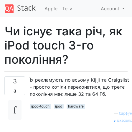
Apple
Теги
Account
Чи існує така річ, як
iPod touch 3-го
покоління?
Їх рекламують по всьому Kijiji та Craigslist
3
- просто хотіли переконатися, що третє
покоління має лише 32 та 64 Гб.
ipod-touch
ipod
hardware
—
барфун
джерело