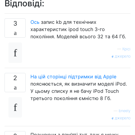
Відповіді:
Ось
запис kb для технічних
3
характеристик ipod touch 3-го
покоління. Моделей всього 32 та 64 Гб.
—
Крісі
джерело
На цій сторінці підтримки від Apple
2
пояснюється, як визначити моделі iPod.
У цьому списку я не бачу iPod Touch
третього покоління ємністю 8 Гб.
—
bneely
джерело
Працюючи з пам’яті тут, тож я можу