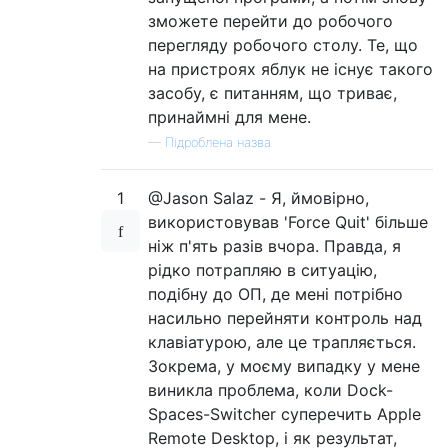
зможете перейти до робочого
перегляду робочого столу. Те, що
на пристроях яблук не існує такого
засобу, є питанням, що триває,
принаймні для мене.
—
Підроблена назва
1
@Jason Salaz - Я, ймовірно,
використовував 'Force Quit' більше
ніж п'ять разів вчора. Правда, я
рідко потрапляю в ситуацію,
подібну до ОП, де мені потрібно
насильно перейняти контроль над
клавіатурою, але це трапляється.
Зокрема, у моєму випадку у мене
виникла проблема, коли Dock-
Spaces-Switcher суперечить Apple
Remote Desktop, і як результат,