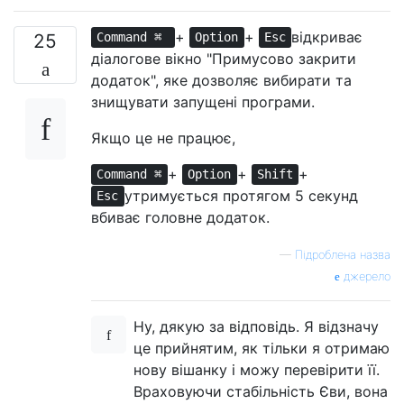
+
+
відкриває
25
Command ⌘
Option
Esc
діалогове вікно "Примусово закрити
додаток", яке дозволяє вибирати та
знищувати запущені програми.
Якщо це не працює,
+
+
+
Command ⌘
Option
Shift
утримується протягом 5 секунд
Esc
вбиває головне додаток.
—
Підроблена назва
джерело
Ну, дякую за відповідь. Я відзначу
це прийнятим, як тільки я отримаю
нову вішанку і можу перевірити її.
Враховуючи стабільність Єви, вона