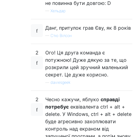
не повинна бути довгою: D
—
Хельдар
Данг, притулок грав Єву, як 8 років
—
Стю Вілсон
2
Ого! Ця друга команда є
потужною! Дуже дякую за те, що
розкрили цей зручний маленький
секрет. Це дуже корисно.
—
daviesgeek
2
Чесно кажучи, яблуко
справді
потребує
еквівалента ctrl + alt +
delete. У Windows, ctrl + alt + delete
буде агресивно захоплювати
контроль над екраном від
запущеної програми, а потім знову