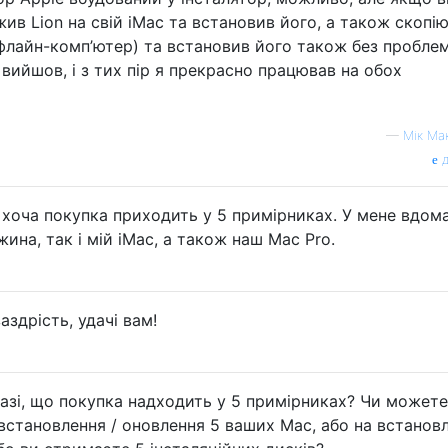
жив Lion на свій iMac та встановив його, а також скопі
офлайн-комп’ютер) та встановив його також без проблем
вийшов, і з тих пір я прекрасно працював на обох
—
Мік Ма
д
 хоча покупка приходить у 5 примірниках. У мене вдом
ина, так і мій iMac, а також наш Mac Pro.
аздрість, удачі вам!
азі, що покупка надходить у 5 примірниках? Чи можете
 встановлення / оновлення 5 ваших Mac, або на встанов