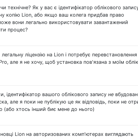
и технічне? Як у вас є ідентифікатор облікового запису
у копію Lion, або якщо ваш колега придбав право
зможе вони легально використовувати завантажений
ати процес?
 легальну ліцензію на Lion і потребує перевстановлення
ro, але я не хочу, щоб установка пов'язана з моїм обл
и, ідентифікатор вашого облікового запису
не
вбудован
ка, але я поки не публікую це як відповідь, поки не от
 (або хтось інший биє мене до нього)
ановці Lion на авторизованих комп'ютерах виглядають