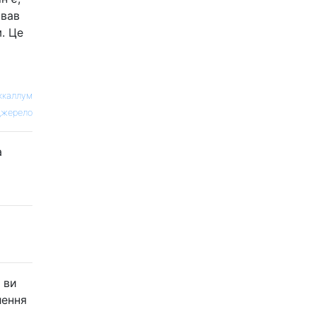
ював
. Це
ккаллум
жерело
а
 ви
лення