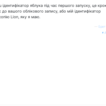
ш ідентифікатор яблука під час першого запуску, це крок
 до вашого облікового запису, або мій ідентифікатор
опію Lion, яку я маю.
—
Брет
д