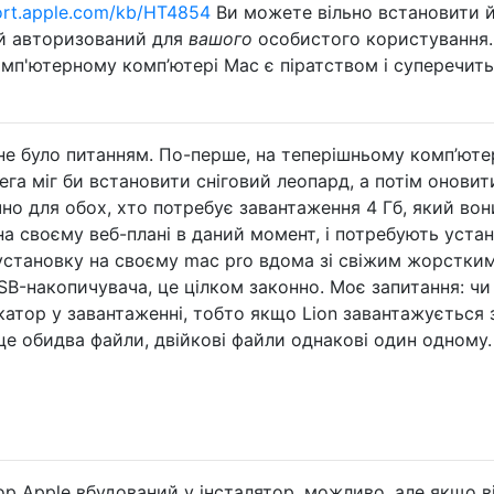
rt.apple.com/kb/HT4854
Ви можете вільно встановити 
ий авторизований для
вашого
особистого користування.
омп'ютерному комп’ютері Mac є піратством і суперечить
е було питанням. По-перше, на теперішньому комп’ютер
лега міг би встановити сніговий леопард, а потім оновит
но для обох, хто потребує завантаження 4 Гб, який вон
а своєму веб-плані в даний момент, і потребують уста
 установку на своєму mac pro вдома зі свіжим жорстки
B-накопичувача, це цілком законно. Моє запитання: чи
катор у завантаженні, тобто якщо Lion завантажується 
 це обидва файли, двійкові файли однакові один одному.
ор Apple вбудований у інсталятор, можливо, але якщо ві