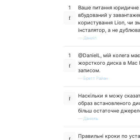
1
Ваше питання юридичне ч
вбудований у завантажен
користування Lion, чи 
інсталятор, а не дублюв
—
Даниїл
1
@DanielL, мій колега має
жорсткого диска в Mac P
записом.
—
Бретт Райан
Наскільки я можу сказат
образ встановленого дис
більш остаточне джерело
—
Даніель
Правильні кроки по уст