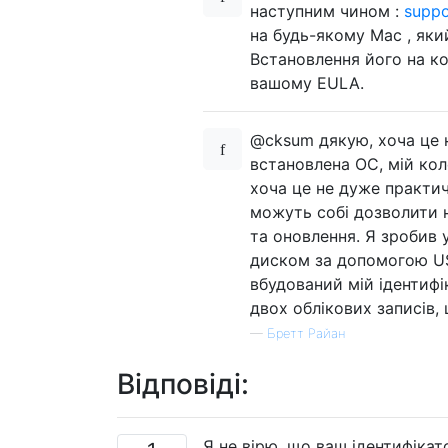
наступним чином :
suppo
на будь-якому Mac , як
Встановлення його на к
вашому EULA.
@cksum дякую, хоча це н
встановлена ​​ОС, мій ко
хоча це не дуже практич
можуть собі дозволити н
та оновлення. Я зробив
диском за допомогою US
вбудований мій ідентифі
двох облікових записів,
—
Бретт Райан
Відповіді:
Я не вірю, що ваш ідентифікат