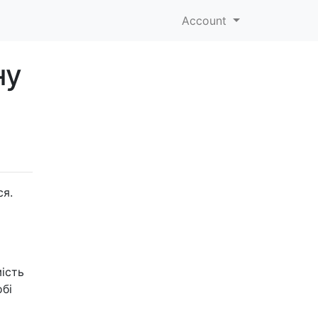
Account
ну
ся.
мість
обі