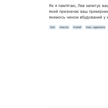
Як я пам’ятаю, Лев запитує ва
який призначає ваш примірник
якимось чином вбудований у к
lion
macos
install
mac-appstore