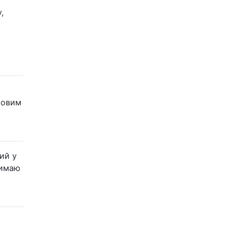
,
іковим
ий у
римаю