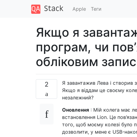
Apple
Теги
Якщо я завантаж
програм, чи пов’
обліковим запи
Я завантажив Лева і створив 
2
Якщо я віддам це своєму колез
незалежний?
Оновлення
: Мій колега має ле
встановлення Lion. Це пов’яза
того, щоб моєму колезі було 
дозволити, у мене є USB-нако