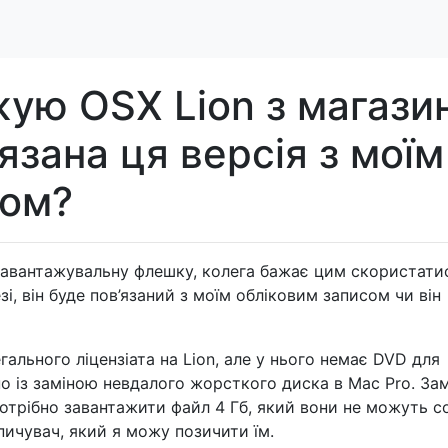
ую OSX Lion з магази
язана ця версія з моїм
сом?
завантажувальну флешку, колега бажає цим скористати
і, він буде пов’язаний з моїм обліковим записом чи він
гального ліцензіата на Lion, але у нього немає DVD для
но із заміною невдалого жорсткого диска в Mac Pro. За
потрібно завантажити файл 4 Гб, який вони не можуть с
пичувач, який я можу позичити їм.