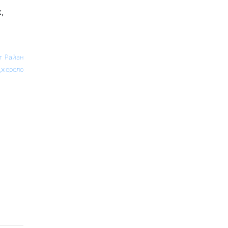
,
т Райан
жерело