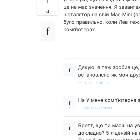
1
це не має значення. Я заванта
інсталятор на свій Mac Mini (
було правильно, коли Лев теж 
комп’ютерах.
Дякую, я теж зробив це,
встановлено як моя друж
—
Бретт Райан
Ha У мене комп’ютерна з
—
Мік Маккаллум
Бретт, що ти маєш на ув
докладно? 5 ліцензій на