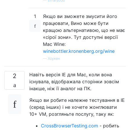
—
binarybob
1
Якщо ви зможете змусити його
працювати, Вино може бути
кращою альтернативою, що не має
«сірої зони». Тут доступні версії
Mac Wine:
winebottler.kronenberg.org/wine
—
Хоукен
Навіть версія IE для Mac, коли вона
2
існувала, відображала сторінки зовсім
інакше, ніж її аналог на ПК.
Якщо ви робите належне тестування в IE
(серед інших) і не хочете жонглювати
10+ VM, розгляньте послугу, таку як:
CrossBrowserTesting.com
- робить