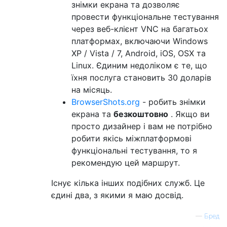
знімки екрана та дозволяє
провести функціональне тестування
через веб-клієнт VNC на багатьох
платформах, включаючи Windows
XP / Vista / 7, Android, iOS, OSX та
Linux. Єдиним недоліком є ​​те, що
їхня послуга становить 30 доларів
на місяць.
BrowserShots.org
- робить знімки
екрана та
безкоштовно
. Якщо ви
просто дизайнер і вам не потрібно
робити якісь міжплатформові
функціональні тестування, то я
рекомендую цей маршрут.
Існує кілька інших подібних служб. Це
єдині два, з якими я маю досвід.
—
Бред