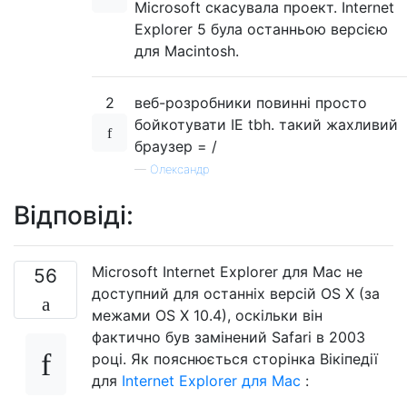
Microsoft скасувала проект. Internet
Explorer 5 була останньою версією
для Macintosh.
2
веб-розробники повинні просто
бойкотувати IE tbh. такий жахливий
браузер = /
—
Олександр
Відповіді:
Microsoft Internet Explorer для Mac не
56
доступний для останніх версій OS X (за
межами OS X 10.4), оскільки він
фактично був замінений Safari в 2003
році. Як пояснюється сторінка Вікіпедії
для
Internet Explorer для Mac
: