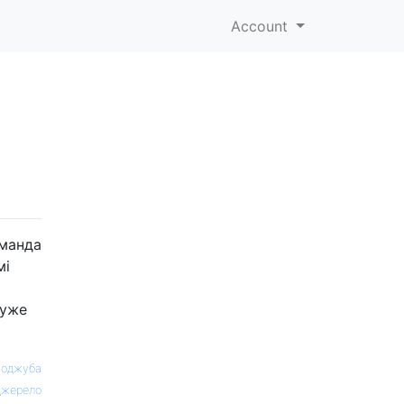
Account
оманда
мі
дуже
оджуба
жерело