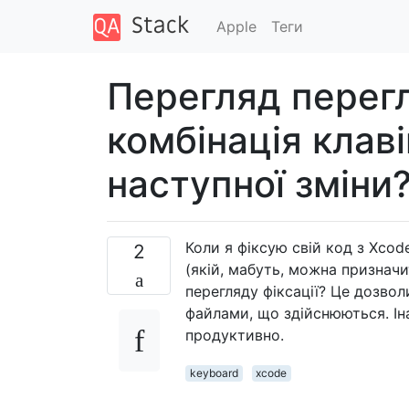
Apple
Теги
Перегляд перегл
комбінація клав
наступної зміни
Коли я фіксую свій код з Xcod
2
(якій, мабуть, можна призначи
перегляду фіксації? Це дозво
файлами, що здійснюються. Ін
продуктивно.
keyboard
xcode