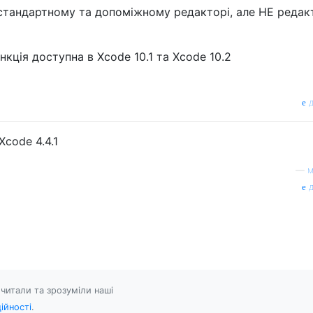
стандартному та допоміжному редакторі, але НЕ редак
кція доступна в Xcode 10.1 та Xcode 10.2
д
Xcode 4.4.1
—
м
д
читали та зрозуміли наші
ійності
.