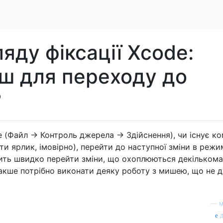
яду фіксації Xcode:
іш для переходу до
?
e (Файл -> Контроль джерела -> Здійснення), чи існує к
ти ярлик, імовірно), перейти до наступної зміни в режи
лить швидко перейти зміни, що охоплюються декількома
акше потрібно виконати деяку роботу з мишею, що не 
—
м
д