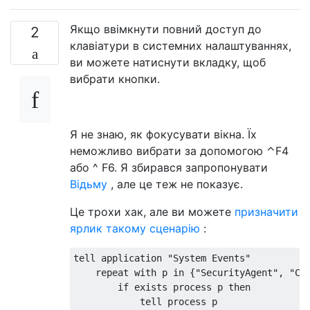
Якщо ввімкнути повний доступ до
2
клавіатури в системних налаштуваннях,
ви можете натиснути вкладку, щоб
вибрати кнопки.
Я не знаю, як фокусувати вікна. Їх
неможливо вибрати за допомогою ⌃F4
або ^ F6. Я збирався запропонувати
Відьму
, але це теж не показує.
Це трохи хак, але ви можете
призначити
ярлик такому сценарію
:
tell application "System Events"

    repeat with p in {"SecurityAgent", "Cor
        if exists process p then

            tell process p
