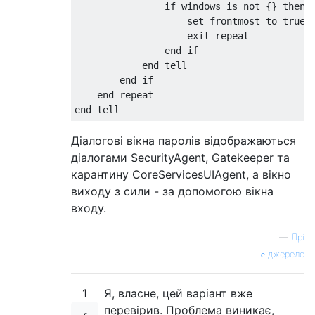
                if windows is not {} then

                    set frontmost to true

                    exit repeat

                end if

            end tell

        end if

    end repeat

Діалогові вікна паролів відображаються
діалогами SecurityAgent, Gatekeeper та
карантину CoreServicesUIAgent, а вікно
виходу з сили - за допомогою вікна
входу.
—
Лрі
джерело
1
Я, власне, цей варіант вже
перевірив. Проблема виникає,