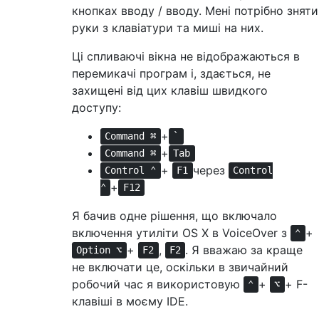
кнопках вводу / вводу. Мені потрібно зняти
руки з клавіатури та миші на них.
Ці спливаючі вікна не відображаються в
перемикачі програм і, здається, не
захищені від цих клавіш швидкого
доступу:
+
Command ⌘
`
+
Command ⌘
Tab
+
через
Control ⌃
F1
Control
+
⌃
F12
Я бачив одне рішення, що включало
включення утиліти OS X в VoiceOver з
+
⌃
+
,
. Я вважаю за краще
Option ⌥
F2
F2
не включати це, оскільки в звичайний
робочий час я використовую
+
+ F-
⌃
⌥
клавіші в моєму IDE.