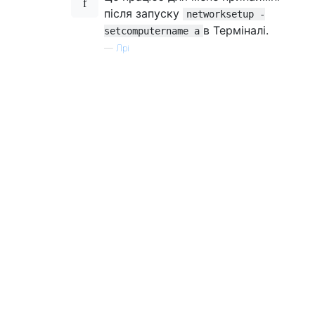
після запуску
networksetup -
в Терміналі.
setcomputername a
—
Лрі