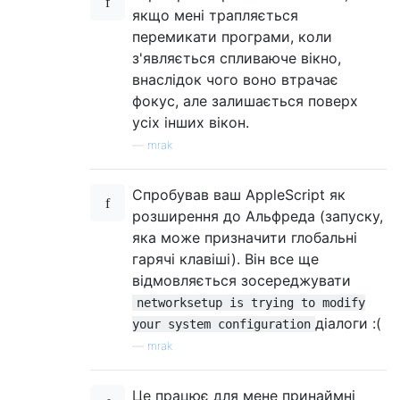
якщо мені трапляється
перемикати програми, коли
з'являється спливаюче вікно,
внаслідок чого воно втрачає
фокус, але залишається поверх
усіх інших вікон.
—
mrak
Спробував ваш AppleScript як
розширення до Альфреда (запуску,
яка може призначити глобальні
гарячі клавіші). Він все ще
відмовляється зосереджувати
networksetup is trying to modify
діалоги :(
your system configuration
—
mrak
Це працює для мене принаймні