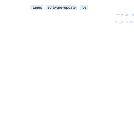
itunes
software-update
ios
—
Етан Лі
джерело