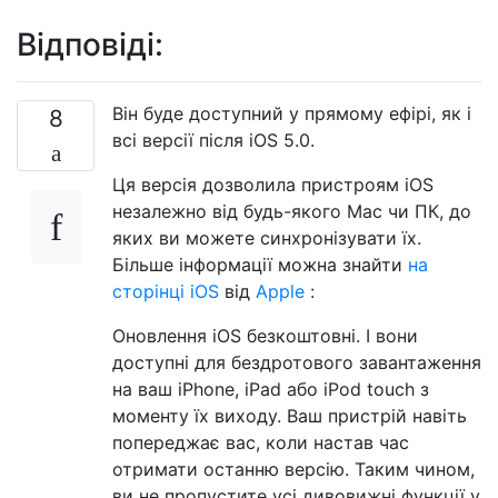
Відповіді:
Він буде доступний у прямому ефірі, як і
8
всі версії після iOS 5.0.
Ця версія дозволила пристроям iOS
незалежно від будь-якого Mac чи ПК, до
яких ви можете синхронізувати їх.
Більше інформації можна знайти
на
сторінці iOS
від
Apple
:
Оновлення iOS безкоштовні. І вони
доступні для бездротового завантаження
на ваш iPhone, iPad або iPod touch з
моменту їх виходу. Ваш пристрій навіть
попереджає вас, коли настав час
отримати останню версію. Таким чином,
ви не пропустите усі дивовижні функції у