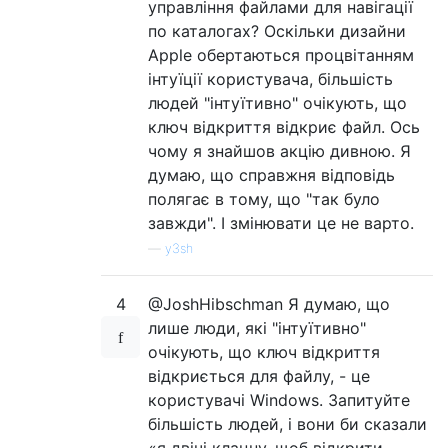
управління файлами для навігації
по каталогах? Оскільки дизайни
Apple обертаються процвітанням
інтуїції користувача, більшість
людей "інтуїтивно" очікують, що
ключ відкриття відкриє файл. Ось
чому я знайшов акцію дивною. Я
думаю, що справжня відповідь
полягає в тому, що "так було
завжди". І змінювати це не варто.
—
y3sh
4
@JoshHibschman Я думаю, що
лише люди, які "інтуїтивно"
очікують, що ключ відкриття
відкриється для файлу, - це
користувачі Windows. Запитуйте
більшість людей, і вони би сказали
«я двічі клацну, щоб відкрити