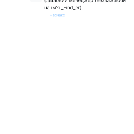
файловий менеджер (незважаючи
на ім'я _Find_er).
—
Мерчако