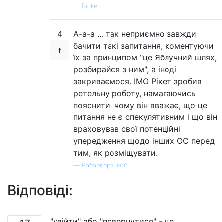
—
Ricket
4
А-а-а ... так неприємно завжди
бачити такі запитання, коментуючи
їх за принципом "це Яблучний шлях,
розбирайся з ним", а іноді
закриваємося. ІМО Рікет зробив
ретельну роботу, намагаючись
пояснити, чому він вважає, що це
питання не є спекулятивним і що він
враховував свої потенційні
упередження щодо інших ОС перед
тим, як розміщувати.
—
Рабарберський
Відповіді:
"увійти" або "повернутися" - це,