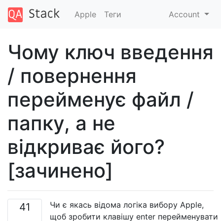
Apple
Теги
Account
Чому ключ введення
/ повернення
перейменує файл /
папку, а не
відкриває його?
[зачинено]
Чи є якась відома логіка вибору Apple,
41
щоб зробити клавішу enter перейменувати