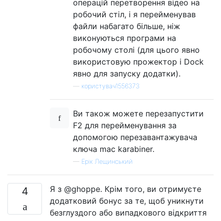
операцій перетворення відео на
робочий стіл, і я перейменував
файли набагато більше, ніж
виконуються програми на
робочому столі (для цього явно
використовую прожектор і Dock
явно для запуску додатки).
—
користувач1556373
Ви також можете перезапустити
F2 для перейменування за
допомогою перезавантажувача
ключа mac karabiner.
—
Ерік Лещинський
Я з @ghoppe. Крім того, ви отримуєте
4
додатковий бонус за те, щоб уникнути
безглуздого або випадкового відкриття