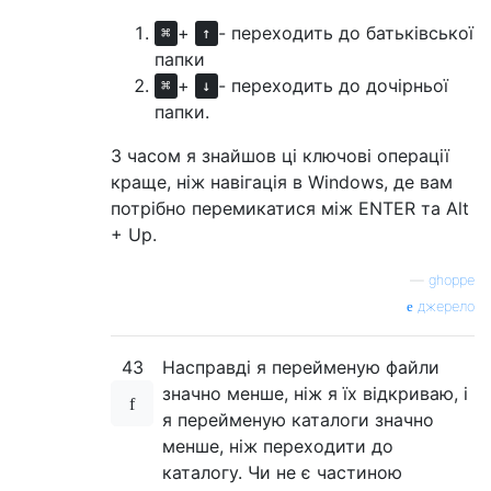
+
- переходить до батьківської
⌘
↑
папки
+
- переходить до дочірньої
⌘
↓
папки.
З часом я знайшов ці ключові операції
краще, ніж навігація в Windows, де вам
потрібно перемикатися між ENTER та Alt
+ Up.
—
ghoppe
джерело
43
Насправді я перейменую файли
значно менше, ніж я їх відкриваю, і
я перейменую каталоги значно
менше, ніж переходити до
каталогу. Чи не є частиною