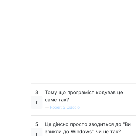
3
Тому що програміст кодував це
саме так?
—
Robert S Ciaccio
5
Це дійсно просто зводиться до "Ви
звикли до Windows". чи не так?