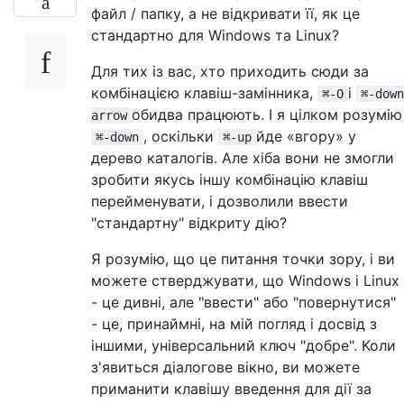
файл / папку, а не відкривати її, як це
стандартно для Windows та Linux?
Для тих із вас, хто приходить сюди за
комбінацією клавіш-замінника,
і
⌘-O
⌘-down
обидва працюють. І я цілком розумію
arrow
, оскільки
йде «вгору» у
⌘-down
⌘-up
дерево каталогів. Але хіба вони не змогли
зробити якусь іншу комбінацію клавіш
перейменувати, і дозволили ввести
"стандартну" відкриту дію?
Я розумію, що це питання точки зору, і ви
можете стверджувати, що Windows і Linux
- це дивні, але "ввести" або "повернутися"
- це, принаймні, на мій погляд і досвід з
іншими, універсальний ключ "добре". Коли
з'явиться діалогове вікно, ви можете
приманити клавішу введення для дії за