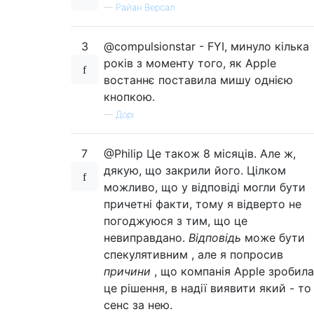
—
Райан Версал
3
@compulsionstar - FYI, минуло кілька
років з моменту того, як Apple
востаннє поставила мишу однією
кнопкою.
—
Дорі
7
@Philip Це також 8 місяців. Але ж,
дякую, що закрили його. Цілком
можливо, що у відповіді могли бути
причетні факти, тому я відверто не
погоджуюся з тим, що це
невиправдано.
Відповідь
може бути
спекулятивним , але я попросив
причини
, що компанія Apple зробила
це рішення, в надії виявити який - то
сенс за нею.