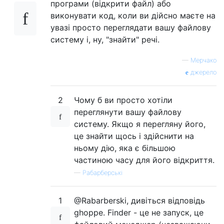
програми (відкрити файл) або
виконувати код, коли ви дійсно маєте на
увазі просто переглядати вашу файлову
систему і, ну, "знайти" речі.
—
Мерчако
джерело
2
Чому б ви просто хотіли
переглянути вашу файлову
систему. Якщо я перегляну його,
це знайти щось і здійснити на
ньому дію, яка є більшою
частиною часу для його відкриття.
—
Рабарберські
1
@Rabarberski, дивіться відповідь
ghoppe. Finder - це не запуск, це