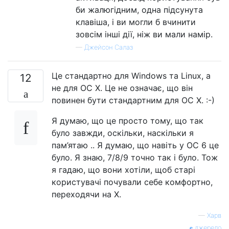
би жалюгідним, одна підсунута
клавіша, і ви могли б вчинити
зовсім інші дії, ніж ви мали намір.
—
Джейсон Салаз
Це стандартно для Windows та Linux, а
12
не для ОС X. Це не означає, що він
повинен бути стандартним для ОС X. :-)
Я думаю, що це просто тому, що так
було завжди, оскільки, наскільки я
пам’ятаю .. Я думаю, що навіть у ОС 6 це
було. Я знаю, 7/8/9 точно так і було. Тож
я гадаю, що вони хотіли, щоб старі
користувачі почували себе комфортно,
переходячи на X.
—
Харв
джерело