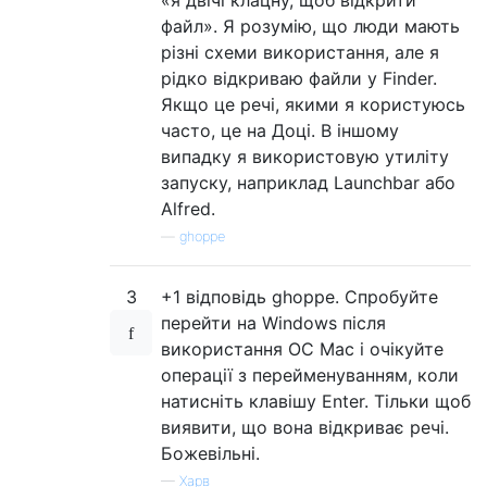
файл». Я розумію, що люди мають
різні схеми використання, але я
рідко відкриваю файли у Finder.
Якщо це речі, якими я користуюсь
часто, це на Доці. В іншому
випадку я використовую утиліту
запуску, наприклад Launchbar або
Alfred.
—
ghoppe
3
+1 відповідь ghoppe. Спробуйте
перейти на Windows після
використання ОС Mac і очікуйте
операції з перейменуванням, коли
натисніть клавішу Enter. Тільки щоб
виявити, що вона відкриває речі.
Божевільні.
—
Харв