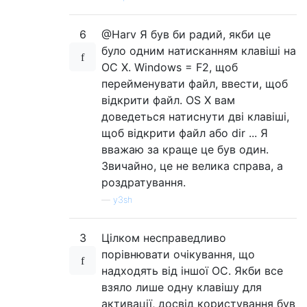
6
@Harv Я був би радий, якби це
було одним натисканням клавіші на
ОС X. Windows = F2, щоб
перейменувати файл, ввести, щоб
відкрити файл. OS X вам
доведеться натиснути дві клавіші,
щоб відкрити файл або dir ... Я
вважаю за краще це був один.
Звичайно, це не велика справа, а
роздратування.
—
y3sh
3
Цілком несправедливо
порівнювати очікування, що
надходять від іншої ОС. Якби все
взяло лише одну клавішу для
активації, досвід користування був