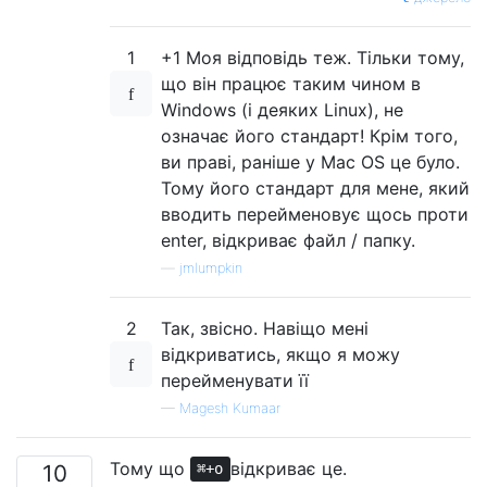
1
+1 Моя відповідь теж. Тільки тому,
що він працює таким чином в
Windows (і деяких Linux), не
означає його стандарт! Крім того,
ви праві, раніше у Mac OS це було.
Тому його стандарт для мене, який
вводить перейменовує щось проти
enter, відкриває файл / папку.
—
jmlumpkin
2
Так, звісно. Навіщо мені
відкриватись, якщо я можу
перейменувати її
—
Magesh Kumaar
Тому що
відкриває це.
10
⌘+o