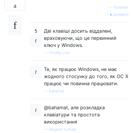
—
бахамат
джерело
5
Дві клавіші досить віддалені,
враховуючи, що це первинний
ключ у Windows.
—
timofey.com
Те, як працює Windows, не має
жодного стосунку до того, як ОС X
працює чи повинна працювати.
—
bahamat
@bahamat, але розкладка
клавіатури та простота
використання
—
Magesh Kumaar