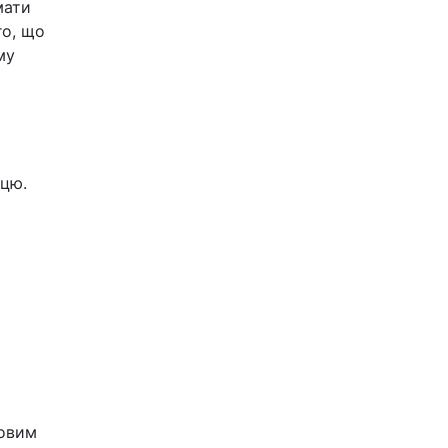
мати
го, що
му
ицю.
ковим