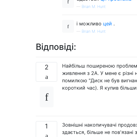
—
Brian M. Hunt
і можливо
цей
.
—
Brian M. Hunt
Відповіді:
Найбільш поширеною проблемо
2
живлення з 2А. У мене є різні
помилкою "Диск не був вигнани
короткий час). Я купив більши
Зовнішні накопичувачі продов
1
здається, більше не пов'язані 