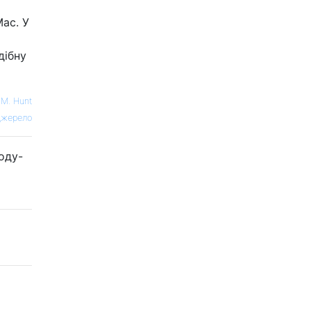
Mac. У
дібну
 M. Hunt
жерело
оду-