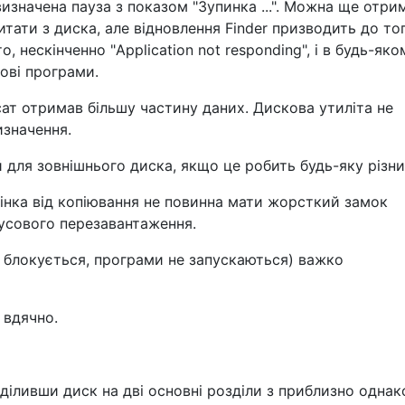
евизначена пауза з показом "Зупинка ...". Можна ще отри
читати з диска, але відновлення Finder призводить до то
, нескінченно "Application not responding", і в будь-яко
ові програми.
ат отримав більшу частину даних. Дискова утиліта не
изначення.
й для зовнішнього диска, якщо це робить будь-яку різн
інка від копіювання не повинна мати жорсткий замок
усового перезавантаження.
 блокується, програми не запускаються) важко
 вдячно.
оділивши диск на дві основні розділи з приблизно одна