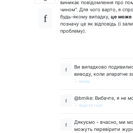
виникає повідомлення про пом
чином". Для чого варто, я спро
будь-якому випадку,
це може 
позначу це як відповідь (і за
проблему).
Ви випадково подивилися
виводу, коли апаратне з
—
bmike
@bmike: Вибачте, я не м
—
Brian M. Hunt
Дякуємо - вчасно, ми мо
можуть перевірити журн