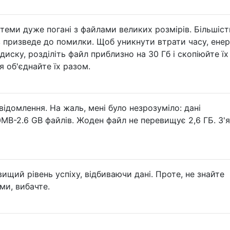
теми дуже погані з файлами великих розмірів. Більшіст
 призведе до помилки. Щоб уникнути втрати часу, енерг
иску, розділіть файл приблизно на 30 Гб і скопіюйте їх
я об'єднайте їх разом.
відомлення. На жаль, мені було незрозуміло: дані
B-2.6 GB файлів. Жоден файл не перевищує 2,6 ГБ. З'
ищий рівень успіху, відбиваючи дані. Проте, не знайте
ми, вибачте.