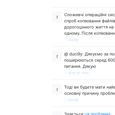
Споживчі операційні сис
спроб копіювання файлів
дорогоцінного життя на д
одному. Після копіюванн
—
duci9y
@ duci9y: Дякуємо за по
поширюються серед 600M
питання. Дякую
—
Brian M. Hunt
Тоді ви будете мати найв
основну причину пробле
—
duci9y
Здається
ця проблема