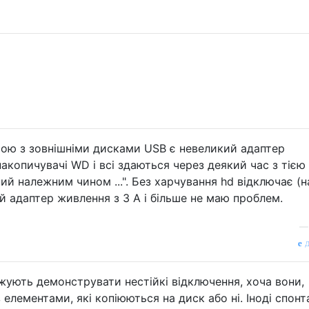
ю з зовнішніми дисками USB є невеликий адаптер
 накопичувачі WD і всі здаються через деякий час з тією
й належним чином ...". Без харчування hd відключає (н
й адаптер живлення з 3 A і більше не маю проблем.
д
жують демонструвати нестійкі відключення, хоча вони,
з елементами, які копіюються на диск або ні. Іноді спон