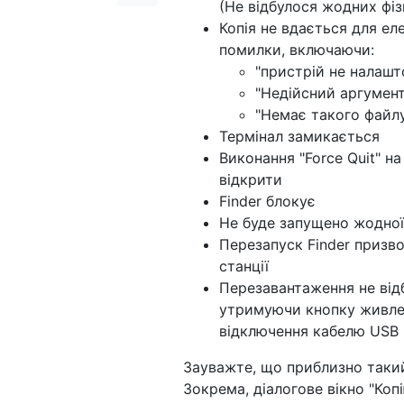
(Не відбулося жодних фіз
Копія не вдається для ел
помилки, включаючи:
"пристрій не налашт
"Недійсний аргумент
"Немає такого файлу
Термінал замикається
Виконання "Force Quit" н
відкрити
Finder блокує
Не буде запущено жодно
Перезапуск Finder призво
станції
Перезавантаження не від
утримуючи кнопку живлен
відключення кабелю USB 
Зауважте, що приблизно такий 
Зокрема, діалогове вікно "Ко