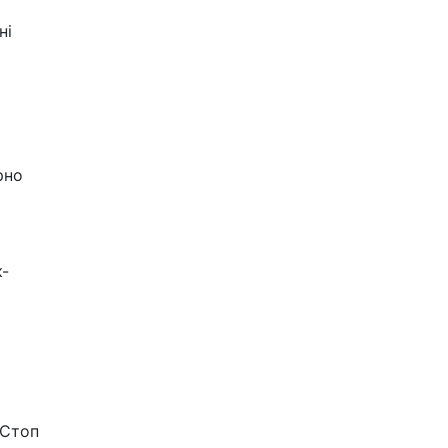
ні
рно
к-
"Стоп