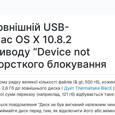
овнішній USB-
ac OS X 10.8.2
иводу “Device not
жорсткого блокування
му рядку великої кількості файлів (& gt; 500 гб), кожен
 2,6 Гб до зовнішнього диска (
Дует Thermaltake BlacX
)
ої ​​суми переказу (наприклад, 121 гб) відбувається таке:
иться повідомлення "Диск не був вигнаний належним чин
ймайте диск перед тим, як відключити його або вимкн