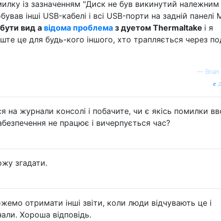
илку із зазначенням "Диск не був викинутий належним
бував інші USB-кабелі і всі USB-порти на задній панелі 
бути вид a
відома проблема
з дуетом Thermaltake
і я
лиште це для будь-кого іншого, хто трапляється через по
—
Brian
д
 на журнали консолі і побачите, чи є якісь помилки вв
абезпечення не працює і вичерпується час?
ожу згадати.
жемо отримати інші звіти, коли люди відчувають це і
али. Хороша відповідь.