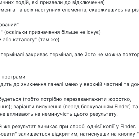
ичних подій, які призвели до відключення)
емента та всіх наступних елементів, скаржившись на різ
ований"
" (оскільки призначення більше не існує)
 або каталогу" (там же)
а терміналі закриває термінал, але його не можна повто
ї програми
дить до зникнення панелі меню у верхній частині та до
будеться (тобто потрібно перезавантажити жорстко,
ня); варіанти вилучення (перед блокуванням Finder) та
не впливають на неминучість цього результату.
же результат виникає при спробі однієї копії у Finder.
піювати" залишається відкритим, натиснувши на кнопку 