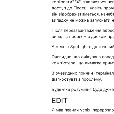
копіювати" "X", з'являється н
доступ до Finder, і навіть про
він відображатиметься, начебто
випадку не можна запускати н
Після перезавантаження адрес
виявляє проблем з диском пр
У мене є Spotlight відключени
Очевидно, що очікувана повед
комп'ютера, що вимагає прим
З очевидних причин (термінал
діагностувати проблему.
Будь-яке розуміння буде дуже
EDIT
Я мав певний успіх, перерозп