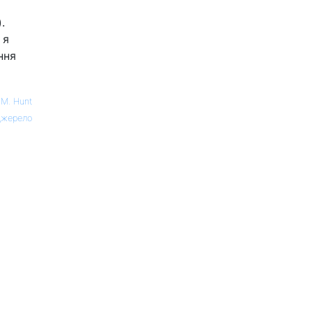
.
 я
ння
 M. Hunt
жерело