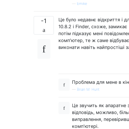
—
bmike
Це було недавнє відкриття і д
-1
10.8.2 і Finder, схоже, замика
потім підказує мені повідомл
комп'ютер, те ж саме відбува
виконати навіть найпростіші з
Проблема для мене в кі
—
Brian M. Hunt
Це звучить як апаратне 
відповідь, можливо, бі
виправлення, перевіривш
комп'ютері.