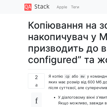
Apple
Теги
Копіювання на з
накопичувач у M
призводить до в
configured” та 
Я копію
або
у командно
2
cp
mv
яких має розмір від 600 Мб до
після суттєвої, але суперечлив
У діалоговому вікні з'яв
Якщо можливо, завжди ви