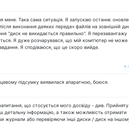
ля мене. Така сама ситуація. Я запускаю останнє оновл
є після виконання деяких передач файлів на зовнішній дис
ення "диск не викидається правильно". Я перезавантажу
ється. Я дуже розчарувався, що мій комп'ютер не може
авдання. Я сподіваюся, що це скоро вийде.
д
нцевому підсумку виявилася апаратною, боюся.
запитання, що стосується мого досвіду - див. Прийняту
льш детальну інформацію, а також можливість отримати
и журнали або перевіряючи інші диски / диск на іншом