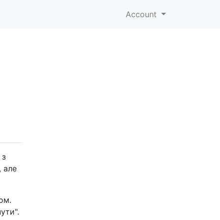
Account
 з
, але
ом.
ути".