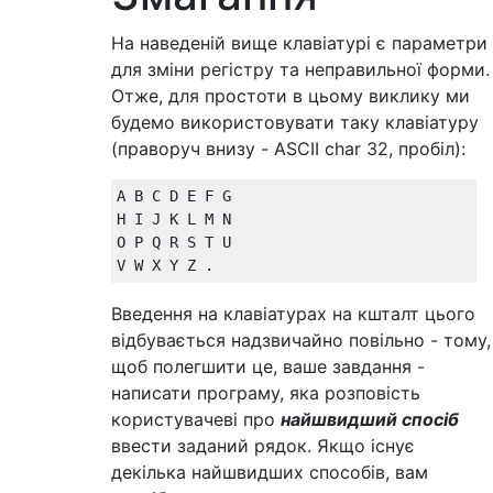
На наведеній вище клавіатурі є параметри
для зміни регістру та неправильної форми.
Отже, для простоти в цьому виклику ми
будемо використовувати таку клавіатуру
(праворуч внизу - ASCII char 32, пробіл):
A B C D E F G

H I J K L M N

O P Q R S T U

Введення на клавіатурах на кшталт цього
відбувається надзвичайно повільно - тому,
щоб полегшити це, ваше завдання -
написати програму, яка розповість
користувачеві про
найшвидший спосіб
ввести заданий рядок. Якщо існує
декілька найшвидших способів, вам