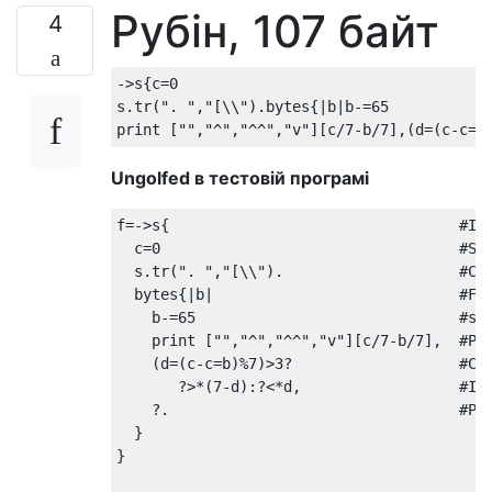
Рубін, 107 байт
4
->s{c=0

s.tr(". ","[\\").bytes{|b|b-=65

Ungolfed в тестовій програмі
f=->s{                                 #Inp
  c=0                                  #Set
  s.tr(". ","[\\").                    #Cha
  bytes{|b|                            #For
    b-=65                              #sub
    print ["","^","^^","v"][c/7-b/7],  #Pri
    (d=(c-c=b)%7)>3?                   #Cal
       ?>*(7-d):?<*d,                  #If 
    ?.                                 #Pri
  }

}
