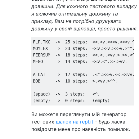
довжини. Для кожного тестового випадку
я включив оптимальну довжину та
приклад. Вам не потрібно друкувати
довжину у своїй відповіді, просто рішення.
FLP.TKC  ->  25 steps:  <<.<v.<<<v.<<<v.^.<
MOYLEX   ->  23 steps:  <<v.>>v.>>>v.>^^.^.
FEERSUM  ->  18 steps:  <<.<..<vv.>.>>.<^.

MEGO     ->  14 steps:  <<v.<^.>>.>vv.

A CAT    ->  17 steps:  .<^.>>>v.<<.<<vv.

BOB      ->  10 steps:  >.<vv.>^^.

(space)  ->  3 steps:   <^.

Ви можете переглянути мій генератор
тестових
шапок на repl.it
- будь ласка,
повідомте мене про наявність помилок.