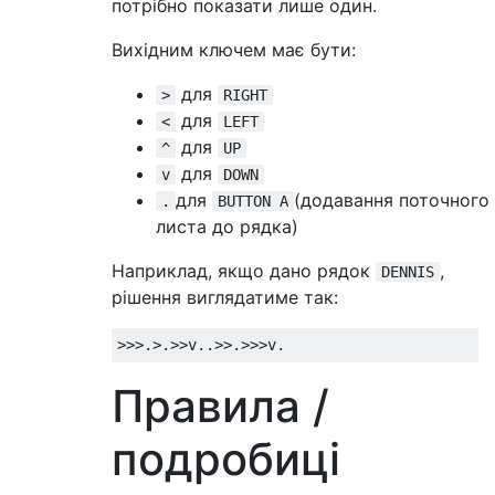
потрібно показати лише один.
Вихідним ключем має бути:
для
>
RIGHT
для
<
LEFT
для
^
UP
для
v
DOWN
для
(додавання поточного
.
BUTTON A
листа до рядка)
Наприклад, якщо дано рядок
,
DENNIS
рішення виглядатиме так:
Правила /
подробиці