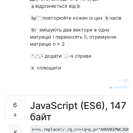
відрізняється від
a
b
повторюйте кожен із цих
часів
b⍴¨¨
b
змішують два вектори в одну
⍉↑
матрицю і переносять її, отримуючи
матрицю n × 2
додати
–s справа
'.',⍨
.
сплющити
∊
—
ngn
джерело
JavaScript (ES6), 147
6
байт