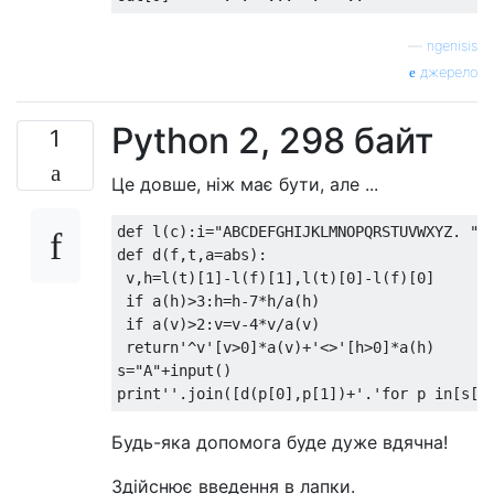
—
ngenisis
джерело
Python 2, 298 байт
1
Це довше, ніж має бути, але ...
def
 l
(
c
):
i
=
"ABCDEFGHIJKLMNOPQRSTUVWXYZ. "
.
def
 d
(
f
,
t
,
a
=
abs
):
 v
,
h
=
l
(
t
)[
1
]-
l
(
f
)[
1
],
l
(
t
)[
0
]-
l
(
f
)[
0
]
if
 a
(
h
)>
3
:
h
=
h
-
7
*
h
/
a
(
h
)
if
 a
(
v
)>
2
:
v
=
v
-
4
*
v
/
a
(
v
)
return
'^v'
[
v
>
0
]*
a
(
v
)+
'<>'
[
h
>
0
]*
a
(
h
)
s
=
"A"
+
input
()
print
''
.
join
([
d
(
p
[
0
],
p
[
1
])+
'.'
for
 p 
in
[
s
[
n
Будь-яка допомога буде дуже вдячна!
Здійснює введення в лапки.