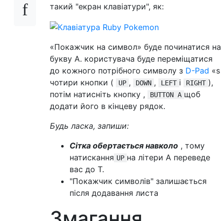
такий "екран клавіатури", як:
«Покажчик на символ» буде починатися на
букву А. користувача буде переміщатися
до кожного потрібного символу з
D-Pad
«s
чотири кнопки (
,
,
і
),
UP
DOWN
LEFT
RIGHT
потім натисніть кнопку ,
щоб
BUTTON A
додати його в кінцеву рядок.
Будь ласка, запиши:
Сітка обертається навколо
, тому
натискання
на літери А переведе
UP
вас до T.
"Покажчик символів" залишається
після додавання листа
Змагання