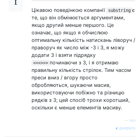
Цікавою поведінкою компанії
є
substring
те, що він обмінюється аргументами,
якщо другий менше першого. Це
означає, що якщо я обчислюю
оптимальну кількість натискань ліворуч /
праворуч як число між -3 і 3, я можу
додати 3 і взяти підрядку
починаючи з 3, і я отримаю
<<<>>>
правильну кількість стрілок. Тим часом
преси вниз / вгору просто
обробляються, шукаючи масив,
використовуючи побіжно та різницю
рядків з 3; цей спосіб трохи коротший,
оскільки є менше елементів масиву.
—
Ніл
джерело