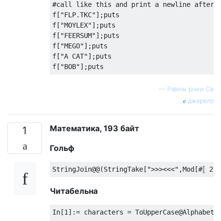
#call like this and print a newline after e
f["FLP.TKC"];puts  

f["MOYLEX"];puts   

f["FEERSUM"];puts  

f["MEGO"];puts     

f["A CAT"];puts    

—
Рівень річки Св
джерело
Математика, 193 байт
1
Гольф
Читабельна
In[1]:= characters = ToUpperCase@Alphabet[]