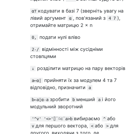
кодувати в базі 7 (зверніть увагу на
⍺⊤
лівий аргумент
, пов'язаний з
),
⍺
4 7
отримайте матрицю 2 × n
подати нулі вліво
0,
відмінності між сусідніми
2-/
стовпцями
розділити матрицю на пару векторів
↓
прийняти їх за модулем 4 та 7
a←⍺|
відповідно, призначити
a
зробити
менший
і його
b←a⌊⍺-a
b
a
модульний зворотний
вибираємо
або
'^v' '<>'⌷¨⍨⊂¨a>b
^
для першого вектора,
або
для
v
<
>
другого, виходячи з того, де