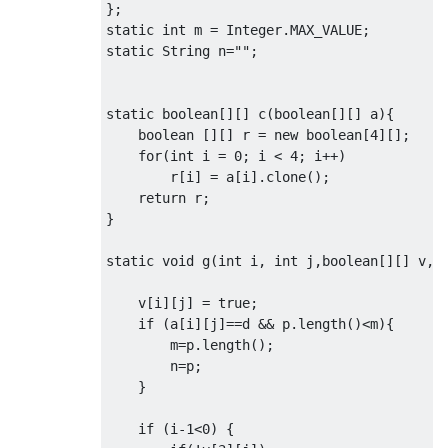
};
static
int
 m 
=
Integer
.
MAX_VALUE
;
static
String
 n
=
""
;
static
boolean
[][]
 c
(
boolean
[][]
 a
){
boolean
[][]
 r 
=
new
boolean
[
4
][];
for
(
int
 i 
=
0
;
 i 
<
4
;
 i
++)
        r
[
i
]
=
 a
[
i
].
clone
();
return
 r
;
}
static
void
 g
(
int
 i
,
int
 j
,
boolean
[][]
 v
,
c
    v
[
i
][
j
]
=
true
;
if
(
a
[
i
][
j
]==
d 
&&
 p
.
length
()<
m
){
        m
=
p
.
length
();
        n
=
p
;
}
if
(
i
-
1
<
0
)
{