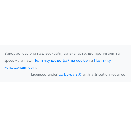
        n
=
""
;
        m
=
Integer
.
MAX_VALUE
;
for
(
int
 j
=
0
;
j
<
4
;
j
++){
for
(
int
 k
=
0
;
k
<
7
;
k
++){
if
(
a
[
j
][
k
]==
t
)
{
                    p
=
j
;
                    q
=
k
;
}
}
Використовуючи наш веб-сайт, ви визнаєте, що прочитали та
}
зрозуміли наші
Політику щодо файлів cookie
та
Політику
конфіденційності
.
}
Licensed under
cc by-sa 3.0
with attribution required.
System
.
out
.
println
(
path
);
}