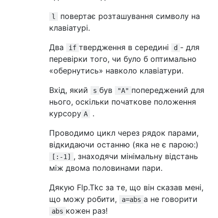
повертає розташування символу на
l
клавіатурі.
Два
твердження в середині
- для
if
d
перевірки того, чи було б оптимально
«обернутись» навколо клавіатури.
Вхід, який
був
попереджений для
s
"A"
нього, оскільки початкове положення
курсору
.
A
Проводимо цикл через рядок парами,
відкидаючи останню (яка не є парою:)
, знаходячи мінімальну відстань
[:-1]
між двома половинами пари.
Дякую Flp.Tkc за те, що він сказав мені,
що можу робити,
а не говорити
a=abs
кожен раз!
abs