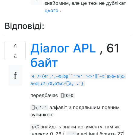
знайомим, але це теж не дублікат
цього
.
Відповіді:
Діалог APL
, 61
4
байт
4 7∘{∊'.',⍨⍉↑b⍴¨¨'^v' '<>'⌷¨⍨⊂¨a>b←a⌊⍺-
a←⍺|↓2-/0,⍺⊤⍵⍳⍨⎕a,'.'}
передбачає
⎕IO←0
алфавіт з подальшим повним
⎕a,'.'
зупинкою
знайдіть знаки аргументу там як
⍵⍳⍨
індекси 0..26 (
а всі інші будуть 27)
' '