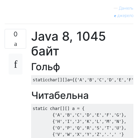
—
Даніель
джерело
Java 8, 1045
0
байт
Гольф
Читабельна
static
char
[][]
 a 
=
{
{
'A'
,
'B'
,
'C'
,
'D'
,
'E'
,
'F'
,
'G'
},
{
'H'
,
'I'
,
'J'
,
'K'
,
'L'
,
'M'
,
'N'
},
{
'O'
,
'P'
,
'Q'
,
'R'
,
'S'
,
'T'
,
'U'
},
{
'V'
,
'W'
,
'X'
,
'Y'
,
'Z'
,
'.'
,
' '
}