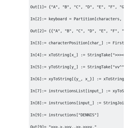
Out[1]= {"A", "B", "C", "D", "E", "F", "G",
In[2]:= keyboard = Partition[characters, 7]
Out[2]= {{"A", "B", "C", "D", "E", "F", "G"
In[3]:= characterPosition[char_] := FirstPo
In[4]:= xToString[x_] := StringTake[">>><<<
In[5]:= yToString[y_] := StringTake["vv^", 
In[6]:= xyToString[{y_, x_}] := xToString[x
In[7]:= instructionsList[input_] := xyToStr
In[8]:= instructions[input_] := StringJoin 
In[9]:= instructions["DENNIS"]
