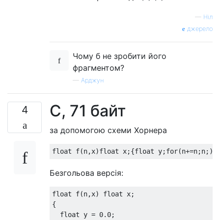
—
Ніл
джерело
Чому б не зробити його
фрагментом?
—
Арджун
C, 71 байт
4
за допомогою схеми Хорнера
Безгольова версія:
float f(n,x) float x;

{

  float y = 0.0;
