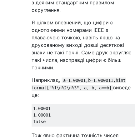
з деяким стандартним правилом
округлення.
Я цілком впевнений, що цифри є
одноточними номерами IEEE з
плаваючою точкою, навіть якщо на
друкованому виході довші десяткові
знаки не такі точні. Саме друк округляє
такі числа, насправді цифри є більш
точними.
Наприклад,
a=1.00001;b=1.000011;hint
виведе
format["%1\n%2\n%3", a, b, a==b]
це:
1.00001

1.00001

Тож явно фактична точність чисел