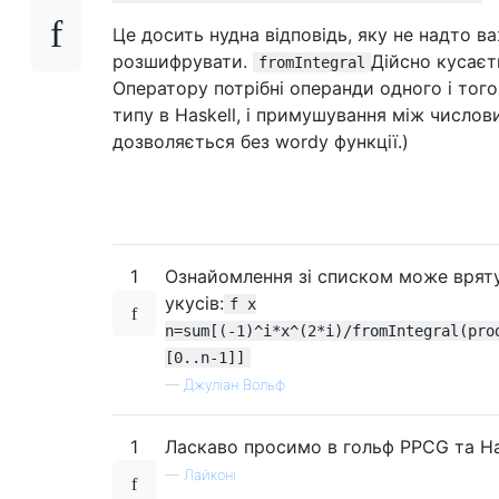
Це досить нудна відповідь, яку не надто в
розшифрувати.
Дійсно кусаєт
fromIntegral
Оператору потрібні операнди одного і тог
типу в Haskell, і примушування між число
дозволяється без wordy функції.)
1
Ознайомлення зі списком може вряту
укусів:
f x
n=sum[(-1)^i*x^(2*i)/fromIntegral(pro
[0..n-1]]
—
Джуліан Вольф
1
Ласкаво просимо в гольф PPCG та Ha
—
Лайконі