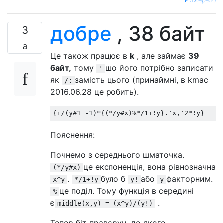
джерело
добре
, 38 байт
3
Це також працює в
k
, але займає
39
байт,
тому
що його потрібно записати
'
як
замість цього (принаймні, в kmac
/:
2016.06.28 це робить).
Пояснення:
Почнемо з середнього шматочка.
це експоненція, вона рівнозначна
(*/y#x)
.
було б
або
факторним.
x^y
*/1+!y
y!
y
це поділ. Тому функція в середині
%
є
.
middle(x,y) = (x^y)/(y!)
Тепер біт праворуч, до якого