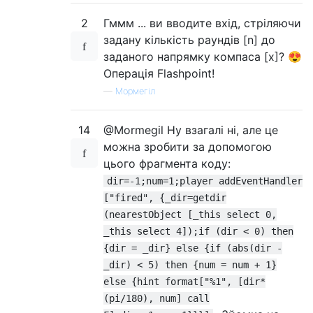
2
Гммм ... ви вводите вхід, стріляючи
задану кількість раундів [n] до
заданого напрямку компаса [x]? 😍
Операція Flashpoint!
—
Мормегіл
14
@Mormegil Ну взагалі ні, але це
можна зробити за допомогою
цього фрагмента коду:
dir=-1;num=1;player addEventHandler
["fired", {_dir=getdir
(nearestObject [_this select 0,
_this select 4]);if (dir < 0) then
{dir = _dir} else {if (abs(dir -
_dir) < 5) then {num = num + 1}
else {hint format["%1", [dir*
(pi/180), num] call