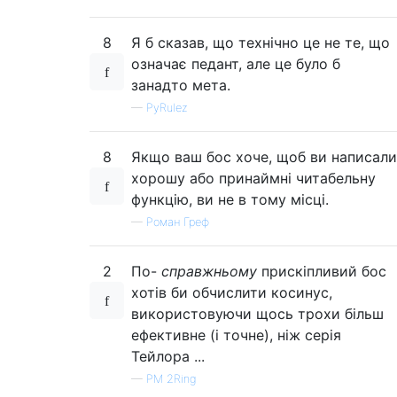
8
Я б сказав, що технічно це не те, що
означає педант, але це було б
занадто мета.
—
PyRulez
8
Якщо ваш бос хоче, щоб ви написали
хорошу або принаймні читабельну
функцію, ви не в тому місці.
—
Роман Греф
2
По-
справжньому
прискіпливий бос
хотів би обчислити косинус,
використовуючи щось трохи більш
ефективне (і точне), ніж серія
Тейлора ...
—
PM 2Ring