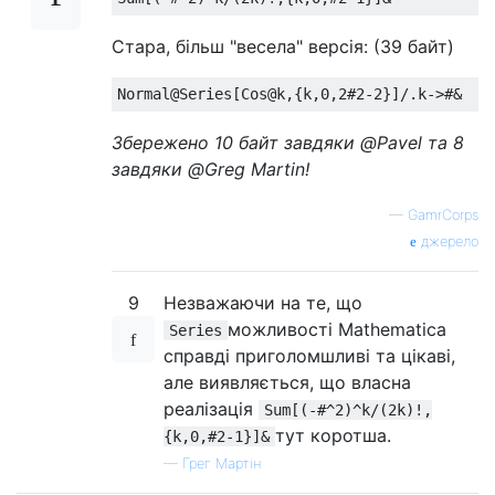
Стара, більш "весела" версія: (39 байт)
Збережено 10 байт завдяки @Pavel та 8
завдяки @Greg Martin!
—
GamrCorps
джерело
9
Незважаючи на те, що
можливості Mathematica
Series
справді приголомшливі та цікаві,
але виявляється, що власна
реалізація
Sum[(-#^2)^k/(2k)!,
тут коротша.
{k,0,#2-1}]&
—
Грег Мартін