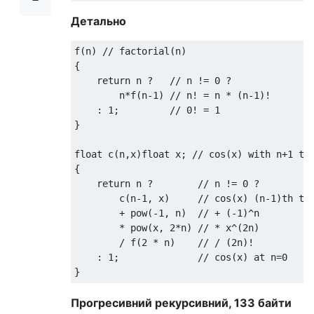
Детально
f
(
n
)
// factorial(n)
{
return
 n 
?
// n != 0 ?
        n
*
f
(
n
-
1
)
// n! = n * (n-1)!
:
1
;
// 0! = 1
}
float
 c
(
n
,
x
)
float
 x
;
// cos(x) with n+1 te
{
return
 n 
?
// n != 0 ?
        c
(
n
-
1
,
 x
)
// cos(x) (n-1)th te
+
 pow
(-
1
,
 n
)
// + (-1)^n
*
 pow
(
x
,
2
*
n
)
// * x^(2n)
/
 f
(
2
*
 n
)
// / (2n)!
:
1
;
// cos(x) at n=0
}
Прогресивний рекурсивний, 133 байти