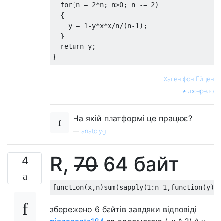
  for(n = 2*n; n>0; n -= 2)

  {

    y = 1-y*x*x/n/(n-1);

  }

  return y;

—
Хаген фон Ейцен
джерело
На якій платформі це працює?
—
anatolyg
R,
70
64 байт
4
збережено 6 байтів завдяки відповіді
pizzapants184
за допомогою (-x ^ 2) ^ y