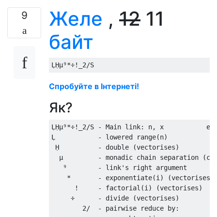
Желе
,
12
11
9
байт
Спробуйте в Інтернеті!
Як?
ḶḤµ⁹*÷!_2/S - Main link: n, x           e.g
Ḷ           - lowered range(n)             
 Ḥ          - double (vectorises)          
  µ         - monadic chain separation (cal
   ⁹        - link's right argument        
    *       - exponentiate(i) (vectorises) 
      !     - factorial(i) (vectorises)    
     ÷      - divide (vectorises)          
        2/  - pairwise reduce by:
