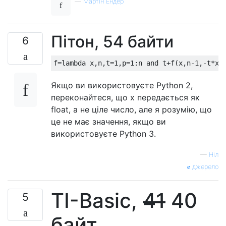
—
Мартін Ендер
Пітон, 54 байти
6
Якщо ви використовуєте Python 2,
переконайтеся, що x передається як
float, а не ціле число, але я розумію, що
це не має значення, якщо ви
використовуєте Python 3.
—
Ніл
джерело
TI-Basic,
41
40
5
байт