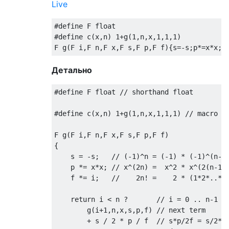
Live
#define
 F 
float
#define
 c
(
x
,
n
)
1
+
g
(
1
,
n
,
x
,
1
,
1
,
1
)
F g
(
F i
,
F n
,
F x
,
F s
,
F p
,
F f
){
s
=-
s
;
p
*=
x
*
x
;
f
Детально
#define
 F 
float
// shorthand float
#define
 c
(
x
,
n
)
1
+
g
(
1
,
n
,
x
,
1
,
1
,
1
)
// macro f
F g
(
F i
,
F n
,
F x
,
F s
,
F p
,
F f
)
{
    s 
=
-
s
;
// (-1)^n = (-1) * (-1)^(n-1
    p 
*=
 x
*
x
;
// x^(2n) =  x^2 * x^(2(n-1)
    f 
*=
 i
;
//    2n! =    2 * (1*2*..*n
return
 i 
<
 n 
?
// i = 0 .. n-1
        g
(
i
+
1
,
n
,
x
,
s
,
p
,
f
)
// next term
+
 s 
/
2
*
 p 
/
 f  
// s*p/2f = s/2*p