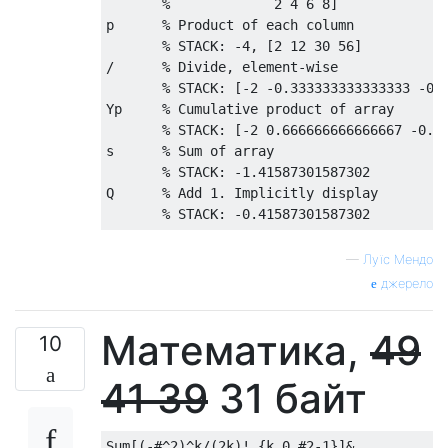
       %             2 4 6 8]

p      % Product of each column

       % STACK: -4, [2 12 30 56]

/      % Divide, element-wise

       % STACK: [-2 -0.333333333333333 -0.1
Yp     % Cumulative product of array

       % STACK: [-2 0.666666666666667 -0.08
s      % Sum of array

       % STACK: -1.41587301587302

Q      % Add 1. Implicitly display

—
Луїс Мендо
джерело
Математика,
49
10
41
39
31 байт