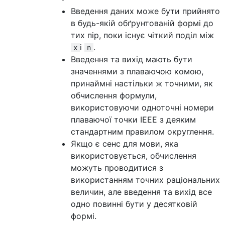
Введення даних може бути прийнято
в будь-якій обґрунтованій формі до
тих пір, поки існує чіткий поділ між
і
.
x
n
Введення та вихід мають бути
значеннями з плаваючою комою,
принаймні настільки ж точними, як
обчислення формули,
використовуючи одноточні номери
плаваючої точки IEEE з деяким
стандартним правилом округлення.
Якщо є сенс для мови, яка
використовується, обчислення
можуть проводитися з
використанням точних раціональних
величин, але введення та вихід все
одно повинні бути у десятковій
формі.