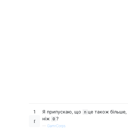
1
Я припускаю, що
це також більше,
n
ніж
?
0
—
GamrCorps