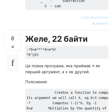
       _    -     subtraction              
—
Джонатан Аллан
джерело
Желе, 22 байти
8
-*ð×ø⁹*⁸²ð÷ø⁸Ḥ!

Це повна програма, яка приймає n як
перший аргумент, а x як другий.
Пояснення:
              Creates a function to compute
Its argument we will call k, eg k=3 compute
-*           Computes (-1)^k. Eg -1

ð×ø        Multiplies by the quantity of
