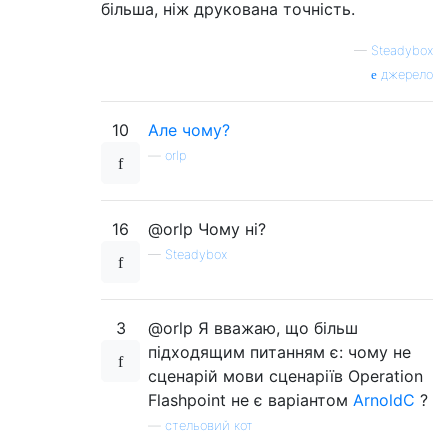
більша, ніж друкована точність.
—
Steadybox
джерело
10
Але чому?
—
orlp
16
@orlp Чому ні?
—
Steadybox
3
@orlp Я вважаю, що більш
підходящим питанням є: чому не
сценарій мови сценаріїв Operation
Flashpoint не є варіантом
ArnoldC
?
—
стельовий кот