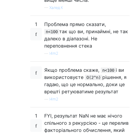
—
Халед.К
1
Проблема прямо сказати,
так що ви, принаймні, не так
n<100
далеко в діапазоні. Не
переповнення стека
—
l4m2
Якщо проблема скаже,
і ви
n<100
використовуєте
рішення, я
O(2^n)
гадаю, що це нормально, доки це
врешті ретуюватиме результат
—
l4m2
1
FYI, результат NaN не має нічого
спільного з рекурсією - це перелив
факторіального обчислення, який