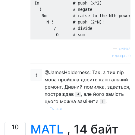
 In              # push (x^2)

   (             # negate

    Nm           # raise to the Nth power

      N·!        # push (2*N)!

         /       # divide

—
Емінья
джерело
@JamesHolderness: Так, з тих пір
мова пройшла досить капітальний
ремонт. Дивний помилка, здається,
постраждав
, але його замість
²
цього можна замінити
.
I
—
Емінья
MATL
, 14 байт
10