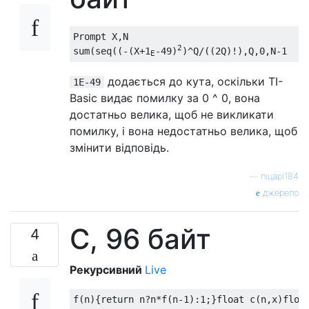
Prompt X,N

2
sum(seq((-(X+1
-49)
E
додається до кута, оскільки TI-
1E-49
Basic видає помилку за 0 ^ 0, вона
достатньо велика, щоб не викликати
помилку, і вона недостатньо велика, щоб
змінити відповідь.
—
піцарі184
джерело
C, 96 байт
4
Рекурсивний
Live
f
(
n
){
return
 n
?
n
*
f
(
n
-
1
):
1
;}
float
 c
(
n
,
x
)
floa