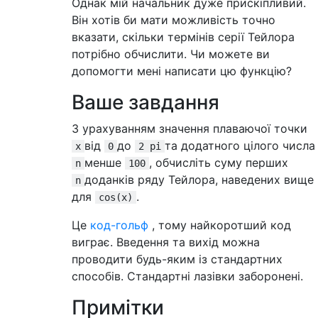
Однак мій начальник дуже прискіпливий.
Він хотів би мати можливість точно
вказати, скільки термінів серії Тейлора
потрібно обчислити. Чи можете ви
допомогти мені написати цю функцію?
Ваше завдання
З урахуванням значення плаваючої точки
від
до
та додатного цілого числа
x
0
2 pi
менше
, обчисліть суму перших
n
100
доданків ряду Тейлора, наведених вище
n
для
.
cos(x)
Це
код-гольф
, тому найкоротший код
виграє. Введення та вихід можна
проводити будь-яким із стандартних
способів. Стандартні лазівки заборонені.
Примітки