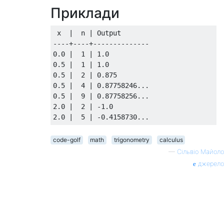
Приклади
 x  |  n | Output

----+----+--------------

0.0 |  1 | 1.0

0.5 |  1 | 1.0

0.5 |  2 | 0.875

0.5 |  4 | 0.87758246...

0.5 |  9 | 0.87758256...

2.0 |  2 | -1.0

code-golf
math
trigonometry
calculus
—
Сільвіо Майоло
джерело