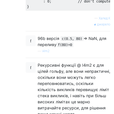
:
0
;
// don't compute 
}
—
Халед.К
джерело
96b версія
=> NaN, для
c(0.5, 80)
переливу
f(80)=0
—
l4m2
Рекурсивні функції @ l4m2 є для
цілей гольфу, але вони непрактичні,
оскільки вони можуть легко
переповнюватись, оскільки
кількість викликів перевищує ліміт
стека викликів, і навіть при більш
високих лімітах це марно
витрачайте ресурси, для рішення
вище менші числа.