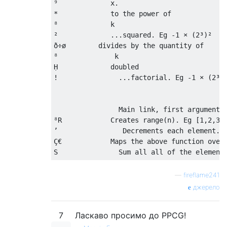
⁹             x.  

*             to the power of

⁸             k

²             ...squared. Eg -1 × (2³)² 

ð÷ø        divides by the quantity of

⁸              k

Ḥ             doubled

!               ...factorial. Eg -1 × (2³)²
                Main link, first argument n
⁸R            Creates range(n). Eg [1,2,3,4
’                Decrements each element. E
Ç€            Maps the above function over 
—
fireflame241
джерело
7
Ласкаво просимо до PPCG!