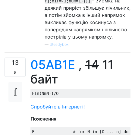
- Зйомка на
F];dir=-1;num=1}}}]
деякий приріст збільшує лічильник,
а потім зйомка в інший напрямок
викликає функцію косинуса з
попереднім напрямком і кількістю
пострілів у цьому напрямку.
—
Steadybox
05AB1E
,
14
11
13
байт
Спробуйте в Інтернеті!
Пояснення
F                # for N in [0 ... n] do
