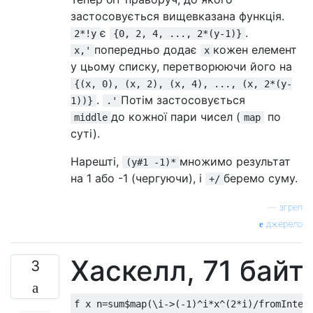
застосовується вищевказана функція.
є
.
2*!y
{0, 2, 4, ..., 2*(y-1)}
попередньо додає
кожен елемент
x,'
x
у цьому списку, перетворюючи його на
{(x, 0), (x, 2), (x, 4), ..., (x, 2*(y-
.
Потім застосовується
1))}
.'
до кожної пари чисел (
по
middle
map
суті).
Нарешті,
множимо результат
(y#1 -1)*
на 1 або -1 (чергуючи), і
беремо суму.
+/
—
згреп
джерело
Хаскелл, 71 байт
3