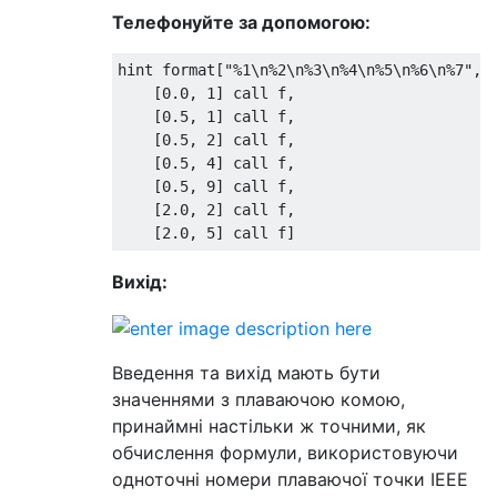
Телефонуйте за допомогою:
hint format["%1\n%2\n%3\n%4\n%5\n%6\n%7",

    [0.0, 1] call f,

    [0.5, 1] call f,

    [0.5, 2] call f,

    [0.5, 4] call f,

    [0.5, 9] call f,

    [2.0, 2] call f,

Вихід:
Введення та вихід мають бути
значеннями з плаваючою комою,
принаймні настільки ж точними, як
обчислення формули, використовуючи
одноточні номери плаваючої точки IEEE