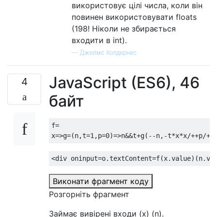
використовує цілі числа, коли він
повинен використовувати floats
(198! Ніколи не збирається
входити в int).
—
Джеймс Холдернес
JavaScript (ES6), 46
4
байт
f
=
x
=>
g
=(
n
,
t
=
1
,
p
=
0
)=>
n
&&
t
+
g
(--
n
,-
t
*
x
*
x
/++
p
/++
<div
oninput
=
o
.
textContent
=
f
(
x
.
value
)(
n
.
va
Виконати фрагмент коду
Розгорніть фрагмент
Займає вивірені входи (x) (n).