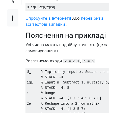
Спробуйте в Інтернеті!
Або
перевірити
всі тестові випадки
.
Пояснення на прикладі
Усі числа мають подвійну точність (це за
замовчуванням).
Розглянемо входи
,
.
x = 2.0
n = 5
U_     % Implicitly input x. Square and neg
       % STACK: -4

iqE    % Input n. Subtract 1, multiply by 2
       % STACK: -4, 8

:      % Range

       % STACK: -4, [1 2 3 4 5 6 7 8]

2e     % Reshape into a 2-row matrix

       % STACK: -4, [1 3 5 7;
