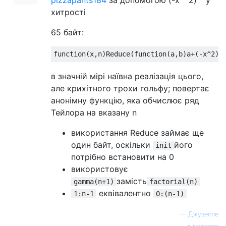
хитрості
65 байт:
в значній мірі наївна реалізація цього,
але крихітного трохи гольфу; повертає
анонімну функцію, яка обчислює ряд
Тейлора на вказану n
використання Reduce займає ще
один байт, оскільки
його
init
потрібно встановити на 0
використовує
замість
gamma(n+1)
factorial(n)
еквівалентно
1:n-1
0:(n-1)
—
Джузеппе