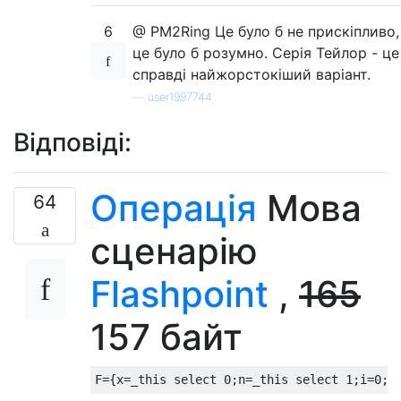
6
@ PM2Ring Це було б не прискіпливо,
це було б розумно. Серія Тейлор - це
справді найжорстокіший варіант.
—
user1997744
Відповіді:
Операція
Мова
64
сценарію
Flashpoint
,
165
157 байт