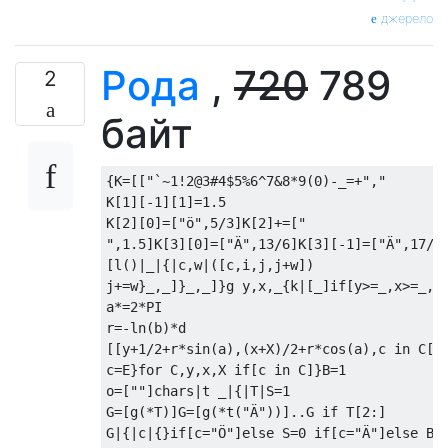
// Positio
джерело
				x
,
 y
,
 w
,
// Callbac
Рода
,
720
789
2
				a
:
[
//
байт
					_
=
//
					_
=
{K=[["`~1!2@3#4$5%6^7&8*9(0)-_=+","		qQwWeErRtTyYuUiIoOpP[{]}\\|","..aAsSdDfFgGhHjJkKlL;:'\"","..zZxXcCvVbBnNmM,<.>/?.."]()|[[(_/"(?=(..)*$)")()|[[_,1]]]]]K[0][-1]=["ä",2]K[1][0][1]=1.5

//
K[1][-1][1]=1.5

					_
=
K[2][0]=["ö",5/3]K[2]+=["

//
",1.5]K[3][0]=["Ä",13/6]K[3][-1]=["Ä",17/6]
					_
=
[l()|_|{|c,w|([c,i,j,j+w])

][~
key
]
||
j+=w}_,_]}_,_]}g y,x,_{k|[_]if[y>=_,x>=_,x<
//
a*=2*PI

//
r=-ln(b)*d

					_
=
[[y+1/2+r*sin(a),(x+X)/2+r*cos(a),c in C[1:
c=E}for C,y,x,X if[c in C]}B=1

o=[""]chars|t _|{|T|S=1

)
G=[g(*T)]G=[g(*t("Ä"))]..G if T[2:]

}),
G|{|c|{}if[c="Ö"]else S=0 if[c="Ä"]else B=1