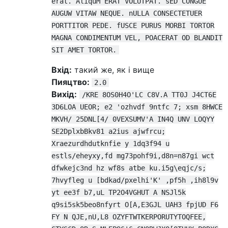
erat. AliquM ERAT VOLUTPAT. sED CONGUE
AUGUW VITAW NEQUE. nULLA CONSECTETUER
PORTTITOR PEDE. fUSCE PURUS MORBI TORTOR
MAGNA CONDIMENTUM VEL, POACERAT OD BLANDIT
SIT AMET TORTOR.
Вхід:
такий же, як і вище
Пияцтво:
2.0
Вихід:
/KRE 8OS0H4O'LC C8V.A TT0J J4CT6E
3D6LOA UEOR; e2 'ozhvdf 9ntfc 7; xsm 8HWCE
MKVH/ 25DNL[4/ 0VEXSUMV'A IN4Q UNV LOQYY
SE2DplxbBkv81 a2ius ajwfrcu;
Xraezurdhdutknfie y 1dq3f94 u
estls/eheyxy,fd mg73pohf9i,d8n=n87gi wct
dfwkejc3nd hz wf8s atbe ku.i5g\eqjc/s;
7hvyfleg u [bdkad/pxelhi'K' ,pf5h ,ih8l9v
yt ee3f b7,uL TP2O4VGHUT A NSJl5k
q9si5sk5beo8nfyrt O[A,E3GJL UAH3 fpjUD F6
FY N QJE,nU,L8 OZYFTWTKERPORUTYTOQFEE,