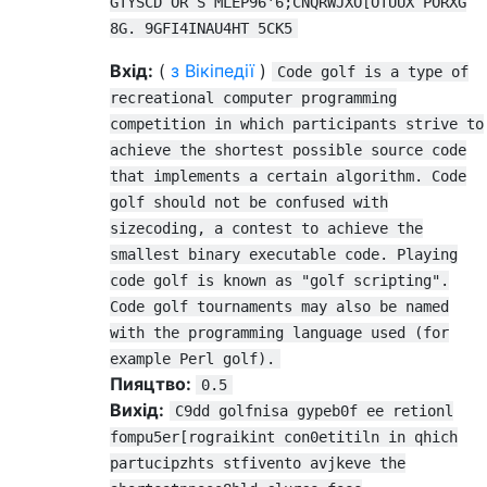
GTYSCD OR S MLEP96'6;CNQRWJXO[OTUUX PORXG
8G. 9GFI4INAU4HT 5CK5
Вхід:
(
з Вікіпедії
)
Code golf is a type of
recreational computer programming
competition in which participants strive to
achieve the shortest possible source code
that implements a certain algorithm. Code
golf should not be confused with
sizecoding, a contest to achieve the
smallest binary executable code. Playing
code golf is known as "golf scripting".
Code golf tournaments may also be named
with the programming language used (for
example Perl golf).
Пияцтво:
0.5
Вихід:
C9dd golfnisa gypeb0f ee retionl
fompu5er[rograikint con0etitiln in qhich
partucipzhts stfivento avjkeve the