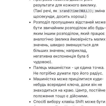
результати для кожного виклику.
(Такі речі, як
зміна
srand(time(NULL));
щосекунди, досить хороші.)
Розподіл пропущених відстаней може
бути звичайним розподілом або будь-
яким іншим розподілом, який працює
аналогічно (велика ймовірність малих
значень, швидко зменшується для
більших значень; наприклад,
негативна експоненція була б
чудовою).
Палець машиністки - це єдина точка.
Не потрібно думати про його радіус.
Машиністка може прицілитися куди-
небудь всередині ключа, доки він не
знаходиться на краю. Центр, постійне
положення тощо є дійсними.
Спосіб вибору клавіш Shift може бути