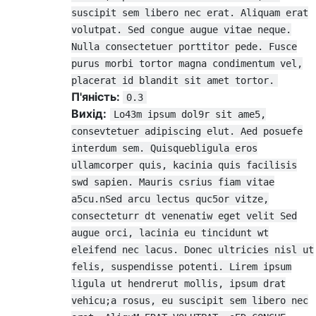
suscipit sem libero nec erat. Aliquam erat
volutpat. Sed congue augue vitae neque.
Nulla consectetuer porttitor pede. Fusce
purus morbi tortor magna condimentum vel,
placerat id blandit sit amet tortor.
П'яність:
0.3
Вихід:
Lo43m ipsum dol9r sit ame5,
consevtetuer adipiscing elut. Aed posuefe
interdum sem. Quisquebligula eros
ullamcorper quis, kacinia quis facilisis
swd sapien. Mauris csrius fiam vitae
a5cu.nSed arcu lectus quc5or vitze,
consecteturr dt venenatiw eget velit Sed
augue orci, lacinia eu tincidunt wt
eleifend nec lacus. Donec ultricies nisl ut
felis, suspendisse potenti. Lirem ipsum
ligula ut hendrerut mollis, ipsum drat
vehicu;a rosus, eu suscipit sem libero nec