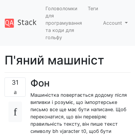
Головоломки
Теги
для
програмування
Account
та коди для
гольфу
П'яний машиніст
Фон
31
Машиністка повертається додому після
випивки і розуміє, що імпортерське
письмо все ще має бути написане. Щоб
переконатися, що він перевіряє
правильність тексту, він пише текст
символу bh vjaracter t0, щоб бути