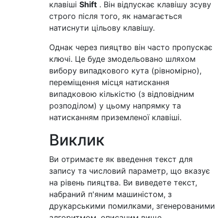
клавіші
Shift
. Він відпускає клавішу зсуву
строго після того, як намагається
натиснути цільову клавішу.
Однак через пияцтво він часто пропускає
ключі. Це буде змодельовано шляхом
вибору випадкового кута (рівномірно),
переміщення місця натискання
випадковою кількістю (з відповідним
розподілом) у цьому напрямку та
натисканням приземленої клавіші.
Виклик
Ви отримаєте як введення текст для
запису та числовий параметр, що вказує
на рівень пияцтва. Ви виведете текст,
набраний п'яним машиністом, з
друкарськими помилками, згенерованими
алгоритмом, описаним вище.