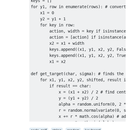
keys 
=
[]
for
 y1
,
 row 
in
 enumerate
(
rows
):
# convert 
    x1 
=
0
    y2 
=
 y1 
+
1
for
 key 
in
 row
:
        action
,
 width 
=
 key 
if
 isinstance
(
        action 
=
[
action
]
if
 isinstance
(
ac
        x2 
=
 x1 
+
 width

        keys
.
append
((
x1
,
 y1
,
 x2
,
 y2
,
False
        keys
.
append
((
x1
,
 y1
,
 x2
,
 y2
,
True
,
        x1 
=
 x2

def
 get_target
(
char
,
 sigma
):
# finds the s
for
 x1
,
 y1
,
 x2
,
 y2
,
 shifted
,
 result 
in
if
 result 
==
 char
:
            x 
=
(
x1 
+
 x2
)
/
2
# find cente
            y 
=
(
y1 
+
 y2
)
/
2
            alpha 
=
 random
.
uniform
(
0
,
2
*
 
            r 
=
 random
.
normalvariate
(
0
,
 si
            x 
+=
 r 
*
 math
.
cos
(
alpha
)
# add
            y 
+=
 r 
*
 math
.
sin
(
alpha
)
return
 x
,
 y
,
 shifted
