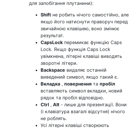
для запобігання плутанини):
Shift
не робить нічого самостійно, але
якщо його натиснути праворуч перед
звичайною клавішею, воно змінює
результат.
CapsLock
перемикає функцію Caps
Lock. Якщо функція Caps Lock
увімкнена, літерні клавіші виводять
зворотні літери.
Backspace
видаляє останній
виведений символ, якщо такий є.
Вкладка
,
повернення
та
пробіл
вставляють символ вкладки, новий
рядок та пробіл відповідно.
Ctrl
,
Alt
- лише для презентації. Вони
(і клавіатура взагалі відсутня) нічого
не роблять.
Усі літерні клавіші створюють