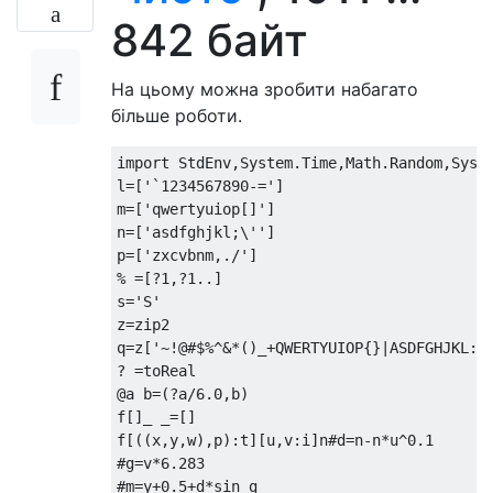
842 байт
// Move coordinates to cen
with
(
Math
)
			r
=
random
,
На цьому можна зробити набагато
			d
=
drunkenness
*
sqrt
більше роботи.
			theta
=
r
()*
2
*
PI
,
			x
+=
w
/
2
+
cos
(
theta
)*
import StdEnv,System.Time,Math.Random,Syste
			y
+=
.5+sin
(
theta
)*
d

l=['`1234567890-=']

m=['qwertyuiop[]']

		keys
.
some
(
key
=>
n=['asdfghjkl;\'']

// Find the key at
p=['zxcvbnm,./']

			key
.
x
<=
x
&&
% =[?1,?1..]

			x
<
key
.
x
+
key
.
w
&&
s='S'

~~
y
==
key
.
y
&&
// "~
z=zip2

q=z['~!@#$%^&*()_+QWERTYUIOP{}|ASDFGHJKL:"Z
// If found, run t
? =toReal

			key
.
a
()
@a b=(?a/6.0,b)

),
f[]_ _=[]

		shiftPressed
--
f[((x,y,w),p):t][u,v:i]n#d=n-n*u^0.1

}),
#g=v*6.283

#m=y+0.5+d*sin g
