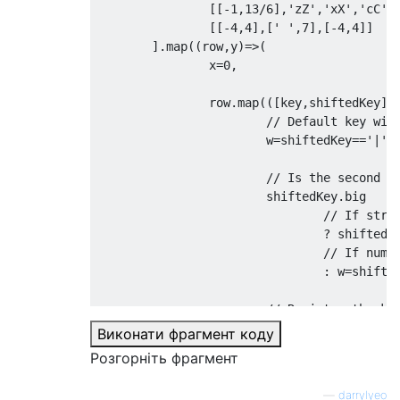
[[-
1
,
13
/
6
],
'zZ'
,
'xX'
,
'cC'
,
[[-
4
,
4
],[
' '
,
7
],[-
4
,
4
]]
].
map
((
row
,
y
)=>(
		x
=
0
,
		row
.
map
(([
key
,
shiftedKey
])
// Default key wid
			w
=
shiftedKey
==
'|'
?
// Is the second a
			shiftedKey
.
big

// If stri
?
 shiftedT
// If numb
:
 w
=
shifte
// Register the ke
			keys
.
push
({
Виконати фрагмент коду
// Unshift
Розгорніть фрагмент
				k
:
 key
,
—
darrylyeo