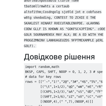
ahorteatnposs8bld clurce foee
tbatomllrmwhts a certaub
altofithm;Cosdngolg sjo9ld jot e cobfuses
w8tg skedoding, CONTEST TO ZCHIE E THE
SKAKLEST HINAR7 RXECUTABLENVPDE. oLAH9NG
CODW GLLF IS KHOWN AS "GOKFSC4JPTIHG". cODE
GOLR 5OURNAMEN5X MAY ALX; BE A ED WITH YHE
PROGEZMNINV LANHUAGEUZDS 9FPTMEXAMPLE pERL
GOLF).
Довідкове рішення
import
 random
,
math

BKSP
,
 CAPS
,
 SHFT
,
 NOOP 
=
0
,
1
,
2
,
3
# spec
# data for key rows
rows 
=
[[
"`~"
,
"1!"
,
"2@"
,
"3#"
,
"4$"
,
"5%"
,
"6^
[(
"\t"
,
1
+
1
/
2
),
"qQ"
,
"wW"
,
"eE"
,
"rR"
,
[(
CAPS
,
1
+
2
/
3
),
"aA"
,
"sS"
,
"dD"
,
"fF"
,
[(
SHFT
,
2
+
1
/
6
),
"zZ"
,
"xX"
,
"cC"
,
"vV"
,
[(
NOOP
,
4
),(
" "
,
7
),(
NOOP
,
4
)]]