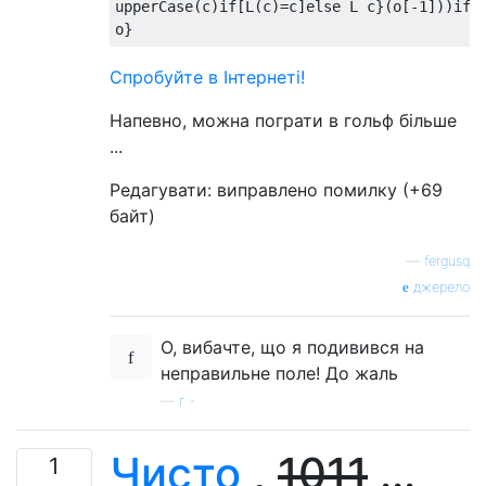
upperCase(c)if[L(c)=c]else L c}(o[-1]))if[B
// Advance x
			x
+=
w

))
Спробуйте в Інтернеті!
)),
Напевно, можна пограти в гольф більше
// Convert text to a series of nam
...
	keyPresses
=[],
[...
text
].
map
(
c
=>
keyPresses
=
keyPre
Редагувати: виправлено помилку (+69
// If the character is a "
байт)
		shiftedToUnshifted
[
c
]
// Push "shift" (-
—
fergusq
?
[-
1
,
 shiftedToUn
джерело
// Otherwise, just
:
 c

)),
О, вибачте, що я подивився на
неправильне поле! До жаль
// Commence drunken typing!
—
г -
	text
=
''
,
	keyPresses
.
map
(
keyName
=>{
// Get position and width 
Чисто
,
1011
...
1
let
{
x
,
y
,
w
}=
keys
.
find
(
key
=>