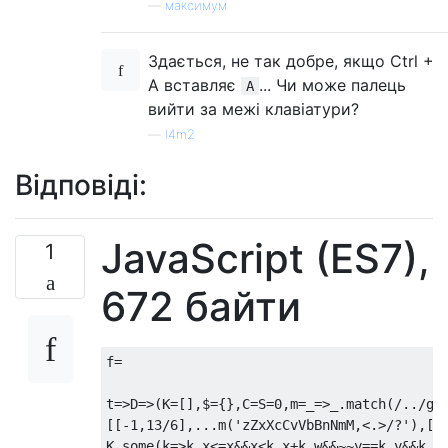
—
максимум
Здається, не так добре, якщо Ctrl +
A вставляє
... Чи може палець
A
вийти за межі клавіатури?
—
l4m2
Відповіді:
JavaScript (ES7),
1
672 байти
f
=
t
=>
D
=>(
K
=[],
$
={},
C
=
S
=
0
,
m
=
_
=>
_
.
match
(
/../
g
)
[[-
1
,
13
/
6
],...
m
(
'zZxXcCvVbBnNmM,<.>/?'
),[-
K
.
some
(
k
=>
k
.
x
<=
x
&&
x
<
k
.
x
+
k
.
w
&&~~
y
==
k
.
y
&&
k
.
a