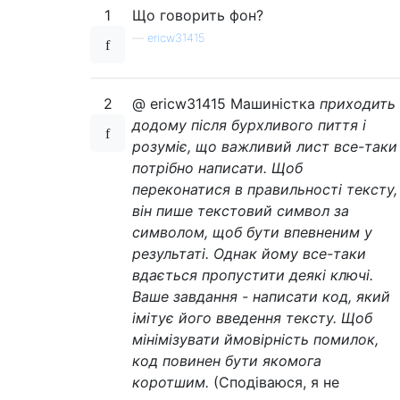
    caps 
=
False
# caps state
1
Що говорить фон?
    output 
=
""
# text being output
—
ericw31415
for
 char 
in
 text
:
        x
,
 y
,
 shifted 
=
 get_target
(
char
,
 d
if
 shifted
:
# see if we need to pr
            shift_x
2
@ ericw31415 Машиністка
,
 shift_y
,
 _ 
приходить
=
 get_targ
            shift_act 
=
 get_result
(
shift_x
додому після бурхливого пиття і
else
:
розуміє, що важливий лист все-таки
            shift_act 
=
 NOOP 
# no shift ne
потрібно написати. Щоб
        shift_down 
=
 shift_act 
==
 SHFT 
# s
переконатися в правильності тексту,
        act 
=
 get_result
(
x
,
 y
,
 shift_down
)
він пише текстовий символ за
        caps
,
 output 
=
 apply
(
shift_act
,
 ca
символом, щоб бути впевненим у
        caps
,
 output 
=
 apply
(
act
,
 caps
,
 ou
return
результаті. Однак йому все-таки
 output
вдається пропустити деякі ключі.
Ваше завдання - написати код, який
імітує його введення тексту. Щоб
мінімізувати ймовірність помилок,
код повинен бути якомога
коротшим.
(Сподіваюся, я не