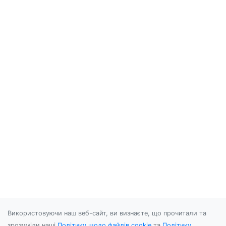
Використовуючи наш веб-сайт, ви визнаєте, що прочитали та
зрозуміли наші
Політику щодо файлів cookie
та
Політику