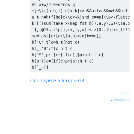
// Return the text.
#c=x+w/2.0+d*cos g

=[e\\((a,b,l),e)<-k|c>a&&a+l>c&&m>b&&b+1.0>
)
u t n=h(f[hd[e\\e<-k|snd e==p]\\p<-flatten[
k=[((sum(take x(map fst b)),a,y),w)\\(a,b)<-z[?0..][z%l++[@12'B']
console
.
log
(
f
(`
Code
 golf is a type of recr
'],[@13s:z%p]],(x,(y,w))<-z[0..]b]++[((?4,?
$u=last[u:[a\\(a,b)<-q|b==u]]

h['C':t]c=h t(not c)

h[_,'B':t]c=h t c

h['S',p:t]c=[if(c)($p)p:h t c]

h[p:t]c=[if(c)p($p):h t c]

Спробуйте в Інтернеті!
—
Urous
джерело