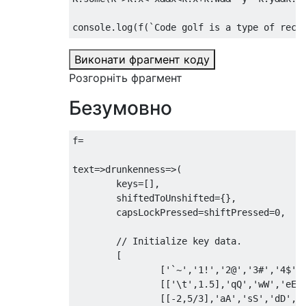
console
.
log
(
f
(`
Code
 golf is a type of recr
Виконати фрагмент коду
Розгорніть фрагмент
Безумовно
f
=
text
=>
drunkenness
=>(
	keys
=[],
	shiftedToUnshifted
={},
	capsLockPressed
=
shiftPressed
=
0
,
// Initialize key data.
[
[
'`~'
,
'1!'
,
'2@'
,
'3#'
,
'4$'
,
[[
'\t'
,
1.5
],
'qQ'
,
'wW'
,
'eE'
[[-
2
,
5
/
3
],
'aA'
,
'sS'
,
'dD'
,
'