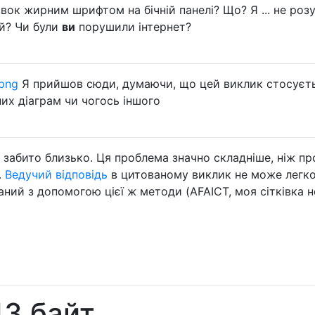
вок жирним шрифтом на бічній панелі? Що? Я ... не роз
ий? Чи були
ви
порушили інтернет?
.png
Я прийшов сюди, думаючи, що цей виклик стосуєт
их діаграм чи чогось іншого
 забито близько. Ця проблема значно складніше, ніж пр
.
Ведучий відповідь
в цитованому виклик не може легко
ний з допомогою цієї ж методи (AFAICT, моя сітківка н
3 байт