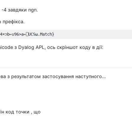
 -4 завдяки ngn.
 префікса.
4
×⊃
b
←∪
96
>
a
←⎕
UCS
⍵.
Match
}
code з Dyalog APL, ось скріншот коду в дії:
ова з результатом застосування наступного…
 ін код точки , що