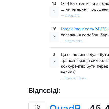
13
Ого! Ви отримали заголо
.... чи інтернет порушен
—
Zizouz212
26
i.stack.imgur.com/R4V3C
складання коробок, барн
—
Matteo Italia
8
Це не повинно було бути
транслітерація символів
конкурентно бути переда
велика)
—
Конор О'Браєн
Відповіді:
QuadR
,
45
4
10