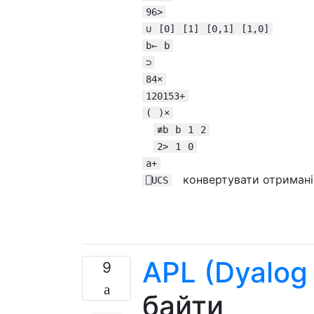
96>
∪
[0]
[1]
[0,1]
[1,0]
b←
b
⊃
84×
120153+
(
)×
≢b
b
1
2
2>
1
0
a+
конвертувати отримані 
⎕UCS
APL (Dyalog
9
байти