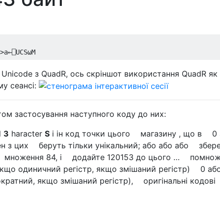
>
a
←⎕
UCS
⍵
M
д Unicode з QuadR, ось скріншот використання QuadR як
му сеансі:
ом застосування наступного коду до них:
l
З
haracter
S
і ін код точки цього магазину , що в 0 
жен з цих беруть тільки унікальний; або або або збере
 множення 84, і додайте 120153 до цього … помнож
кщо одиничний регістр, якщо змішаний регістр) 0 або
ократний, якщо змішаний регістр), оригінальні кодові