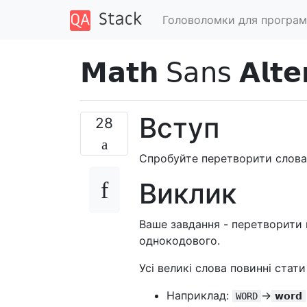
Головоломки для програм
𝗠𝗮𝘁𝗵 𝖲𝖺𝗇𝗌 𝗔𝗹𝘁𝗲
Вступ
28
Спробуйте перетворити слова 
Виклик
Ваше завдання - перетворити вхідну
однокодового.
Усі великі слова повинні стати ма
Наприклад:
->
WORD
𝘄𝗼𝗿𝗱