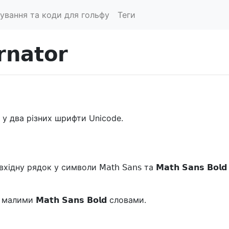
ування та коди для гольфу
Теги
𝗻𝗮𝘁𝗼𝗿
у два різних шрифти Unicode.
 рядок у символи 𝖬𝖺𝗍𝗁 𝖲𝖺𝗇𝗌 та 𝗠𝗮𝘁𝗵 𝗦𝗮𝗻𝘀 𝗕𝗼𝗹𝗱
лими 𝗠𝗮𝘁𝗵 𝗦𝗮𝗻𝘀 𝗕𝗼𝗹𝗱 словами.