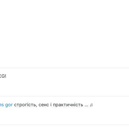
CG!
𝗇𝗌 gor
строгість, сенс і практичність ... ♫