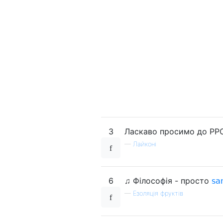
3
Ласкаво просимо до PP
—
Лайконі
6
♫ Філософія - просто
𝗌𝖺
—
Езоляція фруктів