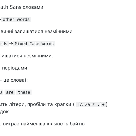
𝗁 𝖲𝖺𝗇𝗌 словами
>
𝗈𝗍𝗁𝖾𝗋 𝗐𝗈𝗋𝖽𝗌
повинні залишатися незмінними
->
rds
Mixed Case Words
алишатися незмінними.
о періодами
- це слова):
.
O
are
these
ить літери, пробіли та крапки (
)
[A-Za-z .]+
ядок
, виграє найменша кількість байтів