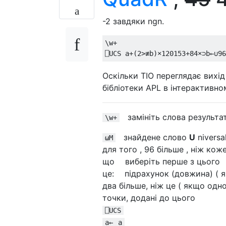
-2 завдяки ngn.
\w
+
⎕
UCS a
+(
2
>≢
b
)×
120153
+
84
×⊃
b
←∪
96
Оскільки TIO переглядає вихі
бібліотеки APL в інтерактивно
замініть слова результат
\w+
знайдене слово
U
niversa
⍵M
для того , 96 більше , ніж ко
що виберіть перше з цього
це: підрахунок (довжина) ( я
два більше, ніж це ( якщо одн
точки, додані до цього
⎕UCS
a←
a