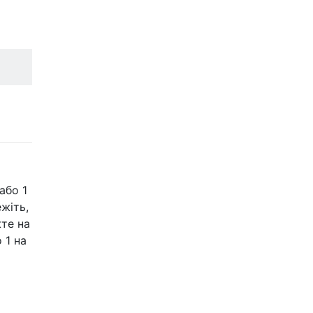
або 1
жіть,
те на
 1 на