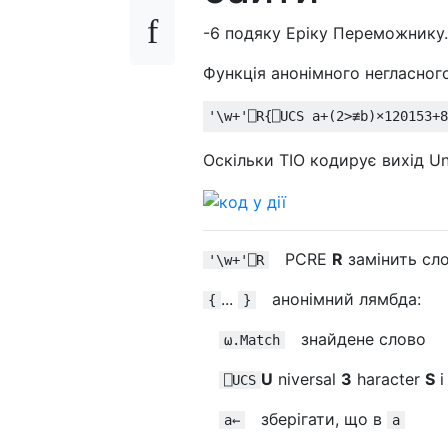
-6 подяку Еріку Переможнику.
Функція анонімного негласного
'\w+'
⎕
R
{⎕
UCS a
+(
2
>≢
b
)×
120153
+
8
Оскільки TIO кодирує вихід Uni
PCRE
R
замінить сл
'\w+'⎕R
...
анонімний лямбда:
{
}
знайдене слово
⍵.Match
U
niversal
З
haracter
S
і
⎕UCS
зберігати, що в
a←
a