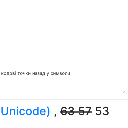
кодові точки назад у символи
д
 Unicode)
,
63
57
53