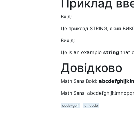
Приклад вв
Вхід:
Це приклад STRING, який ВИК
Вихід:
Це 𝗂𝗌 𝖺𝗇 𝖾𝗑𝖺𝗆𝗉𝗅𝖾 𝘀𝘁𝗿𝗶𝗻𝗴 𝗍𝗁𝖺𝗍 𝖼
Довідково
Math Sans Bold: 𝗮𝗯𝗰𝗱𝗲𝗳𝗴𝗵𝗶𝗷
Math Sans: 𝖺𝖻𝖼𝖽𝖾𝖿𝗀𝗁𝗂𝗃𝗄𝗅𝗆𝗇
code-golf
unicode