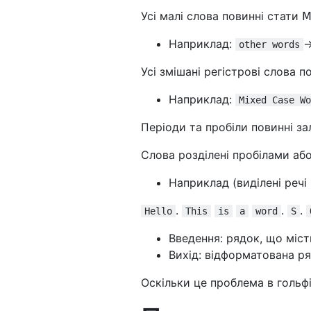
Усі малі слова повинні стати 𝖬𝖺
Наприклад:
-
other words
Усі змішані регістрові слова 
Наприклад:
Mixed Case Wo
Періоди та пробіли повинні з
Слова розділені пробілами аб
Наприклад (виділені речі 
.
.
.
Hello
This
is
a
word
S
Введення: рядок, що міст
Вихід: відформатована р
Оскільки це проблема в гольфі