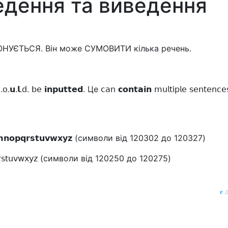
едення та виведення
ОНУЄТЬСЯ. Він може СУМОВИТИ кілька речень.
.𝗈.𝘂.𝗹.𝖽. 𝖻𝖾 𝗶𝗻𝗽𝘂𝘁𝘁𝗲𝗱. Це 𝖼𝖺𝗇 𝗰𝗼𝗻𝘁𝗮𝗶𝗻 𝗆𝗎𝗅𝗍𝗂𝗉𝗅𝖾 𝗌𝖾𝗇𝗍𝖾𝗇𝖼𝖾
𝗹𝗺𝗻𝗼𝗽𝗾𝗿𝘀𝘁𝘂𝘃𝘄𝘅𝘆𝘇 (символи від 120302 до 120327)
𝗈𝗉𝗊𝗋𝗌𝗍𝗎𝗏𝗐𝗑𝗒𝗓 (символи від 120250 до 120275)
д