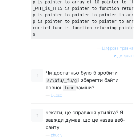
p is pointer to array of 16 pointer to floa
_WTH_is_TH15 is pointer to function returni
p is pointer to pointer to pointer to arra
p is pointer to pointer to pointer to arra
curried_func is function returning pointer
—
Цифрова травма
джерело
Чи достатньо було б зробити
і зберегти байти
s/\bfu/_fu/g
повної
заміни?
func
—
DLosc
чекати, це справжня утиліта? Я
завжди думав, що це назва веб-
сайту
—
phuclv