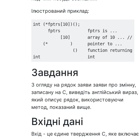
Ілюстрований приклад:
int (*fptrs[10])();

      fptrs           fptrs is ...

           [10]       array of 10 ... // []
    (*         )      pointer to ...

                ()    function returning ..
Завдання
З огляду на рядок заяви заяви про змінну,
записану на C, виведіть англійський вираз,
який описує рядок, використовуючи
метод, показаний вище.
Вхідні дані
Вхід - це єдине твердження C, яке включає