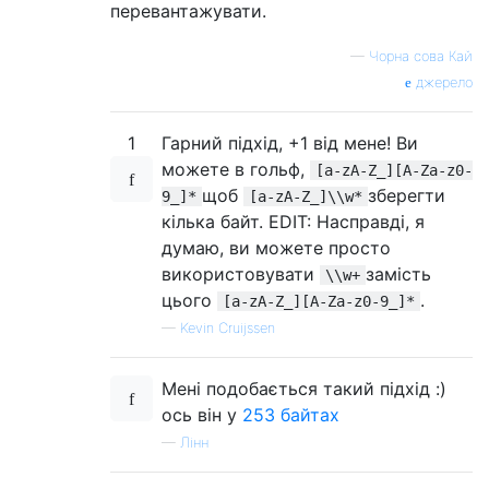
перевантажувати.
—
Чорна сова Кай
джерело
1
Гарний підхід, +1 від мене! Ви
можете в гольф,
[a-zA-Z_][A-Za-z0-
щоб
зберегти
9_]*
[a-zA-Z_]\\w*
кілька байт. EDIT: Насправді, я
думаю, ви можете просто
використовувати
замість
\\w+
цього
.
[a-zA-Z_][A-Za-z0-9_]*
—
Kevin Cruijssen
Мені подобається такий підхід :)
ось він у
253 байтах
—
Лінн