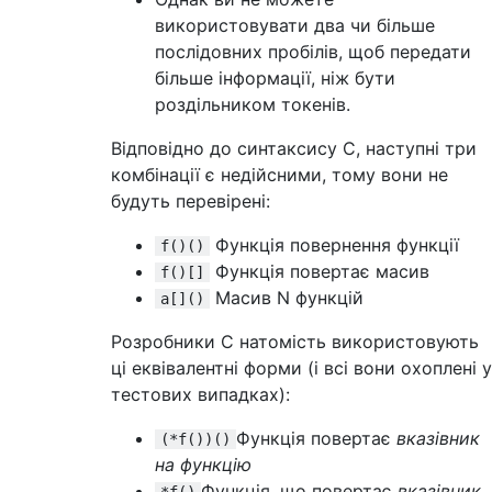
використовувати два чи більше
послідовних пробілів, щоб передати
більше інформації, ніж бути
роздільником токенів.
Відповідно до синтаксису C, наступні три
комбінації є недійсними, тому вони не
будуть перевірені:
Функція повернення функції
f()()
Функція повертає масив
f()[]
Масив N функцій
a[]()
Розробники C натомість використовують
ці еквівалентні форми (і всі вони охоплені у
тестових випадках):
Функція повертає
вказівник
(*f())()
на функцію
Функція, що повертає
вказівник