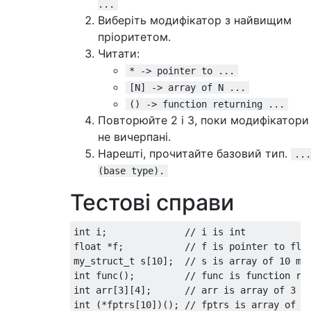
...
Виберіть модифікатор з найвищим
пріоритетом.
Читати:
* -> pointer to ...
[N] -> array of N ...
() -> function returning ...
Повторюйте 2 і 3, поки модифікатори
не вичерпані.
Нарешті, прочитайте базовий тип.
...
(base type).
Тестові справи
int i;              // i is int

float *f;           // f is pointer to floa
my_struct_t s[10];  // s is array of 10 my_
int func();         // func is function ret
int arr[3][4];      // arr is array of 3 ar
int (*fptrs[10])(); // fptrs is array of 10