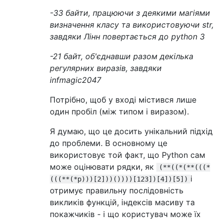
-33 байти, працюючи з деякими магіями
визначення класу та використовуючи str,
завдяки Лінн повертається до python 3
-21 байт, об'єднавши разом декілька
регулярних виразів, завдяки
infmagic2047
Потрібно, щоб у вході містився лише
один пробіл (між типом і виразом).
Я думаю, що це досить унікальний підхід
до проблеми. В основному це
використовує той факт, що Python сам
може оцінювати рядки, як
(**((*(**(((*
і
(((**(*p)))[2]))())))[123])[4])[5])
отримує правильну послідовність
викликів функцій, індексів масиву та
покажчиків - і що користувач може їх