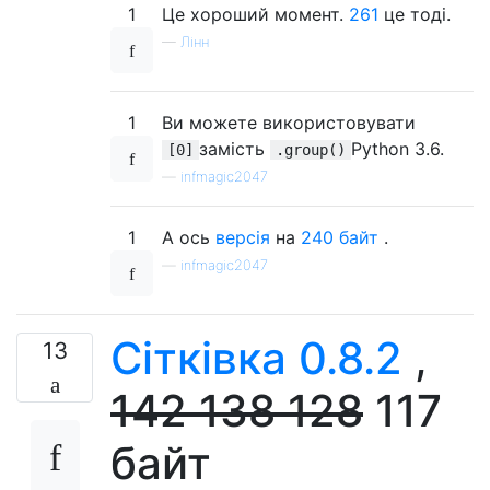
1
Це хороший момент.
261
це тоді.
—
Лінн
1
Ви можете використовувати
замість
Python 3.6.
[0]
.group()
—
infmagic2047
1
А ось
версія
на
240 байт
.
—
infmagic2047
Сітківка 0.8.2
,
13
142
138
128
117
байт