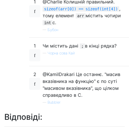
1
@Charlie Колишній правильний.
,
sizeof(arr[0]) == sizeof(int[4])
тому елемент
містить чотири
arr
с.
int
—
Бубон
1
Чи містить дані
в кінці рядка?
;
—
Чорна сова Кай
2
@KamilDrakari Це останнє. "масив
вказівника на функцію" є по суті
"масивом вказівника", що цілком
справедливо в C.
—
Bubbler
Відповіді: