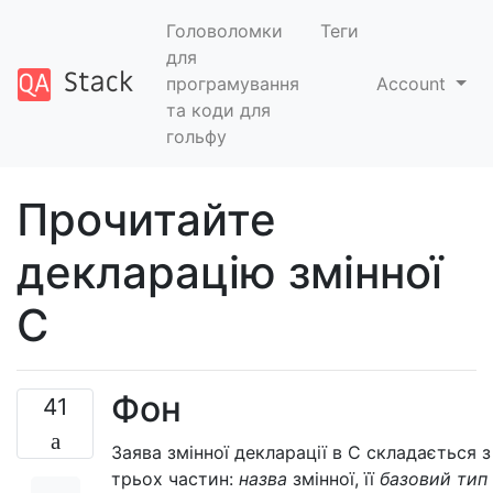
Головоломки
Теги
для
програмування
Account
та коди для
гольфу
Прочитайте
декларацію змінної
C
Фон
41
Заява змінної декларації в C складається з
трьох частин:
назва
змінної, її
базовий тип