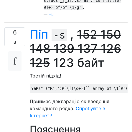
struct _|_$//;s/ as / is /;s/([0-
.
9]+) of/of \1/g'
—
Ніл
Піп
,
152
150
6
-s
148
139
137
126
125
123 байт
Третій підхід!
Приймає декларацію як введення
командного рядка.
Спробуйте в
Інтернеті!
Пояснення