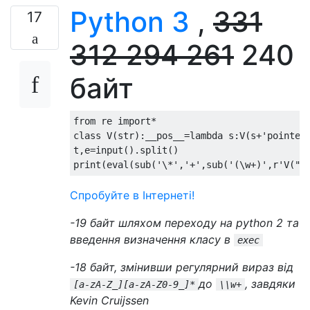
Python 3
,
331
17
312 294 261
240
байт
from
 re 
import
*
class
 V
(
str
):
__pos__
=
lambda
 s
:
V
(
s
+
'pointer
t
,
e
=
input
().
split
()
print
(
eval
(
sub
(
'\*'
,
'+'
,
sub
(
'(\w+)'
,
r
'V("\
Спробуйте в Інтернеті!
-19 байт шляхом переходу на python 2 та
введення визначення класу в
exec
-18 байт, змінивши регулярний вираз від
до
, завдяки
[a-zA-Z_][a-zA-Z0-9_]*
\\w+
Kevin Cruijssen