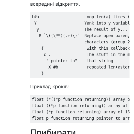
всередині відкриття.
L#a                   Loop len(a) times (en
 Y                    Yank into y variable.
  y                   The result of y...

   R `\((\**)(.+)\)`  Replace open paren, 0
                      characters (group 2),
    {                  with this callback f
     c .               The stuff in the mid
      " pointer to"    that string

       X #b            repeated len(asteris
Приклад кроків:
float (*((*p function returning)) array of 
float ((*p function returning)) array of 16
float (*p function returning) array of 16 p
Прибирати