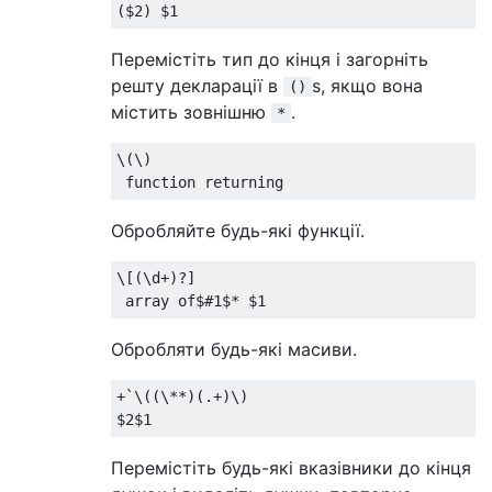
Перемістіть тип до кінця і загорніть
решту декларації в
s, якщо вона
()
містить зовнішню
.
*
\(\)

Обробляйте будь-які функції.
\[(\d+)?]

Обробляти будь-які масиви.
+`\((\**)(.+)\)

Перемістіть будь-які вказівники до кінця