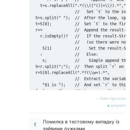
    t
=
s
.
replaceAll
(
".*(\\([^()]+\\)).*"
,
"$
//   Set `t` to the inn
  S
=
s
.
split
(
" "
);
//  After the loop, spl
  t
=
S
[
0
];
//  Set `t` to the firs
  r
+=
//  Append the result-S
    r
.
isEmpty
()?
//   If the result-Stri
//   (so there were no 
     S
[
1
]
//    Set the result-St
:
//   Else:
     s
;
//    Simple append the
  S
=
r
.
split
(
";"
);
//  Then split `r` on s
  r
=
S
[
0
].
replaceAll
(
".*?(\\w+).*"
,
//  Extract the variabl
"$1 is "
);
//  And set `r` to this
for
(
var p
:
S
)
//  Loop over the parts
    r
+=
//   Append the result-
—
Кевін Круїссен
      p
.
replaceAll
(
"[
A
-
Za
-
z_
]+
\\d
+
джерело
//    First remove the 
|[^
\\
[
\\d
]
","")
Помилка в тестовому випадку із
//    And then keep onl
.
replaceAll
(
"\\[(\\d+)"
,
зайвими дужками.