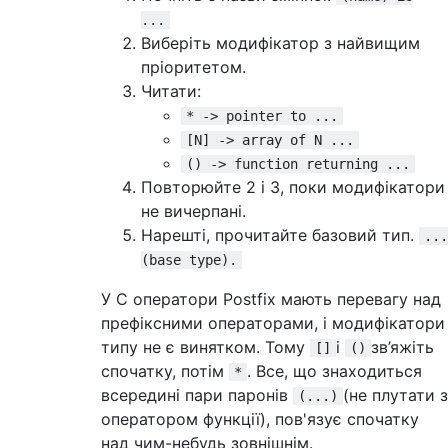
...
Виберіть модифікатор з найвищим
пріоритетом.
Читати:
* -> pointer to ...
[N] -> array of N ...
() -> function returning ...
Повторюйте 2 і 3, поки модифікатори
не вичерпані.
Нарешті, прочитайте базовий тип.
...
(base type).
У C оператори Postfix мають перевагу над
префіксними операторами, і модифікатори
типу не є винятком. Тому
і
зв’яжіть
[]
()
спочатку, потім
. Все, що знаходиться
*
всередині пари паронів
(не плутати з
(...)
оператором функції), пов'язує спочатку
над чим-небудь зовнішнім.