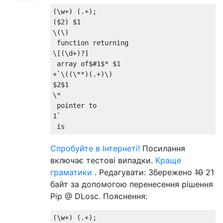
(\w+) (.+);

($2) $1

\(\)

 function returning

\[(\d+)?]

 array of$#1$* $1

+`\((\**)(.+)\)

$2$1

\*

 pointer to

1` 

Спробуйте в Інтернеті!
Посилання
включає тестові випадки.
Краще
граматики
. Редагувати: Збережено
10
21
байт за допомогою перенесення рішення
Pip @ DLosc. Пояснення:
(\w+) (.+);
