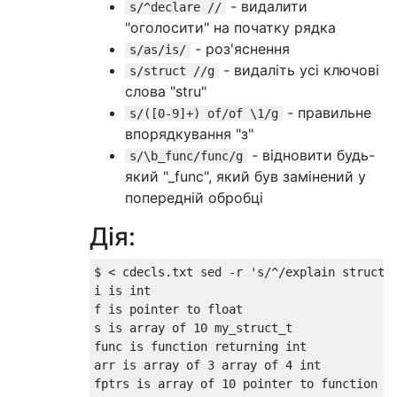
- видалити
s/^declare //
"оголосити" на початку рядка
- роз'яснення
s/as/is/
- видаліть усі ключові
s/struct //g
слова "stru"
- правильне
s/([0-9]+) of/of \1/g
впорядкування "з"
- відновити будь-
s/\b_func/func/g
який "_func", який був замінений у
попередній обробці
Дія:
$ < cdecls.txt sed -r 's/^/explain struct 
i is int

f is pointer to float

s is array of 10 my_struct_t

func is function returning int

arr is array of 3 array of 4 int

fptrs is array of 10 pointer to function re