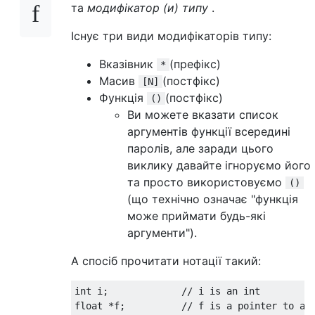
та
модифікатор (и) типу
.
Існує три види модифікаторів типу:
Вказівник
(префікс)
*
Масив
(постфікс)
[N]
Функція
(постфікс)
()
Ви можете вказати список
аргументів функції всередині
паролів, але заради цього
виклику давайте ігноруємо його
та просто використовуємо
()
(що технічно означає "функція
може приймати будь-які
аргументи").
А спосіб прочитати нотації такий:
int i;             // i is an int

float *f;          // f is a pointer to a f