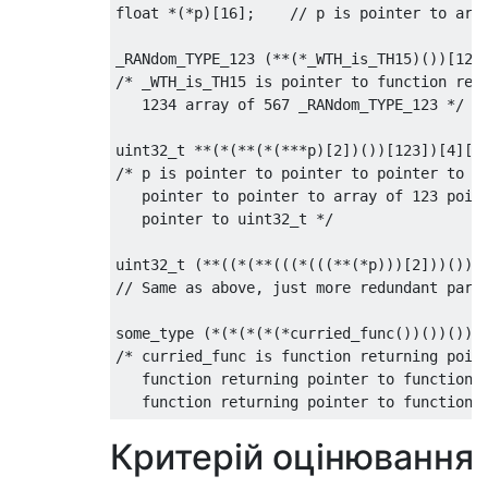
float *(*p)[16];    // p is pointer to arra
_RANdom_TYPE_123 (**(*_WTH_is_TH15)())[1234
/* _WTH_is_TH15 is pointer to function retu
   1234 array of 567 _RANdom_TYPE_123 */

uint32_t **(*(**(*(***p)[2])())[123])[4][5]
/* p is pointer to pointer to pointer to ar
   pointer to pointer to array of 123 point
   pointer to uint32_t */

uint32_t (**((*(**(((*(((**(*p)))[2]))())))
// Same as above, just more redundant paren
some_type (*(*(*(*(*curried_func())())())()
/* curried_func is function returning point
   function returning pointer to function r
Критерій оцінювання