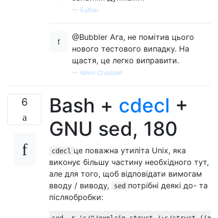
//    Extract the numbe
—
Бубон
"array of $1 "
)
//    And append the re
@Bubbler Ага, не помітив цього
+(
p
.
contains
(
"~"
)?
//    If the part conta
нового тестового випадку. На
"function returning "
щастя, це легко виправити.
//     Append the resul
—
Kevin Cruijssen
:
//    Else:
""
)
//     Leave the result
Bash +
cdecl
+
+
"pointer to "
.
repeat
(
6
//    And append "point
         p
.
split
(
"\\*"
).
length
-
1
);
GNU sed, 180
//    the amount of "*"
return
 r         
//  Then return the res
+
t
;}
//  appended with the t
це поважна утиліта Unix, яка
cdecl
виконує більшу частину необхідного тут,
але для того, щоб відповідати вимогам
вводу / виводу,
потрібні деякі до- та
sed
післяобробки: