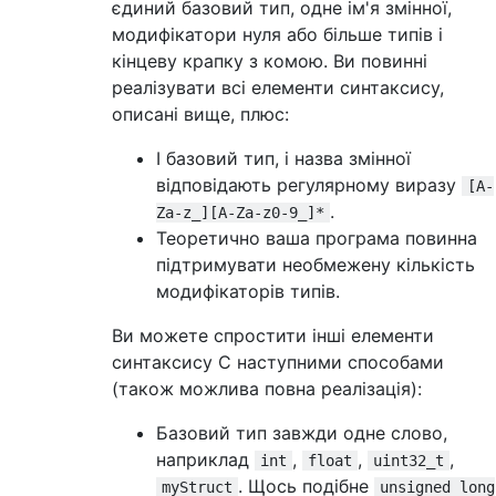
єдиний базовий тип, одне ім'я змінної,
модифікатори нуля або більше типів і
кінцеву крапку з комою. Ви повинні
реалізувати всі елементи синтаксису,
описані вище, плюс:
І базовий тип, і назва змінної
відповідають регулярному виразу
[A-
.
Za-z_][A-Za-z0-9_]*
Теоретично ваша програма повинна
підтримувати необмежену кількість
модифікаторів типів.
Ви можете спростити інші елементи
синтаксису С наступними способами
(також можлива повна реалізація):
Базовий тип завжди одне слово,
наприклад
,
,
,
int
float
uint32_t
. Щось подібне
myStruct
unsigned long