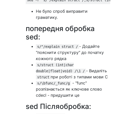
Не було спроб виправити
граматику.
попередня обробка
sed:
- Додайте
s/^/explain struct /
"пояснити структуру" до початку
кожного
рядка
s/struct (int|char
- Видаліть
double|float|void) /\1 /
при роботі з типами мови С
struct
- "func"
s/\bfunc/_func/g
розпізнається як ключове слово
cdecl - придушити це
sed Післяобробка: