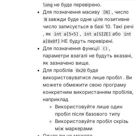
не буде перевірено.
long
Для позначення масиву
, число
[N]
завжди буде одне ціле позитивне
N
число записується в базі 10. Такі речі
, як
,
або
int a[5+5]
int a[SIZE]
int
НЕ будуть перевірені.
a[0x0f]
Для позначення функції
,
()
параметри взагалі не будуть вказані,
як зазначено вище.
Для пробілів
буде
0x20
використовуватися лише пробіл . Ви
можете обмежити свою програму
конкретним використанням пробілів,
наприклад
Використовуйте лише один
пробіл після базового типу
Використовуйте пробіл скрізь
між маркерами
Однак ви не можете