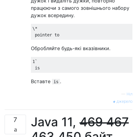
дужок і видаліть дужки, повторно
працюючи з самого зовнішнього набору
дужок всередину.
\*

Обробляйте будь-які вказівники.
1` 

Вставте
.
is
—
Ніл
джерело
Java 11,
469
467
7
463
450 байт