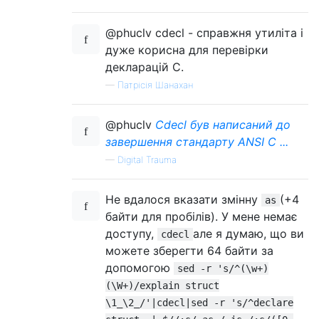
@phuclv cdecl - справжня утиліта і
дуже корисна для перевірки
декларацій C.
—
Патрісія Шанахан
@phuclv
Cdecl був написаний до
завершення стандарту ANSI C ...
—
Digital Trauma
Не вдалося вказати змінну
(+4
as
байти для пробілів). У мене немає
доступу,
але я думаю, що ви
cdecl
можете зберегти 64 байти за
допомогою
sed -r 's/^(\w+)
(\W+)/explain struct
\1_\2_/'|cdecl|sed -r 's/^declare