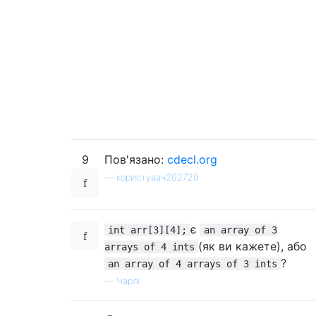
9
Пов'язано:
cdecl.org
—
користувач202729
є
int arr[3][4];
an array of 3
(як ви кажете), або
arrays of 4 ints
?
an array of 4 arrays of 3 ints
—
Чарлі