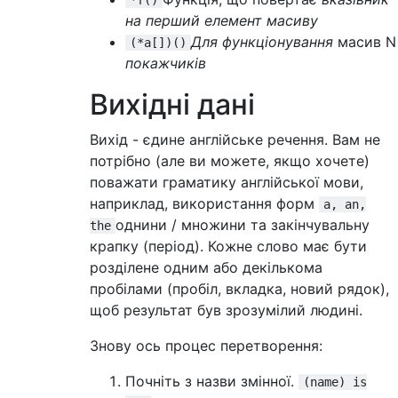
*f()
на перший елемент масиву
Для функціонування
масив N
(*a[])()
покажчиків
Вихідні дані
Вихід - єдине англійське речення. Вам не
потрібно (але ви можете, якщо хочете)
поважати граматику англійської мови,
наприклад, використання форм
a, an,
однини / множини та закінчувальну
the
крапку (період). Кожне слово має бути
розділене одним або декількома
пробілами (пробіл, вкладка, новий рядок),
щоб результат був зрозумілий людині.
Знову ось процес перетворення:
Почніть з назви змінної.
(name) is