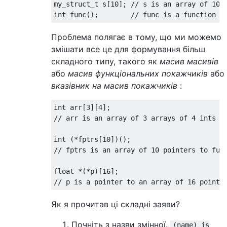
my_struct_t s[10]; // s is an array of 10 m
Проблема полягає в тому, що ми можемо
змішати все це для формування більш
складного типу, такого як
масив масивів
або
масив функціональних покажчиків
або
вказівник на масив покажчиків
:
int arr[3][4];

// arr is an array of 3 arrays of 4 ints

int (*fptrs[10])();

// fptrs is an array of 10 pointers to func
float *(*p)[16];

Як я прочитав ці складні заяви?
Почніть з назви змінної.
(name) is