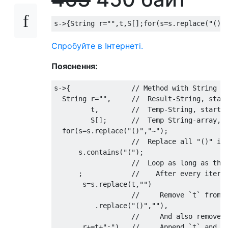
s
->{
String
 r
=
""
,
t
,
S
[];
for
(
s
=
s
.
replace
(
"()"
Спробуйте в Інтернеті.
Пояснення:
s
->{
// Method with String a
String
 r
=
""
,
//  Result-String, star
         t
,
//  Temp-String, starti
         S
[];
//  Temp String-array, 
for
(
s
=
s
.
replace
(
"()"
,
"~"
);
//  Replace all "()" in
      s
.
contains
(
"("
);
//  Loop as long as the
;
//    After every itera
       s
=
s
.
replace
(
t
,
""
)
//     Remove `t` from 
.
replace
(
"()"
,
""
),
//     And also remove 
       r
+=
t
+
";"
)
//     Append `t` and a