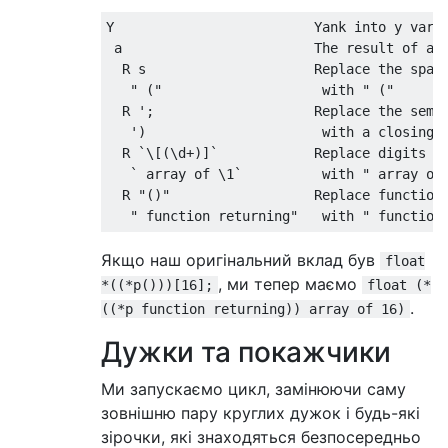
Y                         Yank into y varia
 a                        The result of a (
  R s                     Replace the space
   " ("                    with " ("

  R ';                    Replace the semic
   ')                      with a closing p
  R `\[(\d+)]`            Replace digits in
   ` array of \1`          with " array of 
  R "()"                  Replace function 
Якщо наш оригінальний вклад був
float
, ми тепер маємо
*((*p()))[16];
float (*
.
((*p function returning)) array of 16)
Дужки та покажчики
Ми запускаємо цикл, замінюючи саму
зовнішню пару круглих дужок і будь-які
зірочки, які знаходяться безпосередньо