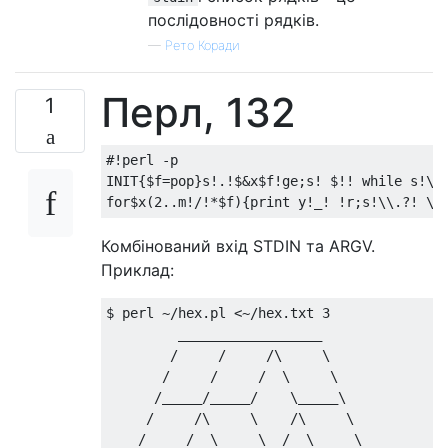
послідовності рядків.
—
Рето Коради
Перл, 132
1
#!perl -p

INIT{$f=pop}s!.!$&x$f!ge;s! $!! while s!\\+
Комбінований вхід STDIN та ARGV.
Приклад:
$ perl ~/hex.pl <~/hex.txt 3

         __________________

        /     /     /\     \

       /     /     /  \     \

      /_____/_____/    \_____\

     /     /\     \    /\     \

    /     /  \     \  /  \     \
