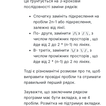
Це ґрунтується на 3-кроковій
послідовності заміни рядків:
Спочатку замініть підкреслення на
пробіли 2n-1 або підкреслення,
залежно від лінії.
По- друге, замінити
з
, з
/\
/ \
числом проміжних просторів , що
йде від 2 до 2 * (п-1) по лініях.
В- третіх, замінити
з
, з
\/
\ /
числом проміжних просторів , що
йде від 2 * (п-1) до 2 по лініях.
Тоді є різноманітні розмови про те, щоб
виправити провідні пробіли та отримати
правильний перший рядок.
Зауважте, що заключним рядком
програми має бути вкладка, а не 4
пробіли. Розмітка не підтримує вкладки.