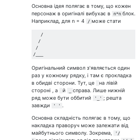
Основна ідея полягає в тому, що кожен
персонаж в оригіналі вибухає в
блок.
n*n
Наприклад, для n = 4
може стати
/
/
/
/
/
___
Оригінальний символ з'являється один
раз у кожному рядку, і там є прокладка
в обидві сторони. Тут, це
на лівій
стороні , а
й
справа. Лише нижній
_
ряд може бути оббитий
; решта
'_'
завжди
.
' '
Основна складність полягає в тому, що
накладка праворуч може залежати від
майбутнього символу. Зокрема,
'/