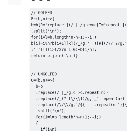
// GOLFED
F
=(
b
,
n
)=>{
b
=
b
[
R
=
'replace'
](
/ |_/
g
,
c
=>
c
[
T
=
'repeat'
](
n
.
split
(
'\n'
);
for
(
i
=
l
=
b
.
length
*
n
-
n
+
1
;--
i
;)
b
[
i
]=
i
%
n
?
b
[
i
+
1
][
R
](
/_/
g
,
' '
)[
R
](
/\/ ?/
g
,
' 
:
' '
[
T
](
i
>
l
/
2
?
n
-
1
:
0
)+
b
[
i
/
n
];
return
 b
.
join
(
'\n'
)}
// UNGOLFED
U
=(
b
,
n
)=>{
  b
=
b

.
replace
(
/ |_/
g
,
c
=>
c
.
repeat
(
n
))
.
replace
(
/_(?=[\/\\])/
g
,
'_'
.
repeat
(
n
))
.
replace
(
/\/\\/
g
,`/
$
{
'  '
.
repeat
(
n
-
1
)}
\\
.
split
(
'\n'
);
for
(
i
=
l
=
b
.
length
*
n
-
n
+
1
;--
i
;)
{
if
(
i
%
n
)