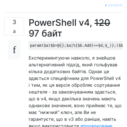
джерело
PowerShell v4,
120
3
97 байт
Експериментуючи навколо, я знайшов
альтернативний підхід, який гольфував
кілька додаткових байтів. Однак це
здається специфічним для PowerShell v4
і тим, як ця версія обробляє сортування
хештеля - за замовчуванням здається,
що в v4, якщо декілька значень мають
однакове значення, воно приймає те, що
має "нижчий" ключ, але Ви не
гарантуєте, що в v3 або раніше, навіть
якщо використовуєте
впорядковане