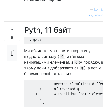
—
Денніс
джерело
Pyth, 11 байт
9
Ми обчислюємо перетин перетину
вхідного сигналу (
) з п’ятьма
Q
найбільшими елементами
(у порядку, в
Q
якому вони відображаються
), а потім
Q
беремо перші п’ять з них.
_ .-           Reverse of multiset differen
     _ Q       of reversed Q

     <         with all but last 5 elements
       S Q                   
