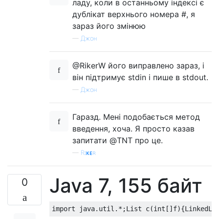
ладу, коли в останньому індексі є
дублікат верхнього номера #, я
зараз його змінюю
—
Джон
@RikerW його виправлено зараз, і
він підтримує stdin і пише в stdout.
—
Джон
Гаразд. Мені подобається метод
введення, хоча. Я просто казав
запитати @TNT про це.
—
Rɪᴋᴇʀ
Java 7, 155 байт
0