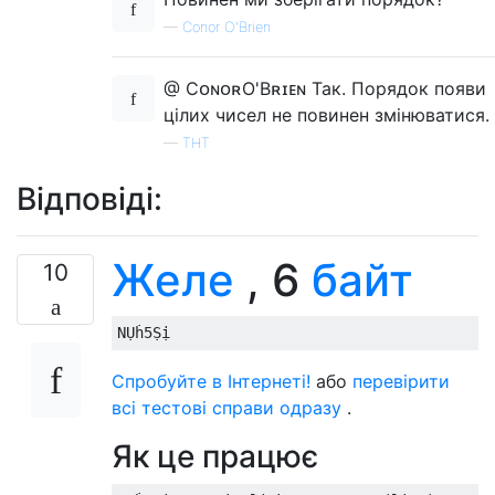
—
Conor O'Brien
@ CᴏɴᴏʀO'Bʀɪᴇɴ Так. Порядок появи
цілих чисел не повинен змінюватися.
—
ТНТ
Відповіді:
Желе
, 6
байт
10
Спробуйте в Інтернеті!
або
перевірити
всі тестові справи одразу
.
Як це працює