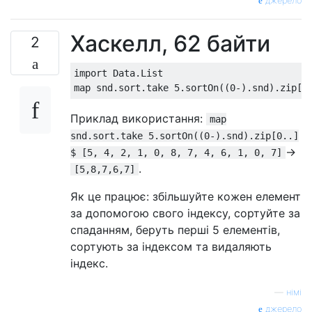
джерело
Хаскелл, 62 байти
2
import Data.List

Приклад використання:
map
snd.sort.take 5.sortOn((0-).snd).zip[0..]
->
$ [5, 4, 2, 1, 0, 8, 7, 4, 6, 1, 0, 7]
.
[5,8,7,6,7]
Як це працює: збільшуйте кожен елемент
за допомогою свого індексу, сортуйте за
спаданням, беруть перші 5 елементів,
сортують за індексом та видаляють
індекс.
—
німі
джерело