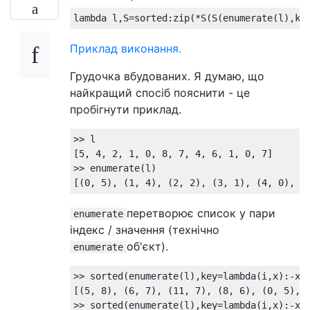
lambda
 l
,
S
=
sorted
:
zip
(*
S
(
S
(
enumerate
(
l
),
ke
Приклад виконання.
Грудочка вбудованих. Я думаю, що
найкращий спосіб пояснити - це
пробігнути приклад.
>>
[
5
,
4
,
2
,
1
,
0
,
8
,
7
,
4
,
6
,
1
,
0
,
7
]
>>
 enumerate
(
l
)
[(
0
,
5
),
(
1
,
4
),
(
2
,
2
),
(
3
,
1
),
(
4
,
0
),
(
перетворює список у пари
enumerate
індекс / значення (технічно
об'єкт).
enumerate
>>
 sorted
(
enumerate
(
l
),
key
=
lambda
(
i
,
x
):-
x
)
[(
5
,
8
),
(
6
,
7
),
(
11
,
7
),
(
8
,
6
),
(
0
,
5
),
>>
 sorted
(
enumerate
(
l
),
key
=
lambda
(
i
,
x
):-
x
)