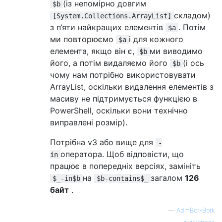
(із непомірно довгим
$b
складом)
[System.Collections.ArrayList]
з п’яти найкращих елементів
. Потім
$a
ми повторюємо
і для кожного
$a
елемента, якщо він є,
ми виводимо
$b
його, а потім видаляємо його
(і ось
$b
чому нам потрібно використовувати
ArrayList, оскільки видалення елементів з
масиву не підтримується функцією в
PowerShell, оскільки вони технічно
виправлені розмір).
Потрібна v3 або вище для
-
оператора. Щоб відповісти, що
in
працює в попередніх версіях, замініть
на
загалом
126
$_-in$b
$b-contains$_
байт
.
—
AdmBorkBork