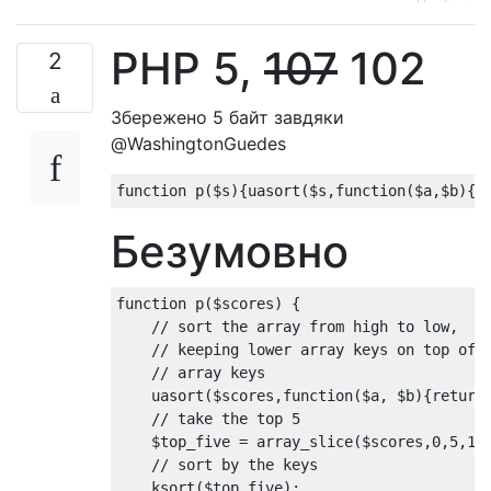
PHP 5,
107
102
2
Збережено 5 байт завдяки
@WashingtonGuedes
function
 p
(
$s
){
uasort
(
$s
,
function
(
$a
,
$b
){
r
Безумовно
function
 p
(
$scores
)
{
// sort the array from high to low,
// keeping lower array keys on top of 
// array keys
    uasort
(
$scores
,
function
(
$a
,
 $b
){
return
// take the top 5
    $top_five 
=
 array_slice
(
$scores
,
0
,
5
,
1
)
// sort by the keys
    ksort
(
$top_five
);