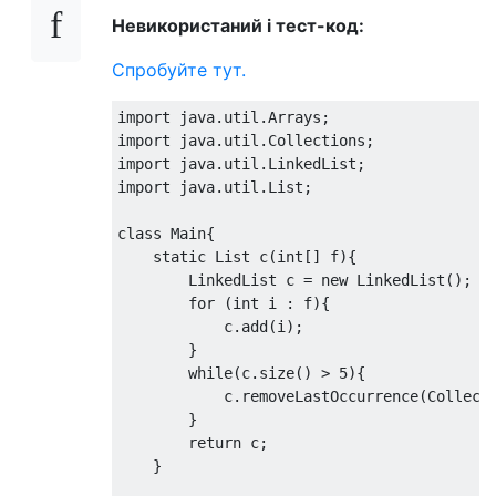
Невикористаний і тест-код:
Спробуйте тут.
import java.util.Arrays;

import java.util.Collections;

import java.util.LinkedList;

import java.util.List;

class Main{

    static List c(int[] f){

        LinkedList c = new LinkedList();

        for (int i : f){

            c.add(i);

        }

        while(c.size() > 5){

            c.removeLastOccurrence(Collecti
        }

        return c;

    }
