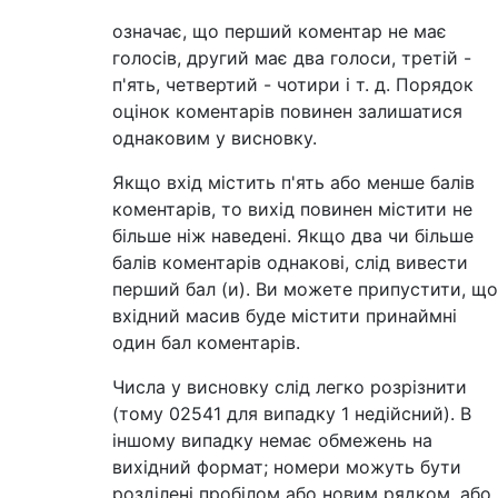
означає, що перший коментар не має
голосів, другий має два голоси, третій -
п'ять, четвертий - чотири і т. д. Порядок
оцінок коментарів повинен залишатися
однаковим у висновку.
Якщо вхід містить п'ять або менше балів
коментарів, то вихід повинен містити не
більше ніж наведені. Якщо два чи більше
балів коментарів однакові, слід вивести
перший бал (и). Ви можете припустити, що
вхідний масив буде містити принаймні
один бал коментарів.
Числа у висновку слід легко розрізнити
(тому 02541 для випадку 1 недійсний). В
іншому випадку немає обмежень на
вихідний формат; номери можуть бути
розділені пробілом або новим рядком, або