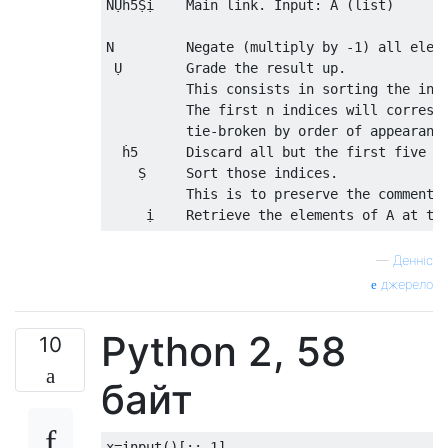
NỤḣ5Ṣị    Main link. Input: A (list)

N         Negate (multiply by -1) all eleme
 Ụ        Grade the result up.

          This consists in sorting the indi
          The first n indices will correspo
          tie-broken by order of appearance
  ḣ5      Discard all but the first five it
    Ṣ     Sort those indices.

          This is to preserve the comments'
—
Денніс
джерело
Python 2, 58
10
байт
x
=
input
()[::-
1
]