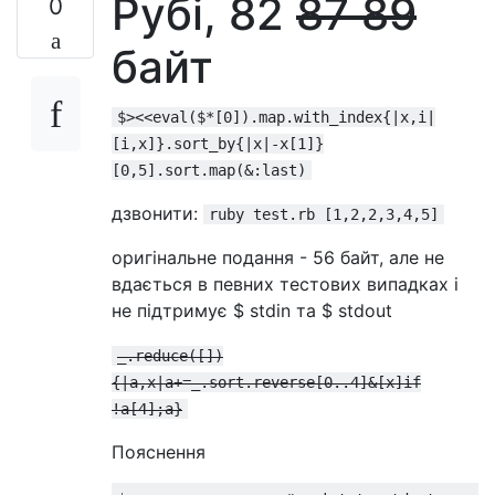
Рубі, 82
87
89
0
байт
$><<eval($*[0]).map.with_index{|x,i|
[i,x]}.sort_by{|x|-x[1]}
[0,5].sort.map(&:last)
дзвонити:
ruby test.rb [1,2,2,3,4,5]
оригінальне подання - 56 байт, але не
вдається в певних тестових випадках і
не підтримує $ stdin та $ stdout
_.reduce([])
{|a,x|a+=_.sort.reverse[0..4]&[x]if
!a[4];a}
Пояснення