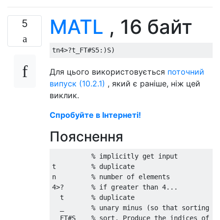
MATL
, 16 байт
5
Для цього використовується
поточний
випуск (10.2.1)
, який є раніше, ніж цей
виклик.
Спробуйте в Інтернеті!
Пояснення
          % implicitly get input

t         % duplicate

n         % number of elements

4>?       % if greater than 4...

  t       % duplicate

  _       % unary minus (so that sorting wi
  FT#S    % sort. Produce the indices of th