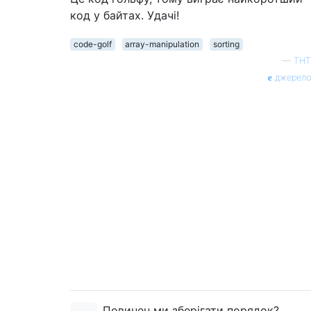
код у байтах. Удачі!
code-golf
array-manipulation
sorting
—
ТНТ
джерело
Повинен ми зберігати порядок?