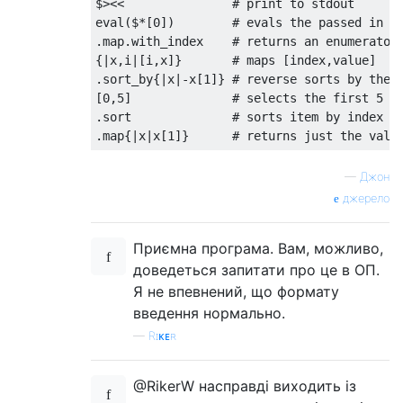
$><<               # print to stdout

eval($*[0])        # evals the passed in ar
.map.with_index    # returns an enumerator 
{|x,i|[i,x]}       # maps [index,value]

.sort_by{|x|-x[1]} # reverse sorts by the v
[0,5]              # selects the first 5 va
.sort              # sorts item by index (t
—
Джон
джерело
Приємна програма. Вам, можливо,
доведеться запитати про це в ОП.
Я не впевнений, що формату
введення нормально.
—
Rɪᴋᴇʀ
@RikerW насправді виходить із