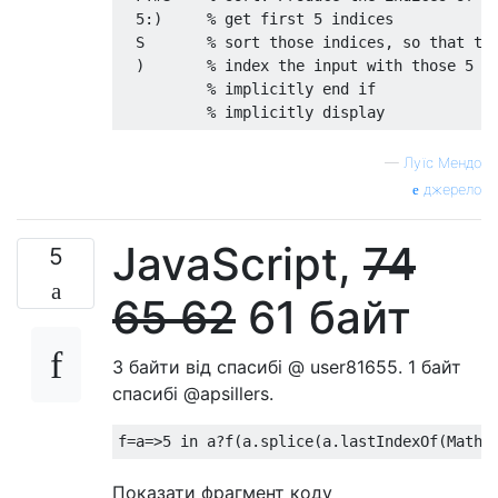
  5:)     % get first 5 indices

  S       % sort those indices, so that the
  )       % index the input with those 5 in
          % implicitly end if

—
Луїс Мендо
джерело
JavaScript,
74
5
65 62
61 байт
3 байти від спасибі @ user81655. 1 байт
спасибі @apsillers.
Показати фрагмент коду