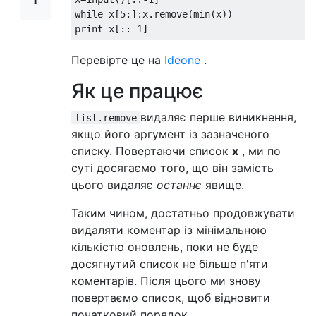
while
 x
[
5
:]:
x
.
remove
(
min
(
x
))
print
 x
[::-
1
]
Перевірте це на
Ideone
.
Як це працює
видаляє перше виникнення,
list.remove
якщо його аргумент із зазначеного
списку. Повертаючи список
x
, ми по
суті досягаємо того, що він замість
цього видаляє
останнє
явище.
Таким чином, достатньо продовжувати
видаляти коментар із мінімальною
кількістю оновлень, поки не буде
досягнутий список не більше п'яти
коментарів. Після цього ми знову
повертаємо список, щоб відновити
початковий порядок.