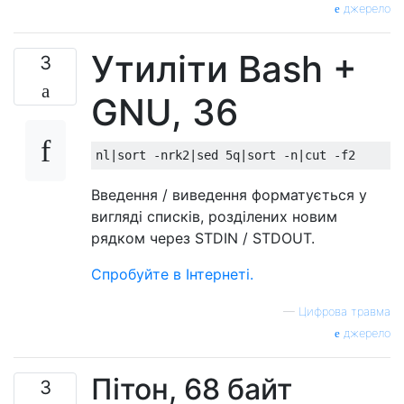
джерело
Утиліти Bash +
3
GNU, 36
Введення / виведення форматується у
вигляді списків, розділених новим
рядком через STDIN / STDOUT.
Спробуйте в Інтернеті.
—
Цифрова травма
джерело
Пітон, 68 байт
3