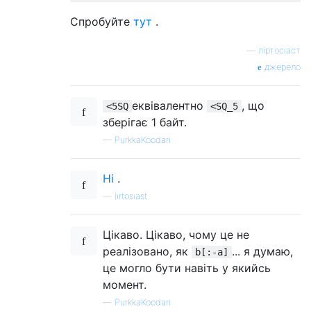
Спробуйте
тут
.
—
ліртосіаст
джерело
еквівалентно
, що
<5SQ
<SQ_5
зберігає 1 байт.
—
PurkkaKoodari
Ні
.
—
lirtosiast
Цікаво. Цікаво, чому це не
реалізовано, як
... я думаю,
b[:-a]
це могло бути навіть у якийсь
момент.
—
PurkkaKoodari