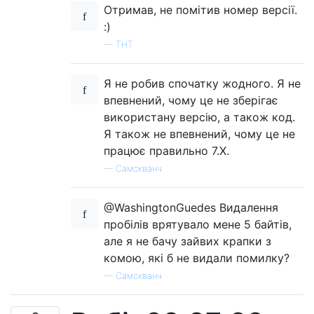
Отримав, не помітив номер версії.
:)
—
ТНТ
Я не робив спочатку жодного. Я не
впевнений, чому це не зберігає
використану версію, а також код.
Я також не впевнений, чому це не
працює правильно 7.X.
—
Самскванч
@WashingtonGuedes Видалення
пробілів врятувало мене 5 байтів,
але я не бачу зайвих крапки з
комою, які б не видали помилку?
—
Самскванч