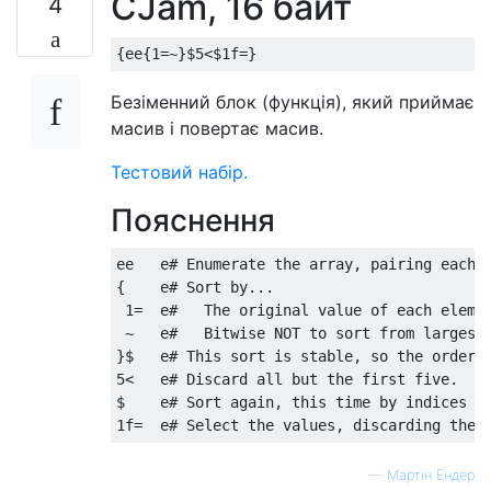
CJam, 16 байт
4
Безіменний блок (функція), який приймає
масив і повертає масив.
Тестовий набір.
Пояснення
ee   e# Enumerate the array, pairing each n
{    e# Sort by...

 1=  e#   The original value of each elemen
 ~   e#   Bitwise NOT to sort from largest 
}$   e# This sort is stable, so the order t
5<   e# Discard all but the first five.

$    e# Sort again, this time by indices to
—
Мартін Ендер