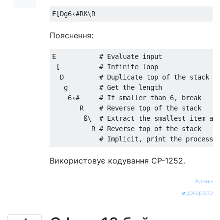
Пояснення:
E           # Evaluate input

 [          # Infinite loop

  D         # Duplicate top of the stack

   g        # Get the length

    6‹#     # If smaller than 6, break

       R    # Reverse top of the stack

        ß\  # Extract the smallest item and
          R # Reverse top of the stack

Використовує кодування CP-1252.
—
Аднан
джерело