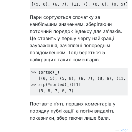
[(
5
,
8
),
(
6
,
7
),
(
11
,
7
),
(
8
,
6
),
(
0
,
5
)]
Пари сортуються спочатку за
найбільшим значенням, зберігаючи
поточний порядок індексу для зв'язків.
Це ставить у першу чергу найкращі
зауваження, зачеплені попереднім
повідомленням. Тоді береться 5
найкращих таких коментарів.
>>
 sorted
(
_
)
[(
0
,
5
),
(
5
,
8
),
(
6
,
7
),
(
8
,
6
),
(
11
,
7
>>
 zip
(*
sorted
(
_
))[
1
]
(
5
,
8
,
7
,
6
,
7
)
Поставте п’ять перших коментарів у
порядку публікації, а потім видаліть
показники, зберігаючи лише бали.
—
xnor