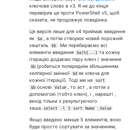
ключове слово в v3. Я не до кінця
перевірив це проти PowerShell v5, щоб
сказати, чи продовжує поведінка.
Ця версія лише для v4 приймає введення
як
, а потім створює новий порожній
$a
хештель
. Ми перебираємо всі
$b
елементи введення
та кожну
$a|%{...}
ітерацію додаємо пару ключ / значення
(робиться попереднім збільшенням
$b
хелперної змінної
як ключа для
$d
кожної ітерації). Тоді ми на
sort
основі
, то аст , а потім з
$b
Value
допомогою (тобто ключ), і , нарешті ,
вихід тільки з результуючого
хеша.
select
-l
5
sort
Name
.Value
Якщо введено менше 5 елементів, воно
буде просто сортувати за значенням,