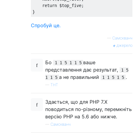
return
 $top_five
;
}
Спробуй це.
—
Самскванч
джерело
Бо
ваше
1 1 5 1 1 5
представлення дає результат,
1 5
а не правильний
.
1 1 5
1 1 5 1 5
—
ТНТ
Здається, що для PHP 7.X
поводиться по-різному, перемкніть
версію PHP на 5.6 або нижче.
—
Самскванч