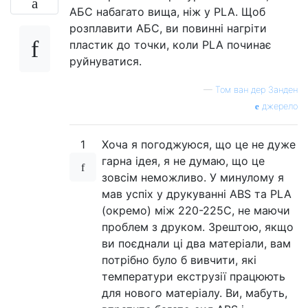
АБС набагато вища, ніж у PLA. Щоб
розплавити АБС, ви повинні нагріти
пластик до точки, коли PLA починає
руйнуватися.
—
Том ван дер Занден
джерело
1
Хоча я погоджуюся, що це не дуже
гарна ідея, я не думаю, що це
зовсім неможливо. У минулому я
мав успіх у друкуванні ABS та PLA
(окремо) між 220-225C, не маючи
проблем з друком. Зрештою, якщо
ви поєднали ці два матеріали, вам
потрібно було б вивчити, які
температури екструзії працюють
для нового матеріалу. Ви, мабуть,