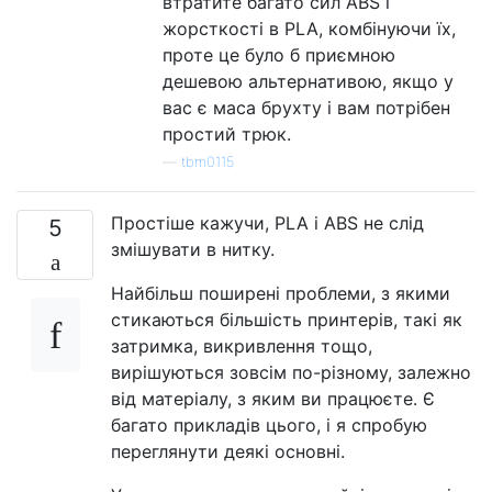
втратите багато сил ABS і
жорсткості в PLA, комбінуючи їх,
проте це було б приємною
дешевою альтернативою, якщо у
вас є маса брухту і вам потрібен
простий трюк.
—
tbm0115
Простіше кажучи, PLA і ABS не слід
5
змішувати в нитку.
Найбільш поширені проблеми, з якими
стикаються більшість принтерів, такі як
затримка, викривлення тощо,
вирішуються зовсім по-різному, залежно
від матеріалу, з яким ви працюєте. Є
багато прикладів цього, і я спробую
переглянути деякі основні.