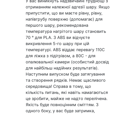
У вас виникнуть надзвичайні труднощі з
отриманням належної адгезії шару. Якщо
припустити, що ви маєте рівну, рівну,
напівгрубу поверхню (допомагає) для
першого шару, рекомендована
температура нагрітого шару становить
70 ° для PLA. З ABS ви відчуєте
викривлення 5-го шару при цій
температурі. ABS віддає перевагу 110С
для ліжка з підігрівом, а 80C - для
опалювальної камери (особистий досвід
для найбільш надійних результатів).
Наступним випуском буде затягування
та створення рядків. Немає щасливого
середовища! Справа в тому, що
кількість питань, які навіть намагаються
це зробити, майже не надто перелічена.
Якість буде повноцінним сміттям. З
одного боку, у вас буде затримка,