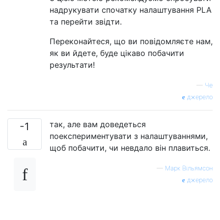
надрукувати спочатку налаштування PLA
та перейти звідти.
Переконайтеся, що ви повідомляєте нам,
як ви йдете, буде цікаво побачити
результати!
—
Че
джерело
так, але вам доведеться
-1
поекспериментувати з налаштуваннями,
щоб побачити, чи невдало він плавиться.
—
Марк Вільямсон
джерело