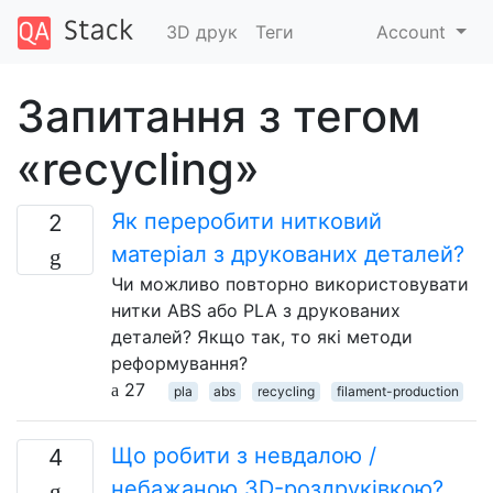
3D друк
Теги
Account
Запитання з тегом
«recycling»
Як переробити нитковий
2
матеріал з друкованих деталей?
Чи можливо повторно використовувати
нитки ABS або PLA з друкованих
деталей? Якщо так, то які методи
реформування?
27
pla
abs
recycling
filament-production
Що робити з невдалою /
4
небажаною 3D-роздруківкою?