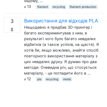
іншому, …
13
filament
recycling
filament-production
Використання для відходів PLA
3
Нещодавно я придбав 3D-принтер і
багато експериментував з ним, в
результаті чого було багато невдалих
відбитків (а також успіхів, на щастя). Я
хотів би, якщо можливо, знайти спосіб
повторного використання матеріалу з
цих невдалих друку. Я думаю про два
методи: Очевидна річ, що стосується
матеріалу, - це погладити його в …
12
pla
recycling
molds