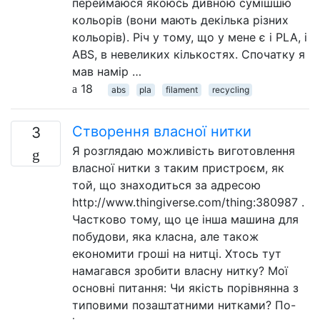
переймаюся якоюсь дивною сумішшю
кольорів (вони мають декілька різних
кольорів). Річ у тому, що у мене є і PLA, і
ABS, в невеликих кількостях. Спочатку я
мав намір …
18
abs
pla
filament
recycling
Створення власної нитки
3
Я розглядаю можливість виготовлення
власної нитки з таким пристроєм, як
той, що знаходиться за адресою
http://www.thingiverse.com/thing:380987 .
Частково тому, що це інша машина для
побудови, яка класна, але також
економити гроші на нитці. Хтось тут
намагався зробити власну нитку? Мої
основні питання: Чи якість порівнянна з
типовими позаштатними нитками? По-