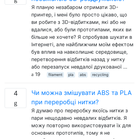
Я планую незабаром отримати 3D-
принтер, і мені було просто цікаво, що
ви робите з 3D-відбитками, які або не
вдалися, або були прототипами, яких ви
більше не хочете? Я спробував шукати в
Інтернеті, але найближчим моїм ефектом
був вплив на навколишнє середовище,
перетворення відбитків назад у нитку
або перезапуск невдалої друкованої …
19
filament
pla
abs
recycling
Чи можна змішувати ABS та PLA
4
при переробці нитки?
Я думаю про переробку якоїсь нитки з
пари нещодавно невдалих відбитків. Я
можу повторно використовувати їх для
основних прототипів, тому я не