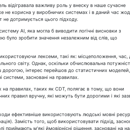
ль відігравала важливу роль у внеску в наше сучасне
же не корисна у виробничих системах і в даний час жо
 не дотримується цього підходу.
истему AI, яка могла б виводити логічні висновки з
ою було зробити значення незалежним від слів, що
користовуючи лексеми, такі як: місцеположення, час, д
ального світу. Однак, оскільки обчислювальна потужніс
 дорогою, інтерес перейшов до статистичних моделей,
 системи, засновані на правилах.
 на правилах, таких як CDT, полягає в тому, що вони
чних правил вручну, які можуть бути дорогими і які за
ідходи ефективніше використовують людські мовні ресу
ація). Замість того, щоб використовувати підхід, засн
лі приймають м'які ймовірнісні рішення, засновані на на