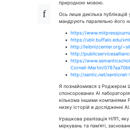
природною мовою.
Ось лише декілька публікацій
мандрують паралельно його на
https://www.mitpressjourna
https://ubir.buffalo.edu/
http://leibnizcenter.org/~
http://publicservicesallia
https://www.semanticschol
Corneli-Martin/0787aa70
http://sentic.net/senticnet
Я познайомився з Роджером Шен
спонсорованих AI лабораторія
кількома іншими компаніями Fo
низку історій в дослідженні AI
Іграшкова реалізація НЛП, яку 
міркувань та пам’яті, заснов