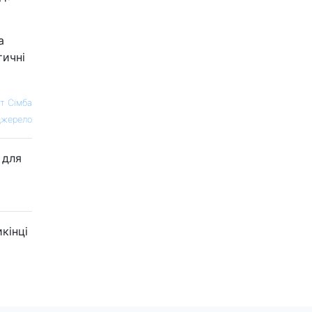
а
тичні
т Сімба
жерело
 для
кінці