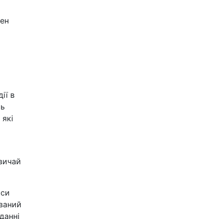
ден
ії в
ть
 які
звичай
рси
ований
данні