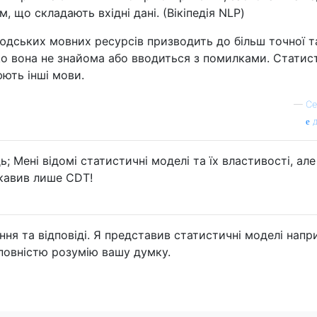
, що складають вхідні дані. (Вікіпедія NLP)
дських мовних ресурсів призводить до більш точної т
що вона не знайома або вводиться з помилками. Статис
ють інші мови.
—
Се
д
; Мені відомі статистичні моделі та їх властивості, але
ікавив лише CDT!
ня та відповіді. Я представив статистичні моделі напри
 повністю розумію вашу думку.