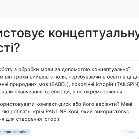
истовує концептуальн
ті?
оботу з обробки мови за допомогою концептуальної
м він трохи вийшов з поля, перебуваючи в освіті в ці дні
нні природних мов (BABEL), поколінні історій (TAILSPIN
ючали планування та епізоди, а не окремі речення.
ористовувати компакт-диск або його варіанти? Мені
и, які роблять, крім PAULINE Хові, який використовує
я для створення історії.
-representation
—
Олівер