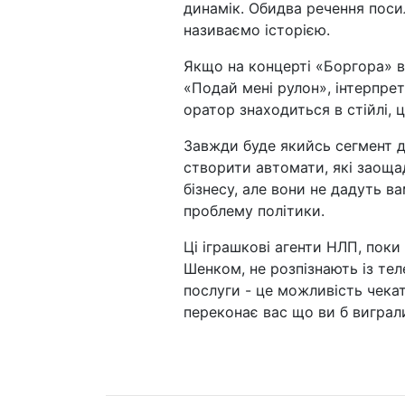
динамік. Обидва речення поси
називаємо історією.
Якщо на концерті «Боргора» в 
«Подай мені рулон», інтерпре
оратор знаходиться в стійлі, 
Завжди буде якийсь сегмент до
створити автомати, які заоща
бізнесу, але вони не дадуть ва
проблему політики.
Ці іграшкові агенти НЛП, пок
Шенком, не розпізнають із те
послуги - це можливість чекат
переконає вас що ви б виграл