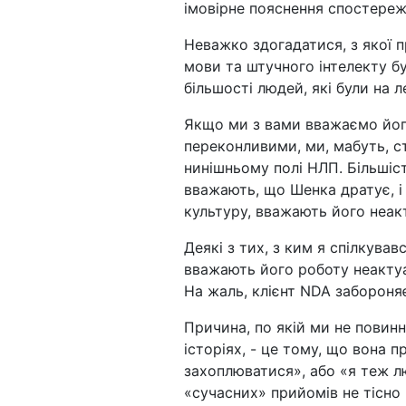
імовірне пояснення спостереж
Неважко здогадатися, з якої п
мови та штучного інтелекту б
більшості людей, які були на л
Якщо ми з вами вважаємо його
переконливими, ми, мабуть, ст
нинішньому полі НЛП. Більшіст
вважають, що Шенка дратує, і
культуру, вважають його неак
Деякі з тих, з ким я спілкував
вважають його роботу неактуал
На жаль, клієнт NDA забороняє
Причина, по якій ми не повинні
історіях, - це тому, що вона 
захоплюватися», або «я теж л
«сучасних» прийомів не тісно 