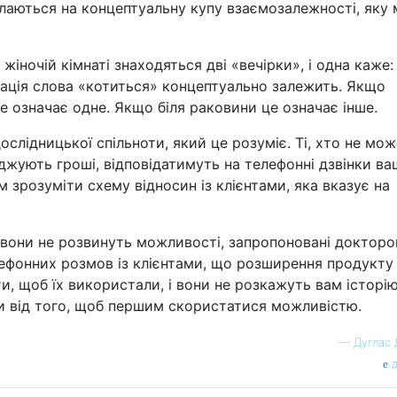
лаються на концептуальну купу взаємозалежності, яку 
жіночій кімнаті знаходяться дві «вечірки», і одна каже:
тація слова «котиться» концептуально залежить. Якщо
це означає одне. Якщо біля раковини це означає інше.
слідницької спільноти, який це розуміє. Ті, хто не мож
джують гроші, відповідатимуть на телефонні дзвінки ва
м зрозуміти схему відносин із клієнтами, яка вказує на
и вони не розвинуть можливості, запропоновані доктор
лефонних розмов із клієнтами, що розширення продукту
и, щоб їх використали, і вони не розкажуть вам історію
и від того, щоб першим скористатися можливістю.
—
Дуглас 
д