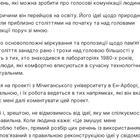
ень, які можна зробити про голосові комунікації людин
ричини він перейшов на освіту. Його ідеї щодо природн
ули приблизно століттями на початку та над головами
екції поруч зі мною.
 основоположні міркування та пропозиції щодо пам’ят
оліття занадто рано і трохи над головою більшості у
ь з тих, хто знаходився в лабораторіях 1980-х років,
 люди, які комфортно вписуються в сучасну технологіч
туальним.
ся на проекті з Мічиганського університету в Ен-Арборі,
ьною, і їх робота ведеться в тих напрямках, які він вк
 мені далі коментувати цей проект.
 і, зрештою, не відмовимось від ідеї, яку ми спілкуємос
правильна. Коли людина каже: «Це змушує мене
юблю тебе», прямий розбір цих речень із використання
пов'язаний з правильною реконструкцією ідеї у свідомо