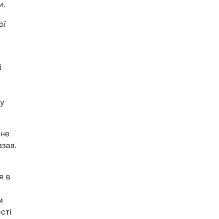
и.
ої
і
ну
 не
азав.
я в
м
сті