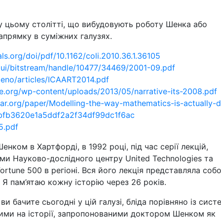
 у цьому столітті, що вибудовують роботу Шенка або
прямку в суміжних галузях.
ls.org/doi/pdf/10.1162/coli.2010.36.1.36105
xmlui/bitstream/handle/10477/34469/2001-09.pdf
sileno/articles/ICAART2014.pdf
nce.org/wp-content/uploads/2013/05/narrative-its-2008.pdf
ar.org/paper/Modelling-the-way-mathematics-is-actually-
bbfb3620e1a5ddf2a2f34df99dc1f6ac
-5.pdf
ком в Хартфорді, в 1992 році, під час серії лекцій,
ми Науково-дослідного центру United Technologies та
rtune 500 в регіоні. Вся його лекція представляла соб
. Я пам’ятаю кожну історію через 26 років.
ви бачите сьогодні у цій галузі, бліда порівняно із сис
аними на історії, запропонованими доктором Шенком як