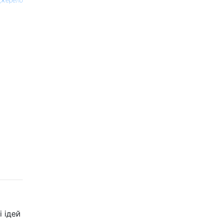
жерело
 ідей