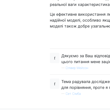
реальної ваги характеристикам
Це ефективне використання лю
надійної моделі, особливо як
моделі також добре узагальню
Дякуємо за Ваш відповідь
цього питання мене зац
—
Олівер Мейсон
Тема радувала досліджен
для порівняння, проте я
—
Сет Сімба