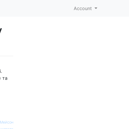
Account
у
.
) та
 Мейсон