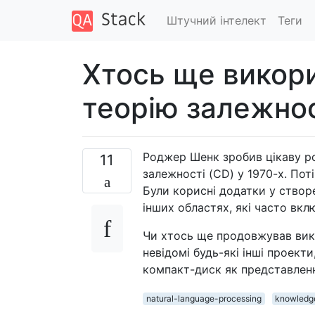
Штучний інтелект
Теги
Хтось ще викор
теорію залежнос
Роджер Шенк зробив цікаву р
11
залежності (CD) у 1970-х. Поті
Були корисні додатки у створе
інших областях, які часто вкл
Чи хтось ще продовжував вик
невідомі будь-які інші проект
компакт-диск як представленн
natural-language-processing
knowledge