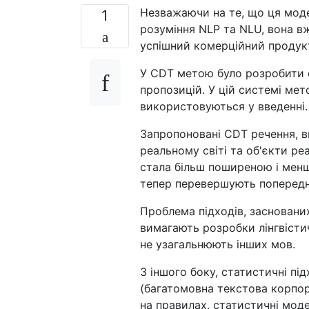
Незважаючи на те, що ця моде
1
розуміння NLP та NLU, вона в
успішний комерційний продукт
У CDT метою було розробити с
пропозицій. У цій системі мет
використовуються у введенні.
Запропоновані CDT речення, ви
реальному світі та об'єкти ре
стала більш поширеною і менш
тепер перевершують попередні
Проблема підходів, заснованих
вимагають розробки лінгвісти
не узагальнюють інших мов.
З іншого боку, статистичні п
(багатомовна текстова корпор
на правилах, статистичні моде