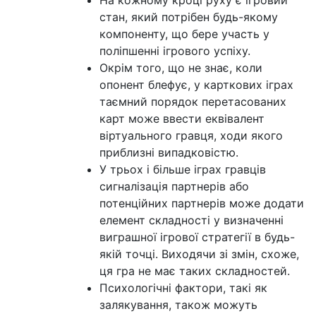
На кожному кроці руху є ігровий
стан, який потрібен будь-якому
компоненту, що бере участь у
поліпшенні ігрового успіху.
Окрім того, що не знає, коли
опонент блефує, у карткових іграх
таємний порядок перетасованих
карт може ввести еквівалент
віртуального гравця, ходи якого
приблизні випадковістю.
У трьох і більше іграх гравців
сигналізація партнерів або
потенційних партнерів може додати
елемент складності у визначенні
виграшної ігрової стратегії в будь-
якій точці. Виходячи зі змін, схоже,
ця гра не має таких складностей.
Психологічні фактори, такі як
залякування, також можуть