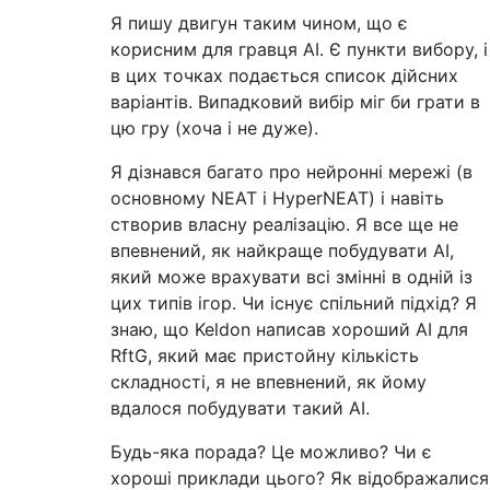
Я пишу двигун таким чином, що є
корисним для гравця AI. Є пункти вибору, і
в цих точках подається список дійсних
варіантів. Випадковий вибір міг би грати в
цю гру (хоча і не дуже).
Я дізнався багато про нейронні мережі (в
основному NEAT і HyperNEAT) і навіть
створив власну реалізацію. Я все ще не
впевнений, як найкраще побудувати AI,
який може врахувати всі змінні в одній із
цих типів ігор. Чи існує спільний підхід? Я
знаю, що Keldon написав хороший AI для
RftG, який має пристойну кількість
складності, я не впевнений, як йому
вдалося побудувати такий AI.
Будь-яка порада? Це можливо? Чи є
хороші приклади цього? Як відображалися