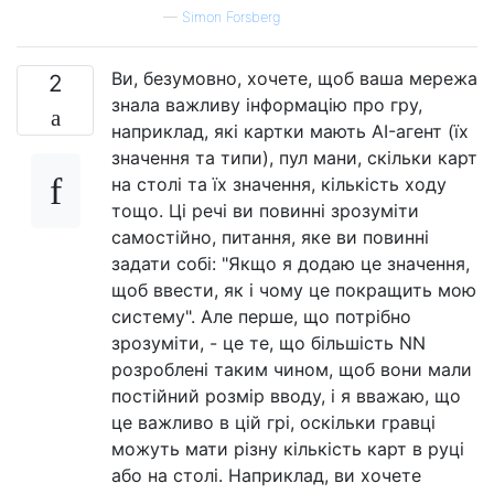
—
Simon Forsberg
Ви, безумовно, хочете, щоб ваша мережа
2
знала важливу інформацію про гру,
наприклад, які картки мають AI-агент (їх
значення та типи), пул мани, скільки карт
на столі та їх значення, кількість ходу
тощо. Ці речі ви повинні зрозуміти
самостійно, питання, яке ви повинні
задати собі: "Якщо я додаю це значення,
щоб ввести, як і чому це покращить мою
систему". Але перше, що потрібно
зрозуміти, - це те, що більшість NN
розроблені таким чином, щоб вони мали
постійний розмір вводу, і я вважаю, що
це важливо в цій грі, оскільки гравці
можуть мати різну кількість карт в руці
або на столі. Наприклад, ви хочете