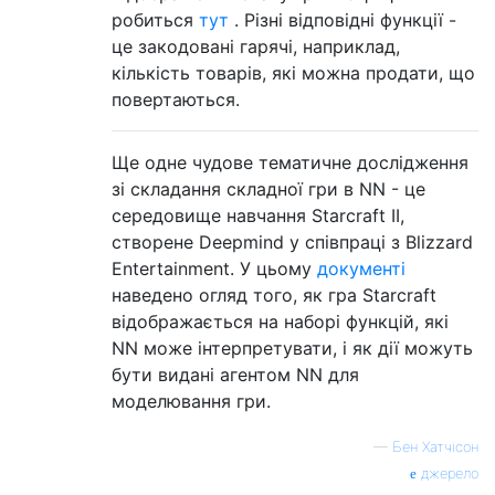
робиться
тут
. Різні відповідні функції -
це закодовані гарячі, наприклад,
кількість товарів, які можна продати, що
повертаються.
Ще одне чудове тематичне дослідження
зі складання складної гри в NN - це
середовище навчання Starcraft II,
створене Deepmind у співпраці з Blizzard
Entertainment. У цьому
документі
наведено огляд того, як гра Starcraft
відображається на наборі функцій, які
NN може інтерпретувати, і як дії можуть
бути видані агентом NN для
моделювання гри.
—
Бен Хатчісон
джерело