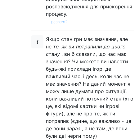
розповсюдження для прискорення
процесу.
—
pcaston2
Якщо стан гри має значення, але
не
те, як ви потрапили до цього
стану
, ви б сказали, що час має
значення? Чи можете ви навести
будь-які приклади ігор, де
важливий час, і десь, коли час не
має значення? На даний момент я
можу лише думати про ситуації,
коли важливий поточний стан (хто
це, які відомі картки чи ігрові
фігури), але не про те, як ти
потрапив (єдине, що важливо - це
де вони
зараз
, а не там, де вони
були дві черги тому)