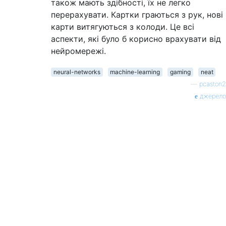
також мають здібності, їх не легко
перерахувати. Картки граються з рук, нові
карти витягуються з колоди. Це всі
аспекти, які було б корисно врахувати від
нейромережі.
neural-networks
machine-learning
gaming
neat
—
pcaston2
джерело