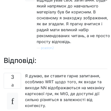
відредагував своє запитання. Будь-
який напрямок до навчального
матеріалу був би корисним. В
основному я знаходжу зображення,
як ви згадали. Я прагну вчитися і
радий мати великий набір
рекомендованих читань, а не просто
просту відповідь.
—
pcaston2
Відповіді:
Я думаю, ви ставите гарне запитання,
3
особливо WRT щодо того, як входи та
виходи NN відображаються на механіку
карткової гри, як MtG, де доступні дії
сильно різняться в залежності від
контексту.