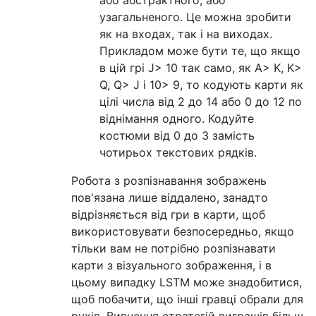
або абстрактного, або
узагальненого. Це можна зробити
як на входах, так і на виходах.
Прикладом може бути те, що якщо
в цій грі J> 10 так само, як A> K, K>
Q, Q> J і 10> 9, то кодують карти як
цілі числа від 2 до 14 або 0 до 12 по
віднімання одного. Кодуйте
костюми від 0 до 3 замість
чотирьох текстових рядків.
Робота з розпізнавання зображень
пов'язана лише віддалено, занадто
відрізняється від гри в карти, щоб
використовувати безпосередньо, якщо
тільки вам не потрібно розпізнавати
карти з візуального зображення, і в
цьому випадку LSTM може знадобитися,
щоб побачити, що інші гравці обрали для