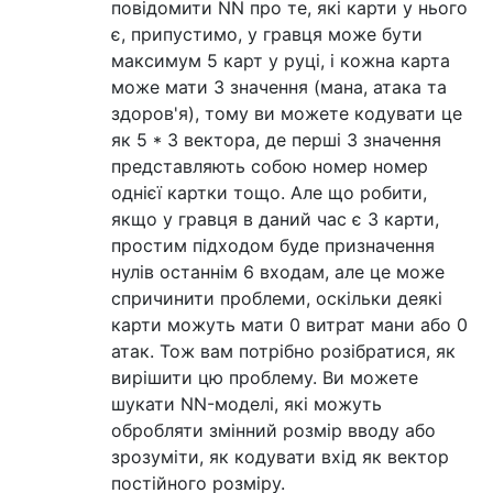
повідомити NN про те, які карти у нього
є, припустимо, у гравця може бути
максимум 5 карт у руці, і кожна карта
може мати 3 значення (мана, атака та
здоров'я), тому ви можете кодувати це
як 5 * 3 вектора, де перші 3 значення
представляють собою номер номер
однієї картки тощо. Але що робити,
якщо у гравця в даний час є 3 карти,
простим підходом буде призначення
нулів останнім 6 входам, але це може
спричинити проблеми, оскільки деякі
карти можуть мати 0 витрат мани або 0
атак. Тож вам потрібно розібратися, як
вирішити цю проблему. Ви можете
шукати NN-моделі, які можуть
обробляти змінний розмір вводу або
зрозуміти, як кодувати вхід як вектор
постійного розміру.