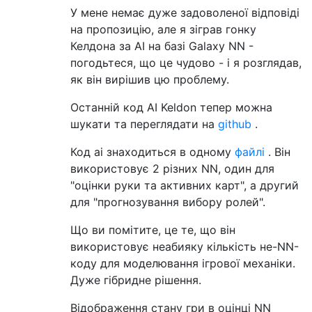
У мене немає дуже задоволеної відповіді
на пропозицію, але я зіграв гонку
Келдона за AI на базі Galaxy NN -
погодьтеся, що це чудово - і я розглядав,
як він вирішив цю проблему.
Останній код AI Keldon тепер можна
шукати та переглядати на
github
.
Код ai знаходиться в одному
файлі
. Він
використовує 2 різних NN, один для
"оцінки руки та активних карт", а другий
для "прогнозування вибору ролей".
Що ви помітите, це те, що він
використовує неабияку кількість не-NN-
коду для моделювання ігрової механіки.
Дуже гібридне рішення.
Відображення стану гри в оцінці NN