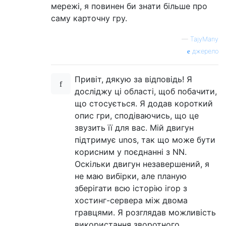
мережі, я повинен би знати більше про
саму карточну гру.
—
TajyMany
джерело
Привіт, дякую за відповідь! Я
досліджу ці області, щоб побачити,
що стосується. Я додав короткий
опис гри, сподіваючись, що це
звузить її для вас. Мій двигун
підтримує unos, так що може бути
корисним у поєднанні з NN.
Оскільки двигун незавершений, я
не маю вибірки, але планую
зберігати всю історію ігор з
хостинг-сервера між двома
гравцями. Я розглядав можливість
використання зворотного