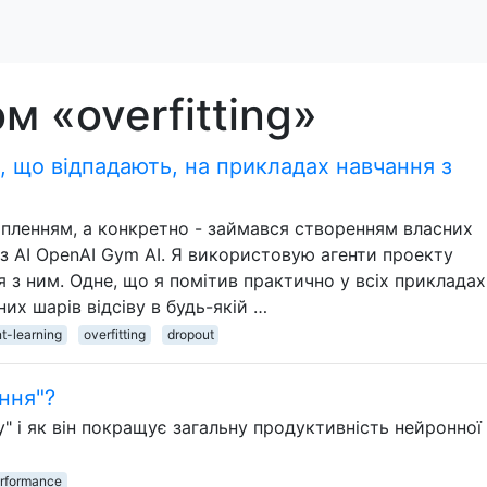
м «overfitting»
, що відпадають, на прикладах навчання з
ріпленням, а конкретно - займався створенням власних
 AI OpenAI Gym AI. Я використовую агенти проекту
я з ним. Одне, що я помітив практично у всіх прикладах 
них шарів відсіву в будь-якій …
t-learning
overfitting
dropout
ння"?
ву" і як він покращує загальну продуктивність нейронної
rformance