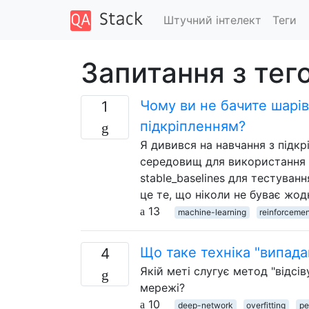
Штучний інтелект
Теги
Запитання з тего
Чому ви не бачите шарів
1
підкріпленням?
Я дивився на навчання з підк
середовищ для використання з
stable_baselines для тестуванн
це те, що ніколи не буває жод
13
machine-learning
reinforcemen
Що таке техніка "випада
4
Якій меті слугує метод "відсі
мережі?
10
deep-network
overfitting
pe