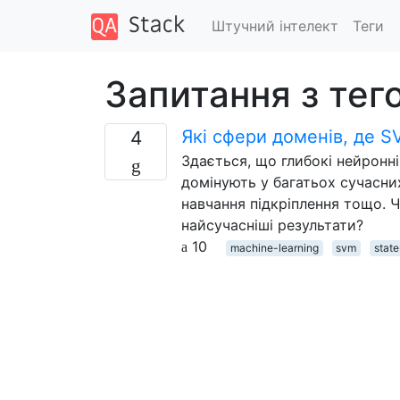
Штучний інтелект
Теги
Запитання з тег
Які сфери доменів, де 
4
Здається, що глибокі нейронн
домінують у багатьох сучасних
навчання підкріплення тощо. Ч
найсучасніші результати?
10
machine-learning
svm
state