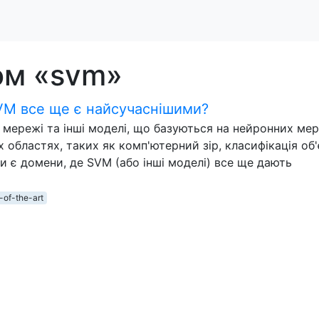
ом «svm»
SVM все ще є найсучаснішими?
і мережі та інші моделі, що базуються на нейронних ме
 областях, таких як комп'ютерний зір, класифікація об'
и є домени, де SVM (або інші моделі) все ще дають
-of-the-art