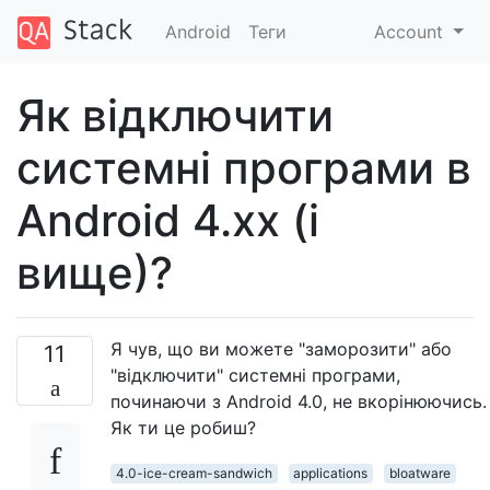
Android
Теги
Account
Як відключити
системні програми в
Android 4.xx (і
вище)?
Я чув, що ви можете "заморозити" або
11
"відключити" системні програми,
починаючи з Android 4.0, не вкорінюючись.
Як ти це робиш?
4.0-ice-cream-sandwich
applications
bloatware