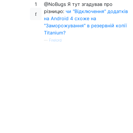
1
@NoBugs Я тут згадував про
різницю:
чи "Відключення" додатків
на Android 4 схоже на
"Заморожування" в резервній копії
Titanium?
—
Firelord