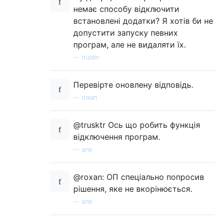
немає способу відключити
встановлені додатки? Я хотів би не
допустити запуску певних
програм, але не видаляти їх.
—
trusktr
Перевірте оновлену відповідь.
—
roxan
@trusktr Ось що робить функція
відключення програм.
—
але
@roxan: ОП спеціально попросив
рішення, яке не вкорінюється.
—
але