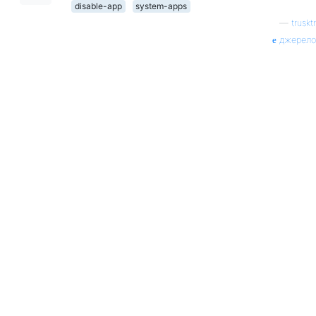
disable-app
system-apps
—
trusktr
джерело