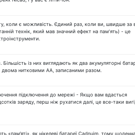
ту, коли є можливість. Єдиний раз, коли ви, швидше за 
анній технік, який мав значний ефект на пам'ять) - це
ктроінструменти.
ри. Більшість із них виглядають як два акумуляторні бата
 є двома нитковими АА, записаними разом.
лючення підключення до мережі - Якщо вам вдасться
сотків заряду, перш ніж рухатися далі, це все-таки вигі
ють «пам’яті», як нікелеві батареї Cadnuim, тому щоденн