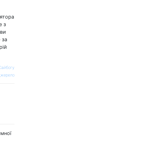
лятора
е з
 ви
 за
рій
Сайбогу
жерело
омної