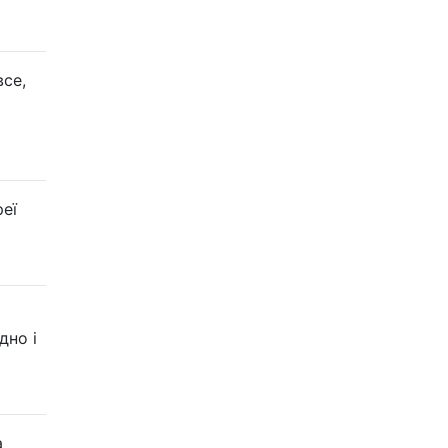
все,
реї
дно і
а