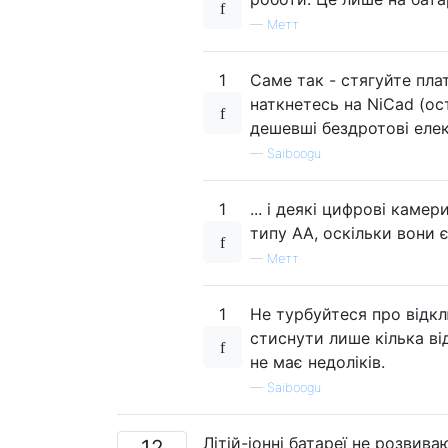
—
Метт
1
Саме так - стягуйте пла
наткнетесь на NiCad (ост
дешевші бездротові еле
—
Saiboogu
1
... і деякі цифрові каме
типу АА, оскільки вони
—
Метт
1
Не турбуйтеся про відк
стиснути лише кілька від
не має недоліків.
—
Saiboogu
Літій-іонні батареї не розвива
12