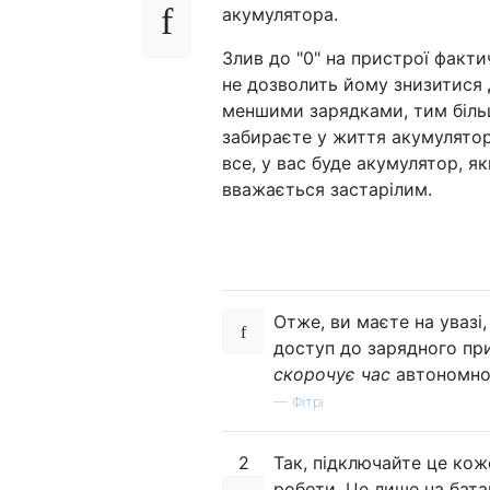
акумулятора.
Злив до "0" на пристрої факт
не дозволить йому знизитися 
меншими зарядками, тим більш
забираєте у життя акумулятор
все, у вас буде акумулятор, я
вважається застарілим.
Отже, ви маєте на увазі
доступ до зарядного пр
скорочує час
автономної
—
Фітрі
2
Так, підключайте це кож
роботи. Це лише на батаре