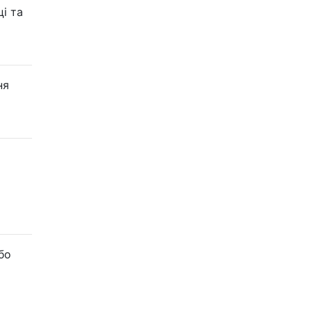
і та
ня
бо