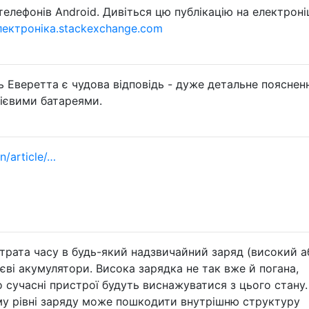
телефонів Android. Дивіться цю публікацію на електроніц
лектроніка.stackexchange.com
ь Еверетта є чудова відповідь - дуже детальне пояснен
тієвими батареями.
n/article/…
трата часу в будь-який надзвичайний заряд (високий а
єві акумулятори. Висока зарядка не так вже й погана,
 сучасні пристрої будуть виснажуватися з цього стану.
му рівні заряду може пошкодити внутрішню структуру