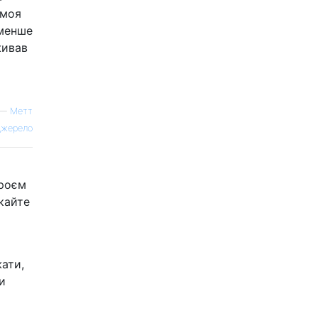
 моя
 менше
живав
—
Метт
жерело
троєм
кайте
жати,
и