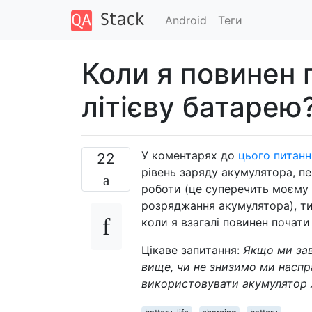
Android
Теги
Коли я повинен
літієву батарею
У коментарях до
цього питанн
22
рівень заряду акумулятора, п
роботи (це суперечить моєму
розряджання акумулятора), ти
коли я взагалі повинен почат
Цікаве запитання:
Якщо ми за
вище, чи не знизимо ми наспр
використовувати акумулятор 