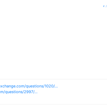
д
exchange.com/questions/1020/…
om/questions/2997/…