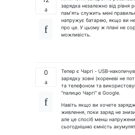
зарядка незалежно від рівня 
пам'ять служить мені правиль
напружує батарею, якщо ви не
про це. У цьому ж плані не со
можливість.
Тепер є Чаргі - USB-накопичу
0
зарядку зовні (кореневі не п
та телефоном та використовуй
"палицю Чаргі" в Google.
Навіть якщо ви хочете заряджа
живлення, поки заряд не знизи
але це спосіб менш напружени
сьогоднішню ємність акумулят