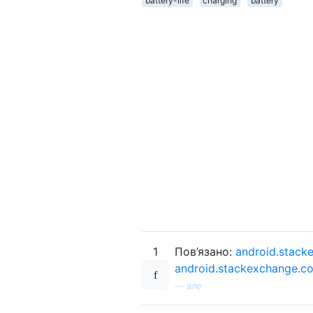
battery-life
charging
battery
1
Пов’язано:
android.stack
android.stackexchange.c
—
але