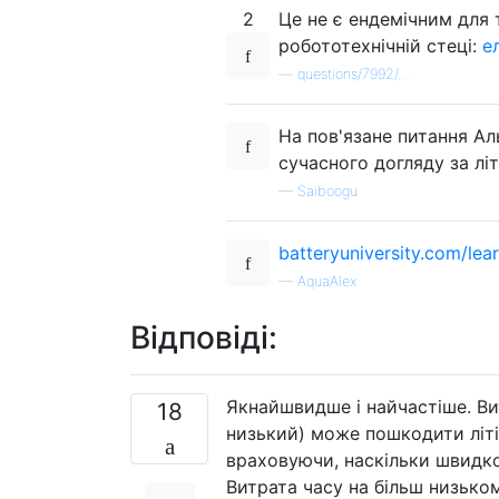
2
Це не є ендемічним для 
робототехнічній стеці:
е
—
questions/7992/…
На пов'язане питання Ал
сучасного догляду за лі
—
Saiboogu
batteryuniversity.com/lear
—
AquaAlex
Відповіді:
Якнайшвидше і найчастіше. Ви
18
низький) може пошкодити літі
враховуючи, наскільки швидко
Витрата часу на більш низько