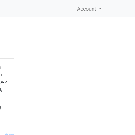
Account
й
ї
ючи
,
і