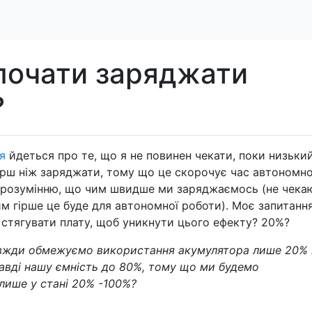
 почати заряджати
?
я
йдеться про те, що я не повинен чекати, поки низьки
ерш ніж заряджати, тому що це скорочує час автономно
 розумінню, що чим швидше ми заряджаємось (не чека
м гірше це буде для автономної роботи). Моє запитання
и стягувати плату, щоб уникнути цього ефекту? 20%?
вжди обмежуємо використання акумулятора лише 20% 
авді нашу ємність до 80%, тому що ми будемо
лише у стані 20% -100%?