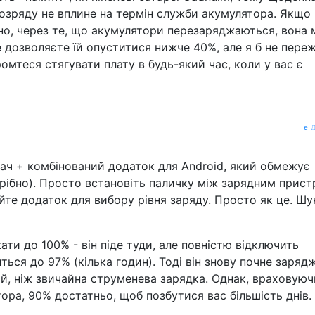
розряду не вплине на термін служби акумулятора. Якщо
но, через те, що акумулятори перезаряджаються, вона
 дозволяєте їй опуститися нижче 40%, але я б не пере
ромтеся стягувати плату в будь-який час, коли у вас є
д
вач + комбінований додаток для Android, який обмежує
отрібно). Просто встановіть паличку між зарядним прис
те додаток для вибору рівня заряду. Просто як це. Шу
ти до 100% - він піде туди, але повністю відключить
ться до 97% (кілька годин). Тоді він знову почне заряд
й, ніж звичайна струменева зарядка. Однак, враховуюч
ора, 90% достатньо, щоб позбутися вас більшість днів.