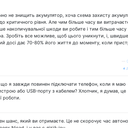
ично не знищить акумулятор, хоча схема захисту акуму
до критичного рівня. Але чим більше часу ви витрачаєт
е накопичувальної шкоди ви робите і тим більше часу
а. Зробіть все можливе, щоб цього уникнути, і, швидше
кий досі дає 70-80% його життя до моменту, коли прист
—
д
, що я завжди повинен підключати телефон, коли я маю
истрою або USB-порту з кабелем? Хлопчик, я думав, це
 роботи.
ен шанс, який ви отримаєте. Це не скорочує час автон
ях Nicad, і у вас є літій-іон.