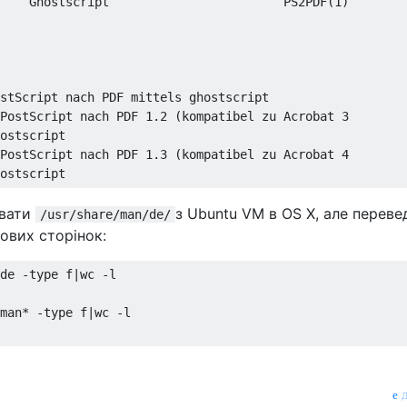
Ghostscript
                        PS2PDF
(
1
)
stScript
 nach PDF mittels ghostscript

PostScript
 nach PDF 
1.2
(
kompatibel zu 
Acrobat
3
ostscript

PostScript
 nach PDF 
1.3
(
kompatibel zu 
Acrobat
4
ostscript
ювати
з Ubuntu VM в OS X, але переве
/usr/share/man/de/
ових сторінок:
de 
-
type f
|
wc 
-
man
*
-
type f
|
wc 
-
д