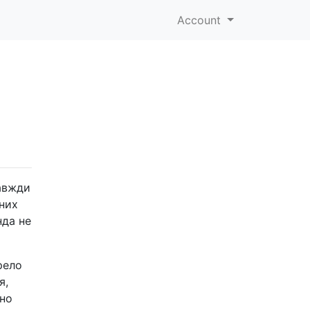
Account
завжди
ених
нда не
рело
я,
ьно