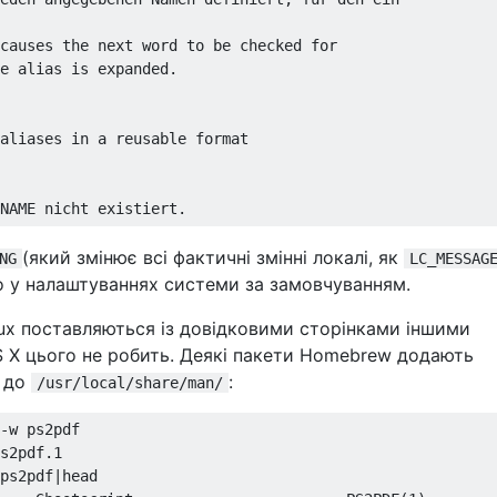
causes the next word to be checked for

e alias is expanded.

aliases in a reusable format

NAME nicht existiert.
(який змінює всі фактичні змінні локалі, як
NG
LC_MESSAG
го у налаштуваннях системи за замовчуванням.
ux поставляються із довідковими сторінками іншими
OS X цього не робить. Деякі пакети Homebrew додають
и до
:
/usr/local/share/man/
-
s2pdf
.
1
ps2pdf
|
head
