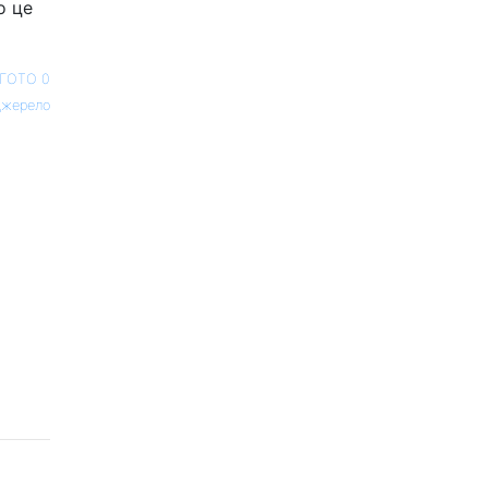
о це
ГОТО 0
жерело