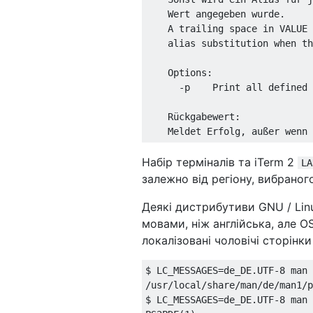
    Wert angegeben wurde.

    A trailing space in VALUE 
    alias substitution when th
    Options:

      -p    Print all defined 
    Rückgabewert:

    Meldet Erfolg, außer wenn 
Набір терміналів та iTerm 2
LA
залежно від регіону, вибрано
Деякі дистрибутиви GNU / Lin
мовами, ніж англійська, але 
локалізовані чоловічі сторінк
$ LC_MESSAGES
=
de_DE
.
UTF
-
8
 man 
/
usr
/
local
/
share
/
man
/
de
/
man1
/
p
$ LC_MESSAGES
=
de_DE
.
UTF
-
8
 man 