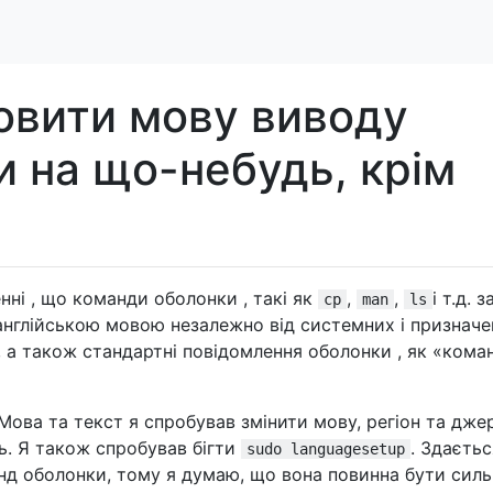
овити мову виводу
 на що-небудь, крім
ні , що команди оболонки , такі як
,
,
і т.д. 
cp
man
ls
англійською мовою незалежно від системних і признач
 а також стандартні повідомлення оболонки , як «кома
ова та текст я спробував змінити мову, регіон та дже
ь. Я також спробував бігти
. Здаєтьс
sudo languagesetup
нд оболонки, тому я думаю, що вона повинна бути сил