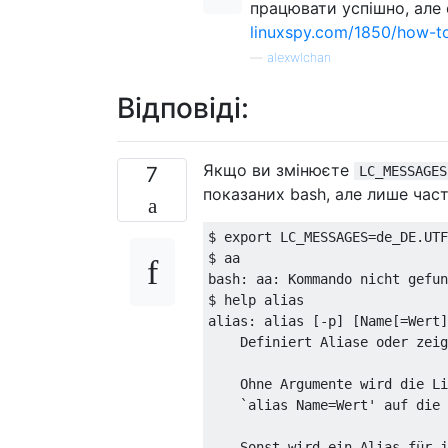
працювати успішно, але 
linuxspy.com/1850/how-t
—
alexwlchan
Відповіді:
Якщо ви змінюєте
7
LC_MESSAGES
показаних bash, але лише част
$ export LC_MESSAGES
=
de_DE
.
UTF
$ aa

bash
:
 aa
:
Kommando
 nicht gefun
$ help alias

alias
:
 alias 
[-
p
]
[
Name
[=
Wert
]
Definiert
Aliase
 oder zeig
Ohne
Argumente
 wird die 
Li
`alias Name=Wert' auf die 
    Sonst wird ein Alias für j