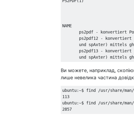
PS2PDF
(
1
)
NAME

       ps2pdf 
-
 konvertiert 
Po
       ps2pdf12 
-
 konvertiert 
       und spAxter
)
 mittels gh
       ps2pdf13 
-
 konvertiert 
       und spAxter
)
 mittels gh
Ви можете, наприклад, скопі
лише невелика частина довідк
ubuntu
:~
$ find 
/
usr
/
share
/
man
/
113
ubuntu
:~
$ find 
/
usr
/
share
/
man
/
2857