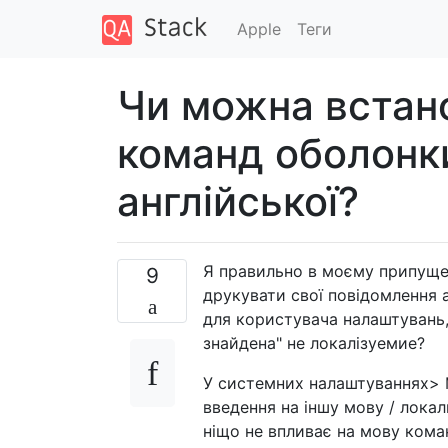
Apple
Теги
Чи можна встан
команд оболонки
англійської?
Я правильно в моєму припущен
9
друкувати свої повідомлення 
для користувача налаштувань,
знайдена" не локалізуемие?
У системних налаштуваннях> М
введення на іншу мову / локал
ніщо не впливає на мову кома