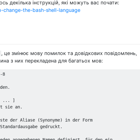
ось декілька інструкцій, які можуть вас почати:
o-change-the-bash-shell-language
, це змінює мову помилок та довідкових повідомлень,
ина з них перекладена для багатьох мов:
-
8
den
.
...
]
t sie an
.
ste
 der 
Aliase
(
Synonyme
)
in
 der 
Form
Standardausgabe gedruckt.

eden angegebenen Namen definiert, für den ein
