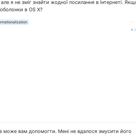
 але я не зміг знайти жодної посилання в Інтернеті. Якщ
 оболонки в OS X?
ernationalization
—
д
 може вам допомогти. Мені не вдалося змусити його