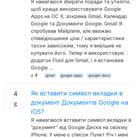
Я намагаюся збирати поради та утиліти,
щоб краще використовувати Google
Apps на ОС X, зокрема Gmail, Календар
Google та Документи Google. Gmail Я
спробував Mailplane, але вважаю
співвідношення ціна / характеристики
трохи зависоким, тому я вирішив не
купувати його. Тепер я використовую
додаток Fluid для Gmail, і я встановив
Google …
4
gmail
google-apps
google-docs
Як вставити символ вкладки в
4
документ Документів Google на
iOS?
Я намагаюся вставити символ вкладки в
"документ" від Google Диска на своєму
iPhone. У мене є список Пункт Річ і мені