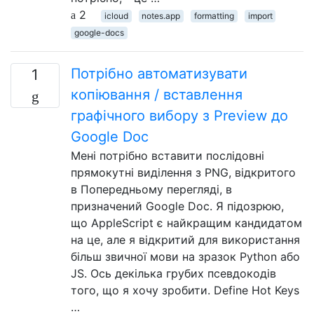
2
icloud
notes.app
formatting
import
google-docs
Потрібно автоматизувати
1
копіювання / вставлення
графічного вибору з Preview до
Google Doc
Мені потрібно вставити послідовні
прямокутні виділення з PNG, відкритого
в Попередньому перегляді, в
призначений Google Doc. Я підозрюю,
що AppleScript є найкращим кандидатом
на це, але я відкритий для використання
більш звичної мови на зразок Python або
JS. Ось декілька грубих псевдокодів
того, що я хочу зробити. Define Hot Keys
…