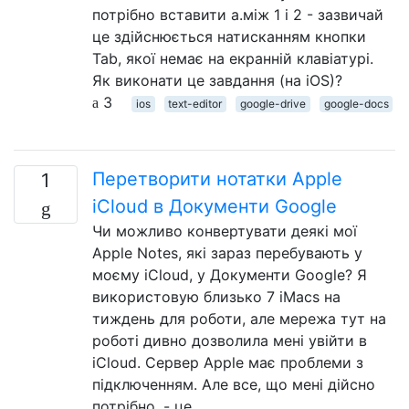
потрібно вставити a.між 1 і 2 - зазвичай
це здійснюється натисканням кнопки
Tab, якої немає на екранній клавіатурі.
Як виконати це завдання (на iOS)?
3
ios
text-editor
google-drive
google-docs
Перетворити нотатки Apple
1
iCloud в Документи Google
Чи можливо конвертувати деякі мої
Apple Notes, які зараз перебувають у
моєму iCloud, у Документи Google? Я
використовую близько 7 iMacs на
тиждень для роботи, але мережа тут на
роботі дивно дозволила мені увійти в
iCloud. Сервер Apple має проблеми з
підключенням. Але все, що мені дійсно
потрібно, - це …