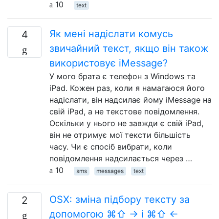
10
text
Як мені надіслати комусь
4
звичайний текст, якщо він також
використовує iMessage?
У мого брата є телефон з Windows та
iPad. Кожен раз, коли я намагаюся його
надіслати, він надсилає йому iMessage на
свій iPad, а не текстове повідомлення.
Оскільки у нього не завжди є свій iPad,
він не отримує мої тексти більшість
часу. Чи є спосіб вибрати, коли
повідомлення надсилається через …
10
sms
messages
text
OSX: зміна підбору тексту за
2
допомогою ⌘⇧ → і ⌘⇧ ←