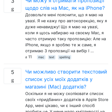
Чи можу я отримати пропозиції
3
щодо слів на Mac, як на iPhone?
Дозвольте мені пояснити, що я маю на
увазі. Я не кажу про автокорекцію, яку я
дуже ненавиджу! Що я маю на увазі,
коли я щось набираю на своєму Mac, я
часто отримую таку пропозицію: Але на
iPhone, якщо я зроблю те ж саме, я
отримаю 3 пропозиції на вибір І …
11
mac
text
spelling
Чи можливо створити текстовий
5
список усіх моїх додатків у
магазині (Mac) додатків?
Оскільки я не можу скопіювати список
своїх «придбаних» додатків в Apple Store
App, мені цікаво, чи є інший спосіб
зробити це. У мене мало кмітливості на