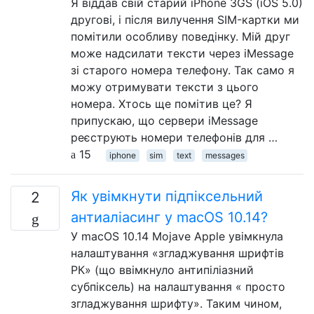
Я віддав свій старий iPhone 3GS (iOS 5.0)
другові, і після вилучення SIM-картки ми
помітили особливу поведінку. Мій друг
може надсилати тексти через iMessage
зі старого номера телефону. Так само я
можу отримувати тексти з цього
номера. Хтось ще помітив це? Я
припускаю, що сервери iMessage
реєструють номери телефонів для …
15
iphone
sim
text
messages
Як увімкнути підпіксельний
2
антиаліасинг у macOS 10.14?
У macOS 10.14 Mojave Apple увімкнула
налаштування «згладжування шрифтів
РК» (що ввімкнуло антипіліазний
субпіксель) на налаштування « просто
згладжування шрифту». Таким чином,