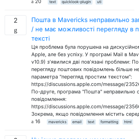
20
text
quicklook-plugin
uti
Пошта в Mavericks неправильно за
2
/ не має можливості перегляду в 
тексті
Ця проблема була порушена на дискусійно
Apple, але без успіху. У програмі Mail в Mav
v10.9) з'явилися дві пов'язані проблеми: П
перегляду поштових повідомлень більше не
параметра "перегляд простим текстом":
https://discussions.apple.com/message/23
По-друге, програма "Пошта" неправильно 
повідомлення:
https://discussions.apple.com/message/23
Зокрема, якщо повідомлення містить сер
16
mavericks
email
text
formatting
html