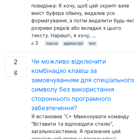
поведінка: Я хочу, щоб цей скрипт взяв
вміст буфера обміну, видалив усе
форматування, а потім видалити будь-які
розриви рядків або вкладки з цього
тексту. Нарешті, я хочу, …
3
macos
applescript
text
Чи можливо відключити
2
комбінацію клавіш за
замовчуванням для спеціального
символу без використання
стороннього програмного
забезпечення?
Я встановив ⌥+ Mвиконувати команду
"Вставити та відповідати стилю",
загальносистемна. Я призначив цей
спеціальний ярлик у такому місці: