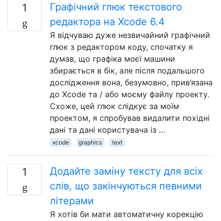
Графічний глюк текстового
1
редактора на Xcode 6.4
Я відчуваю дуже незвичайний графічний
глюк з редактором коду, спочатку я
думав, що графіка моєї машини
збирається в бік, але після подальшого
дослідження вона, безумовно, прив’язана
до Xcode та / або моєму файлу проекту.
Схоже, цей глюк слідкує за моїм
проектом, я спробував видалити похідні
дані та дані користувача із …
xcode
graphics
text
Додайте заміну тексту для всіх
1
слів, що закінчуються певними
літерами
Я хотів би мати автоматичну корекцію