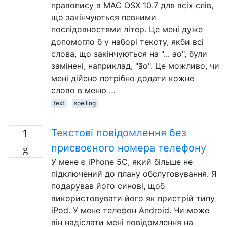
правопису в MAC OSX 10.7 для всіх слів,
що закінчуються певними
послідовностями літер. Це мені дуже
допомогло б у наборі тексту, якби всі
слова, що закінчуються на "... ao", були
замінені, наприклад, "ão". Це можливо, чи
мені дійсно потрібно додати кожне
слово в меню …
text
spelling
Текстові повідомлення без
1
присвоєного номера телефону
У мене є iPhone 5C, який більше не
підключений до плану обслуговування. Я
подарував його синові, щоб
використовувати його як пристрій типу
iPod. У мене телефон Android. Чи може
він надіслати мені повідомлення на