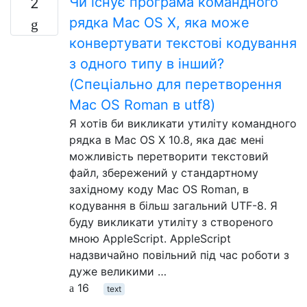
Чи існує програма командного
2
рядка Mac OS X, яка може
конвертувати текстові кодування
з одного типу в інший?
(Спеціально для перетворення
Mac OS Roman в utf8)
Я хотів би викликати утиліту командного
рядка в Mac OS X 10.8, яка дає мені
можливість перетворити текстовий
файл, збережений у стандартному
західному коду Mac OS Roman, в
кодування в більш загальний UTF-8. Я
буду викликати утиліту з створеного
мною AppleScript. AppleScript
надзвичайно повільний під час роботи з
дуже великими …
16
text