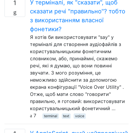
У терміналі, як "сказати", щоб
1
сказати речі "правильно"? тобто
з використанням власної
фонетики?
Я хотів би використовувати "say" у
терміналі для створення аудіофайлів з
користувальницьким фонетичним
словником, або, принаймні, скажемо
речі, які я думаю, що вони повинні
звучати. З мого розуміння, це
неможливо здійснити за допомогою
екрана конфігурації "Voice Over Utility" .
Отже, щоб мати слово "говорити"
правильно, я готовий: використовувати
користувальницький фонетичний …
7
terminal
text
voice