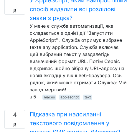
У AppleScript, який найпростіший
1
спосіб видалити всі розділові
знаки з рядка?
У мене є служба автоматизації, яка
складається з однієї дії "Запустити
AppleScript" . Служба отримує вибране
textв any application. Служба включає
цей вибраний текст у заздалегідь
визначений формат URL. Потім Сервіс
відкриває щойно зібрану URL-адресу на
новій вкладці у вікні веб-браузера. Ось
рядок, який може отримати Служба: Мій
завод мертвий! …
5
macos
applescript
text
Підказка при надсиланні
4
текстового повідомлення у
вигляді SMS замість iMessage?