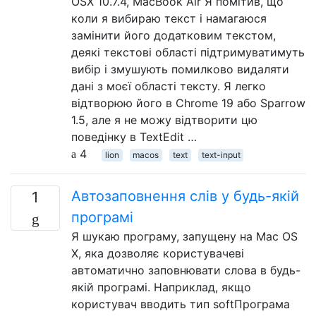
OSX 10.7.4, MacBook Air Я помітив, що
коли я вибираю текст і намагаюся
замінити його додатковим текстом,
деякі текстові області підтримуватимуть
вибір і змушують помилково видаляти
дані з моєї області тексту. Я легко
відтворюю його в Chrome 19 або Sparrow
1.5, але я не можу відтворити цю
поведінку в TextEdit …
4
lion
macos
text
text-input
Автозаповнення слів у будь-якій
1
програмі
Я шукаю програму, запущену на Mac OS
X, яка дозволяє користувачеві
автоматично заповнювати слова в будь-
якій програмі. Наприклад, якщо
користувач вводить тип softПрограма