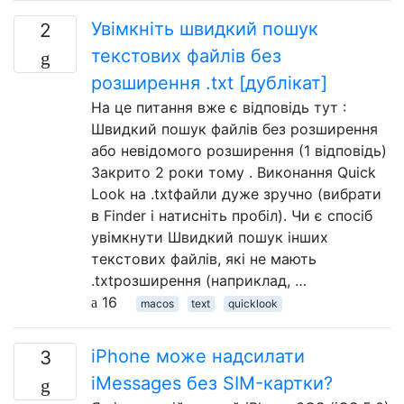
Увімкніть швидкий пошук
2
текстових файлів без
розширення .txt [дублікат]
На це питання вже є відповідь тут :
Швидкий пошук файлів без розширення
або невідомого розширення (1 відповідь)
Закрито 2 роки тому . Виконання Quick
Look на .txtфайли дуже зручно (вибрати
в Finder і натисніть пробіл). Чи є спосіб
увімкнути Швидкий пошук інших
текстових файлів, які не мають
.txtрозширення (наприклад, …
16
macos
text
quicklook
iPhone може надсилати
3
iMessages без SIM-картки?