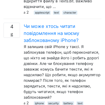
відкриття файлу в TextEdit. Важливо
відзначити, що …
2
applescript
text
character
Чи може хтось читати
4
повідомлення на моєму
заблокованому iPhone?
Я залишив свій iPhone у таксі. Я
заблокував телефон, щоб переконатися,
що ніхто не знайде його і робить дорогі
дзвінки. Але чи блокування телефону
заважає комусь бачити тексти, які я
надсилаю? Що робити, якщо акумулятор
помирає? Після того, як телефон
зарядиться, тексти, які я надсилаю,
будуть читатися, якщо телефон
заблокований?
2
iphone
security
battery
text