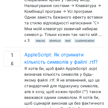
Налаштування системи → Клавіатура →
Комбінації програм → Усі програми
Однак замість бажаного ефекту вставки
та стилю відповідності натискання ⌥+
Mна моїй клавіатурі зазвичай набирає
символ µ. Тільки кожен так часто мій …
3
macos
shortcut
text
customization
AppleScript: Як отримати
1
кількість символів у файлі .rtf?
Я хотів би, щоб файл AppleScript .scpt
визначав кількість символів у будь-
якому файлі .rtf. Я не впевнений, що це
стандартний для підрахунку символів,
але я хочу, щоб кожен пробіл ("") також
вважався одним символом. Я хотів би,
щоб сценарій виконав це без фактичного