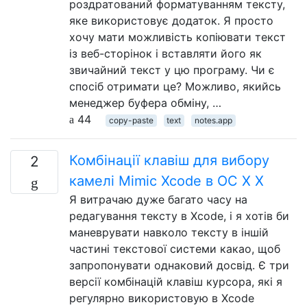
роздратований форматуванням тексту,
яке використовує додаток. Я просто
хочу мати можливість копіювати текст
із веб-сторінок і вставляти його як
звичайний текст у цю програму. Чи є
спосіб отримати це? Можливо, якийсь
менеджер буфера обміну, …
44
copy-paste
text
notes.app
Комбінації клавіш для вибору
2
камелі Mimic Xcode в ОС X X
Я витрачаю дуже багато часу на
редагування тексту в Xcode, і я хотів би
маневрувати навколо тексту в іншій
частині текстової системи какао, щоб
запропонувати однаковий досвід. Є три
версії комбінацій клавіш курсора, які я
регулярно використовую в Xcode