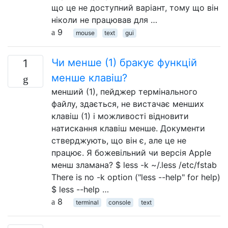
що це не доступний варіант, тому що він
ніколи не працював для …
9
mouse
text
gui
Чи менше (1) бракує функцій
1
менше клавіш?
менший (1), пейджер термінального
файлу, здається, не вистачає менших
клавіш (1) і можливості відновити
натискання клавіш менше. Документи
стверджують, що він є, але це не
працює. Я божевільний чи версія Apple
менш зламана? $ less -k ~/.less /etc/fstab
There is no -k option ("less --help" for help)
$ less --help …
8
terminal
console
text