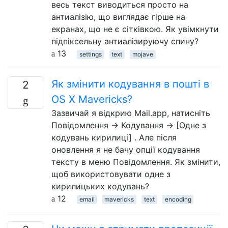
весь текст виводиться просто на
антиалізію, що виглядає гірше на
екранах, що не є сітківкою. Як увімкнути
підпіксельну антиалізируючу спину?
13
settings
text
mojave
Як змінити кодування в пошті в
2
OS X Mavericks?
Зазвичай я відкрию Mail.app, натисніть
Повідомлення → Кодування → [Одне з
кодувань кирилиці] . Але після
оновлення я не бачу опції кодування
тексту в меню Повідомлення. Як змінити,
щоб використовувати одне з
кирилицьких кодувань?
12
email
mavericks
text
encoding