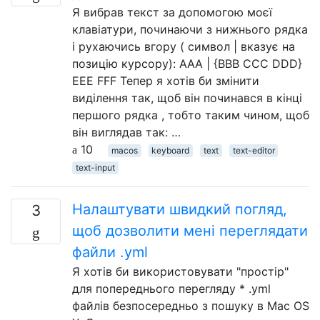
Я вибрав текст за допомогою моєї
клавіатури, починаючи з нижнього рядка
і рухаючись вгору ( символ | вказує на
позицію курсору): AAA | {BBB CCC DDD}
EEE FFF Тепер я хотів би змінити
виділення так, щоб він починався в кінці
першого рядка , тобто таким чином, щоб
він виглядав так: …
10
macos
keyboard
text
text-editor
text-input
Налаштувати швидкий погляд,
3
щоб дозволити мені переглядати
файли .yml
Я хотів би використовувати "простір"
для попереднього перегляду * .yml
файлів безпосередньо з пошуку в Mac OS