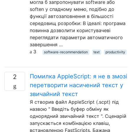
могла б запропонувати software або
soften у спадному меню, подібно до
функції автозаповнення в більшості
середовищ розробки: В ідеалі: програма
повинна дозволити користувачеві
переглядати параметри автоматичного
завершення …
3
software-recommendation
text
productivity
Помилка AppleScript: я не в змозі
2
перетворити насичений текст у
звичайний текст
Я створив файл AppleScript (.scpt) під
назвою " Введіть буфер обміну як
однорядний звичайний текст ". Сценарій
запускається комбінацією клавіш,
встановленою FastScripts. Бажана