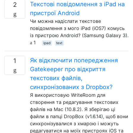
Текстові повідомлення з iPad на
2
пристрої Android
Чи можна надіслати текстове
повідомлення з мого iPad (iOS7) комусь
із пристрою Android? (Samsung Galaxy 3).
1
ipad
text
Як відключити попередження
1
Gatekeeper про відкриття
текстових файлів,
синхронізованих з Dropbox?
Я використовую WriteRoom для
створення та редагування текстових
файлів на Mac (10.8.2). Я зберігаю ці
файли в папці DropBox (v1.6.14), щоб вони
синхронізувалися з хмарою і можуть
редагуватися на моїх пристроях iOS та