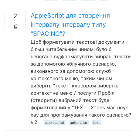
AppleScript для створення
2
інтервалу інтервалу типу
"SPACING"?
Щоб форматувати текстові документи
більш читабельним чином, було б
непогано відформатувати вибрані тексти
за допомогою яблучного сценарію,
виконаного за допомогою служб
контекстного меню, таким чином:
виберіть "текст" курсором виберіть
контекстне меню / послуги Пробіл
(створити) вибраний текст буде
форматований у "TEX T" Хтось має ноу-
хау для програмування такого сценарію?
2
applescript
automator
text