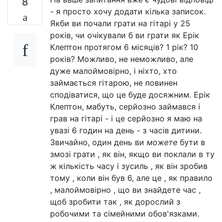
8
- я просто хочу додати кілька записок.
Якби ви почали грати на гітарі у 25
років, чи очікували б ви грати як Ерік
Клептон протягом 6 місяців? 1 рік? 10
років? Можливо, не неможливо, але
дуже малоймовірно, і ніхто, хто
займається гітарою, не повинен
сподіватися, що це буде досяжним. Ерік
Клептон, мабуть, серйозно займався і
грав на гітарі - і це серйозно я маю на
увазі 6 годин на день - з часів дитини.
Звичайно, один день ви
можете
бути в
змозі грати , як він, якщо ви поклали в ту
ж кількість часу і зусиль , як він зробив
тому , коли він був 6, але це , як правило
, малоймовірно , що ви знайдете час ,
щоб зробити так , як дорослий з
робочими та сімейними обов'язками.