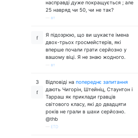
насправді
дуже
покращується ; але
25 навряд чи 50, чи не так?
—
вт
Я підозрюю, що ви шукаєте імена
двох-трьох гросмейстерів, які
вперше почали грати серйозно у
вашому віці. Я не знаю жодного.
—
вт
3
Відповіді на
попереднє запитання
дають Чигорін, Штейніц, Стаунтон і
Тарраш як приклади гравців
світового класу, які до двадцяти
років не грали в шахи серйозно.
@thb
—
ETD