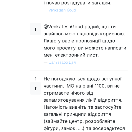
і почав розгадувати загадки.
—
Venkatesh Goud
@VenkateshGoud радий, що ти
знайшов мою відповідь корисною.
Якщо у вас є пропозиції щодо
мого проекту, ви можете написати
мені електронний лист.
—
Сальвадор Далі
1
Не погоджуються щодо вступної
частини. IMO на рівні 1100, ви не
отримаєте нічого від
запам’ятовування ліній відкриття.
Натомість вивчіть та застосуйте
загальні принципи відкриття
(займайте центр, розробляйте
фігури, замок, ....) та зосередьтеся