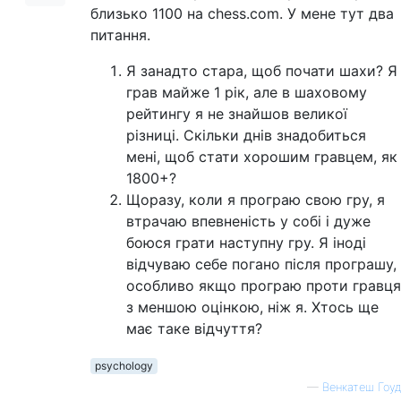
близько 1100 на chess.com. У мене тут два
питання.
Я занадто стара, щоб почати шахи? Я
грав майже 1 рік, але в шаховому
рейтингу я не знайшов великої
різниці. Скільки днів знадобиться
мені, щоб стати хорошим гравцем, як
1800+?
Щоразу, коли я програю свою гру, я
втрачаю впевненість у собі і дуже
боюся грати наступну гру. Я іноді
відчуваю себе погано після програшу,
особливо якщо програю проти гравця
з меншою оцінкою, ніж я. Хтось ще
має таке відчуття?
psychology
—
Венкатеш Гоуд