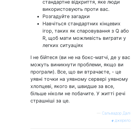
стандартне відкриття, яке люди
використовують проти вас.
Розгадуйте загадки
Навчіться стандартних кінцевих
ігор, таких як спаровування з Q або
R, щоб мати можливість виграти у
легких ситуаціях
І не бійтеся (ви не на бокс-матчі, де у вас
можуть виникнути проблеми, якщо ви
програли). Все, що ви втрачаєте, - це
уявні точки на уявному сервері уявному
хлопцеві, якого ви, швидше за все,
більше ніколи не побачите. У житті речі
страшніші за це.
—
Сальвадор Далі
джерело