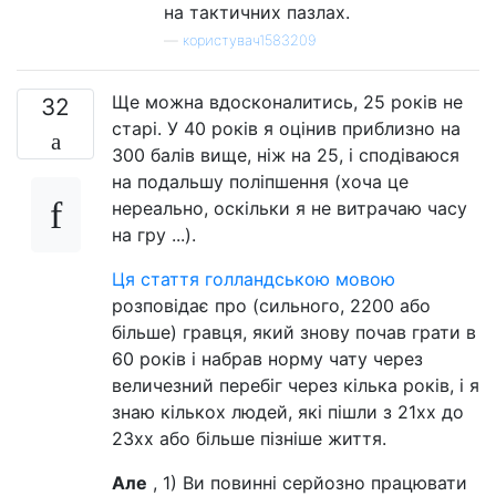
на тактичних пазлах.
—
користувач1583209
Ще можна вдосконалитись, 25 років не
32
старі. У 40 років я оцінив приблизно на
300 балів вище, ніж на 25, і сподіваюся
на подальшу поліпшення (хоча це
нереально, оскільки я не витрачаю часу
на гру ...).
Ця стаття голландською мовою
розповідає про (сильного, 2200 або
більше) гравця, який знову почав грати в
60 років і набрав норму чату через
величезний перебіг через кілька років, і я
знаю кількох людей, які пішли з 21xx до
23xx або більше пізніше життя.
Але
, 1) Ви повинні серйозно працювати