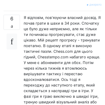
джерело
Я відповім, пов'язуючи власний досвід. Я
6
почав грати в шахи в 34 роки. Спочатку
це було дуже неприємно, але як тільки
ти починаєш прогресувати, стає дуже
цікаво. Мій рецепт прогресу - тренувати
поетапно. В одному етапі я виконую
тактичні пазли. Chess.com для цього
гідний, Chesstempo.com набагато краще.
У мене є абонементи для обох. Потім
через кілька тижнів я втомлююсь
вирішувати тактику і перестаю
вдосконалюватися. Ось тоді я
переходжу до наступного етапу, який
складається з насправді гри в ігри. У
фазі гри я граю виключно в швидкі ігри,
треную швидкий візуальний аналіз або