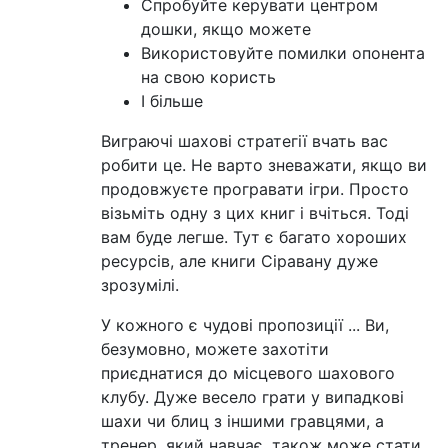
Спробуйте керувати центром
дошки, якщо можете
Використовуйте помилки опонента
на свою користь
І більше
Виграючі шахові стратегії вчать вас
робити це. Не варто зневажати, якщо ви
продовжуєте програвати ігри. Просто
візьміть одну з цих книг і вчіться. Тоді
вам буде легше. Тут є багато хороших
ресурсів, але книги Сіравану дуже
зрозумілі.
У кожного є чудові пропозиції ... Ви,
безумовно, можете захотіти
приєднатися до місцевого шахового
клубу. Дуже весело грати у випадкові
шахи чи блиц з іншими гравцями, а
тренер, який навчає, також може стати