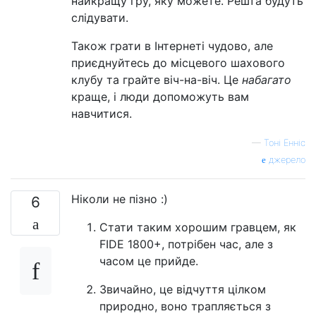
найкращу гру, яку можете. Решта будуть
слідувати.
Також грати в Інтернеті чудово, але
приєднуйтесь до місцевого шахового
клубу та грайте віч-на-віч. Це
набагато
краще, і люди допоможуть вам
навчитися.
—
Тоні Енніс
джерело
Ніколи не пізно :)
6
Стати таким хорошим гравцем, як
FIDE 1800+, потрібен час, але з
часом це прийде.
Звичайно, це відчуття цілком
природно, воно трапляється з