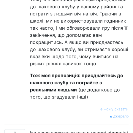
до шахового клубу у вашому районі та
пограти з людьми віч-на-віч. Граючи в
школі, ми не використовували годинник
так часто, і ми обговорювали гру після її
закінчення, що допомагає вам
покращитись. А якщо ви приєднаєтесь
до шахового клубу, ви отримаєте хороші
вказівки щодо того, чому вчитися на
різних рівнях навичок тощо.
Тож моя пропозиція: приєднайтесь до
шахового клубу та пограйте з
реальними людьми
(це додатково до
того, що згадували інші)
—
Не можу сказати
джерело
На ваше запитання вже є чудові відповіді