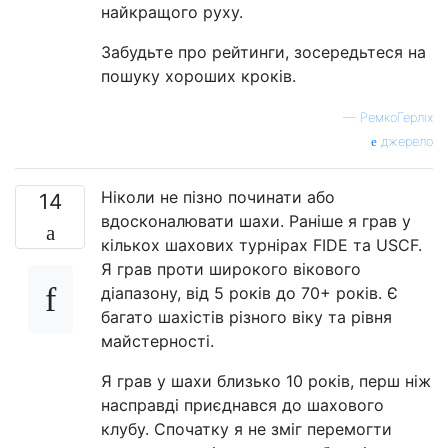
найкращого руху.
Забудьте про рейтинги, зосередьтеся на
пошуку хороших кроків.
—
РемкоГерліх
джерело
Ніколи не пізно починати або
14
вдосконалювати шахи. Раніше я грав у
кількох шахових турнірах FIDE та USCF.
Я грав проти широкого вікового
діапазону, від 5 років до 70+ років. Є
багато шахістів різного віку та рівня
майстерності.
Я грав у шахи близько 10 років, перш ніж
насправді приєднався до шахового
клубу. Спочатку я не зміг перемогти