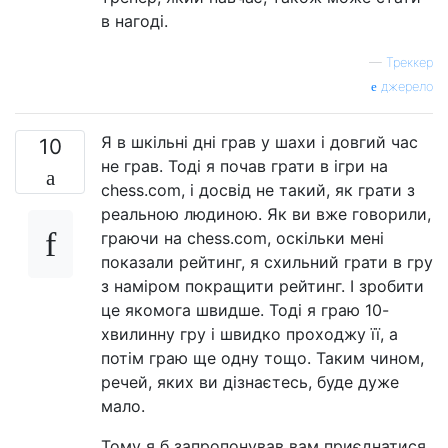
в нагоді.
—
Треккер
джерело
Я в шкільні дні грав у шахи і довгий час
10
не грав. Тоді я почав грати в ігри на
chess.com, і досвід не такий, як грати з
реальною людиною. Як ви вже говорили,
граючи на chess.com, оскільки мені
показали рейтинг, я схильний грати в гру
з наміром покращити рейтинг. І зробити
це якомога швидше. Тоді я граю 10-
хвилинну гру і швидко проходжу її, а
потім граю ще одну тощо. Таким чином,
речей, яких ви дізнаєтесь, буде дуже
мало.
Тому я б запропонував вам приєднатися