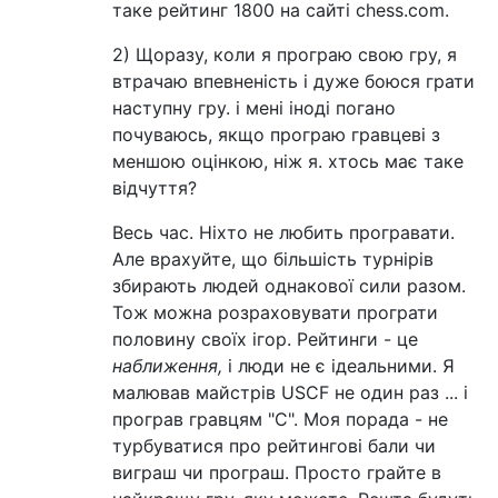
таке рейтинг 1800 на сайті chess.com.
2) Щоразу, коли я програю свою гру, я
втрачаю впевненість і дуже боюся грати
наступну гру. і мені іноді погано
почуваюсь, якщо програю гравцеві з
меншою оцінкою, ніж я. хтось має таке
відчуття?
Весь час. Ніхто не любить програвати.
Але врахуйте, що більшість турнірів
збирають людей однакової сили разом.
Тож можна розраховувати програти
половину своїх ігор. Рейтинги - це
наближення,
і люди не є ідеальними. Я
малював майстрів USCF не один раз ... і
програв гравцям "C". Моя порада - не
турбуватися про рейтингові бали чи
виграш чи програш. Просто грайте в