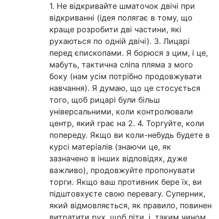
1. Не відкривайте шматочок двічі при
відкриванні (ідея полягає в тому, що
краще розробити дві частини, які
рухаються по одній двічі). 3. Лицарі
перед єпископами. Я борюся з цим, і це,
мабуть, тактична сліпа пляма з мого
боку (нам усім потрібно продовжувати
навчання). Я думаю, що це стосується
того, щоб рицарі були більш
універсальними, коли контролювали
центр, який грає на 2. 4. Торгуйте, коли
попереду. Якщо ви коли-небудь будете в
курсі матеріалів (знаючи це, як
зазначено в інших відповідях, дуже
важливо), продовжуйте пропонувати
торги. Якщо ваш противник бере їх, ви
підштовхуєте свою перевагу. Суперник,
який відмовляється, як правило, повинен
витратити рух, щоб піти, і, таким чином,