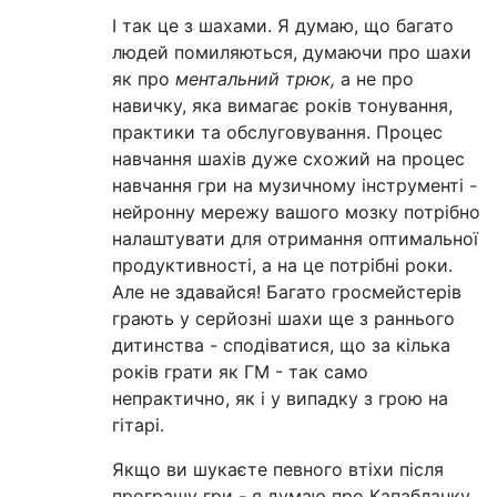
І так це з шахами. Я думаю, що багато
людей помиляються, думаючи про шахи
як про
ментальний трюк,
а не про
навичку, яка вимагає років тонування,
практики та обслуговування. Процес
навчання шахів дуже схожий на процес
навчання гри на музичному інструменті -
нейронну мережу вашого мозку потрібно
налаштувати для отримання оптимальної
продуктивності, а на це потрібні роки.
Але не здавайся! Багато гросмейстерів
грають у серйозні шахи ще з раннього
дитинства - сподіватися, що за кілька
років грати як ГМ - так само
непрактично, як і у випадку з грою на
гітарі.
Якщо ви шукаєте певного втіхи після
програшу гри - я думаю про Капабланку,