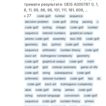
тримати результати: OEIS A000787 0, 1,
8, 11, 69, 88, 96, 101, 111, 181, 609, …
27
code-golf
number
sequence
decision-problem
code-golf
string
parsing
c
code-golf
sorting
integer
code-golf
number
sequence
rational-numbers
graphical-output
atomic-code-golf
assembly
box-256
code-golf
geometry
tips
python
code-golf
number
sequence
arithmetic
number-theory
code-golf
ascii-art
kolmogorov-complexity
geometry
code-golf
graphical-output
code-golf
math
code-golf
grid
cellular-automata
game-of-life
code-golf
string
subsequence
code-golf
arithmetic
rational-numbers
code-golf
tips
dc
code-golf
ascii-art
kolmogorov-complexity
date
code-golf
string
primes
code-golf
string
natural-language
conversion
code-golf
sequence
code-golf
number-theory
primes