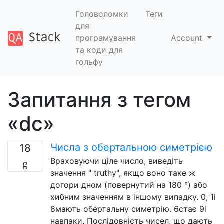
Головоломки
Теги
для
програмування
Account
та коди для
гольфу
Запитання з тегом
«dc»
Числа з обертальною симетрією
18
Враховуючи ціле число, виведіть
значення " truthy", якщо воно таке ж
догори дном (повернутий на 180 °) або
хибним значенням в іншому випадку. 0, 1і
8мають обертальну симетрію. 6стає 9і
навпаки. Послідовність чисел, що дають