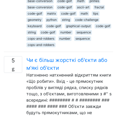
base-conversion
code-golf
math
primes
base-conversion
code-golf
ascii-art
fractal
code-golf
matrix
code-golf
math
tips
geometry
python
string
code-challenge
keyboard
code-golf
graphical-output
code-golf
string
code-golf
number
sequence
cops-and-robbers
number
sequence
cops-and-robbers
Чи є більш жорсткі об'єкти або
5
м'які об'єкти
Натхненно натхненний відкриттям книги
«Що робити». Вхід - це прямокутник
пробілів у вигляді рядка, списку рядків
тощо, з об'єктами, виготовленими з #'' s
всередині: ######## # # ######## ###
#### ### #### ### Об'єкти завжди
будуть прямокутниками, що не