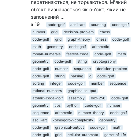
перетинаються, не торкаються. М'який
об'єкт визначається як об'єкт, який не
заповнений …
19
code-golf
ascii-art
counting
code-golf
number
grid
decision-problem
chess
code-golf
grid
graph-theory
chess
code-golf
math
geometry
code-golf
arithmetic
roman-numerals
fastest-code
code-golf
math
geometry
code-golf
string
cryptography
code-golf
number
sequence
decision-problem
code-golf
string
parsing
c
code-golf
sorting
integer
code-golf
number
sequence
rational-numbers
graphical-output
atomic-code-golf
assembly
box-256
code-golf
geometry
tips
python
code-golf
number
sequence
arithmetic
number-theory
code-golf
ascii-art
kolmogorov-complexity
geometry
code-golf
graphical-output
code-golf
math
code-golf
grid
cellular-automata
game-of-life