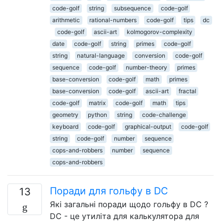
code-golf
string
subsequence
code-golf
arithmetic
rational-numbers
code-golf
tips
dc
code-golf
ascii-art
kolmogorov-complexity
date
code-golf
string
primes
code-golf
string
natural-language
conversion
code-golf
sequence
code-golf
number-theory
primes
base-conversion
code-golf
math
primes
base-conversion
code-golf
ascii-art
fractal
code-golf
matrix
code-golf
math
tips
geometry
python
string
code-challenge
keyboard
code-golf
graphical-output
code-golf
string
code-golf
number
sequence
cops-and-robbers
number
sequence
cops-and-robbers
Поради для гольфу в DC
13
Які загальні поради щодо гольфу в DC ?
DC - це утиліта для калькулятора для