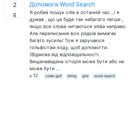
Допомога Word Search
2
Я робив пошук слів в останній час , і я
думав , що це буде так набагато легше ,
якщо все слова читаються зліва направо.
Але переписання всіх рядків вимагає
багато зусиль! Тож я заручаюся
гольфістам коду, щоб допомогти.
(Відмова від відповідальності.
Вищенаведена історія може бути або не
може бути …
12
code-golf
string
grid
word-search