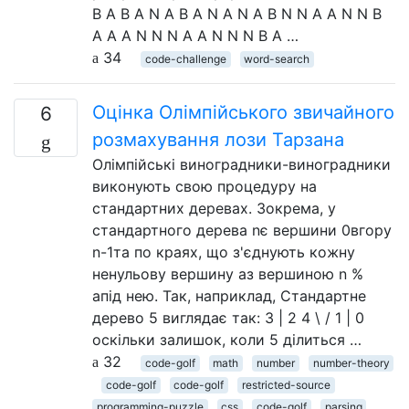
B A B A N A B A N A N A B N N A A N N B
A A A N N N A A N N N B A …
34
code-challenge
word-search
Оцінка Олімпійського звичайного
6
розмахування лози Тарзана
Олімпійські виноградники-виноградники
виконують свою процедуру на
стандартних деревах. Зокрема, у
стандартного дерева nє вершини 0вгору
n-1та по краях, що з'єднують кожну
ненульову вершину aз вершиною n %
aпід нею. Так, наприклад, Стандартне
дерево 5 виглядає так: 3 | 2 4 \ / 1 | 0
оскільки залишок, коли 5 ділиться …
32
code-golf
math
number
number-theory
code-golf
code-golf
restricted-source
programming-puzzle
css
code-golf
parsing