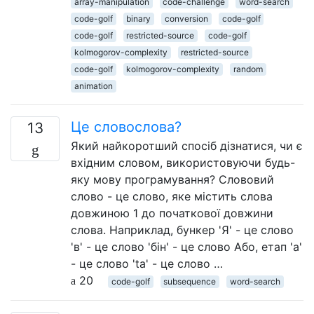
array-manipulation
code-challenge
word-search
code-golf
binary
conversion
code-golf
code-golf
restricted-source
code-golf
kolmogorov-complexity
restricted-source
code-golf
kolmogorov-complexity
random
animation
Це словослова?
13
Який найкоротший спосіб дізнатися, чи є
вхідним словом, використовуючи будь-
яку мову програмування? Слововий
слово - це слово, яке містить слова
довжиною 1 до початкової довжини
слова. Наприклад, бункер 'Я' - це слово
'в' - це слово 'бін' - це слово Або, етап 'a'
- це слово 'ta' - це слово …
20
code-golf
subsequence
word-search