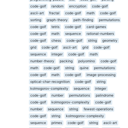
code-golf
random
encryption
code-golf
ascii-art
fractal
code-golf
math
code-golf
sorting
graph-theory
path-finding
permutations
code-golf
tetris
code-golf
card-games
code-golf
math
sequence
rational-numbers
code-golf
chess
code-golf
string
geometry
grid
code-golf
ascii-art
grid
code-golf
sequence
integer
code-golf
math
number-theory
packing
polyomino
code-golf
math
code-golf
string
quine
permutations
code-golf
math
code-golf
image-processing
optical-char-recognition
code-golf
string
kolmogorov-complexity
sequence
integer
code-golf
number
permutations
palindrome
code-golf
kolmogorov-complexity
code-golf
number
sequence
string
fewest-operations
code-golf
string
kolmogorov-complexity
sequence
primes
code-golf
string
ascii-art