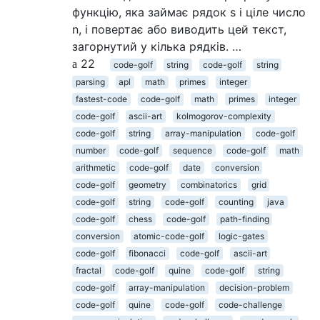
функцію, яка займає рядок s і ціле число
n, і повертає або виводить цей текст,
загорнутий у кілька рядків. …
22
code-golf
string
code-golf
string
parsing
apl
math
primes
integer
fastest-code
code-golf
math
primes
integer
code-golf
ascii-art
kolmogorov-complexity
code-golf
string
array-manipulation
code-golf
number
code-golf
sequence
code-golf
math
arithmetic
code-golf
date
conversion
code-golf
geometry
combinatorics
grid
code-golf
string
code-golf
counting
java
code-golf
chess
code-golf
path-finding
conversion
atomic-code-golf
logic-gates
code-golf
fibonacci
code-golf
ascii-art
fractal
code-golf
quine
code-golf
string
code-golf
array-manipulation
decision-problem
code-golf
quine
code-golf
code-challenge