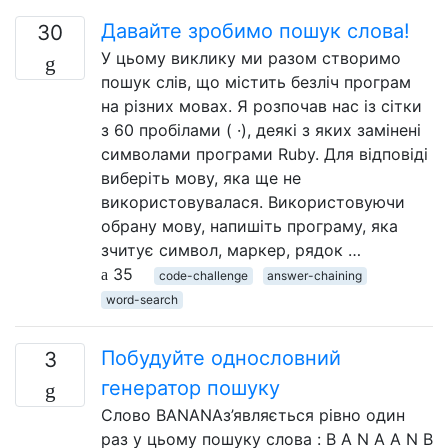
Давайте зробимо пошук слова!
30
У цьому виклику ми разом створимо
пошук слів, що містить безліч програм
на різних мовах. Я розпочав нас із сітки
з 60 пробілами ( ·), деякі з яких замінені
символами програми Ruby. Для відповіді
виберіть мову, яка ще не
використовувалася. Використовуючи
обрану мову, напишіть програму, яка
зчитує символ, маркер, рядок …
35
code-challenge
answer-chaining
word-search
Побудуйте однословний
3
генератор пошуку
Слово BANANAз’являється рівно один
раз у цьому пошуку слова : B A N A A N B