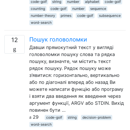
code-golf
string
number
alphabet
code-golf
counting
code-golf
number
sequence
number-theory
primes
code-golf
subsequence
word-search
Пошук головоломки
12
Давши прямокутний текст у вигляді
головоломки пошуку слова та рядка
пошуку, визначте, чи містить текст
рядок пошуку. Рядок пошуку може
з’явитися: горизонтально, вертикально
або по діагоналі вперед або назад Ви
можете написати функцію або програму
і взяти два введення як введення через
аргумент функції, ARGV або STDIN. Вихід
повинен бути …
29
code-golf
string
decision-problem
word-search