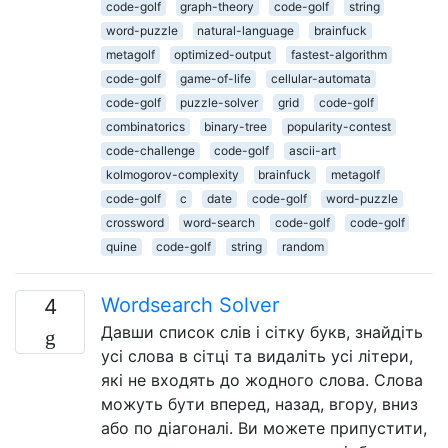
code-golf
graph-theory
code-golf
string
word-puzzle
natural-language
brainfuck
metagolf
optimized-output
fastest-algorithm
code-golf
game-of-life
cellular-automata
code-golf
puzzle-solver
grid
code-golf
combinatorics
binary-tree
popularity-contest
code-challenge
code-golf
ascii-art
kolmogorov-complexity
brainfuck
metagolf
code-golf
c
date
code-golf
word-puzzle
crossword
word-search
code-golf
code-golf
quine
code-golf
string
random
Wordsearch Solver
4
Давши список слів і сітку букв, знайдіть
усі слова в сітці та видаліть усі літери,
які не входять до жодного слова. Слова
можуть бути вперед, назад, вгору, вниз
або по діагоналі. Ви можете припустити,