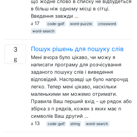
що жодне слово в списку не відбудеться
в більш ніж одному місці в сітці.
Введення завжди …
17
code-golf
word-puzzle
crossword
word-search
Пошук рішень для пошуку слів
3
Мені вчора було цікаво, чи можу я
написати програму для розчісування
заданого пошуку слів і виведення
відповідей. Насправді це було напрочуд
легко. Тепер мені цікаво, наскільки
маленькими ми можемо отримати.
Правила Ваш перший вхід - це рядок або
збірка з n рядків, кожен з яких має n
символів Ваш другий …
13
code-golf
string
word-search