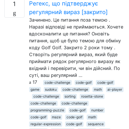
Регекс, що підтверджує
1
регулярний вираз [закрито]
Зачинено. Це питання поза темою .
Наразі відповіді не приймаються. Хочете
вдосконалити це питання? Оновіть
питання, щоб це було темою для обміну
коду Golf Golf. Закрито 2 роки тому .
Створіть регулярний вираз, який буде
приймати рядок регулярного виразу як
вхідний і перевірити, чи він дійсний. По
суті, ваш регулярний …
17
code-challenge
code-golf
code-golf
game
sudoku
code-challenge
math
ai-player
code-challenge
sorting
rosetta-stone
code-challenge
code-challenge
programming-puzzle
code-golf
number
code-golf
maze
code-golf
math
regular-expression
code-golf
sequence