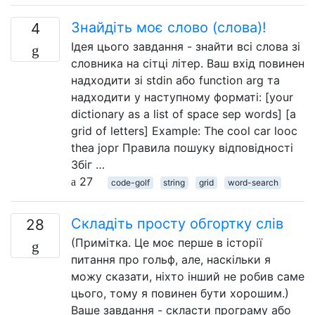
Знайдіть моє слово (слова)!
4
Ідея цього завдання - знайти всі слова зі
словника на сітці літер. Ваш вхід повинен
надходити зі stdin або function arg та
надходити у наступному форматі: [your
dictionary as a list of space sep words] [a
grid of letters] Example: The cool car looc
thea jopr Правила пошуку відповідності
Збіг …
27
code-golf
string
grid
word-search
Складіть просту обгортку слів
28
(Примітка. Це моє перше в історії
питання про гольф, але, наскільки я
можу сказати, ніхто інший не робив саме
цього, тому я повинен бути хорошим.)
Ваше завдання - скласти програму або