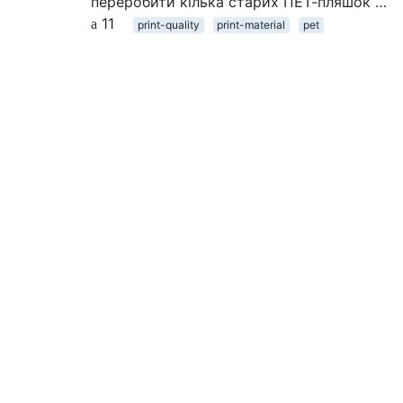
переробити кілька старих ПЕТ-пляшок …
11
print-quality
print-material
pet