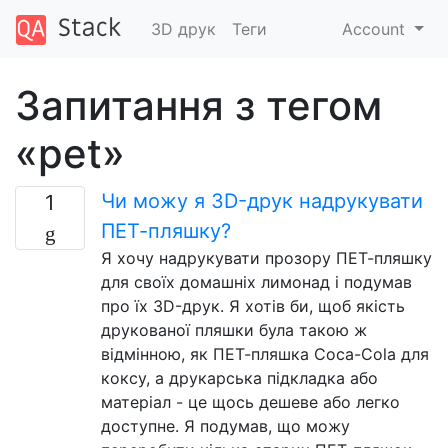
3D друк
Теги
Account
Запитання з тегом
«pet»
Чи можу я 3D-друк надрукувати
1
ПЕТ-пляшку?
Я хочу надрукувати прозору ПЕТ-пляшку
для своїх домашніх лимонад і подумав
про їх 3D-друк. Я хотів би, щоб якість
друкованої пляшки була такою ж
відмінною, як ПЕТ-пляшка Coca-Cola для
коксу, а друкарська підкладка або
матеріал - це щось дешеве або легко
доступне. Я подумав, що можу