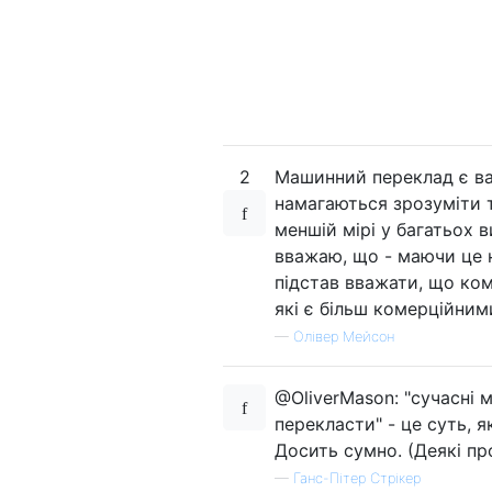
2
Машинний переклад є ва
намагаються зрозуміти т
меншій мірі у багатьох 
вважаю, що - маючи це н
підстав вважати, що ком
які є більш комерційним
—
Олівер Мейсон
@OliverMason: "сучасні 
перекласти" - це суть, 
Досить сумно. (Деякі про
—
Ганс-Пітер Стрікер