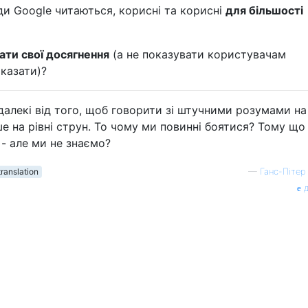
ди Google читаються, корисні та корисні
для більшості
гати свої досягнення
(а не показувати користувачам
казати)?
далекі від того, щоб говорити зі штучними розумами на
ше на рівні струн. То чому ми повинні боятися? Тому щ
- але ми не знаємо?
ranslation
—
Ганс-Пітер
д