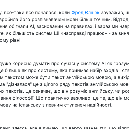
, все-таки все почалося, коли
Фред Єлінек
зауважив, 
зробила його розпізнавачем мови більш точним. Відтоді
я обігнали AI, заснований на правилах, і зараз ми нав
е, як більшість систем ШІ «насправді працює» - за вин
му рівні.
 дуже корисно думати про сучасну систему AI як "розум
е більше як про систему, яка приймає набір входів і с
ним текстом може бути текст англійською мовою, а вихі
ма "дізналася" це з цілого ряду текстів англійською мо
их текстів. Це означає, що він розуміє англійську, чи ро
тання філософії. Що практично важливо, це те, що він 
мову на іспанську з певним ступенем надійності.
іпано злегка, але я думаю, що варто зазначити, що відп