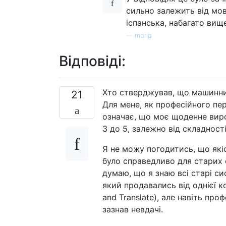
сильно залежить від мовн
іспанська, набагато вище
—
mbrig
Відповіді:
Хто стверджував, що машинни
21
Для мене, як професійного пе
означає, що моє щоденне виро
3 до 5, залежно від складності
Я не можу погодитись, що які
було справедливо для старих 
думаю, що я знаю всі старі си
який продавались від однієї ко
and Translate), але навіть про
зазнав невдачі.