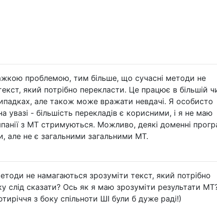
жкою проблемою, тим більше, що сучасні методи не
екст, який потрібно перекласти. Це працює в більшій ч
випадках, але також може вражати невдачі. Я особисто
а увазі - більшість перекладів є корисними, і я не маю
панії з МТ стримуються. Можливо, деякі доменні прогр
и, але не є загальними загальними MT.
методи не намагаються зрозуміти текст, який потрібно
яку слід сказати? Ось як я маю зрозуміти результати МТ
тиріччя з боку спільноти ШІ були б дуже раді!)