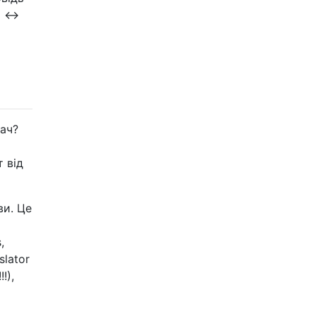
 <->
ач?
 від
ви. Це
,
slator
!),