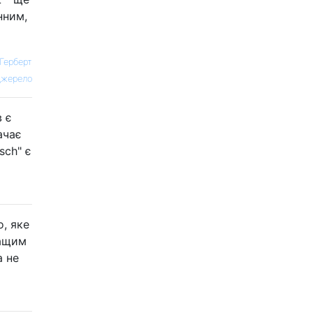
нним,
Герберт
жерело
в є
ачає
sch" є
о, яке
ращим
а не