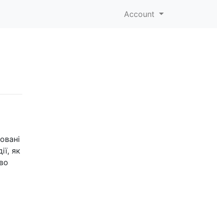
Account
овані
ії, як
ово