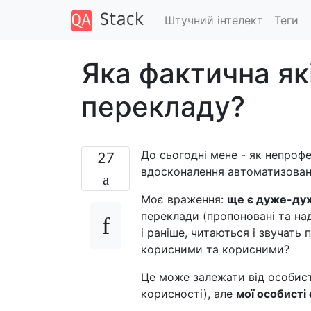
Штучний інтелект
Теги
Яка фактична як
перекладу?
До сьогодні мене - як непрофе
27
вдосконалення автоматизован
Моє враження:
ще є дуже-ду
переклади (пропоновані та нада
і раніше, читаються і звучат
корисними та корисними?
Це може залежати від особист
корисності), але
мої особисті 