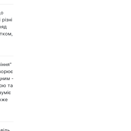
що
 різні
ряд
ятком,
іння"
творює
дним -
вою та
зуміє
може
овідь