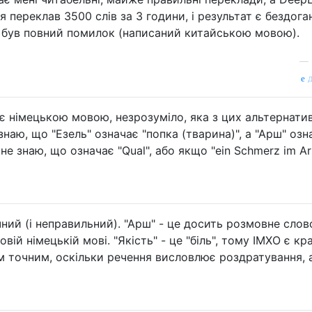
я переклав 3500 слів за 3 години, і результат є бездога
і був повний помилок (написаний китайською мовою).
—
д
діє німецькою мовою, незрозуміло, яка з цих альтернати
наю, що "Езель" означає "попка (тварина)", а "Арш" озн
Я не знаю, що означає "Qual", або якщо "ein Schmerz im Ar
чний (і неправильний). "Арш" - це досить розмовне слов
вій німецькій мові. "Якість" - це "біль", тому ІМХО є к
ім точним, оскільки речення висловлює роздратування, 