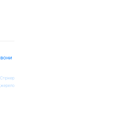
о
вони
 Стрікер
жерело