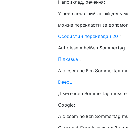
Наприклад, речення:
У цей спекотний літній день ме
можна перекласти за допомого
Особистий перекладач 20
:
Auf diesem heißen Sommertag mu
Підказка
:
A diesem heißen Sommertag muss
DeepL
:
Дім-геасен Sommertag musste ic
Google:
A diesem heißen Sommertag muss
Сьогодні Google зазвичай пода