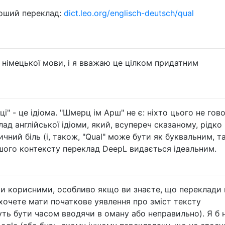
роший переклад:
dict.leo.org/englisch-deutsch/qual
 німецької мови, і я вважаю це цілком придатним
ці" - це ідіома. "Шмерц ім Арш" не є: ніхто цього не гов
лад англійської ідіоми, який, всупереч сказаному, рідко
чний біль (і, також, "Qual" може бути як буквальним, та
ншого контексту переклад DeepL видається ідеальним.
и корисними, особливо якщо ви знаєте, що переклади 
 хочете мати початкове уявлення про зміст тексту
ть бути часом вводячи в оману або неправильно). Я б 