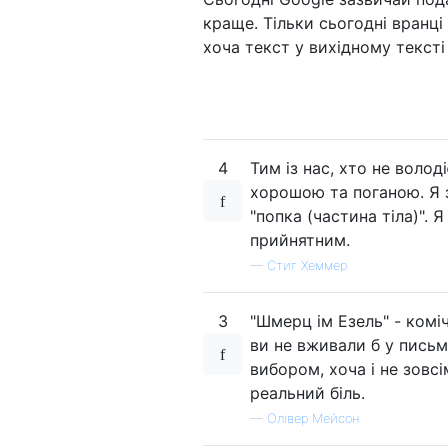
краще. Тільки сьогодні вранці 
хоча текст у вихідному текст
4
Тим із нас, хто не воло
хорошою та поганою. Я з
"попка (частина тіла)". 
прийнятним.
—
Стиг Хеммер
3
"Шмерц ім Езель" - комі
ви не вживали б у письмо
вибором, хоча і не зовс
реальний біль.
—
Олівер Мейсон