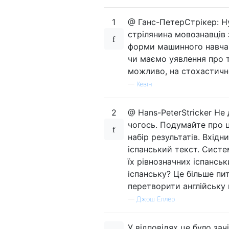
1
@ Ганс-ПетерСтрікер: Ну
стрілянина мовознавців 
форми машинного навчанн
чи маємо уявлення про т
можливо, на стохастично
—
Кевін
2
@ Hans-PeterStricker Не
чогось. Подумайте про ц
набір результатів. Вхід
іспанський текст. Систе
їх рівнозначних іспанськ
іспанську? Це більше пи
перетворити англійську 
—
Джош Еллер
У відповідях це було зач