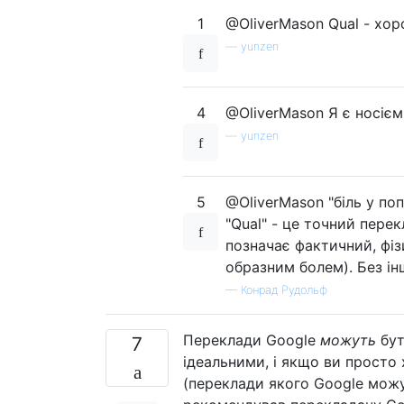
1
@OliverMason Qual - хо
—
yunzen
4
@OliverMason Я є носієм
—
yunzen
5
@OliverMason "біль у поп
"Qual" - це точний перек
позначає фактичний, фізи
образним болем). Без і
—
Конрад Рудольф
Переклади Google
можуть
бут
7
ідеальними, і якщо ви просто
(переклади якого Google можу