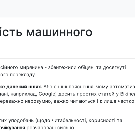
ість машинного
сійного мирянина - збентежили обіцяні та досягнуті
ого перекладу.
же далекий шлях.
Або є інші пояснення, чому автоматиз
ні, наприклад, Google) досить простих статей у Вікіпед
ь переважно нерозумно, важко читаються і є лише частк
их уподобань (щодо читабельності, корисності та
очікування
розчаровані сильно.