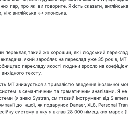
их пар, про які ви говорите. Якість сказати, англійська
, ніж англійська <-> японська.
й переклад такий же хороший, як і людський переклад
рекладача, який заробляє на переклад уже 35 років, MT
бництво перекладу якості людини зросло на коефіцієнт
 вихідного тексту.
сть MT знижується з тривалістю введення іноземної мо
систем із семантичним та граматичним аналізами. Я не
стеми (я знаю Systran, сміттєвий інструмент від Siemens
мпанії до іншої, як подарунок Danaer, XL8, Personal Tran
фесійну систему в яку я вклав 28 000 німецьких марок (!!!