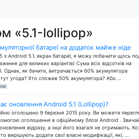
м «5.1-lollipop»
муляторної батареї на додаток майже ніде
 з Android 5.1. екран батареї, я можу побачити щось по
аження для великих варіантів) Сума всіх відсотків на
0. Однак, як бачите, витрачається 60% акумулятора
 тут угода? Хто спожив 50% акумулятора? Або …
ipop
є оновлення Android 5.1 (Lollipop)?
фіційно оголошено 9 березня 2015 року. Ви можете перег
помогою оголошення в офіційному блозі Android . Звича
оновлення відразу, а інші його взагалі не отримають. К
о вирішують додати свої власні модифікації, які, …