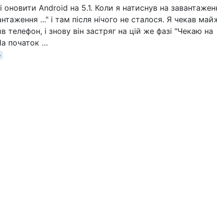
 оновити Android на 5.1. Коли я натиснув на завантажен
таження ..." і там після нічого не сталося. Я чекав май
 телефон, і знову він застряг на цій же фазі "Чекаю на
 На початок …
p