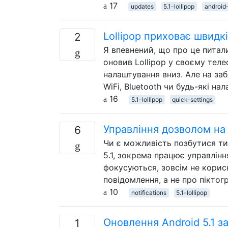
17
updates
5.1-lollipop
android
Lollipop приховає швидк
2
Я впевнений, що про це питали
оновив Lollipop у своєму теле
налаштування вниз. Але на за
WiFi, Bluetooth чи будь-які н
16
5.1-lollipop
quick-settings
Управління дозволом на
6
Чи є можливість позбутися тих
5.1, зокрема працює управлін
фокусуються, зовсім не корис
повідомлення, а не про піктог
10
notifications
5.1-lollipop
Оновлення Android 5.1 з
1