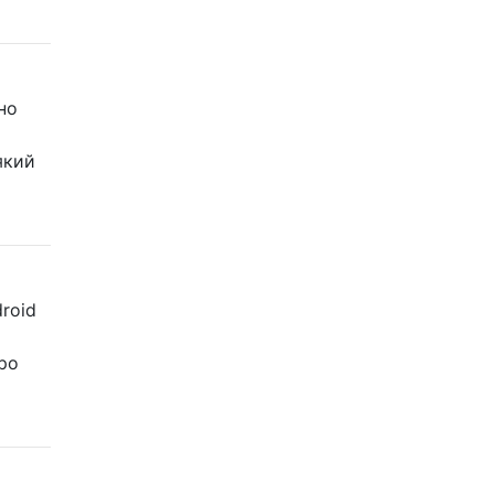
но
який
roid
про