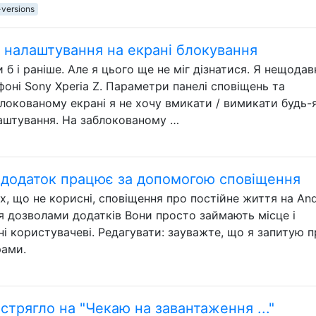
-versions
і налаштування на екрані блокування
 б і раніше. Але я цього ще не міг дізнатися. Я нещодав
фоні Sony Xperia Z. Параметри панелі сповіщень та
блокованому екрані я не хочу вмикати / вимикати будь-
алаштування. На заблокованому …
 додаток працює за допомогою сповіщення
, що не корисні, сповіщення про постійне життя на And
ня дозволами додатків Вони просто займають місце і
ні користувачеві. Редагувати: зауважте, що я запитую 
рами.
астрягло на "Чекаю на завантаження ..."