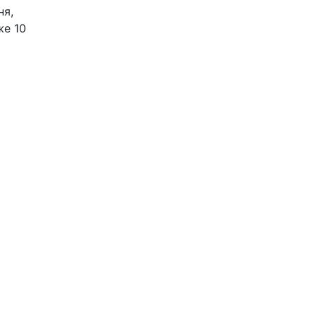
ня,
же 10