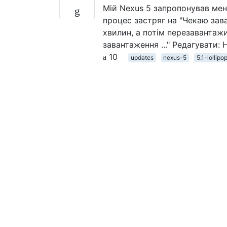
Мій Nexus 5 запропонував мені
процес застряг на "Чекаю заван
хвилин, а потім перезавантажив
завантаження ..." Редагувати:
10
updates
nexus-5
5.1-lollipo