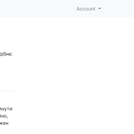
Account
дібне:
лянути
йно,
ожен