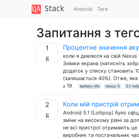
Android
Теги
Запитання з тего
Процентне значення аку
1
коли я дивлюся на свій Nexus 5
Знімки екрана (натисніть зобр
додаток у списку становить 1
(залишається 40%). Отже, яка
19
battery-life
nexus-5
5.1-loll
Коли мій пристрій отрима
2
Android 5.1 (Lollipop) було о
зміни на високому рівні за до
не всі пристрої отримають це 
виробник та постачальник част