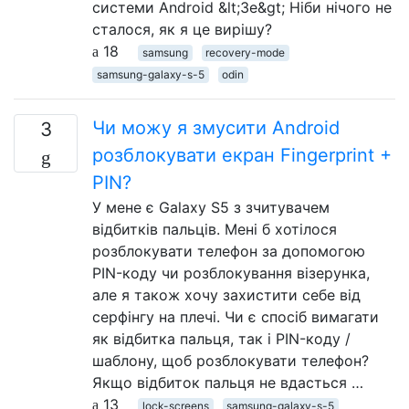
системи Android &lt;3e&gt; Ніби нічого не
сталося, як я це вирішу?
18
samsung
recovery-mode
samsung-galaxy-s-5
odin
Чи можу я змусити Android
3
розблокувати екран Fingerprint +
PIN?
У мене є Galaxy S5 з зчитувачем
відбитків пальців. Мені б хотілося
розблокувати телефон за допомогою
PIN-коду чи розблокування візерунка,
але я також хочу захистити себе від
серфінгу на плечі. Чи є спосіб вимагати
як відбитка пальця, так і PIN-коду /
шаблону, щоб розблокувати телефон?
Якщо відбиток пальця не вдасться …
13
lock-screens
samsung-galaxy-s-5