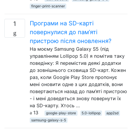
finger-print-scanner
Програми на SD-карті
1
повернулися до пам’яті
пристрою після оновлення?
На моєму Samsung Galaxy S5 (під
управлінням Lollipop 5.0) я помітив таку
поведінку: Я перемістив деякі додатки
до зовнішнього сховища SD-карт. Кожен
раз, коли Google Play Store пропонує
мені оновити одне з цих додатків, вони
повертаються назад до пам’яті пристрою
- і мені доведеться знову повернути їх
на SD-карту. Хтось …
13
google-play-store
5.0-lollipop
app2sd
samsung-galaxy-s-5