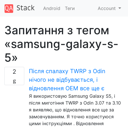
Android
Теги
Account
Запитання з тегом
«samsung-galaxy-s-
5»
Після спалаху TWRP з Odin
2
нічого не відбувається, і
відновлення OEM все ще є
Я використовую Samsung Galaxy S5, і
після миготіння TWRP з Odin 3.07 та 3.10
я виявляю, що відновлення все ще за
замовчуванням. Я точно користуюся
цими інструкціями . Відновлення