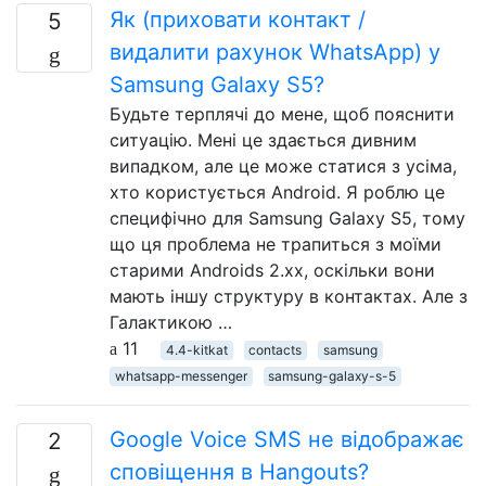
Як (приховати контакт /
5
видалити рахунок WhatsApp) у
Samsung Galaxy S5?
Будьте терплячі до мене, щоб пояснити
ситуацію. Мені це здається дивним
випадком, але це може статися з усіма,
хто користується Android. Я роблю це
специфічно для Samsung Galaxy S5, тому
що ця проблема не трапиться з моїми
старими Androids 2.xx, оскільки вони
мають іншу структуру в контактах. Але з
Галактикою …
11
4.4-kitkat
contacts
samsung
whatsapp-messenger
samsung-galaxy-s-5
Google Voice SMS не відображає
2
сповіщення в Hangouts?