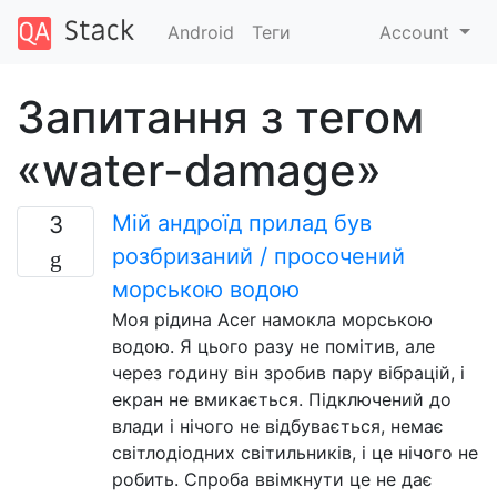
Android
Теги
Account
Запитання з тегом
«water-damage»
Мій андроїд прилад був
3
розбризаний / просочений
морською водою
Моя рідина Acer намокла морською
водою. Я цього разу не помітив, але
через годину він зробив пару вібрацій, і
екран не вмикається. Підключений до
влади і нічого не відбувається, немає
світлодіодних світильників, і це нічого не
робить. Спроба ввімкнути це не дає