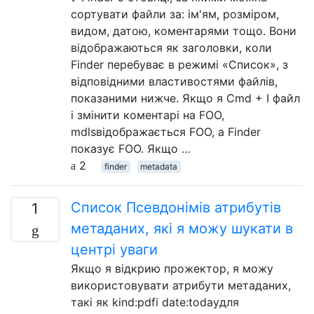
сортувати файли за: ім'ям, розміром,
видом, датою, коментарями тощо. Вони
відображаються як заголовки, коли
Finder перебуває в режимі «Список», з
відповідними властивостями файлів,
показаними нижче. Якщо я Cmd + I файл
і змінити коментарі на FOO,
mdlsвідображається FOO, а Finder
показує FOO. Якщо …
2
finder
metadata
Список Псевдонімів атрибутів
1
метаданих, які я можу шукати в
центрі уваги
Якщо я відкрию прожектор, я можу
використовувати атрибути метаданих,
такі як kind:pdfі date:todayдля