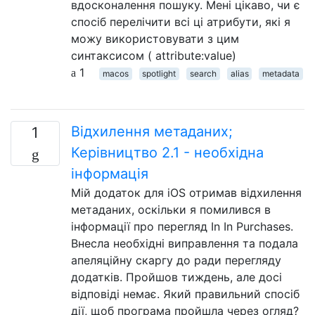
вдосконалення пошуку. Мені цікаво, чи є
спосіб перелічити всі ці атрибути, які я
можу використовувати з цим
синтаксисом ( attribute:value)
1
macos
spotlight
search
alias
metadata
Відхилення метаданих;
1
Керівництво 2.1 - необхідна
інформація
Мій додаток для iOS отримав відхилення
метаданих, оскільки я помилився в
інформації про перегляд In In Purchases.
Внесла необхідні виправлення та подала
апеляційну скаргу до ради перегляду
додатків. Пройшов тиждень, але досі
відповіді немає. Який правильний спосіб
дії, щоб програма пройшла через огляд?