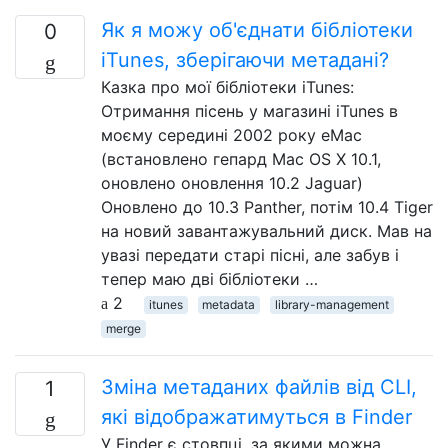
Як я можу об'єднати бібліотеки
0
iTunes, зберігаючи метадані?
Казка про мої бібліотеки iTunes:
Отримання пісень у магазині iTunes в
моєму середині 2002 року eMac
(встановлено гепард Mac OS X 10.1,
оновлено оновлення 10.2 Jaguar)
Оновлено до 10.3 Panther, потім 10.4 Tiger
на новий завантажувальний диск. Мав на
увазі передати старі пісні, але забув і
тепер маю дві бібліотеки …
2
itunes
metadata
library-management
merge
Зміна метаданих файлів від CLI,
1
які відображатимуться в Finder
У Finder є стовпці, за якими можна