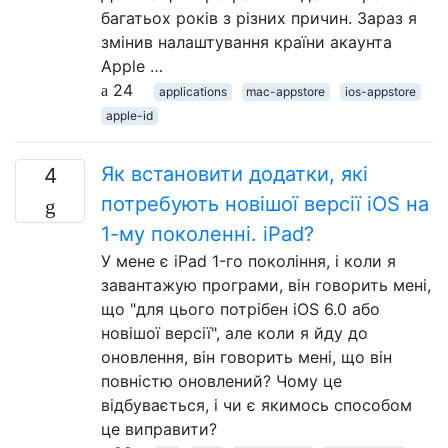
багатьох років з різних причин. Зараз я
змінив налаштування країни акаунта
Apple …
24
applications
mac-appstore
ios-appstore
apple-id
Як встановити додатки, які
4
потребують новішої версії iOS на
1-му поколенні. iPad?
У мене є iPad 1-го покоління, і коли я
завантажую програми, він говорить мені,
що "для цього потрібен iOS 6.0 або
новішої версії", але коли я йду до
оновлення, він говорить мені, що він
повністю оновлений? Чому це
відбувається, і чи є якимось способом
це виправити?