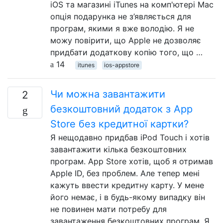
iOS та магазині iTunes на комп'ютері Mac
опція подарунка не з’являється для
програм, якими я вже володію. Я не
можу повірити, що Apple не дозволяє
придбати додаткову копію того, що …
14
itunes
ios-appstore
Чи можна завантажити
2
безкоштовний додаток з App
Store без кредитної картки?
Я нещодавно придбав iPod Touch і хотів
завантажити кілька безкоштовних
програм. App Store хотів, щоб я отримав
Apple ID, без проблем. Але тепер мені
кажуть ввести кредитну карту. У мене
його немає, і в будь-якому випадку він
не повинен мати потребу для
завантаження безкоштовних програм. Я