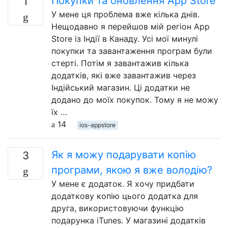
Покупки та оновлення App Store
1
У мене ця проблема вже кілька днів.
Нещодавно я перейшов мій регіон App
Store із Індії в Канаду. Усі мої минулі
покупки та завантаження програм були
стерті. Потім я завантажив кілька
додатків, які вже завантажив через
Індійський магазин. Ці додатки не
додано до моїх покупок. Тому я не можу
їх …
14
ios-appstore
Як я можу подарувати копію
3
програми, якою я вже володію?
У мене є додаток. Я хочу придбати
додаткову копію цього додатка для
друга, використовуючи функцію
подарунка iTunes. У магазині додатків