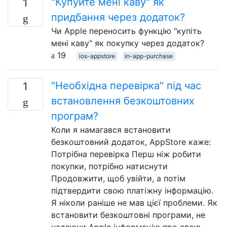
"Купуйте мені каву" як
1
придбання через додаток?
Чи Apple переносить функцію "купіть
мені каву" як покупку через додаток?
19
ios-appstore
in-app-purchase
"Необхідна перевірка" під час
1
встановлення безкоштовних
програм?
Коли я намагався встановити
безкоштовний додаток, AppStore каже:
Потрібна перевірка Перш ніж робити
покупки, потрібно натиснути
Продовжити, щоб увійти, а потім
підтвердити свою платіжну інформацію.
Я ніколи раніше не мав цієї проблеми. Як
встановити безкоштовні програми, не
надаючи Apple інформацію про свою