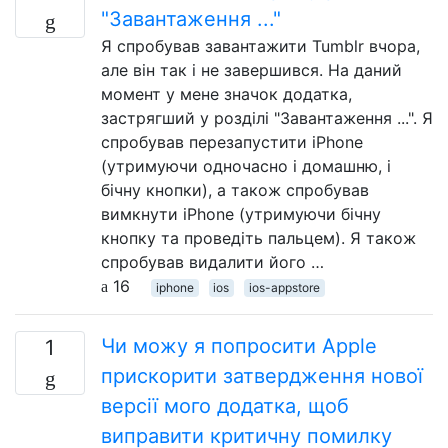
"Завантаження ..."
Я спробував завантажити Tumblr вчора,
але він так і не завершився. На даний
момент у мене значок додатка,
застрягший у розділі "Завантаження ...". Я
спробував перезапустити iPhone
(утримуючи одночасно і домашню, і
бічну кнопки), а також спробував
вимкнути iPhone (утримуючи бічну
кнопку та проведіть пальцем). Я також
спробував видалити його …
16
iphone
ios
ios-appstore
Чи можу я попросити Apple
1
прискорити затвердження нової
версії мого додатка, щоб
виправити критичну помилку