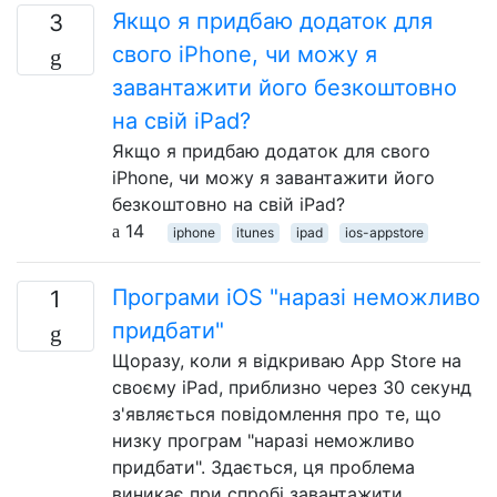
Якщо я придбаю додаток для
3
свого iPhone, чи можу я
завантажити його безкоштовно
на свій iPad?
Якщо я придбаю додаток для свого
iPhone, чи можу я завантажити його
безкоштовно на свій iPad?
14
iphone
itunes
ipad
ios-appstore
Програми iOS "наразі неможливо
1
придбати"
Щоразу, коли я відкриваю App Store на
своєму iPad, приблизно через 30 секунд
з'являється повідомлення про те, що
низку програм "наразі неможливо
придбати". Здається, ця проблема
виникає при спробі завантажити