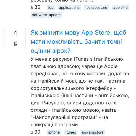
36
ios
applications
ios-appstore
apple-id
software-update
Як змінити мову App Store, щоб
4
мати можливість бачити точні
оцінки зірок?
У мене є рахунок iTunes з італійською
платіжною адресою; через це Apple
передбачає, що я хочу магазин додатків
на італійській мові, що не так. Частина
користувальницького інтерфейсу -
італійською (інші частини - англійською,
див. Рисунок), описи додатків та їх
огляди - італійською мовою, навіть
"Найпопулярніші програми" - це
найкращі програми …
30
iphone
itunes
ios-appstore