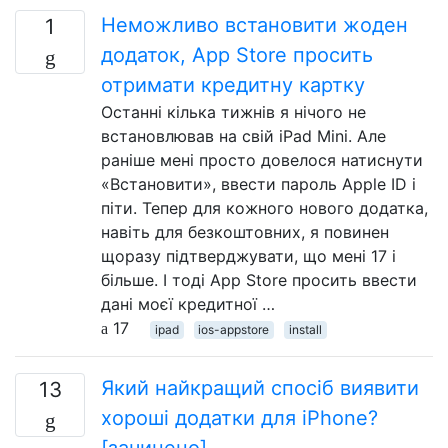
Неможливо встановити жоден
1
додаток, App Store просить
отримати кредитну картку
Останні кілька тижнів я нічого не
встановлював на свій iPad Mini. Але
раніше мені просто довелося натиснути
«Встановити», ввести пароль Apple ID і
піти. Тепер для кожного нового додатка,
навіть для безкоштовних, я повинен
щоразу підтверджувати, що мені 17 і
більше. І тоді App Store просить ввести
дані моєї кредитної …
17
ipad
ios-appstore
install
Який найкращий спосіб виявити
13
хороші додатки для iPhone?
[зачинено]