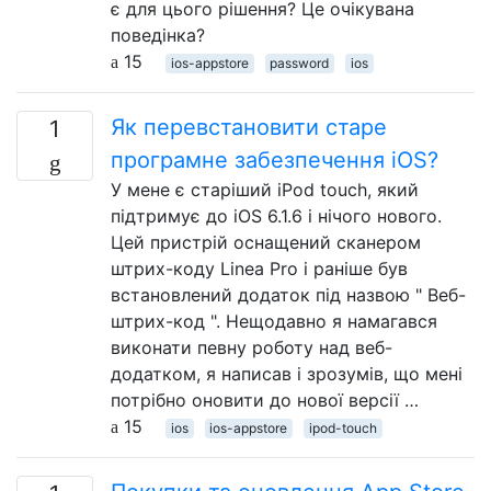
є для цього рішення? Це очікувана
поведінка?
15
ios-appstore
password
ios
Як перевстановити старе
1
програмне забезпечення iOS?
У мене є старіший iPod touch, який
підтримує до iOS 6.1.6 і нічого нового.
Цей пристрій оснащений сканером
штрих-коду Linea Pro і раніше був
встановлений додаток під назвою " Веб-
штрих-код ". Нещодавно я намагався
виконати певну роботу над веб-
додатком, я написав і зрозумів, що мені
потрібно оновити до нової версії …
15
ios
ios-appstore
ipod-touch