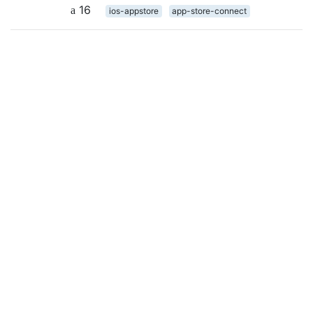
16
ios-appstore
app-store-connect