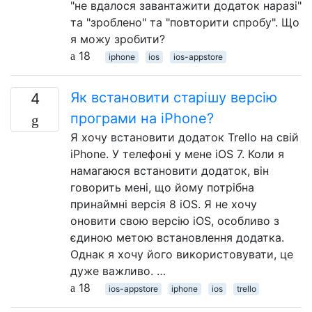
"не вдалося завантажити додаток наразі"
та "зроблено" та "повторити спробу". Що
я можу зробити?
18
iphone
ios
ios-appstore
Як встановити старішу версію
4
програми на iPhone?
Я хочу встановити додаток Trello на свій
iPhone. У телефоні у мене iOS 7. Коли я
намагаюся встановити додаток, він
говорить мені, що йому потрібна
принаймні версія 8 iOS. Я не хочу
оновити свою версію iOS, особливо з
єдиною метою встановлення додатка.
Однак я хочу його використовувати, це
дуже важливо. …
18
ios-appstore
iphone
ios
trello