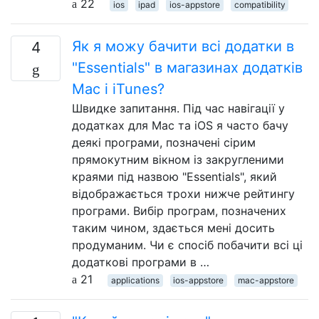
22
ios
ipad
ios-appstore
compatibility
Як я можу бачити всі додатки в
4
"Essentials" в магазинах додатків
Mac і iTunes?
Швидке запитання. Під час навігації у
додатках для Mac та iOS я часто бачу
деякі програми, позначені сірим
прямокутним вікном із закругленими
краями під назвою "Essentials", який
відображається трохи нижче рейтингу
програми. Вибір програм, позначених
таким чином, здається мені досить
продуманим. Чи є спосіб побачити всі ці
додаткові програми в …
21
applications
ios-appstore
mac-appstore