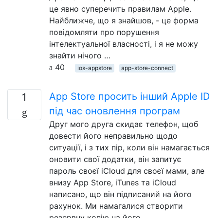
це явно суперечить правилам Apple.
Найближче, що я знайшов, - це форма
повідомляти про порушення
інтелектуальної власності, і я не можу
знайти нічого …
40
ios-appstore
app-store-connect
App Store просить інший Apple ID
1
під час оновлення програм
Друг мого друга скидає телефон, щоб
довести його неправильно щодо
ситуації, і з тих пір, коли він намагається
оновити свої додатки, він запитує
пароль своєї iCloud для своєї мами, але
внизу App Store, iTunes та iCloud
написано, що він підписаний на його
рахунок. Ми намагалися створити
резервну копію на його …