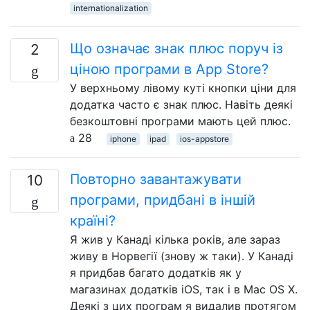
internationalization
Що означає знак плюс поруч із
2
ціною програми в App Store?
У верхньому лівому куті кнопки ціни для
додатка часто є знак плюс. Навіть деякі
безкоштовні програми мають цей плюс.
28
iphone
ipad
ios-appstore
Повторно завантажувати
10
програми, придбані в іншій
країні?
Я жив у Канаді кілька років, але зараз
живу в Норвегії (знову ж таки). У Канаді
я придбав багато додатків як у
магазинах додатків iOS, так і в Mac OS X.
Деякі з цих програм я видалив протягом