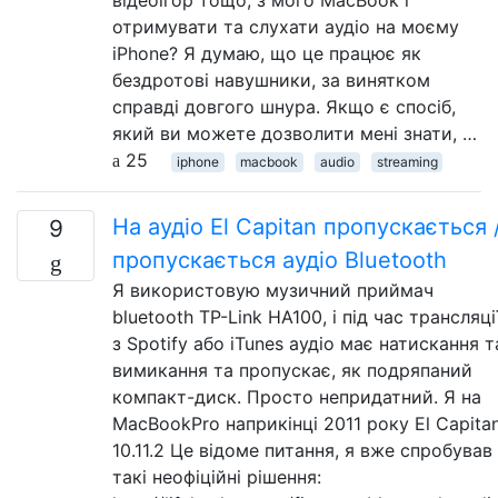
отримувати та слухати аудіо на моєму
iPhone? Я думаю, що це працює як
бездротові навушники, за винятком
справді довгого шнура. Якщо є спосіб,
який ви можете дозволити мені знати, …
25
iphone
macbook
audio
streaming
На аудіо El Capitan пропускається 
9
пропускається аудіо Bluetooth
Я використовую музичний приймач
bluetooth TP-Link HA100, і під час трансляці
з Spotify або iTunes аудіо має натискання т
вимикання та пропускає, як подряпаний
компакт-диск. Просто непридатний. Я на
MacBookPro наприкінці 2011 року El Capita
10.11.2 Це відоме питання, я вже спробував
такі неофіційні рішення: