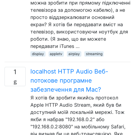
можна зробити при прямому підключенні
телевізора за допомогою кабелю), а не
просто віддзеркалювати основний
екран? Я хотів би передавати вміст на
телевізор, використовуючи ноутбук для
роботи. (Я знаю, що ви можете
передавати iTunes …
display
appletv
airplay
streaming
localhost HTTP Audio Веб-
1
потокове програмне
забезпечення для Mac?
Я хотів би зробити якийсь протокол
Apple HTTP Audio Stream, який був би
доступний моїй локальній мережі. Тож
якби я набрав "192.168.0.2" або
"192.168.0.2:8080" на мобільному Safari,
він визнав би це веб-трансляцією. Яке