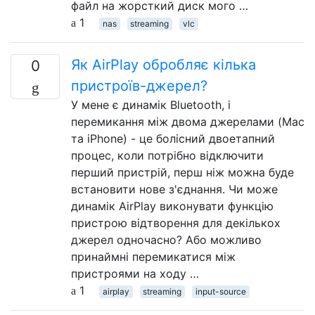
файл на жорсткий диск мого …
1
nas
streaming
vlc
Як AirPlay обробляє кілька
0
пристроїв-джерел?
У мене є динамік Bluetooth, і
перемикання між двома джерелами (Mac
та iPhone) - це болісний двоетапний
процес, коли потрібно відключити
перший пристрій, перш ніж можна буде
встановити нове з'єднання. Чи може
динамік AirPlay виконувати функцію
пристрою відтворення для декількох
джерел одночасно? Або можливо
принаймні перемикатися між
пристроями на ходу …
1
airplay
streaming
input-source