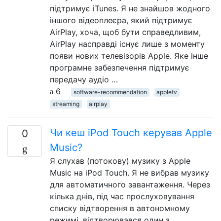
підтримує iTunes. Я не знайшов жодного
іншого відеоплеєра, який підтримує
AirPlay, хоча, щоб бути справедливим,
AirPlay насправді існує лише з моменту
появи нових телевізорів Apple. Яке інше
програмне забезпечення підтримує
передачу аудіо …
6
software-recommendation
appletv
streaming
airplay
Чи кеш iPod Touch керував Apple
0
Music?
Я слухав (потокову) музику з Apple
Music на iPod Touch. Я не вибрав музику
для автоматичного завантаження. Через
кілька днів, під час прослуховування
списку відтворення в автономному
режимі, відтворювався один з