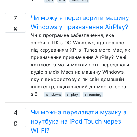
Чи можу я перетворити машину
7
Windows у призначення AirPlay?
Чи є програмне забезпечення, яке
зробить ПК з ОС Windows, що працює
під керуванням XP, в iTunes мого Mac, як
призначення призначення AirPlay? Мені
хотілося б мати можливість передавати
аудіо з моїх Macs на машину Windows,
яку я використовую як свій домашній
кінотеатр, підключений до моєї стерео.
8
windows
airplay
streaming
Чи можна передавати музику з
4
ноутбука на iPod Touch через
Wi-Fi?