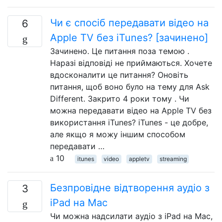
Чи є спосіб передавати відео на
6
Apple TV без iTunes? [зачинено]
Зачинено. Це питання поза темою .
Наразі відповіді не приймаються. Хочете
вдосконалити це питання? Оновіть
питання, щоб воно було на тему для Ask
Different. Закрито 4 роки тому . Чи
можна передавати відео на Apple TV без
використання iTunes? iTunes - це добре,
але якщо я можу іншим способом
передавати …
10
itunes
video
appletv
streaming
Безпровідне відтворення аудіо з
3
iPad на Mac
Чи можна надсилати аудіо з iPad на Mac,