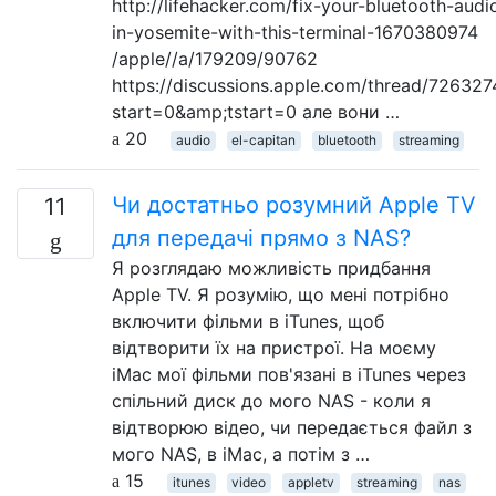
http://lifehacker.com/fix-your-bluetooth-audi
in-yosemite-with-this-terminal-1670380974
/apple//a/179209/90762
https://discussions.apple.com/thread/726327
start=0&amp;tstart=0 але вони …
20
audio
el-capitan
bluetooth
streaming
Чи достатньо розумний Apple TV
11
для передачі прямо з NAS?
Я розглядаю можливість придбання
Apple TV. Я розумію, що мені потрібно
включити фільми в iTunes, щоб
відтворити їх на пристрої. На моєму
iMac мої фільми пов'язані в iTunes через
спільний диск до мого NAS - коли я
відтворюю відео, чи передається файл з
мого NAS, в iMac, а потім з …
15
itunes
video
appletv
streaming
nas