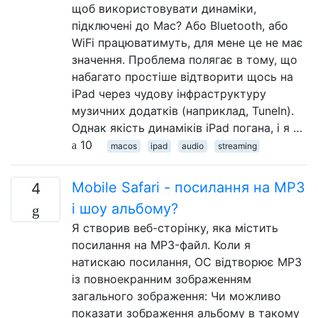
щоб використовувати динаміки,
підключені до Mac? Або Bluetooth, або
WiFi працюватимуть, для мене це не має
значення. Проблема полягає в тому, що
набагато простіше відтворити щось на
iPad через чудову інфраструктуру
музичних додатків (наприклад, TuneIn).
Однак якість динаміків iPad погана, і я …
10
macos
ipad
audio
streaming
Mobile Safari - посилання на MP3
4
і шоу альбому?
Я створив веб-сторінку, яка містить
посилання на MP3-файл. Коли я
натискаю посилання, ОС відтворює MP3
із повноекранним зображенням
загального зображення: Чи можливо
показати зображення альбому в такому