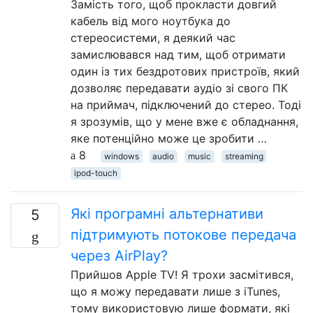
Замість того, щоб прокласти довгий
кабель від мого ноутбука до
стереосистеми, я деякий час
замислювався над тим, щоб отримати
один із тих бездротових пристроїв, який
дозволяє передавати аудіо зі свого ПК
на приймач, підключений до стерео. Тоді
я зрозумів, що у мене вже є обладнання,
яке потенційно може це зробити …
8
windows
audio
music
streaming
ipod-touch
Які програмні альтернативи
5
підтримують потокове передача
через AirPlay?
Прийшов Apple TV! Я трохи засмітився,
що я можу передавати лише з iTunes,
тому використовую лише формати, які