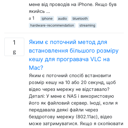
мене від проводів на iPhone. Якщо був
якийсь …
1
iphone
audio
bluetooth
hardware-recommendation
streaming
Яким є поточний метод для
1
встановлення більшого розміру
кешу для програвача VLC на
Mac?
Яким є поточний спосіб встановити
розмір кешу на 10 або 20 секунд, щоб
відео через мережу не відставало?
Деталі: У мене є NAS і використовую
його як файловий сервер. Іноді, коли я
передавала деякі файли через
бездротову мережу (802.11ac), відео
може затримуватися. Якщо я скопіювати