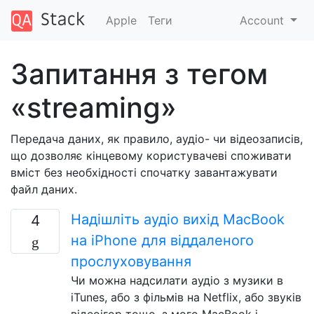
Apple
Теги
Account
Запитання з тегом
«streaming»
Передача даних, як правило, аудіо- чи відеозаписів,
що дозволяє кінцевому користувачеві споживати
вміст без необхідності спочатку завантажувати
файл даних.
Надішліть аудіо вихід MacBook
4
на iPhone для віддаленого
прослуховування
Чи можна надсилати аудіо з музики в
iTunes, або з фільмів на Netflix, або звуків
відеоігор тощо, з мого MacBook і