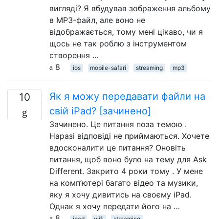
вигляді? Я вбудував зображення альбому
в MP3-файл, але воно не
відображається, тому мені цікаво, чи я
щось не так роблю з інструментом
створення …
8
ios
mobile-safari
streaming
mp3
Як я можу передавати файли на
10
свій iPad? [зачинено]
Зачинено. Це питання поза темою .
Наразі відповіді не приймаються. Хочете
вдосконалити це питання? Оновіть
питання, щоб воно було на тему для Ask
Different. Закрито 4 роки тому . У мене
на комп’ютері багато відео та музики,
яку я хочу дивитись на своєму iPad.
Однак я хочу передати його на …
8
ipad
wifi
streaming