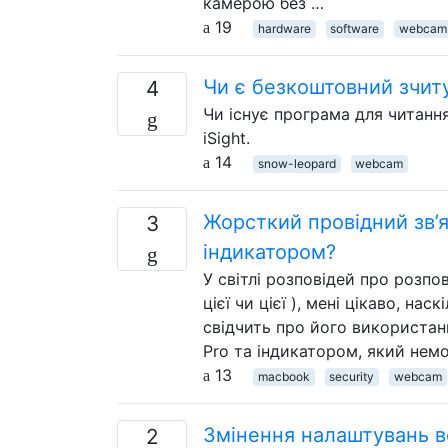
камерою без …
19
hardware
software
webcam
Чи є безкоштовний зчит
4
Чи існує програма для читанн
iSight.
14
snow-leopard
webcam
Жорсткий провідний зв’
3
індикатором?
У світлі розповідей про розпо
цієї чи цієї ), мені цікаво, н
свідчить про його використан
Pro та індикатором, який нем
13
macbook
security
webcam
Змінення налаштувань 
2