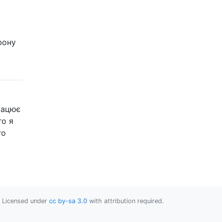
фону
рацює
го я
го
Licensed under
cc by-sa 3.0
with attribution required.