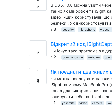
В OS X 10.8 можна увійти чер
таких як мікрофон та iSight к
відео інших користувачів, щ
безпеки ! Як використовувати
8
security
microphone
webca
Відкритий код iSightCap
1
Чи існує така програма з відк
2
command-line
webcam
open
Як поєднати два живих 
1
Чи можна поєднувати канали з 
iSight на моєму MacBook Pro (
канал для використання, напр
записувати себе на гітарі з дв
1
yosemite
video
camera
we