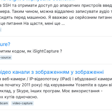
ез SSH та отримати доступ до апаратних пристроїв введ
амера. Таким чином, можна віддалено записувати аудіо 
о сидять перед машиною. Я вважаю це серйозним питан
 це питання На щастя, мені ще …
m
ture?
ритим кодом, як iSightCapture ?
-source
відео канали з зображенням у зображенні
веб-камери / IP-відеопотоку (IPad) і вбудованої камер
на початку 2011 року) під керуванням Yosemite в один в
иклад, у Skype, інших програм. Моє використання -
ох кутів одночасно.
bcam
video-capture