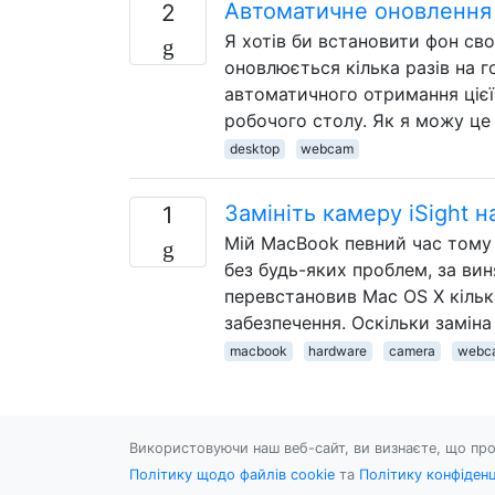
Автоматичне оновлення 
2
Я хотів би встановити фон св
оновлюється кілька разів на г
автоматичного отримання цієї
робочого столу. Як я можу це
desktop
webcam
Замініть камеру iSight н
1
Мій MacBook певний час тому 
без будь-яких проблем, за вин
перевстановив Mac OS X кільк
забезпечення. Оскільки заміна
macbook
hardware
camera
webc
Використовуючи наш веб-сайт, ви визнаєте, що про
Політику щодо файлів cookie
та
Політику конфіденц