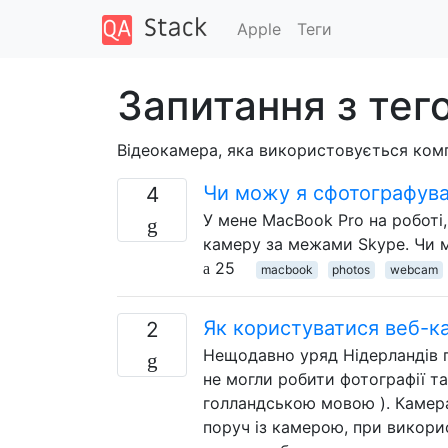
Apple
Теги
Запитання з те
Відеокамера, яка використовується комп
Чи можу я сфотографува
4
У мене MacBook Pro на роботі,
камеру за межами Skype. Чи 
25
macbook
photos
webcam
Як користуватися веб-ка
2
Нещодавно уряд Нідерландів п
не могли робити фотографії т
голландською мовою ). Камера 
поруч із камерою, при викори