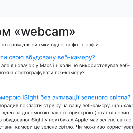
гом «webcam»
’ютером для зйомки відео та фотографій.
ти свою вбудовану веб-камеру?
 але я новачок у Macs і ніколи не використовував веб-
можна сфотографувати веб-камеру?
мерою iSight без активації зеленого світла?
орадив покласти стрічку на вашу веб-камеру, щоб хак
а відео за допомогою вашого пристрою ( стаття новин
вбудованої iSight у ноутбуках Apple має зелене світло
станні камери це зелене світло. Чи можливо користува