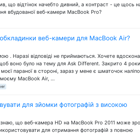
в, що відтінок начебто дивний, а контраст - це щось н
ння вбудованої веб-камери MacBook Pro?
я обкладинки веб-камери для MacBook Air?
мою . Наразі відповіді не приймаються. Хочете вдоскон
щоб воно було на тему для Ask Different. Закрито 4 рок
оєї параної в стороні, зараз у мене є шматочок наліпо
моєму MacBook Air, …
ver
вувати для зйомки фотографій з високою
 знаю, що веб-камера HD на MacBook Pro 2011 може зр
икористовувати для отримання фотографій з повною