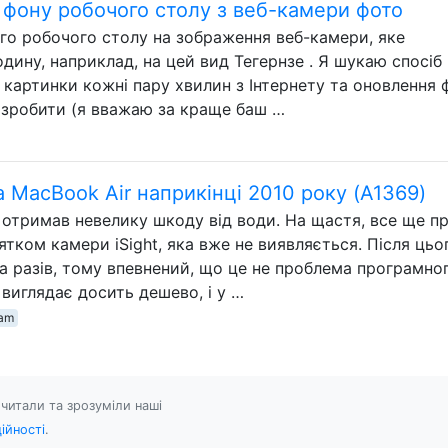
фону робочого столу з веб-камери фото
ого робочого столу на зображення веб-камери, яке
одину, наприклад, на цей вид Тегернзе . Я шукаю спосіб
 картинки кожні пару хвилин з Інтернету та оновлення 
 зробити (я вважаю за краще баш …
а MacBook Air наприкінці 2010 року (A1369)
отримав невелику шкоду від води. На щастя, все ще п
ятком камери iSight, яка вже не виявляється. Після цьо
а разів, тому впевнений, що це не проблема програмно
 виглядає досить дешево, і у …
am
читали та зрозуміли наші
ійності
.