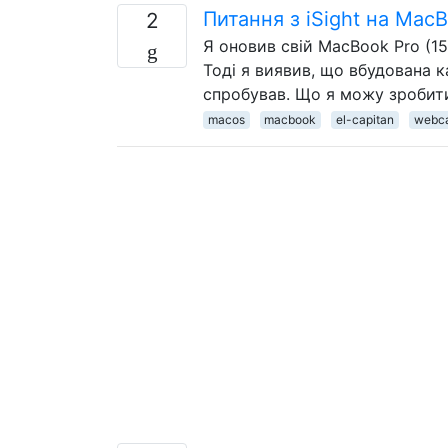
Питання з iSight на MacB
2
Я оновив свій MacBook Pro (15
Тоді я виявив, що вбудована к
спробував. Що я можу зробит
macos
macbook
el-capitan
webc