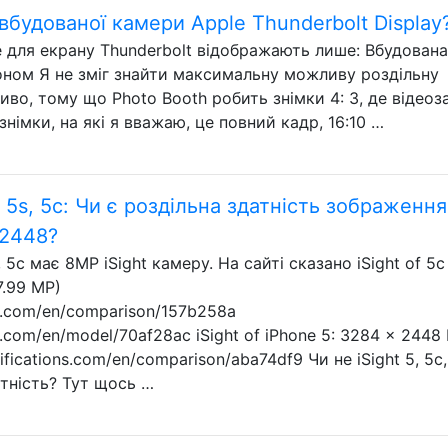
 вбудованої камери Apple Thunderbolt Display
e для екрану Thunderbolt відображають лише: Вбудована
оном Я не зміг знайти максимальну можливу роздільну
иво, тому що Photo Booth робить знімки 4: 3, де відеоз
знімки, на які я вважаю, це повний кадр, 16:10 …
, 5s, 5c: Чи є роздільна здатність зображення
 2448?
, 5c має 8MP iSight камеру. На сайті сказано iSight of 5c
7.99 MP)
ns.com/en/comparison/157b258a
s.com/en/model/70af28ac iSight of iPhone 5: 3284 x 2448 
ifications.com/en/comparison/aba74df9 Чи не iSight 5, 5c,
тність? Тут щось …