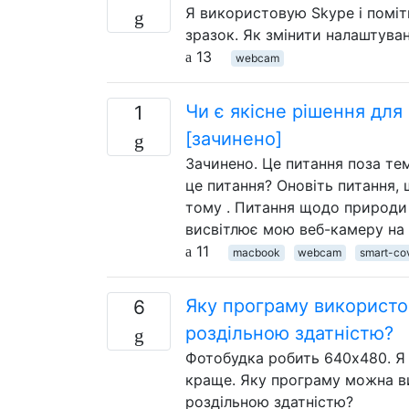
Я використовую Skype і поміти
зразок. Як змінити налаштува
13
webcam
Чи є якісне рішення дл
1
[зачинено]
Зачинено. Це питання поза те
це питання? Оновіть питання, 
тому . Питання щодо природи м
висвітлює мою веб-камеру на 
11
macbook
webcam
smart-co
Яку програму використо
6
роздільною здатністю?
Фотобудка робить 640x480. Я
краще. Яку програму можна в
роздільною здатністю?