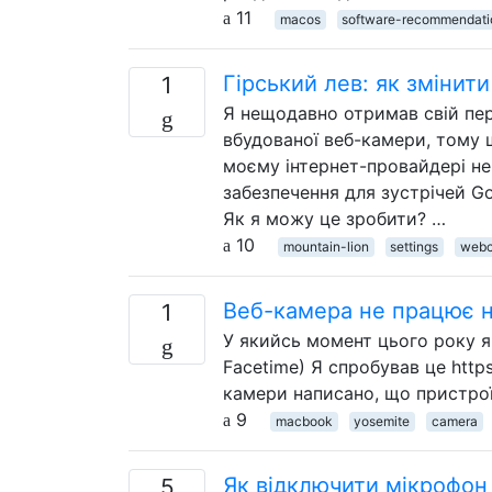
11
macos
software-recommendati
Гірський лев: як змінит
1
Я нещодавно отримав свій пер
вбудованої веб-камери, тому 
моєму інтернет-провайдері не
забезпечення для зустрічей Go
Як я можу це зробити? …
10
mountain-lion
settings
web
Веб-камера не працює н
1
У якийсь момент цього року я
Facetime) Я спробував це http
камери написано, що пристрої
9
macbook
yosemite
camera
Як відключити мікрофон 
5