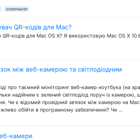
screensaver
увач QR-кодів для Mac?
я QR-кодів для Mac OS X? Я використовую Mac OS X 10.
язок між веб-камерою та світлодіодним
віді про таємний моніторинг веб-камер ноутбука (на зр
аскільки надійним є зелений світлодіод поруч із камерою, 
ня. Чи є відомий провідний зв’язок між камерою на Ma
ожливо обійти в програмному забезпеченні? Чи …
веб-камери