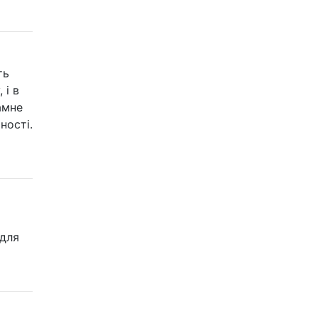
ть
 і в
амне
ності.
 для