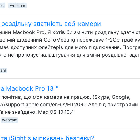
on
webcam
и роздільну здатність веб-камери
ший Macbook Pro. Я хотів би змінити роздільну здатніс
що мій щоденний GoToMeeting пережовує 1-2Gb трафіку,
має доступних флейтерів для мого підключення. Прогр
To не пропонує налаштування для зміни роздільної здат
cam
а Macbook Pro 13 "
 помітив, що моя камера не працює. (Skype, Google,
s://support.apple.com/en-us/HT2090 Але під пристроями
в не знайдено. Mac OS 10.10.4
webcam
та iSight з міркувань безпеки?