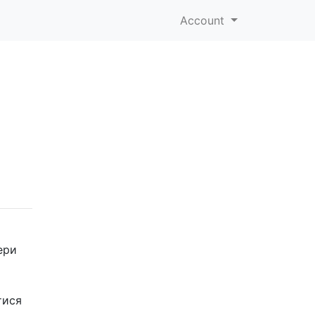
Account
ери
тися