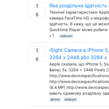
Яка роздільна здатність
1
Технічні характеристики Appl
камера FaceTime HD з мікроф
здатність. Я кажу, що це можл
Quicktime Player може робити 
1
webcam
iSight Camera в iPhone 5
1
3264 x 2448 або 3284 x
Apple сказала, що iPhone 5, 5s
&amp; 5s: 3264 x 2448 Pixels (
http://www.devicespecificatio
http://www.devicespecification
(8.4 MP) http://www.devicespec
мають однакову роздільну зда
iphone
webcam