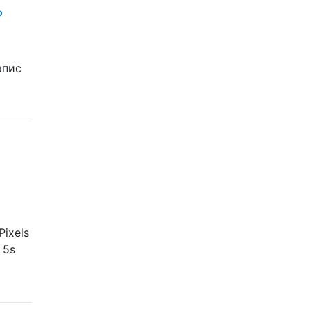
?
апис
Pixels
 5s