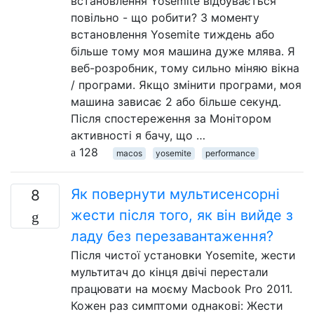
встановлення Yosemite відбувається
повільно - що робити? З моменту
встановлення Yosemite тиждень або
більше тому моя машина дуже млява. Я
веб-розробник, тому сильно міняю вікна
/ програми. Якщо змінити програми, моя
машина зависає 2 або більше секунд.
Після спостереження за Монітором
активності я бачу, що …
128
macos
yosemite
performance
Як повернути мультисенсорні
8
жести після того, як він вийде з
ладу без перезавантаження?
Після чистої установки Yosemite, жести
мультитач до кінця двічі перестали
працювати на моєму Macbook Pro 2011.
Кожен раз симптоми однакові: Жести