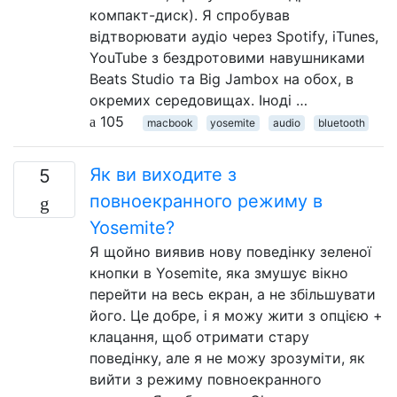
компакт-диск). Я спробував
відтворювати аудіо через Spotify, iTunes,
YouTube з бездротовими навушниками
Beats Studio та Big Jambox на обох, в
окремих середовищах. Іноді …
105
macbook
yosemite
audio
bluetooth
Як ви виходите з
5
повноекранного режиму в
Yosemite?
Я щойно виявив нову поведінку зеленої
кнопки в Yosemite, яка змушує вікно
перейти на весь екран, а не збільшувати
його. Це добре, і я можу жити з опцією +
клацання, щоб отримати стару
поведінку, але я не можу зрозуміти, як
вийти з режиму повноекранного