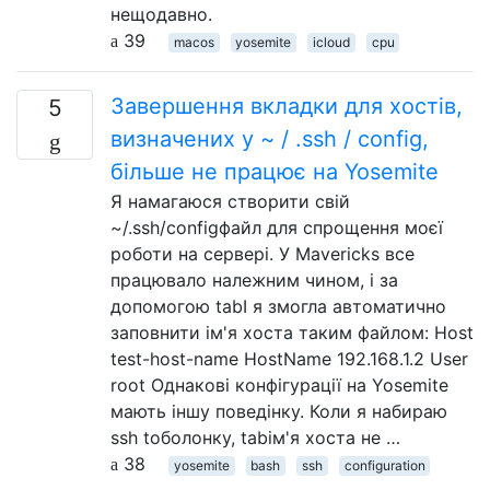
нещодавно.
39
macos
yosemite
icloud
cpu
Завершення вкладки для хостів,
5
визначених у ~ / .ssh / config,
більше не працює на Yosemite
Я намагаюся створити свій
~/.ssh/configфайл для спрощення моєї
роботи на сервері. У Mavericks все
працювало належним чином, і за
допомогою tabI я змогла автоматично
заповнити ім'я хоста таким файлом: Host
test-host-name HostName 192.168.1.2 User
root Однакові конфігурації на Yosemite
мають іншу поведінку. Коли я набираю
ssh tоболонку, tabім'я хоста не …
38
yosemite
bash
ssh
configuration