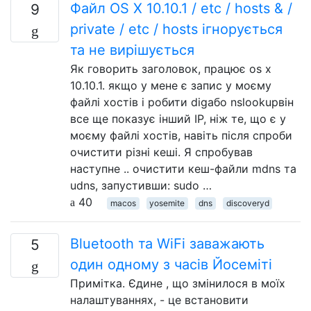
Файл OS X 10.10.1 / etc / hosts & /
9
private / etc / hosts ігнорується
та не вирішується
Як говорить заголовок, працює os x
10.10.1. якщо у мене є запис у моєму
файлі хостів і робити digабо nslookupвін
все ще показує інший IP, ніж те, що є у
моєму файлі хостів, навіть після спроби
очистити різні кеші. Я спробував
наступне .. очистити кеш-файли mdns та
udns, запустивши: sudo …
40
macos
yosemite
dns
discoveryd
Bluetooth та WiFi заважають
5
один одному з часів Йосеміті
Примітка. Єдине , що змінилося в моїх
налаштуваннях, - це встановити