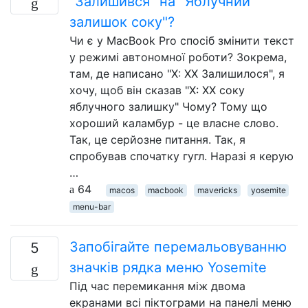
"Залишився" на "Яблучний
залишок соку"?
Чи є у MacBook Pro спосіб змінити текст
у режимі автономної роботи? Зокрема,
там, де написано "X: XX Залишилося", я
хочу, щоб він сказав "X: XX соку
яблучного залишку" Чому? Тому що
хороший каламбур - це власне слово.
Так, це серйозне питання. Так, я
спробував спочатку гугл. Наразі я керую
…
64
macos
macbook
mavericks
yosemite
menu-bar
Запобігайте перемальовуванню
5
значків рядка меню Yosemite
Під час перемикання між двома
екранами всі піктограми на панелі меню