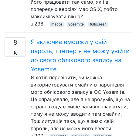
його працювати так само, як і в
попередніх версіях Mac OS X, тобто
максимізувати вікно?
238
macos
yosemite
fullscreen
Я включив емоджи у свій
8
пароль, і тепер я не можу увійти
до свого облікового запису на
Yosemite
Я хотів перевірити, чи можна
використовувати смайли в паролі для
мого облікового запису в ОС Yosemite.
Це спрацювало, але я не зрозумів, що на
екрані входу є лише нативні клавіатури,
тому я не можу вводити там смайли.
Тож ситуація така, що я знаю свій
пароль, але не можу його ввести. …
207