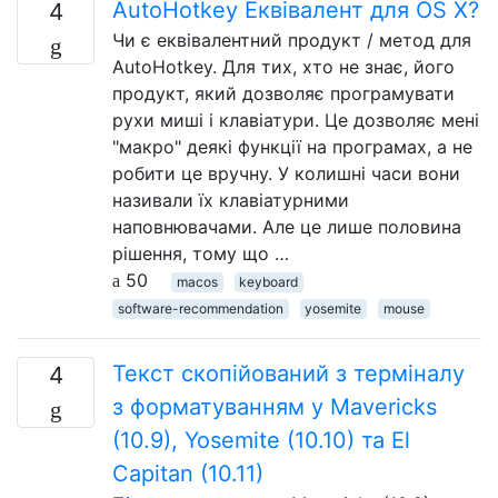
AutoHotkey Еквівалент для OS X?
4
Чи є еквівалентний продукт / метод для
AutoHotkey. Для тих, хто не знає, його
продукт, який дозволяє програмувати
рухи миші і клавіатури. Це дозволяє мені
"макро" деякі функції на програмах, а не
робити це вручну. У колишні часи вони
називали їх клавіатурними
наповнювачами. Але це лише половина
рішення, тому що …
50
macos
keyboard
software-recommendation
yosemite
mouse
Текст скопійований з терміналу
4
з форматуванням у Mavericks
(10.9), Yosemite (10.10) та El
Capitan (10.11)