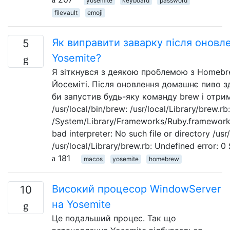
yosemite
keyboard
password
filevault
emoji
Як виправити заварку після оновл
5
Yosemite?
Я зіткнувся з деякою проблемою з Homebr
Йосеміті. Після оновлення домашнє пиво 
би запустив будь-яку команду brew і отр
/usr/local/bin/brew: /usr/local/Library/brew.rb:
/System/Library/Frameworks/Ruby.framework/V
bad interpreter: No such file or directory /usr/
/usr/local/Library/brew.rb: Undefined error: 
181
macos
yosemite
homebrew
Високий процесор WindowServer
10
на Yosemite
Це подальший процес. Так що