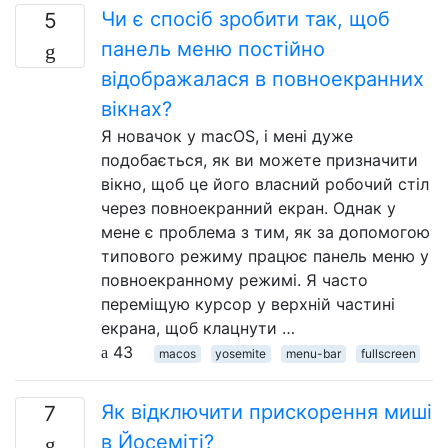
Чи є спосіб зробити так, щоб
5
панель меню постійно
відображалася в повноекранних
вікнах?
Я новачок у macOS, і мені дуже
подобається, як ви можете призначити
вікно, щоб це його власний робочий стіл
через повноекранний екран. Однак у
мене є проблема з тим, як за допомогою
типового режиму працює панель меню у
повноекранному режимі. Я часто
переміщую курсор у верхній частині
екрана, щоб клацнути …
43
macos
yosemite
menu-bar
fullscreen
Як відключити прискорення миші
7
в Йосеміті?