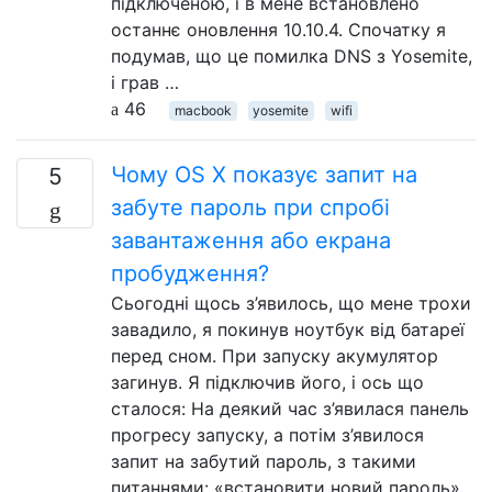
підключеною, і в мене встановлено
останнє оновлення 10.10.4. Спочатку я
подумав, що це помилка DNS з Yosemite,
і грав …
46
macbook
yosemite
wifi
Чому OS X показує запит на
5
забуте пароль при спробі
завантаження або екрана
пробудження?
Сьогодні щось з’явилось, що мене трохи
завадило, я покинув ноутбук від батареї
перед сном. При запуску акумулятор
загинув. Я підключив його, і ось що
сталося: На деякий час з’явилася панель
прогресу запуску, а потім з’явилося
запит на забутий пароль, з такими
питаннями: «встановити новий пароль»