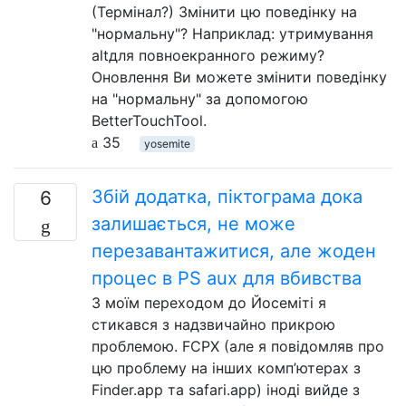
(Термінал?) Змінити цю поведінку на
"нормальну"? Наприклад: утримування
altдля повноекранного режиму?
Оновлення Ви можете змінити поведінку
на "нормальну" за допомогою
BetterTouchTool.
35
yosemite
Збій додатка, піктограма дока
6
залишається, не може
перезавантажитися, але жоден
процес в PS aux для вбивства
З моїм переходом до Йосеміті я
стикався з надзвичайно прикрою
проблемою. FCPX (але я повідомляв про
цю проблему на інших комп’ютерах з
Finder.app та safari.app) іноді вийде з