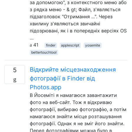
за допомогою", з контекстного меню або
з рядка меню - & gt; Файл, з'являється
підзаголовок "Отримання ...". Через
хвилину з'являються звичайні
підозрювані, як і в попередніх версіях OS
…
41
finder
applescript
yosemite
bettertouchtool
Відкрийте місцезнаходження
5
фотографії в Finder від
Photos.app
В Йосеміті я намагаюся завантажити
фото на веб-сайт. Тож я відкриваю
фотографії, вибираю фотографію, а потім
намагаюся знайти місце розташування
фотографії. Однак я не зміг його знайти.
Перед фотографіями можна було в