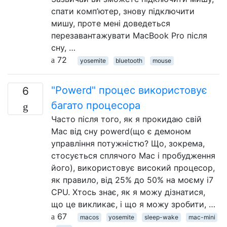
спати комп’ютер, знову підключити
мишу, проте мені доведеться
перезавантажувати MacBook Pro після
сну, …
72
yosemite
bluetooth
mouse
"Powerd" процес використовує
6
багато процесора
Часто після того, як я прокидаю свій
Mac від сну powerd(що є демоном
управління потужністю? Що, зокрема,
стосується сплячого Mac і пробудження
його), використовує високий процесор,
як правило, від 25% до 50% на моєму i7
CPU. Хтось знає, як я можу дізнатися,
що це викликає, і що я можу зробити, …
67
macos
yosemite
sleep-wake
mac-mini