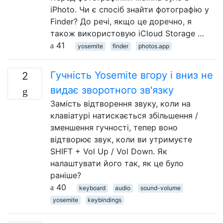
iPhoto. Чи є спосіб знайти фотографію у
Finder? До речі, якщо це доречно, я
також використовую iCloud Storage …
41
yosemite
finder
photos.app
Гучність Yosemite вгору і вниз не
2
видає зворотного зв'язку
Замість відтворення звуку, коли на
клавіатурі натискається збільшення /
зменшення гучності, тепер воно
відтворює звук, коли ви утримуєте
SHIFT + Vol Up / Vol Down. Як
налаштувати його так, як це було
раніше?
40
keyboard
audio
sound-volume
yosemite
keybindings