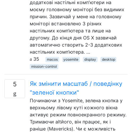
додаткові настільні комп'ютери на
моєму головному моніторі без видимих ​​
причин. Зазвичай у мене на головному
моніторі встановлено 3 різних
настільних комп’ютера та лише на
другому. До кінця дня OS X зазвичай
автоматично створить 2-3 додаткових
настільних комп’ютера. …
35
macos
yosemite
display
desktop
mission-control
Як змінити масштаб / поведінку
5
"зеленої кнопки"
Починаючи з Yosemite, зелена кнопка у
верхньому лівому куті кожного вікна
активує режим повноекранного режиму.
Тримаючи altйого, він працює, як і
раніше (Mavericks). Чи є можливість