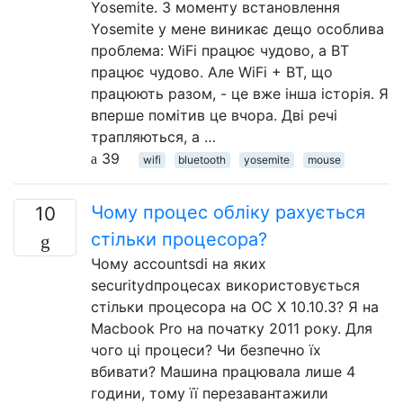
Yosemite. З моменту встановлення
Yosemite у мене виникає дещо особлива
проблема: WiFi працює чудово, а BT
працює чудово. Але WiFi + BT, що
працюють разом, - це вже інша історія. Я
вперше помітив це вчора. Дві речі
трапляються, а …
39
wifi
bluetooth
yosemite
mouse
Чому процес обліку рахується
10
стільки процесора?
Чому accountsdі на яких
securitydпроцесах використовується
стільки процесора на ОС X 10.10.3? Я на
Macbook Pro на початку 2011 року. Для
чого ці процеси? Чи безпечно їх
вбивати? Машина працювала лише 4
години, тому її перезавантажили