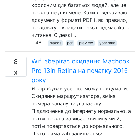
корисним для багатьох людей, але це
просто не для мене. Коли я відкриваю
документ у форматі PDF і, як правило,
продовжую клацати текст під час його
читання. Є деякі …
48
macos
pdf
preview
yosemite
Wifi зберігає скидання Macbook
8
Pro 13in Retina на початку 2015
року
Я спробував усе, що можу придумати.
Скидання маршрутизатора, зміна
номера каналу та діапазону.
Підключення до Інтернету нормально, а
потім просто зависає хвилину чи 2,
потім повертається до нормального.
Піктограма wifi залишається