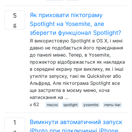
Як приховати піктограму
5
Spotlight на Yosemite, але
зберегти функціонал Spotlight?
Я використовую Spotlight в OS X, і мені
давно не подобається його приєднання
до панелі меню. Тепер, в Yosemite,
прожектор відображається як накладка
в середині екрану при виклику, як і інші
утиліти запуску, такі як Quicksilver або
Альфред. Але піктограма Spotlight все
ще застрягла в моєму меню, хоча
натискання на …
62
macos
spotlight
yosemite
menu-bar
Вимкнути автоматичний запуск
1
iPhoto при підключенні iPhone