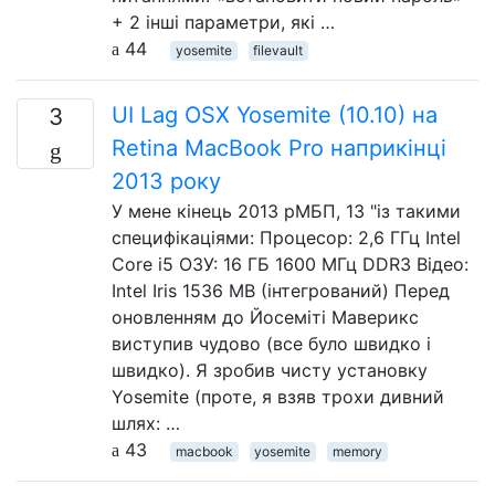
+ 2 інші параметри, які …
44
yosemite
filevault
UI Lag OSX Yosemite (10.10) на
3
Retina MacBook Pro наприкінці
2013 року
У мене кінець 2013 рМБП, 13 "із такими
специфікаціями: Процесор: 2,6 ГГц Intel
Core i5 ОЗУ: 16 ГБ 1600 МГц DDR3 Відео:
Intel Iris 1536 MB (інтегрований) Перед
оновленням до Йосеміті Маверикс
виступив чудово (все було швидко і
швидко). Я зробив чисту установку
Yosemite (проте, я взяв трохи дивний
шлях: …
43
macbook
yosemite
memory