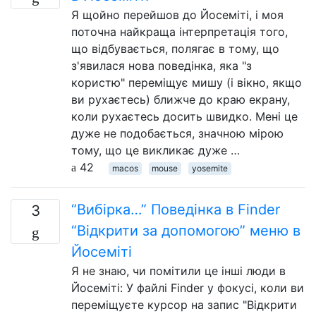
Я щойно перейшов до Йосеміті, і моя
поточна найкраща інтерпретація того,
що відбувається, полягає в тому, що
з'явилася нова поведінка, яка "з
користю" переміщує мишу (і вікно, якщо
ви рухаєтесь) ближче до краю екрану,
коли рухаєтесь досить швидко. Мені це
дуже не подобається, значною мірою
тому, що це викликає дуже …
42
macos
mouse
yosemite
“Вибірка…” Поведінка в Finder
3
“Відкрити за допомогою” меню в
Йосеміті
Я не знаю, чи помітили це інші люди в
Йосеміті: У файлі Finder у фокусі, коли ви
переміщуєте курсор на запис "Відкрити