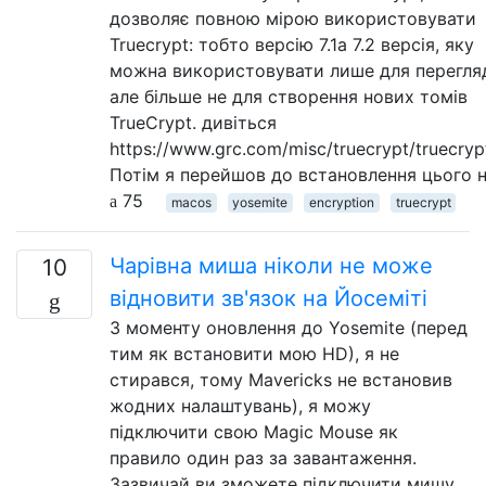
дозволяє повною мірою використовувати
Truecrypt: тобто версію 7.1a 7.2 версія, яку
можна використовувати лише для перегля
але більше не для створення нових томів
TrueCrypt. дивіться
https://www.grc.com/misc/truecrypt/truecryp
Потім я перейшов до встановлення цього 
75
macos
yosemite
encryption
truecrypt
Чарівна миша ніколи не може
10
відновити зв'язок на Йосеміті
З моменту оновлення до Yosemite (перед
тим як встановити мою HD), я не
стирався, тому Mavericks не встановив
жодних налаштувань), я можу
підключити свою Magic Mouse як
правило один раз за завантаження.
Зазвичай ви зможете підключити мишу,