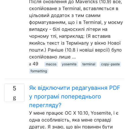
Після оновлення до Mavericks (10.9) все,
скопійоване з Terminal, вставляється в
цільовий додаток з тим самим
форматуванням, що і в Terminal, у моєму
випадку - білі односхилі літери на
чорному тлі, наприклад: (Я вставив
якийсь текст із Терміналу у вікно Нової
пошти.) Раніше (10.8 і новіші версії) було
скопійовано лише …
49
macos
yosemite
terminal
copy-paste
formatting
Як відключити редагування PDF
5
у програмі попереднього
перегляду?
У мене працює ОС X 10.10, Yosemite, і є
одна особливість, яка мене справді
дратує. Я знаю, що він повинен бути