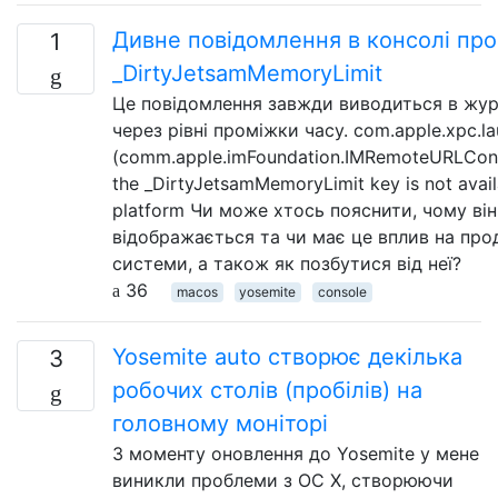
Дивне повідомлення в консолі про
1
_DirtyJetsamMemoryLimit
Це повідомлення завжди виводиться в жур
через рівні проміжки часу. com.apple.xpc.l
(comm.apple.imFoundation.IMRemoteURLCon
the _DirtyJetsamMemoryLimit key is not availa
platform Чи може хтось пояснити, чому він
відображається та чи має це вплив на про
системи, а також як позбутися від неї?
36
macos
yosemite
console
Yosemite auto створює декілька
3
робочих столів (пробілів) на
головному моніторі
З моменту оновлення до Yosemite у мене
виникли проблеми з ОС X, створюючи