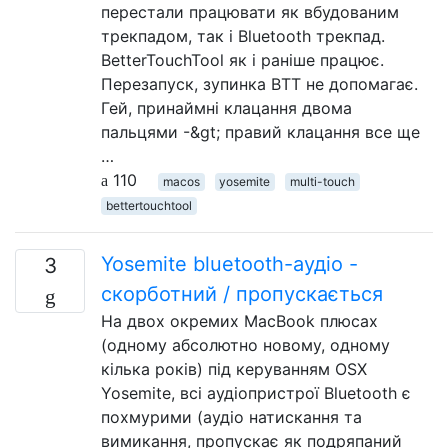
перестали працювати як вбудованим
трекпадом, так і Bluetooth трекпад.
BetterTouchTool як і раніше працює.
Перезапуск, зупинка BTT не допомагає.
Гей, принаймні клацання двома
пальцями -&gt; правий клацання все ще
…
110
macos
yosemite
multi-touch
bettertouchtool
Yosemite bluetooth-аудіо -
3
скорботний / пропускається
На двох окремих MacBook плюсах
(одному абсолютно новому, одному
кілька років) під керуванням OSX
Yosemite, всі аудіопристрої Bluetooth є
похмурими (аудіо натискання та
вимикання, пропускає як подряпаний