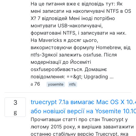
На це питання вже є відповідь тут: Як
мені записати на накопичувачі NTFS в OS
X? 7 відповідей Мені іноді потрібно
монтувати USB-накопичувачі,
форматовані NTFS, і записувати на них.
На Mavericks я досяг цього,
використовуючи формулу Homebrew, від
ntfs-3gякої залежить osxfuse. Після
модернізації до Йосеміті
osxfuseрозбивається. Домашнє
повідомлення: ==&gt; Upgrading …
76
yosemite
ntfs
truecrypt 7.1a вимагає Mac OS X 10.
3
або новішої версії на Yosemite 10.1
Прочитавши статті про стан Truecrypt у
лютому 2015 року, я вирішив завантажити
останню стабільну версію Truecrypt, яка