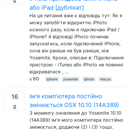
або iPad [дублікат]
На це питання вже є відповідь тут: Як я
можу запобігти відкриттю iPhoto
кожного разу, коли я підключаю iPad /
iPhone? 4 відповіді iPhoto починає
запускатись, коли підключений iPhone,
хоча він раніше не був раніше, ніж
Yosemite. Кроки, описані в: Підключення
пристрою - iTunes або iPhoto не повинні
відкриватися , …
60
iphone
yosemite
iphoto
macos
Ім'я комп'ютера постійно
16
змінюється OSX 10.10 (14A389)
З моменту оновлення до Yosemite 10.10
(14A389) ім'я мого комп'ютера постійно
змінюється, додаючи (2) і (3) тощо.