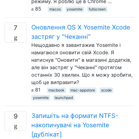
режиму. Я роблю це в Chrome …
85
macos
yosemite
fullscreen
Оновлення OS X Yosemite Xcode
7
застряг у "Чеканні"
Нещодавно я завантажив Yosemite і
намагаюся оновити свій Xcode. Я
натиснув "Оновити" в магазині додатків,
але він застряг у "Чеканні" протягом
останніх 30 хвилин. Що я можу зробити,
щоб це виправити?
81
macbook
mac-appstore
xcode
yosemite
launchpad
Запишіть на формати NTFS-
9
накопичувачі на Yosemite
[дублікат]