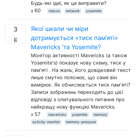
Будь-які ідеї, як це виправити?
60
macos
network
yosemite
Якої шкали чи міри
3
дотримується «тиск пам’яті»
Mavericks 'та Yosemite?
Монітор активності Mavericks (а також
Yosemite's) показує нову схему, тиск у
пам'яті . На жаль, його довідковий текст
лише смутно пояснює, що саме він
вимірює. Як обчислюється тиск пам'яті?
Записи зображень переходять до цієї
відповіді з опитувального питання про
найкращу нову функцію Mavericks.
57
mavericks
yosemite
memory
activity-monitor
memory-pressure