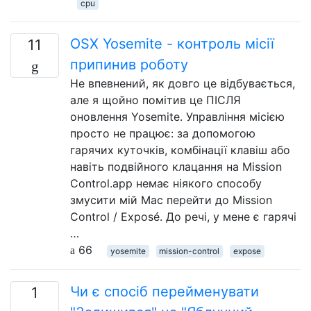
cpu
OSX Yosemite - контроль місії
11
припинив роботу
Не впевнений, як довго це відбувається,
але я щойно помітив це ПІСЛЯ
оновлення Yosemite. Управління місією
просто не працює: за допомогою
гарячих куточків, комбінації клавіш або
навіть подвійного клацання на Mission
Control.app немає ніякого способу
змусити мій Mac перейти до Mission
Control / Exposé. До речі, у мене є гарячі
…
66
yosemite
mission-control
expose
Чи є спосіб перейменувати
1