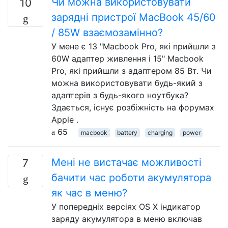
Чи можна використовувати
10
зарядні пристрої MacBook 45/60
/ 85W взаємозамінно?
У мене є 13 "Macbook Pro, які прийшли з
60W адаптер живлення і 15" Macbook
Pro, які прийшли з адаптером 85 Вт. Чи
можна використовувати будь-який з
адаптерів з будь-якого ноутбука?
Здається, існує розбіжність на форумах
Apple .
65
macbook
battery
charging
power
Мені не вистачає можливості
7
бачити час роботи акумулятора
як час в меню?
У попередніх версіях OS X індикатор
заряду акумулятора в меню включав