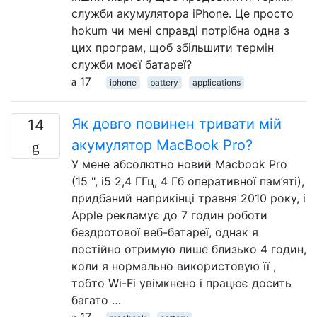
служби акумулятора iPhone. Це просто
hokum чи мені справді потрібна одна з
цих програм, щоб збільшити термін
служби моєї батареї?
17
iphone
battery
applications
Як довго повинен тривати мій
14
акумулятор MacBook Pro?
У мене абсолютно новий Macbook Pro
(15 ", i5 2,4 ГГц, 4 Гб оперативної пам’яті),
придбаний наприкінці травня 2010 року, і
Apple рекламує до 7 годин роботи
бездротової веб-батареї, однак я
постійно отримую лише близько 4 годин,
коли я нормально використовую її ,
тобто Wi-Fi увімкнено і працює досить
багато …
17