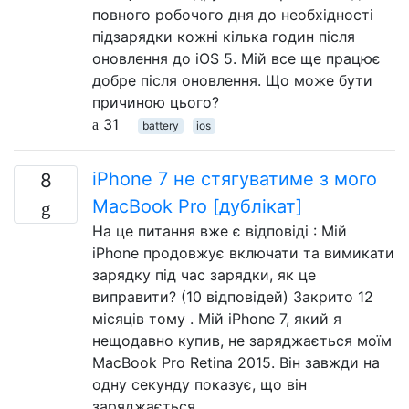
повного робочого дня до необхідності
підзарядки кожні кілька годин після
оновлення до iOS 5. Мій все ще працює
добре після оновлення. Що може бути
причиною цього?
31
battery
ios
iPhone 7 не стягуватиме з мого
8
MacBook Pro [дублікат]
На це питання вже є відповіді : Мій
iPhone продовжує включати та вимикати
зарядку під час зарядки, як це
виправити? (10 відповідей) Закрито 12
місяців тому . Мій iPhone 7, який я
нещодавно купив, не заряджається моїм
MacBook Pro Retina 2015. Він завжди на
одну секунду показує, що він
заряджається, …