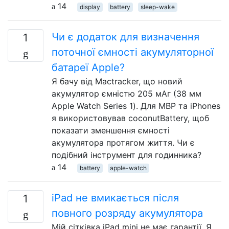
14
display
battery
sleep-wake
Чи є додаток для визначення
1
поточної ємності акумуляторної
батареї Apple?
Я бачу від Mactracker, що новий
акумулятор ємністю 205 мАг (38 мм
Apple Watch Series 1). Для MBP та iPhones
я використовував coconutBattery, щоб
показати зменшення ємності
акумулятора протягом життя. Чи є
подібний інструмент для годинника?
14
battery
apple-watch
iPad не вмикається після
1
повного розряду акумулятора
Мій сітківка iPad mini не має гарантії, Я