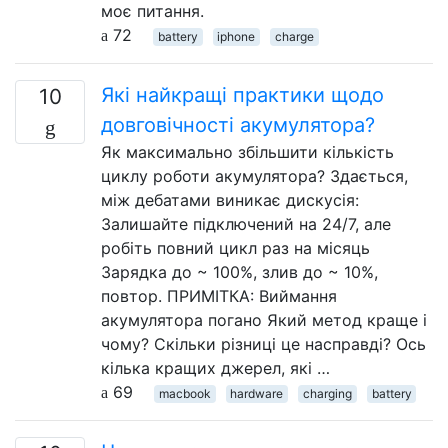
моє питання.
72
battery
iphone
charge
Які найкращі практики щодо
10
довговічності акумулятора?
Як максимально збільшити кількість
циклу роботи акумулятора? Здається,
між дебатами виникає дискусія:
Залишайте підключений на 24/7, але
робіть повний цикл раз на місяць
Зарядка до ~ 100%, злив до ~ 10%,
повтор. ПРИМІТКА: Виймання
акумулятора погано Який метод краще і
чому? Скільки різниці це насправді? Ось
кілька кращих джерел, які …
69
macbook
hardware
charging
battery