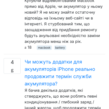
Купуючи відремонтований Macbook
прямо від Apple, чи акумулятор у ньому
новий? Я не можу знайти остаточну
відповідь на їхньому веб-сайті чи в
Інтернеті. Я стурбований тим, що
заощадження від придбання ремонту
будуть анульовані необхідністю заміни
акумулятора менш ніж за рік.
18
macbook
battery
Чи можуть додатки для
4
акумуляторів iPhone реально
продовжити термін служби
акумулятора?
Я бачив декілька додатків, які
стверджують, що вони роблять певні
кондиціонування / глибокий заряд /
інший жаргон, щоб продовжити термін