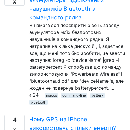
навушників Bluetooth з
командного рядка
Я намагаюся перевірити рівень заряду
акумулятора моїх бездротових
навушників з командного рядка. Я
натрапив на кілька дискусій , і, здається,
все, що мені потрібно зробити, це ввести
наступне: ioreg -c 'deviceName' |grep -i
batterypercent Я спробував цю команду,
використовуючи "Powerbeats Wireless" і
"bluetoothaudiod" для 'deviceName''s, але
жоден не повернув batterypercent. …
24
macos
command-line
battery
bluetooth
Чому GPS на iPhone
4
використовує стільки енергії?