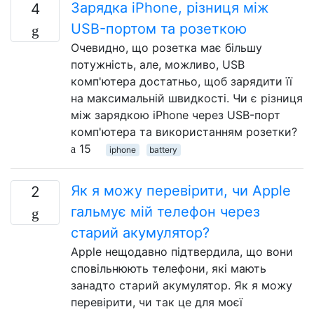
Зарядка iPhone, різниця між
4
USB-портом та розеткою
Очевидно, що розетка має більшу
потужність, але, можливо, USB
комп'ютера достатньо, щоб зарядити її
на максимальній швидкості. Чи є різниця
між зарядкою iPhone через USB-порт
комп'ютера та використанням розетки?
15
iphone
battery
Як я можу перевірити, чи Apple
2
гальмує мій телефон через
старий акумулятор?
Apple нещодавно підтвердила, що вони
сповільнюють телефони, які мають
занадто старий акумулятор. Як я можу
перевірити, чи так це для моєї