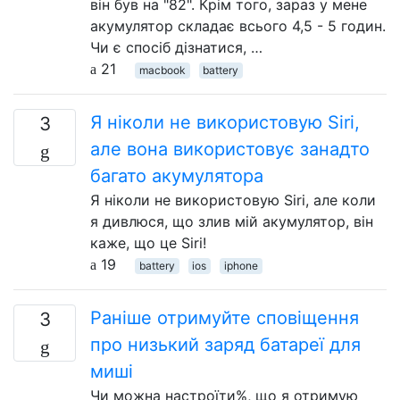
він був на "82". Крім того, зараз у мене
акумулятор складає всього 4,5 - 5 годин.
Чи є спосіб дізнатися, …
21
macbook
battery
Я ніколи не використовую Siri,
3
але вона використовує занадто
багато акумулятора
Я ніколи не використовую Siri, але коли
я дивлюся, що злив мій акумулятор, він
каже, що це Siri!
19
battery
ios
iphone
Раніше отримуйте сповіщення
3
про низький заряд батареї для
миші
Чи можна настроїти%, що я отримую