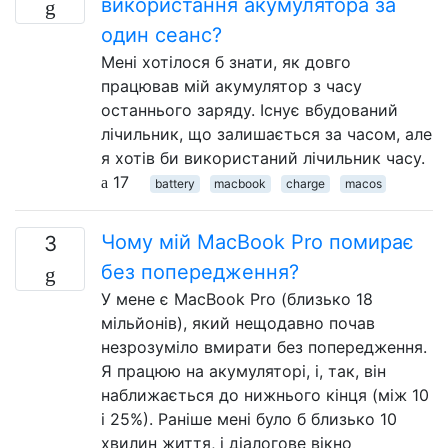
використання акумулятора за
один сеанс?
Мені хотілося б знати, як довго
працював мій акумулятор з часу
останнього заряду. Існує вбудований
лічильник, що залишається за часом, але
я хотів би використаний лічильник часу.
17
battery
macbook
charge
macos
Чому мій MacBook Pro помирає
3
без попередження?
У мене є MacBook Pro (близько 18
мільйонів), який нещодавно почав
незрозуміло вмирати без попередження.
Я працюю на акумуляторі, і, так, він
наближається до нижнього кінця (між 10
і 25%). Раніше мені було б близько 10
хвилин життя, і діалогове вікно