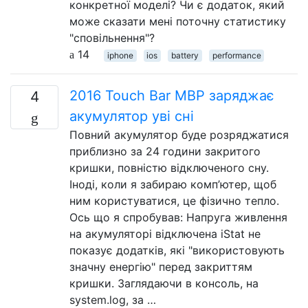
конкретної моделі? Чи є додаток, який
може сказати мені поточну статистику
"сповільнення"?
14
iphone
ios
battery
performance
2016 Touch Bar MBP заряджає
4
акумулятор уві сні
Повний акумулятор буде розряджатися
приблизно за 24 години закритого
кришки, повністю відключеного сну.
Іноді, коли я забираю комп’ютер, щоб
ним користуватися, це фізично тепло.
Ось що я спробував: Напруга живлення
на акумуляторі відключена iStat не
показує додатків, які "використовують
значну енергію" перед закриттям
кришки. Заглядаючи в консоль, на
system.log, за …