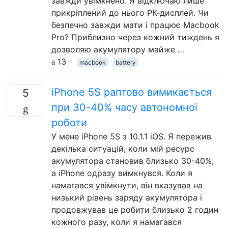
завжди увімкнено. Я відключаю лише
прикріплений до нього РК-дисплей. Чи
безпечно завжди мати і працює Macbook
Pro? Приблизно через кожний тиждень я
дозволяю акумулятору майже …
13
macbook
battery
iPhone 5S раптово вимикається
5
при 30-40% часу автономної
роботи
У мене iPhone 5S з 10.1.1 iOS. Я пережив
декілька ситуацій, коли мій ресурс
акумулятора становив близько 30-40%,
а iPhone одразу вимкнувся. Коли я
намагався увімкнути, він вказував на
низький рівень заряду акумулятора і
продовжував це робити близько 2 годин
кожного разу, коли я намагався