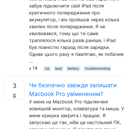
забув підключити свій iPad після
критичного попередження про
акумулятор, і він пройшов через кілька
хвилин після попередження. Я не
хвилювався, тому що те саме
траплялося кілька разів раніше, і iPad
був повністю гаразд після зарядки.
Однак цього разу я пам’ятаю, як побачив
…
14
ios
ipad
battery
troubleshooting
Чи безпечно завжди залишати
3
Macbook Pro увімкненим?
У мене на Macbook Pro підключені
зовнішній монітор, клавіатура та миша. У
мене кришка закрита і працює. Я
запускаю це так, ніби це настільний ПК,