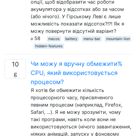
опції, щоб відобразити час роботи
акумулятора у відсотках або за часом
(або нічого). У Гірському Леві є лише
можливість показати відсоток?!?! Як я
можу повернути відсутній варіант?
58
macos
battery
menu-bar
mountain-lion
hidden-features
Чи можу я вручну обмежити%
10
CPU, який використовується
процесом?
Я хотів би обмежити кількість
процесорного часу, присвяченого
певним процесам (наприклад, Firefox,
Safari, ...). Я не можу зрозуміти, чому
такі програми, навіть коли вони не
використовуються (нічого завантаження,
ніяких анімацій, запуску у фоновому