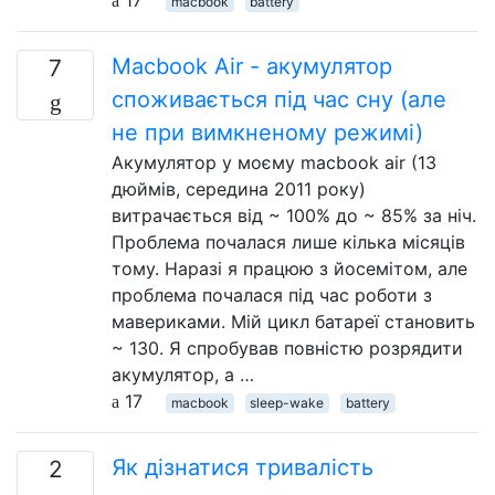
macbook
battery
Macbook Air - акумулятор
7
споживається під час сну (але
не при вимкненому режимі)
Акумулятор у моєму macbook air (13
дюймів, середина 2011 року)
витрачається від ~ 100% до ~ 85% за ніч.
Проблема почалася лише кілька місяців
тому. Наразі я працюю з йосемітом, але
проблема почалася під час роботи з
мавериками. Мій цикл батареї становить
~ 130. Я спробував повністю розрядити
акумулятор, а …
17
macbook
sleep-wake
battery
Як дізнатися тривалість
2