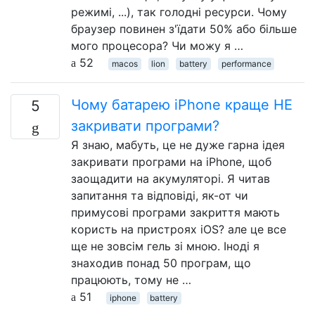
режимі, ...), так голодні ресурси. Чому
браузер повинен з'їдати 50% або більше
мого процесора? Чи можу я …
52
macos
lion
battery
performance
Чому батарею iPhone краще НЕ
5
закривати програми?
Я знаю, мабуть, це не дуже гарна ідея
закривати програми на iPhone, щоб
заощадити на акумуляторі. Я читав
запитання та відповіді, як-от чи
примусові програми закриття мають
користь на пристроях iOS? але це все
ще не зовсім гель зі мною. Іноді я
знаходив понад 50 програм, що
працюють, тому не …
51
iphone
battery