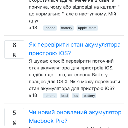
причина, чому або відповіді на кшталт "
це нормально ", але в наступному. Мій
друг …
18
iphone
battery
apple-store
Як перевірити стан акумулятора
6
пристрою iOS?
Я шукаю спосіб перевірити поточний
стан акумулятора для пристроїв iOS,
подібно до того, як coconutBattery
працює для OS X. Як я можу перевірити
стан акумулятора для пристрою iOS?
18
iphone
ipad
ios
battery
Чи новий оновлений акумулятор
5
Macbook Pro?