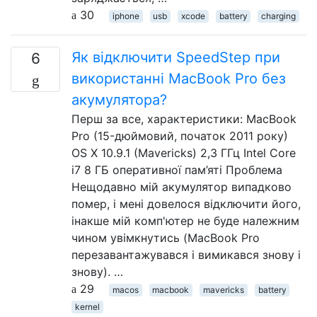
30
iphone
usb
xcode
battery
charging
Як відключити SpeedStep при
6
використанні MacBook Pro без
акумулятора?
Перш за все, характеристики: MacBook
Pro (15-дюймовий, початок 2011 року)
OS X 10.9.1 (Mavericks) 2,3 ГГц Intel Core
i7 8 ГБ оперативної пам’яті Проблема
Нещодавно мій акумулятор випадково
помер, і мені довелося відключити його,
інакше мій комп'ютер не буде належним
чином увімкнутись (MacBook Pro
перезавантажувався і вимикався знову і
знову). …
29
macos
macbook
mavericks
battery
kernel