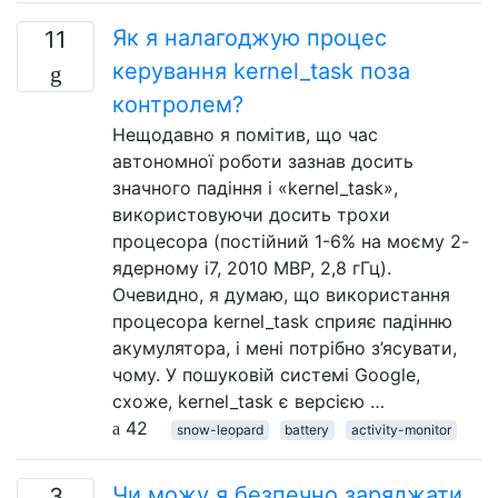
Як я налагоджую процес
11
керування kernel_task поза
контролем?
Нещодавно я помітив, що час
автономної роботи зазнав досить
значного падіння і «kernel_task»,
використовуючи досить трохи
процесора (постійний 1-6% на моєму 2-
ядерному i7, 2010 MBP, 2,8 гГц).
Очевидно, я думаю, що використання
процесора kernel_task сприяє падінню
акумулятора, і мені потрібно з’ясувати,
чому. У пошуковій системі Google,
схоже, kernel_task є версією …
42
snow-leopard
battery
activity-monitor
Чи можу я безпечно заряджати
3