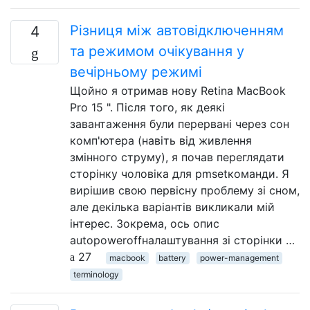
Різниця між автовідключенням
4
та режимом очікування у
вечірньому режимі
Щойно я отримав нову Retina MacBook
Pro 15 ". Після того, як деякі
завантаження були перервані через сон
комп'ютера (навіть від живлення
змінного струму), я почав переглядати
сторінку чоловіка для pmsetкоманди. Я
вирішив свою первісну проблему зі сном,
але декілька варіантів викликали мій
інтерес. Зокрема, ось опис
autopoweroffналаштування зі сторінки …
27
macbook
battery
power-management
terminology