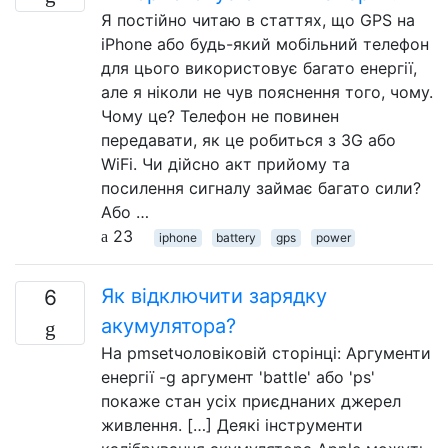
Я постійно читаю в статтях, що GPS на
iPhone або будь-який мобільний телефон
для цього використовує багато енергії,
але я ніколи не чув пояснення того, чому.
Чому це? Телефон не повинен
передавати, як це робиться з 3G або
WiFi. Чи дійсно акт прийому та
посилення сигналу займає багато сили?
Або …
23
iphone
battery
gps
power
Як відключити зарядку
6
акумулятора?
На pmsetчоловіковій сторінці: Аргументи
енергії -g аргумент 'battle' або 'ps'
покаже стан усіх приєднаних джерел
живлення. […] Деякі інструменти