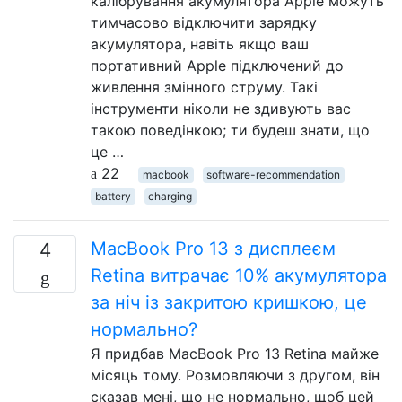
калібрування акумулятора Apple можуть
тимчасово відключити зарядку
акумулятора, навіть якщо ваш
портативний Apple підключений до
живлення змінного струму. Такі
інструменти ніколи не здивують вас
такою поведінкою; ти будеш знати, що
це …
22
macbook
software-recommendation
battery
charging
MacBook Pro 13 з дисплеєм
4
Retina витрачає 10% акумулятора
за ніч із закритою кришкою, це
нормально?
Я придбав MacBook Pro 13 Retina майже
місяць тому. Розмовляючи з другом, він
сказав мені, що не нормально, щоб цей