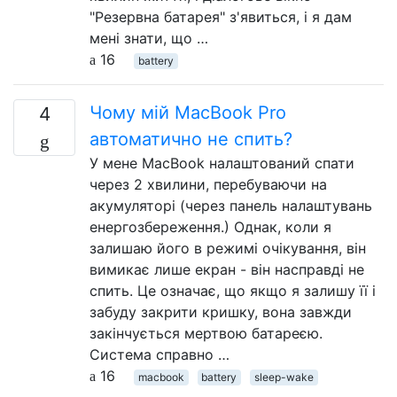
"Резервна батарея" з'явиться, і я дам
мені знати, що …
16
battery
Чому мій MacBook Pro
4
автоматично не спить?
У мене MacBook налаштований спати
через 2 хвилини, перебуваючи на
акумуляторі (через панель налаштувань
енергозбереження.) Однак, коли я
залишаю його в режимі очікування, він
вимикає лише екран - він насправді не
спить. Це означає, що якщо я залишу її і
забуду закрити кришку, вона завжди
закінчується мертвою батареєю.
Система справно …
16
macbook
battery
sleep-wake