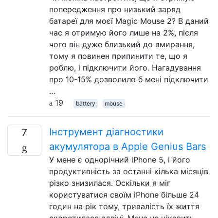
попередження про низький заряд
батареї для моєї Magic Mouse 2? В даний
час я отримую його лише на 2%, після
чого він дуже близький до вмирання,
тому я повинен припинити те, що я
роблю, і підключити його. Нагадування
про 10-15% дозволило б мені підключити
…
19
battery
mouse
Інструмент діагностики
7
акумулятора в Apple Genius Bars
У мене є однорічний iPhone 5, і його
продуктивність за останні кілька місяців
різко знизилася. Оскільки я міг
користуватися своїм iPhone більше 24
годин на рік тому, тривалість їх життя
скоротилася вдвічі. Мене не цікавить