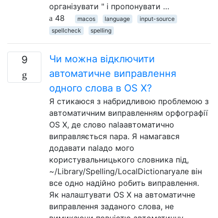
організувати " і пропонувати …
48
macos
language
input-source
spellcheck
spelling
Чи можна відключити
9
автоматичне виправлення
одного слова в OS X?
Я стикаюся з набридливою проблемою з
автоматичним виправленням орфографії
OS X, де слово nalaавтоматично
виправляється napa. Я намагався
додавати nalaдо мого
користувальницького словника під,
~/Library/Spelling/LocalDictionaryале він
все одно надійно робить виправлення.
Як налаштувати OS X на автоматичне
виправлення заданого слова, не
вимикаючи повністю автоматичну