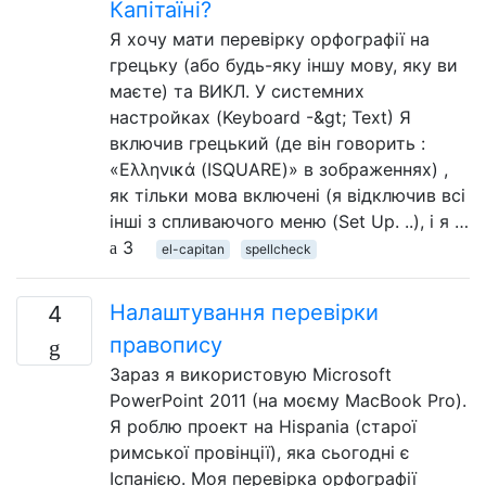
Капітаїні?
Я хочу мати перевірку орфографії на
грецьку (або будь-яку іншу мову, яку ви
маєте) та ВИКЛ. У системних
настройках (Keyboard -&gt; Text) Я
включив грецький (де він говорить :
«Ελληνικά (ISQUARE)» в зображеннях) ,
як тільки мова включені (я відключив всі
інші з спливаючого меню (Set Up. ..), і я …
3
el-capitan
spellcheck
Налаштування перевірки
4
правопису
Зараз я використовую Microsoft
PowerPoint 2011 (на моєму MacBook Pro).
Я роблю проект на Hispania (старої
римської провінції), яка сьогодні є
Іспанією. Моя перевірка орфографії