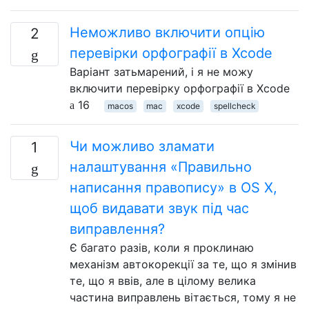
Неможливо включити опцію
2
перевірки орфографії в Xcode
Варіант затьмарений, і я не можу
включити перевірку орфографії в Xcode
16
macos
mac
xcode
spellcheck
Чи можливо зламати
1
налаштування «Правильно
написання правопису» в OS X,
щоб видавати звук під час
виправлення?
Є багато разів, коли я проклинаю
механізм автокорекції за те, що я змінив
те, що я ввів, але в цілому велика
частина виправлень вітається, тому я не