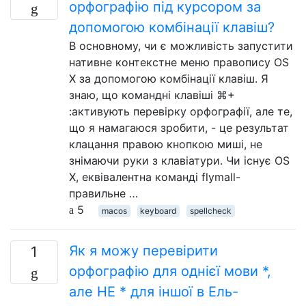
орфографію під курсором за
допомогою комбінації клавіш?
В основному, чи є можливість запустити
нативне контекстне меню правопису OS
X за допомогою комбінації клавіш. Я
знаю, що командні клавіші ⌘+
:активують перевірку орфографії, але те,
що я намагаюся зробити, - це результат
клацання правою кнопкою миші, не
знімаючи руки з клавіатури. Чи існує OS
X, еквівалентна команді flymall-
правильне …
5
macos
keyboard
spellcheck
Як я можу перевірити
1
орфографію для однієї мови *,
але НЕ * для іншої в Ель-