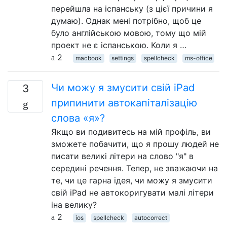
перейшла на іспанську (з цієї причини я
думаю). Однак мені потрібно, щоб це
було англійською мовою, тому що мій
проект не є іспанською. Коли я …
2
macbook
settings
spellcheck
ms-office
Чи можу я змусити свій iPad
3
припинити автокапіталізацію
слова «я»?
Якщо ви подивитесь на мій профіль, ви
зможете побачити, що я прошу людей не
писати великі літери на слово "я" в
середині речення. Тепер, не зважаючи на
те, чи це гарна ідея, чи можу я змусити
свій iPad не автокоригувати малі літери
iна велику?
2
ios
spellcheck
autocorrect