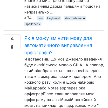
кнопкою миші (або клацнувши ctrl,
натисканням двома пальцями тощо) на
неправильно …
74
lion
keyboard
shortcut-menu
spellcheck
Як я можу змінити мову для
4
автоматичного виправлення
орфографії?
Я встановив, що моє джерело введення
буде англійською мовою США . А прапор,
який відображається на панелі завдань,
також є американським прапором. Але
кожного разу, коли я щось набираю
Mail.appабо Notes.appперевірка
орфографії все-таки виправляє мою
орфограму на англійській англійській
мові : наприклад, це підкреслює мою "