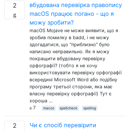
вбудована перевірка правопису
2
macOS працює погано - що я
можу зробити?
macOS Mojave не може виявити, що я
зробив помилку в badd, і не можу
здогадатися, що "приблизно" було
написано неправильно. Як я можу
покращити вбудовану перевірку
орфографії? (тобто я не хочу
використовувати перевірку орфографії
всередині Microsoft Word або подібну
програму третьої сторони, яка має
власну перевірку орфографії) Тут є
хороша …
7
macos
spellcheck
spelling
Чи є спосіб перевірити
2