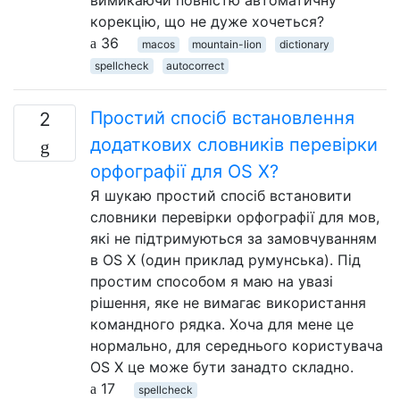
корекцію, що не дуже хочеться?
36
macos
mountain-lion
dictionary
spellcheck
autocorrect
Простий спосіб встановлення
2
додаткових словників перевірки
орфографії для OS X?
Я шукаю простий спосіб встановити
словники перевірки орфографії для мов,
які не підтримуються за замовчуванням
в OS X (один приклад румунська). Під
простим способом я маю на увазі
рішення, яке не вимагає використання
командного рядка. Хоча для мене це
нормально, для середнього користувача
OS X це може бути занадто складно.
17
spellcheck