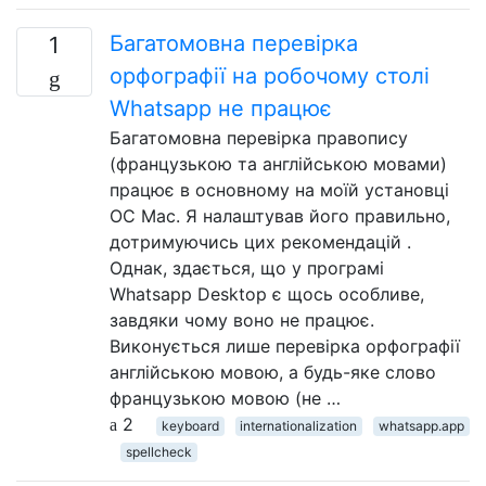
Багатомовна перевірка
1
орфографії на робочому столі
Whatsapp не працює
Багатомовна перевірка правопису
(французькою та англійською мовами)
працює в основному на моїй установці
ОС Mac. Я налаштував його правильно,
дотримуючись цих рекомендацій .
Однак, здається, що у програмі
Whatsapp Desktop є щось особливе,
завдяки чому воно не працює.
Виконується лише перевірка орфографії
англійською мовою, а будь-яке слово
французькою мовою (не …
2
keyboard
internationalization
whatsapp.app
spellcheck