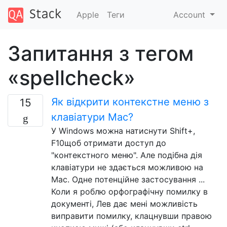
Apple
Теги
Account
Запитання з тегом
«spellcheck»
Як відкрити контекстне меню з
15
клавіатури Mac?
У Windows можна натиснути Shift+,
F10щоб отримати доступ до
"контекстного меню". Але подібна дія
клавіатури не здається можливою на
Mac. Одне потенційне застосування ...
Коли я роблю орфографічну помилку в
документі, Лев дає мені можливість
виправити помилку, клацнувши правою