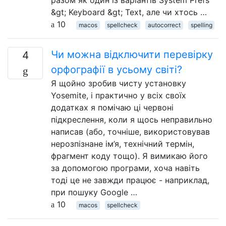
&gt; Keyboard &gt; Text, але чи хтось …
10
macos
spellcheck
autocorrect
spelling
Чи можна відключити перевірку
4
орфографії в усьому світі?
Я щойно зробив чисту установку
Yosemite, і практично у всіх своїх
додатках я помічаю ці червоні
підкреслення, коли я щось неправильно
написав (або, точніше, використовував
нерозпізнане ім’я, технічний термін,
фрагмент коду тощо). Я вимикаю його
за допомогою програми, хоча навіть
тоді це не завжди працює - наприклад,
при пошуку Google …
10
macos
spellcheck