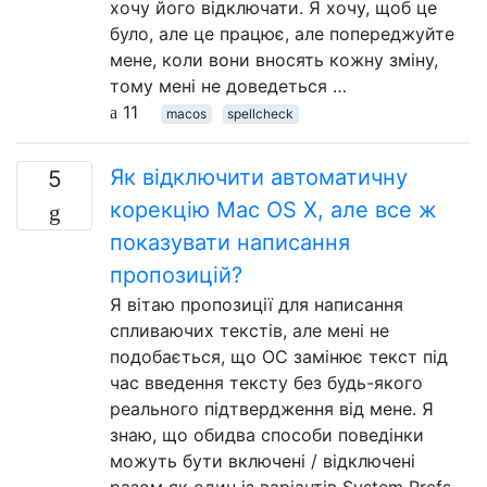
хочу його відключати. Я хочу, щоб це
було, але це працює, але попереджуйте
мене, коли вони вносять кожну зміну,
тому мені не доведеться …
11
macos
spellcheck
Як відключити автоматичну
5
корекцію Mac OS X, але все ж
показувати написання
пропозицій?
Я вітаю пропозиції для написання
спливаючих текстів, але мені не
подобається, що ОС замінює текст під
час введення тексту без будь-якого
реального підтвердження від мене. Я
знаю, що обидва способи поведінки
можуть бути включені / відключені
разом як один із варіантів System Prefs