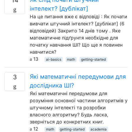
14
інтелект? [дублікат]
На це питання вже є відповіді : Як почати
вивчати штучний інтелект? [дублікат] (6
відповідей) Закрито 14 днів тому . Яке
математичне підґрунтя необхідне для
початку навчання ШІ? Що ще я повинен
навчитися?
13
ai-basics
math
getting-started
Які математичні передумови для
3
дослідника ШІ?
Які математичні передумови для
розуміння основної частини алгоритмів у
штучному інтелекті та розробки
власного алгоритму? Будь ласка,
зверніться до конкретних книг.
12
math
getting-started
academia