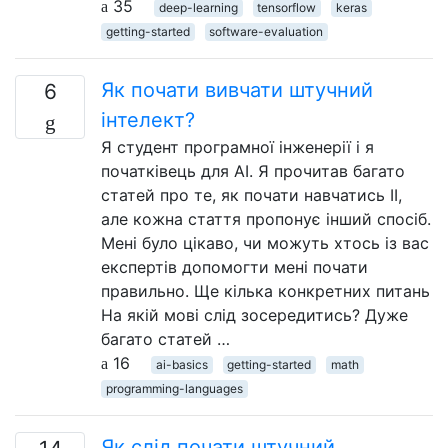
35
deep-learning
tensorflow
keras
getting-started
software-evaluation
Як почати вивчати штучний
6
інтелект?
Я студент програмної інженерії і я
початківець для AI. Я прочитав багато
статей про те, як почати навчатись ІІ,
але кожна стаття пропонує інший спосіб.
Мені було цікаво, чи можуть хтось із вас
експертів допомогти мені почати
правильно. Ще кілька конкретних питань
На якій мові слід зосередитись? Дуже
багато статей …
16
ai-basics
getting-started
math
programming-languages
Як слід почати штучний