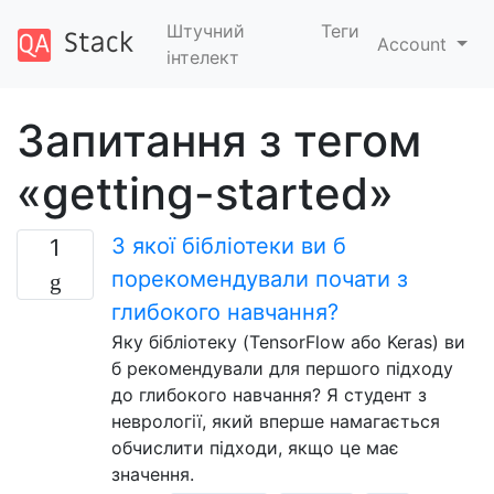
Штучний
Теги
Account
інтелект
Запитання з тегом
«getting-started»
З якої бібліотеки ви б
1
порекомендували почати з
глибокого навчання?
Яку бібліотеку (TensorFlow або Keras) ви
б рекомендували для першого підходу
до глибокого навчання? Я студент з
неврології, який вперше намагається
обчислити підходи, якщо це має
значення.