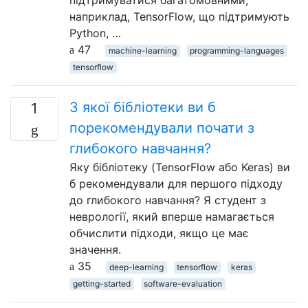
підтримуватися багатомовними,
наприклад, TensorFlow, що підтримують
Python, …
47
machine-learning
programming-languages
tensorflow
З якої бібліотеки ви б
1
порекомендували почати з
глибокого навчання?
Яку бібліотеку (TensorFlow або Keras) ви
б рекомендували для першого підходу
до глибокого навчання? Я студент з
неврології, який вперше намагається
обчислити підходи, якщо це має
значення.
35
deep-learning
tensorflow
keras
getting-started
software-evaluation