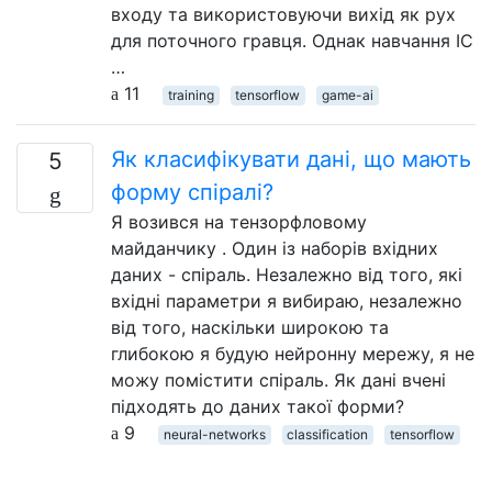
входу та використовуючи вихід як рух
для поточного гравця. Однак навчання ІС
…
11
training
tensorflow
game-ai
Як класифікувати дані, що мають
5
форму спіралі?
Я возився на тензорфловому
майданчику . Один із наборів вхідних
даних - спіраль. Незалежно від того, які
вхідні параметри я вибираю, незалежно
від того, наскільки широкою та
глибокою я будую нейронну мережу, я не
можу помістити спіраль. Як дані вчені
підходять до даних такої форми?
9
neural-networks
classification
tensorflow