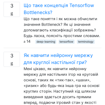
Що таке концепція Tensorflow
3
Bottlenecks?
Що таке поняття і як можна обчислити
значення Bottleneck? Як ці значення
допомагають класифікації зображень?
Будь ласка, поясніть простими словами.
14
deep-learning
tensorflow
terminology
Як навчити нейронну мережу
3
для круглої настільної гри?
Мені цікаво, як навчити нейронну
мережу для настільних ігор на круговій
основі, таких як «тик-так», «шахи»,
«ризик» або будь-яка інша гра на основі
круглих сторін. Наступний хід шляхом
виведення здається досить прямим
вперед, подаючи ігровий стан у якості