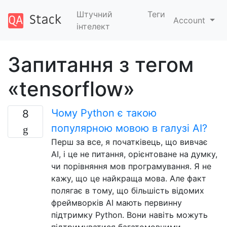
Штучний
Теги
Account
інтелект
Запитання з тегом
«tensorflow»
Чому Python є такою
8
популярною мовою в галузі AI?
Перш за все, я початківець, що вивчає
AI, і це не питання, орієнтоване на думку,
чи порівняння мов програмування. Я не
кажу, що це найкраща мова. Але факт
полягає в тому, що більшість відомих
фреймворків AI мають первинну
підтримку Python. Вони навіть можуть