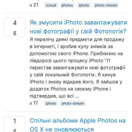
21
icloud
photos
iphoto
photo-stream
Як змусити iPhoto завантажувати
4
нові фотографії у свій Фотопотік?
Я перелічу деякі предмети для продажу
в Інтернеті, і зробив купу знімків за
допомогою свого iPhone. Приблизно на
півдорозі цього процесу iPhoto '11
перестав завантажувати нові фотографії
у свій локальний Фотопотік. Я кинув
iPhoto і знову відкрив його. Я зайшов у
додаток Photos на своєму iPhone і
підтвердив, що всі …
17
iphoto
photo-stream
Спільні альбоми Apple Photos на
1
OS X не оновлюються