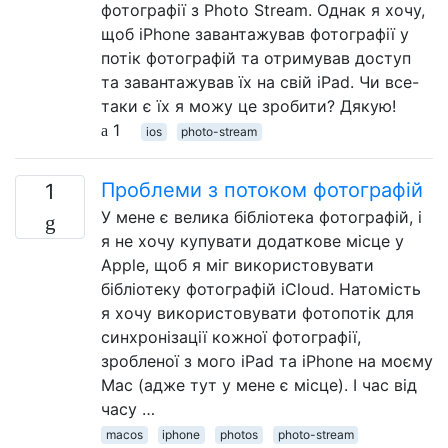
фотографії з Photo Stream. Однак я хочу,
щоб iPhone завантажував фотографії у
потік фотографій та отримував доступ
та завантажував їх на свій iPad. Чи все-
таки є їх я можу це зробити? Дякую!
1
ios
photo-stream
Проблеми з потоком фотографій
1
У мене є велика бібліотека фотографій, і
я не хочу купувати додаткове місце у
Apple, щоб я міг використовувати
бібліотеку фотографій iCloud. Натомість
я хочу використовувати фотопотік для
синхронізації кожної фотографії,
зробленої з мого iPad та iPhone на моєму
Mac (адже тут у мене є місце). І час від
часу …
macos
iphone
photos
photo-stream