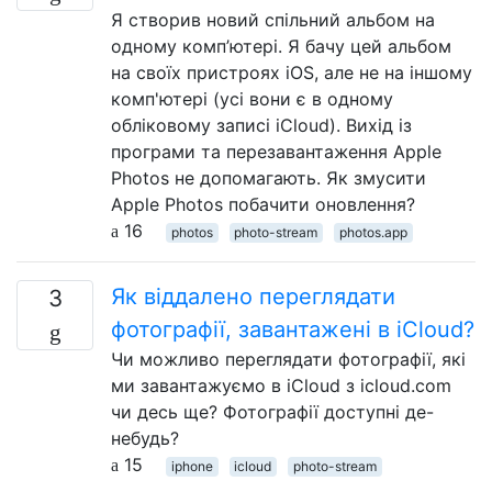
Я створив новий спільний альбом на
одному комп’ютері. Я бачу цей альбом
на своїх пристроях iOS, але не на іншому
комп'ютері (усі вони є в одному
обліковому записі iCloud). Вихід із
програми та перезавантаження Apple
Photos не допомагають. Як змусити
Apple Photos побачити оновлення?
16
photos
photo-stream
photos.app
Як віддалено переглядати
3
фотографії, завантажені в iCloud?
Чи можливо переглядати фотографії, які
ми завантажуємо в iCloud з icloud.com
чи десь ще? Фотографії доступні де-
небудь?
15
iphone
icloud
photo-stream