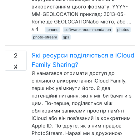
використанням цього формату: YYYY-
MM-GEOLOCATION приклад: 2013-05-
Rome де GEOLOCATIONабо місто, або …
4
iphone
software-recommendation
photos
photo-stream
gps
Які ресурси поділяються в iCloud
2
Family Sharing?
Я намагався отримати доступ до
спільного використання iCloud Family,
перш ніж увімкнути його. Є два
потенційні питання, які я міг би бачити з
цим. По-перше, поділяється між
обліковими записами простір пам’яті
iCloud або він пов’язаний із конкретним
Apple ID. По-друге, як з ним працює
PhotoStream. Наразі ми з дружиною