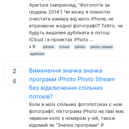
Aperture (наприклад, "Фотопотік за
грудень 2014") Чи можу я повністю
очистити камеру від мого iPhone, не
втрачаючи жодної фотографії? Тобто. чи
будуть видалені дублікати в потоці
iCloud і в проектах iPhoto …
6
iphone
icloud
iphoto
photo-stream
aperture
Вимкнення значка значка
2
програми iPhoto Photo Stream
без відключення спільних
потоків?
Коли в моїх спільних фотопотоках є нові
фотографії, піктограма iPhoto на лаві має
червоне коло з номером у ній, також
відомий як "Значок програми" Я