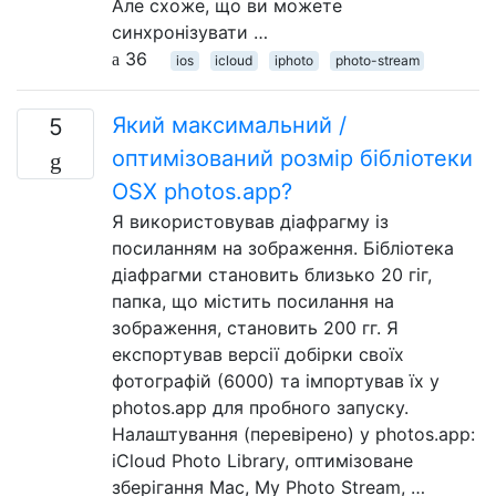
Але схоже, що ви можете
синхронізувати …
36
ios
icloud
iphoto
photo-stream
Який максимальний /
5
оптимізований розмір бібліотеки
OSX photos.app?
Я використовував діафрагму із
посиланням на зображення. Бібліотека
діафрагми становить близько 20 гіг,
папка, що містить посилання на
зображення, становить 200 гг. Я
експортував версії добірки своїх
фотографій (6000) та імпортував їх у
photos.app для пробного запуску.
Налаштування (перевірено) у photos.app:
iCloud Photo Library, оптимізоване
зберігання Mac, My Photo Stream, …