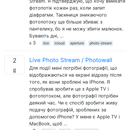
Stream. Я підтверджую, що хочу вмикати
фотопотік кожен раз, коли запит
діафрагми. Таємниця зникаючого
фотопотоку ще більше збиває з
пантелику, бо я не можу збити малюнок.
Бувають дні, …
3
lion
icloud
aperture
photo-stream
Live Photo Stream / Photowall
2
Для події мені потрібні фотографії, що
відображаються на екрані відразу після
того, як вони зроблені на iPhone. Я
спробував зробити це з Apple TV і
фотопотоком, але фотографії потрібен
деякий час. Чи є спосіб зробити живу
подачу фотографій, зроблених за
допомогою iPhone? У мене є Apple TV і
MacBook, щоб …