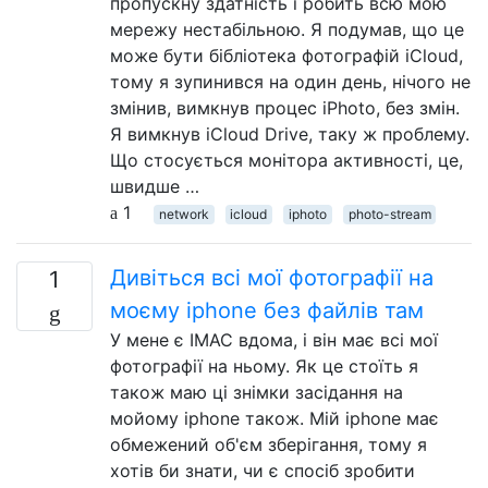
пропускну здатність і робить всю мою
мережу нестабільною. Я подумав, що це
може бути бібліотека фотографій iCloud,
тому я зупинився на один день, нічого не
змінив, вимкнув процес iPhoto, без змін.
Я вимкнув iCloud Drive, таку ж проблему.
Що стосується монітора активності, це,
швидше …
1
network
icloud
iphoto
photo-stream
Дивіться всі мої фотографії на
1
моєму iphone без файлів там
У мене є IMAC вдома, і він має всі мої
фотографії на ньому. Як це стоїть я
також маю ці знімки засідання на
мойому iphone також. Мій iphone має
обмежений об'єм зберігання, тому я
хотів би знати, чи є спосіб зробити