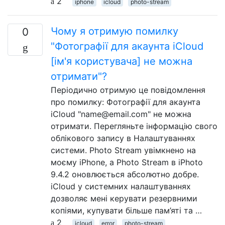
2
iphone
icloud
photo-stream
Чому я отримую помилку
0
"Фотографії для акаунта iCloud
[ім'я користувача] не можна
отримати"?
Періодично отримую це повідомлення
про помилку: Фотографії для акаунта
iCloud "name@email.com" не можна
отримати. Перегляньте інформацію свого
облікового запису в Налаштуваннях
системи. Photo Stream увімкнено на
моєму iPhone, а Photo Stream в iPhoto
9.4.2 оновлюється абсолютно добре.
iCloud у системних налаштуваннях
дозволяє мені керувати резервними
копіями, купувати більше пам’яті та …
2
icloud
error
photo-stream