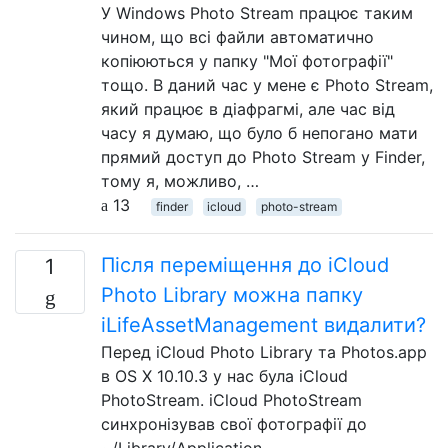
У Windows Photo Stream працює таким
чином, що всі файли автоматично
копіюються у папку "Мої фотографії"
тощо. В даний час у мене є Photo Stream,
який працює в діафрагмі, але час від
часу я думаю, що було б непогано мати
прямий доступ до Photo Stream у Finder,
тому я, можливо, …
13
finder
icloud
photo-stream
Після переміщення до iCloud
1
Photo Library можна папку
iLifeAssetManagement видалити?
Перед iCloud Photo Library та Photos.app
в OS X 10.10.3 у нас була iCloud
PhotoStream. iCloud PhotoStream
синхронізував свої фотографії до
~/Library/Application