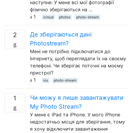
наступне: У мене всі мої фотографії
фізично зберігаються на …
1
icloud
photos
photo-stream
Де зберігаються дані
2
Photostream?
Мені не потрібно підключатися до
Інтернету, щоб переглядати їх на своєму
телефоні. Чи зберігає поточні на моєму
пристрої?
1
ios
photo-stream
Чи можу я лише завантажувати
1
My Photo Stream?
У мене є iPad та iPhone. У мого iPhone
недостатньо місця для зберігання, тому
я хочу відключити завантаження