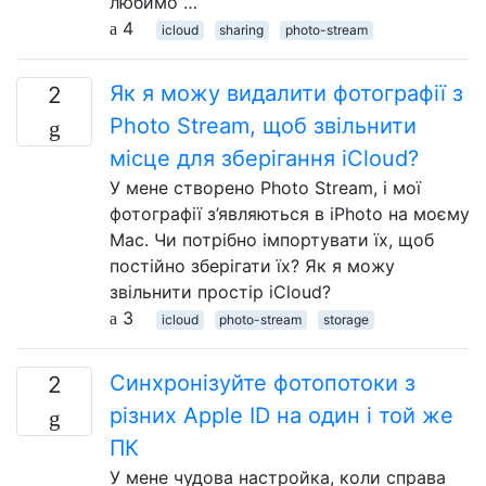
любимо …
4
icloud
sharing
photo-stream
Як я можу видалити фотографії з
2
Photo Stream, щоб звільнити
місце для зберігання iCloud?
У мене створено Photo Stream, і мої
фотографії з’являються в iPhoto на моєму
Mac. Чи потрібно імпортувати їх, щоб
постійно зберігати їх? Як я можу
звільнити простір iCloud?
3
icloud
photo-stream
storage
Синхронізуйте фотопотоки з
2
різних Apple ID на один і той же
ПК
У мене чудова настройка, коли справа