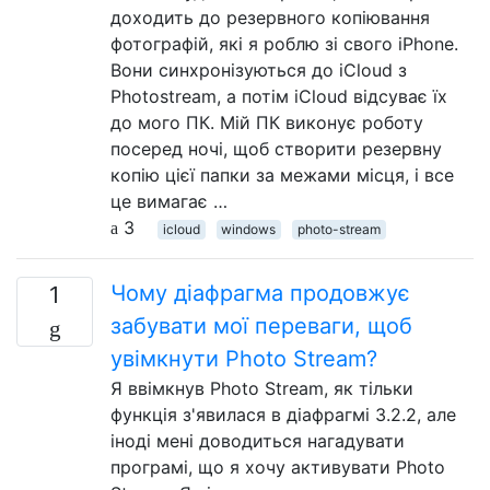
доходить до резервного копіювання
фотографій, які я роблю зі свого iPhone.
Вони синхронізуються до iCloud з
Photostream, а потім iCloud відсуває їх
до мого ПК. Мій ПК виконує роботу
посеред ночі, щоб створити резервну
копію цієї папки за межами місця, і все
це вимагає …
3
icloud
windows
photo-stream
Чому діафрагма продовжує
1
забувати мої переваги, щоб
увімкнути Photo Stream?
Я ввімкнув Photo Stream, як тільки
функція з'явилася в діафрагмі 3.2.2, але
іноді мені доводиться нагадувати
програмі, що я хочу активувати Photo