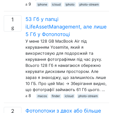
9
iphone
icloud
iphoto
photo-stream
53 Гб у папці
1
iLifeAssetManagement, але лише
5 Гб у Фотопотоці
У мене 128 GB MacBook Air під
керуванням Yosemite, який я
використовую для подорожей та
керування фотографіями під час руху.
Всього 128 Гб я намагаюся обережно
керувати дисковим простором. Але
зараз я знаходжу, що залишилось лише
10 ГБ. Про цей Mac → Зберігання видно,
що фотографії займають 61 Гб цього. …
8
macos
finder
icloud
photo-stream
Фотопотоки з двох або більше
2