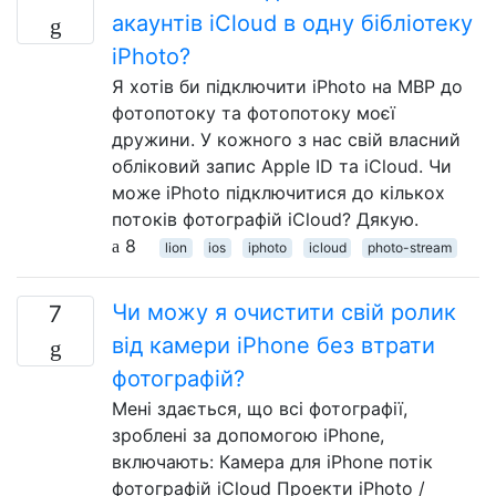
акаунтів iCloud в одну бібліотеку
iPhoto?
Я хотів би підключити iPhoto на MBP до
фотопотоку та фотопотоку моєї
дружини. У кожного з нас свій власний
обліковий запис Apple ID та iCloud. Чи
може iPhoto підключитися до кількох
потоків фотографій iCloud? Дякую.
8
lion
ios
iphoto
icloud
photo-stream
Чи можу я очистити свій ролик
7
від камери iPhone без втрати
фотографій?
Мені здається, що всі фотографії,
зроблені за допомогою iPhone,
включають: Камера для iPhone потік
фотографій iCloud Проекти iPhoto /