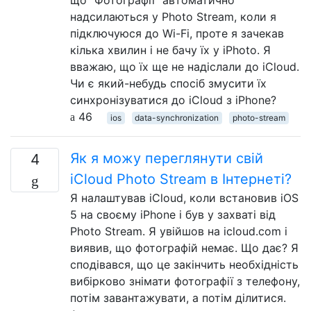
надсилаються у Photo Stream, коли я
підключуюся до Wi-Fi, проте я зачекав
кілька хвилин і не бачу їх у iPhoto. Я
вважаю, що їх ще не надіслали до iCloud.
Чи є який-небудь спосіб змусити їх
синхронізуватися до iCloud з iPhone?
46
ios
data-synchronization
photo-stream
Як я можу переглянути свій
4
iCloud Photo Stream в Інтернеті?
Я налаштував iCloud, коли встановив iOS
5 на своєму iPhone і був у захваті від
Photo Stream. Я увійшов на icloud.com і
виявив, що фотографій немає. Що дає? Я
сподівався, що це закінчить необхідність
вибірково знімати фотографії з телефону,
потім завантажувати, а потім ділитися.