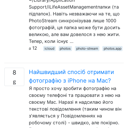
Support/iLifeAssetManagementпапки (та
підпапок). Навіть незважаючи на те, що
PhotoStream синхронізував лише 1000
фотографій, ця папка може бути досить
великою, але вам довелося з нею жити.
Тепер, коли існує …
12
icloud
photos
photo-stream
photos.app
Найшвидший спосіб отримати
8
фотографію з iPhone на Mac?
Я просто хочу зробити фотографію на
своєму телефоні та працювати з нею на
своєму Mac. Наразі я надсилаю його
текстові повідомлення (таким чином він
з'являється у Повідомленнях на
робочому столі) - швидко, але покірно.