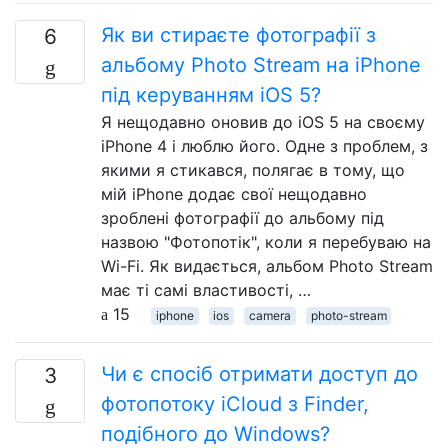
Як ви стираєте фотографії з
6
альбому Photo Stream на iPhone
під керуванням iOS 5?
Я нещодавно оновив до iOS 5 на своєму
iPhone 4 і люблю його. Одне з проблем, з
якими я стикався, полягає в тому, що
мій iPhone додає свої нещодавно
зроблені фотографії до альбому під
назвою "Фотопотік", коли я перебуваю на
Wi-Fi. Як видається, альбом Photo Stream
має ті самі властивості, …
15
iphone
ios
camera
photo-stream
Чи є спосіб отримати доступ до
3
фотопотоку iCloud з Finder,
подібного до Windows?