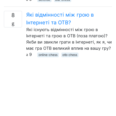
Які відмінності між грою в
8
Інтернеті та OTB?
Які існують відмінності між грою в
Інтернеті та грою в OTB (поза платою)?
Якби ви звикли грати в Інтернеті, як я, чи
має гра OTB великий вплив на вашу гру?
9
online-chess
otb-chess