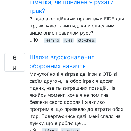
шматка, чи повинен я рухати
грак?
Згідно з офіційними правилами FIDE для
ігр, які мають вигляд, чи є описаним
вище опис правилом руху?
10
learning
rules
otb-chess
Шляхи вдосконалення
6
оборонних навичок
Минулої ночі я зіграв дві ігри з ОТБ зі
своїм другом, і в обох іграх я досяг
гідних, навіть виграшних позицій. На
якийсь момент, хоча я не помітив
безпеки свого короля і жахливо
прогримів, що призвело до втрати обох
ігор. Повертаючись далі, мені спало на
думку, що я роблю це …
9
defense
otb-chess