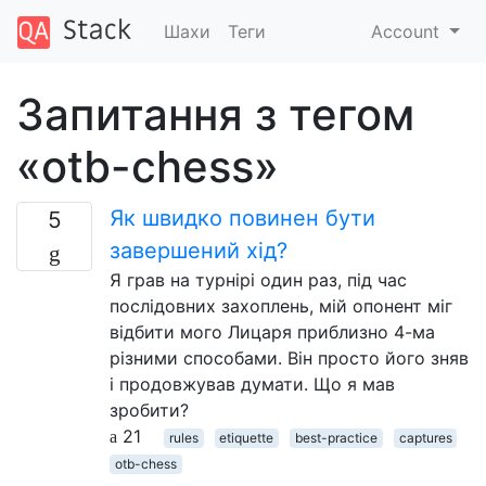
Шахи
Теги
Account
Запитання з тегом
«otb-chess»
Як швидко повинен бути
5
завершений хід?
Я грав на турнірі один раз, під час
послідовних захоплень, мій опонент міг
відбити мого Лицаря приблизно 4-ма
різними способами. Він просто його зняв
і продовжував думати. Що я мав
зробити?
21
rules
etiquette
best-practice
captures
otb-chess