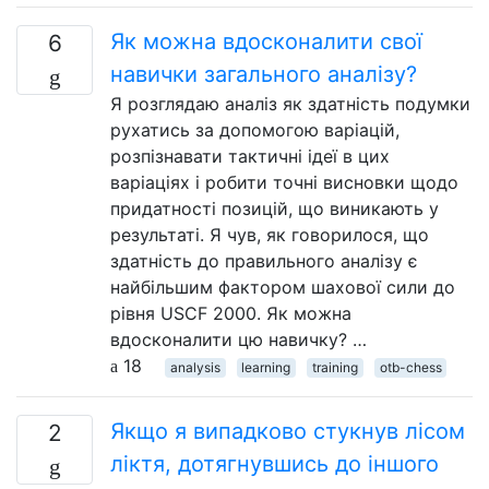
Як можна вдосконалити свої
6
навички загального аналізу?
Я розглядаю аналіз як здатність подумки
рухатись за допомогою варіацій,
розпізнавати тактичні ідеї в цих
варіаціях і робити точні висновки щодо
придатності позицій, що виникають у
результаті. Я чув, як говорилося, що
здатність до правильного аналізу є
найбільшим фактором шахової сили до
рівня USCF 2000. Як можна
вдосконалити цю навичку? …
18
analysis
learning
training
otb-chess
Якщо я випадково стукнув лісом
2
ліктя, дотягнувшись до іншого