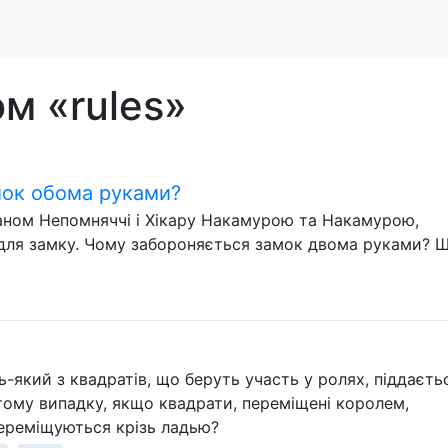
ом «rules»
мок обома руками?
Іаном Непомняччі і Хікару Накамурою та Накамурою,
для замку. Чому забороняється замок двома руками? Щ
-який з квадратів, що беруть участь у ролях, піддаєть
 тому випадку, якщо квадрати, переміщені королем,
 переміщуються крізь ладью?