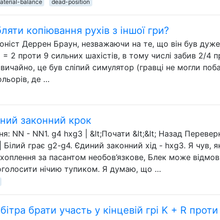
aterial-balance
dead-position
ляти копіювання рухів з іншої гри?
іоніст Деррен Браун, незважаючи на те, що він був дуже
 = 2 проти 9 сильних шахістів, в тому числі забив 2/4 
Звичайно, це був сліпий симулятор (гравці не могли поб
льорів, де …
иний законний крок
: NN - NN1. g4 hxg3 | &lt;Почати &lt;&lt; Назад Перевер
| Білий грає g2-g4. Єдиний законний хід - hxg3. Я чув, я
ахоплення за пасантом необов’язкове, Блек може відмо
 оголосити нічию тупиком. Я думаю, що …
ітра брати участь у кінцевій грі K + R проти