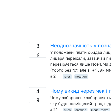
Неоднозначність у позна
3
У положенні плати обидва лиц
лицаря переїхали, зазвичай пи
перевіряється лише Nce4. Чи 
(тобто без "c", але з "+"), як N
21
rules
notation
Чому викид через чек і
4
Чому заборонене забороняєтьс
яку буде розміщений грак, пі
21
rules
castling
illegal-move