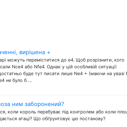
ченні, вирішена +
арі можуть переміститися до e4. Щоб розрізнити, кого
сали Nce4 або Nfe4. Однак у цій особливій ситуації
достатньо буде тут писати лише Ne4 + (маючи на увазі 
fe4 не було б …
 поза ним заборонений?
я, коли король перебуває під контролем або коли пло
ддається атаці? Що обґрунтовує цю постанову?