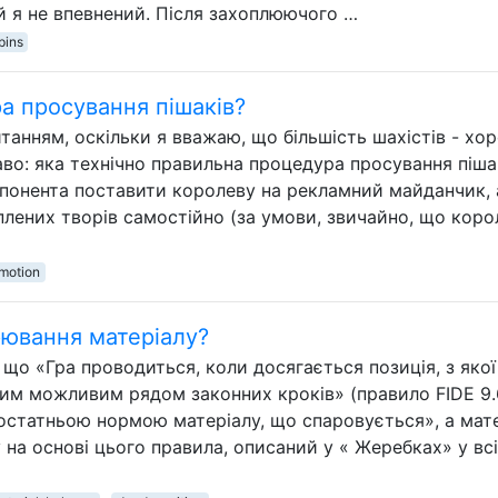
кій я не впевнений. Після захоплюючого …
pins
а просування пішаків?
анням, оскільки я вважаю, що більшість шахістів - хо
аво: яка технічно правильна процедура просування піша
опонента поставити королеву на рекламний майданчик, 
оплених творів самостійно (за умови, звичайно, що кор
motion
рювання матеріалу?
що «Гра проводиться, коли досягається позиція, з якої
м можливим рядом законних кроків» (правило FIDE 9.6
остатньою нормою матеріалу, що спаровується», а мате
 на основі цього правила, описаний у « Жеребках» у вс