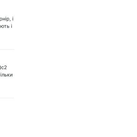
нір, і
ють і
Qc2
кільки