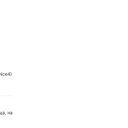
Nce4)
ща, на