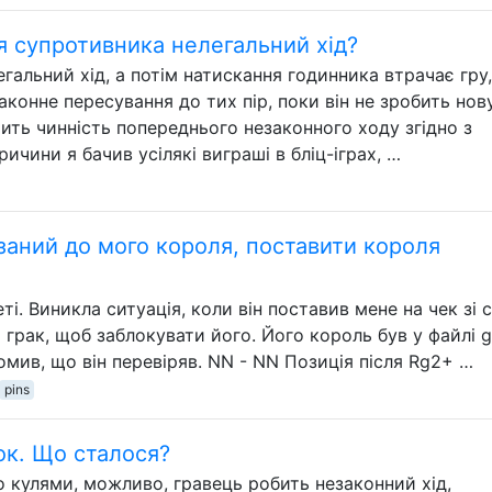
 супротивника нелегальний хід?
егальний хід, а потім натискання годинника втрачає гру,
конне пересування до тих пір, поки він не зробить нов
тить чинність попереднього незаконного ходу згідно з
причини я бачив усілякі виграші в бліц-іграх, …
заний до мого короля, поставити короля
еті. Виникла ситуація, коли він поставив мене на чек зі 
й грак, щоб заблокувати його. Його король був у файлі g
домив, що він перевіряв. NN - NN Позиція після Rg2+ …
pins
ок. Що сталося?
о кулями, можливо, гравець робить незаконний хід,