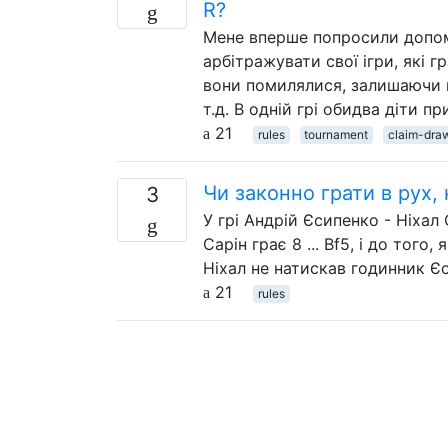
R?
Мене вперше попросили допомо
арбітражувати свої ігри, які г
вони помилялися, залишаючи 
т.д. В одній грі обидва діти пр
21
rules
tournament
claim-dra
Чи законно грати в рух,
3
У грі Андрій Єсипенко - Ніхал 
Сарін грає 8 ... Bf5, і до того
Ніхал не натискав годинник Єс
21
rules