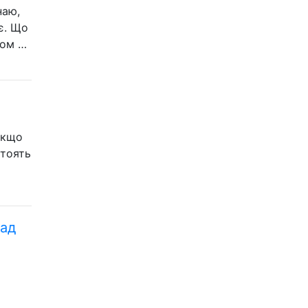
наю,
є. Що
ком …
якщо
стоять
над