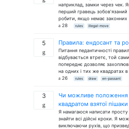
наприклад, замки через чек. Я
перший гравець зобов'язаний 
робити, якщо немає законних 
28
rules
illegal-move
Правила: ендосант та р
5
Питання педантичності правил
відбувається втретє, той сами
попереднє дозволяє захоплюват
на одних і тих же квадратах в
26
rules
draw
en-passant
Чи можливе положення 
3
квадратом взятої пішаки
Я намагаюся написати просту 
знайти всі дійсні кроки. Я м
виключаючи рухів, що призвед