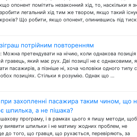
кщо опонент помітить незаконний хід, то, наскільки я з
зробити легальний хід тим же твором, якщо такий існу
кроків? Що робити, якщо опонент, опинившись під тис
озіграш потрійним повторенням
: Можна претендувати на нічию, коли однакова позиція
й гравець, який має рух. Дві позиції не є однаковими, 
и пасажирів, а пізніше ні, хоча чоловіки одного типу 
 обох позиціях. Стільки я розумію. Однак що …
при захопленні пасажира таким чином, що 
 є шпилька, а не пішака?
шахову програму, і в рамках цього я пишу методи, щоб
ожу виявити шпильки і не матиму жодних проблем, не
е до того, що гравця, що рухається, перевіряють, за