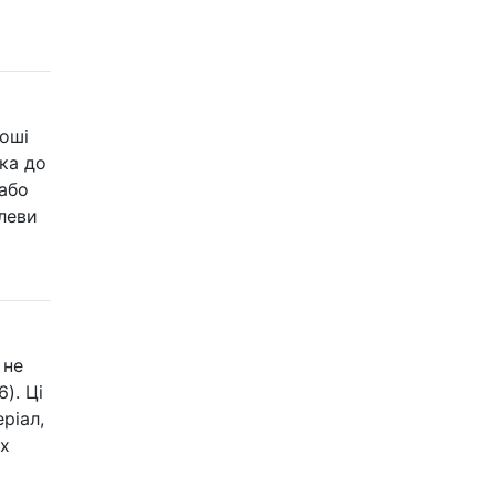
роші
ка до
або
олеви
 не
). Ці
ріал,
іх