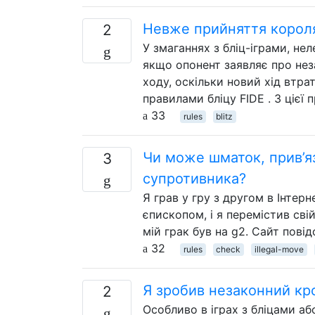
Невже прийняття короля
2
У змаганнях з бліц-іграми, нел
якщо опонент заявляє про неза
ходу, оскільки новий хід втра
правилами бліцу FIDE . З цієї 
33
rules
blitz
Чи може шматок, прив’я
3
супротивника?
Я грав у гру з другом в Інтерн
єпископом, і я перемістив сві
мій грак був на g2. Сайт пові
32
rules
check
illegal-move
Я зробив незаконний кр
2
Особливо в іграх з бліцами аб