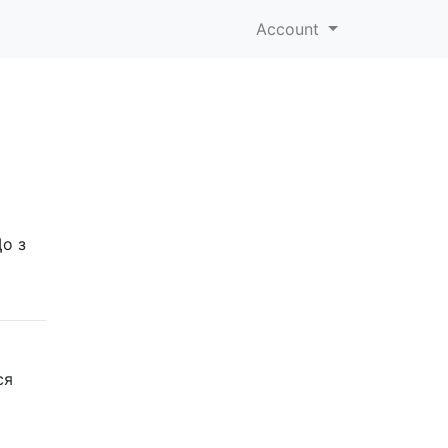
Account
о з
ся