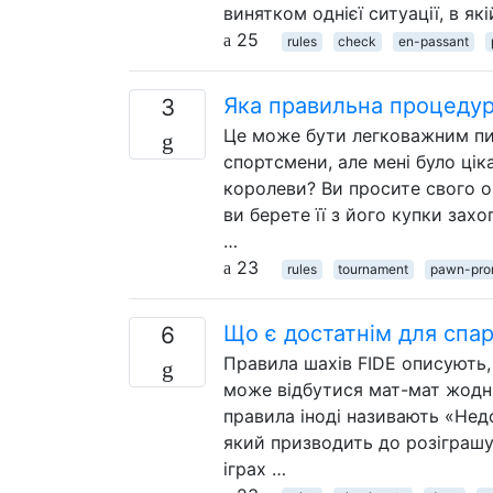
винятком однієї ситуації, в я
25
rules
check
en-passant
Яка правильна процедур
3
Це може бути легковажним пит
спортсмени, але мені було цік
королеви? Ви просите свого 
ви берете її з його купки зах
…
23
rules
tournament
pawn-pro
Що є достатнім для спа
6
Правила шахів FIDE описують, 
може відбутися мат-мат жодни
правила іноді називають «Нед
який призводить до розіграшу
іграх …