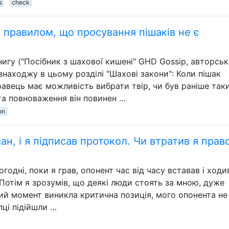
s
check
о правилом, що просування пішаків не є
игу ("Посібник з шахової кишені" GHD Gossip, авторськ
 знаходжу в цьому розділі "Шахові закони": Коли пішак
равець має можливість вибрати твір, чи був раніше так
я та повноваження він повинен …
on
ан, і я підписав протокол. Чи втратив я прав
огодні, поки я грав, опонент час від часу вставав і ходи
Потім я зрозумів, що деякі люди стоять за мною, дуже
ий момент виникла критична позиція, мого опонента не
пці підійшли …