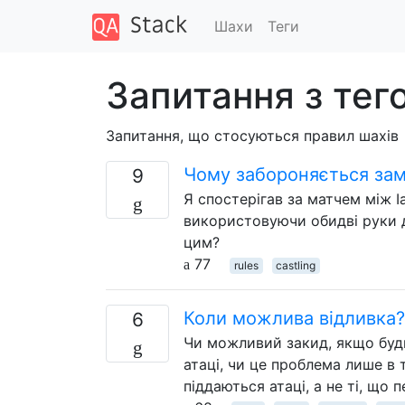
Шахи
Теги
Запитання з тег
Запитання, що стосуються правил шахів
Чому забороняється за
9
Я спостерігав за матчем між 
використовуючи обидві руки 
цим?
77
rules
castling
Коли можлива відливка?
6
Чи можливий закид, якщо будь
атаці, чи це проблема лише в
піддаються атаці, а не ті, що