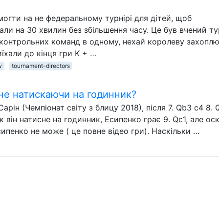
гти на не федеральному турнірі для дітей, щоб
рали на 30 хвилин без збільшення часу. Це був вчений тур
контрольних команд в одному, нехай королеву захоплю
иїхали до кінця гри K + …
w
tournament-directors
 не натискаючи на годинник?
Сарін (Чемпіонат світу з блицу 2018), після 7. Qb3 c4 8. 
, як він натисне на годинник, Есипенко грає 9. Qc1, але ос
ипенко не може ( це повне відео гри). Наскільки …