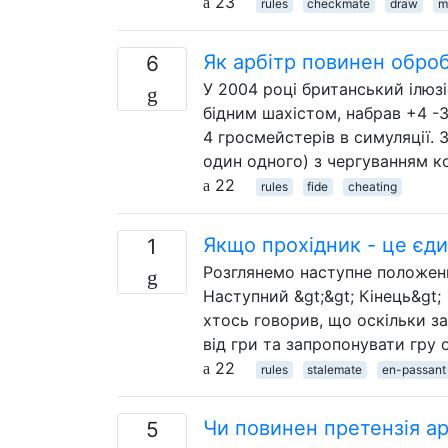
23
rules
checkmate
draw
m
Як арбітр повинен оброб
6
У 2004 році британський ілюз
бідним шахістом, набрав +4 -3
4 гросмейстерів в симуляції. 
один одного) з чергуванням ко
22
rules
fide
cheating
Якщо прохідник - це єд
1
Розглянемо наступне положення
Наступний &gt;&gt; Кінець&gt; 
хтось говорив, що оскільки з
від гри та запропонувати гру
22
rules
stalemate
en-passant
Чи повинен претензія арб
5