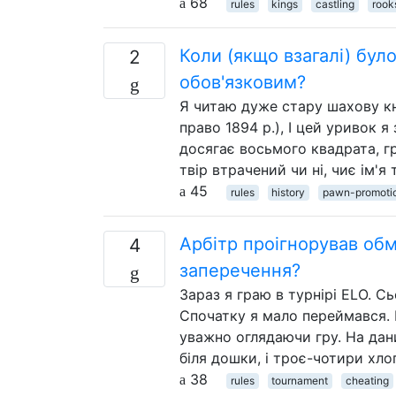
68
rules
kings
castling
rook
Коли (якщо взагалі) бул
2
обов'язковим?
Я читаю дуже стару шахову кн
право 1894 р.), І цей уривок я
досягає восьмого квадрата, г
твір втрачений чи ні, чиє ім'
45
rules
history
pawn-promoti
Арбітр проігнорував обм
4
заперечення?
Зараз я граю в турнірі ELO. Сь
Спочатку я мало переймався. 
уважно оглядаючи гру. На дан
біля дошки, і троє-чотири хло
38
rules
tournament
cheating