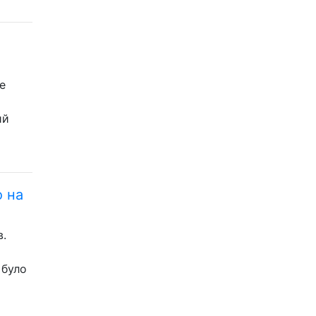
е
ий
о на
в.
 було