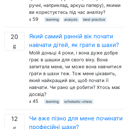
ручні, наприклад, аркуш паперу), якими
ви користуєтесь під час аналізу?
59
learning
analysis
best-practice
Який самий ранній вік почати
20
навчати дітей, як грати в шахи?
Моїй доньці 4 роки, і вона дуже добре
грає в шашки для свого віку. Вона
запитала мене, чи може вона навчитися
грати в шахи теж. Тож мене цікавить,
який найкращий вік, щоб почати її
навчати. Чи рано це робити? Хтось має
досвід?
45
learning
scholastic-chess
Чи вже пізно для мене починати
12
професійні шахи?