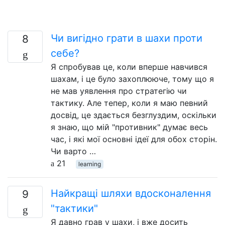
Чи вигідно грати в шахи проти
8
себе?
Я спробував це, коли вперше навчився
шахам, і це було захоплююче, тому що я
не мав уявлення про стратегію чи
тактику. Але тепер, коли я маю певний
досвід, це здається безглуздим, оскільки
я знаю, що мій "противник" думає весь
час, і які мої основні ідеї для обох сторін.
Чи варто …
21
learning
Найкращі шляхи вдосконалення
9
"тактики"
Я давно грав у шахи, і вже досить