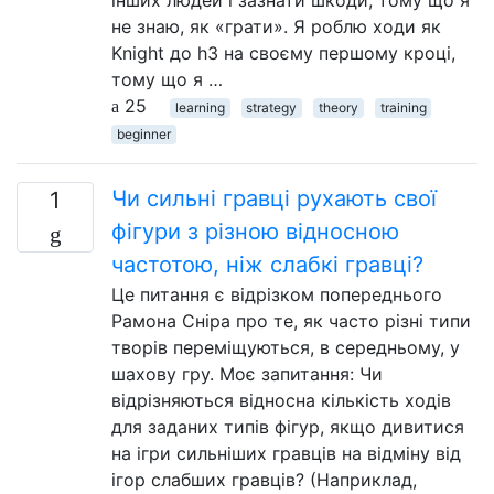
не знаю, як «грати». Я роблю ходи як
Knight до h3 на своєму першому кроці,
тому що я …
25
learning
strategy
theory
training
beginner
Чи сильні гравці рухають свої
1
фігури з різною відносною
частотою, ніж слабкі гравці?
Це питання є відрізком попереднього
Рамона Сніра про те, як часто різні типи
творів переміщуються, в середньому, у
шахову гру. Моє запитання: Чи
відрізняються відносна кількість ходів
для заданих типів фігур, якщо дивитися
на ігри сильніших гравців на відміну від
ігор слабших гравців? (Наприклад,