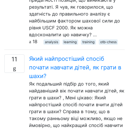
результаті. Я чув, як говорилося, що
здатність до правильного аналізу є
найбільшим фактором шахової сили до
рівня USCF 2000. Як можна
вдосконалити цю навичку? …
18
analysis
learning
training
otb-chess
Який найпростіший спосіб
11
почати навчати дітей, як грати в
шахи?
Як подальший підбір до того, який
найдавніший вік почати навчати дітей, як
грати в шахи? , Мені цікаво: Який
найпростіший спосіб почати вчити дітей
грати в шахи? Справа в тому, що в
такому ранньому віці можливо, якщо не
ймовірно, що найкращий спосіб навчити