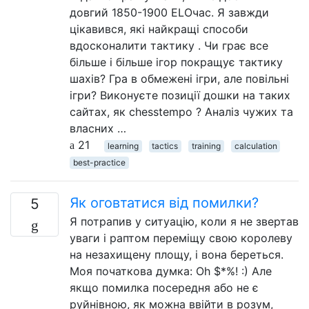
довгий 1850-1900 ELOчас. Я завжди
цікавився, які найкращі способи
вдосконалити тактику . Чи грає все
більше і більше ігор покращує тактику
шахів? Гра в обмежені ігри, але повільні
ігри? Виконуєте позиції дошки на таких
сайтах, як chesstempo ? Аналіз чужих та
власних …
21
learning
tactics
training
calculation
best-practice
Як оговтатися від помилки?
5
Я потрапив у ситуацію, коли я не звертав
уваги і раптом переміщу свою королеву
на незахищену площу, і вона береться.
Моя початкова думка: Oh $*%! :) Але
якщо помилка посередня або не є
руйнівною, як можна ввійти в розум,