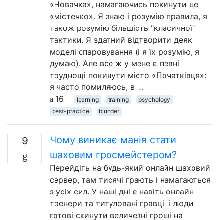
«Новачка», намагаючись покинути це
«містечко». Я знаю і розумію правила, я
також розумію більшість "класичної"
тактики. Я здатний відтворити деякі
моделі спаровування (і я їх розумію, я
думаю). Але все ж у мене є певні
труднощі покинути місто «Початківця»:
я часто помиляюсь, в …
16
learning
training
psychology
best-practice
blunder
Чому виникає манія стати
9
шаховим гросмейстером?
Перейдіть на будь-який онлайн шаховий
сервер, там тисячі грають і намагаються
з усіх сил. У наші дні є навіть онлайн-
тренери та титуловані гравці, і люди
готові скинути величезні гроші на