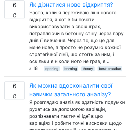
Як дізнатися нове відкриття?
6
Часто, коли я переживаю лінії нового
відкриття, я хотів би почати
використовувати в своїх іграх,
потрапляючи в бетонну стіну через пару
днів її вивчення. Через те, що це для
мене нове, я просто не розумію кожної
стратегічної лінії, що стоїть за ним, і
оскільки я ніколи його не грав, я …
18
opening
learning
theory
best-practice
Як можна вдосконалити свої
6
навички загального аналізу?
Я розглядаю аналіз як здатність подумки
рухатись за допомогою варіацій,
розпізнавати тактичні ідеї в цих
варіаціях і робити точні висновки щодо
придатності позицій, що виникають у