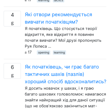
learning
tactics
Які отвори рекомендується
4
вивчати початківцям?
Я початківець. Що стосується теорії
відкриття, яке відкриття я повинен
почати вивчати? Мої друзі пропонують
Руя Лопеса ...
17
opening
learning
Як початківець, чи грає багато
6
тактичних шахів (пазлів)
хороший спосіб вдосконалитись?
Я досить новачок у шахах, і я граю
багато шахових головоломок: намагаюся
знайти найкращий хід для даної ситуації
(що не обов'язково закінчиться мат-