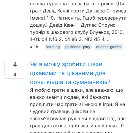
перша турнірна гра за багато років. (Ця
гра - Девід Кенні проти Дугласа Стоунса
[мене] 1-0. Натисніть, Fщоб перевернути
дошку.) Девід Кенні - Дуглас Стоунс,
турнір з шахового клубу Блуеноз, 2013,
1-01. d4 Nf6 2. c4 e6 3. Nf3 d5 4. …
19
learning
positional-play
queens-gambit
Як я можу зробити шахи
4
цікавими та цікавими для
початківців та сумнівників?
Я люблю грати в шахи, але вважаю, що
важко знайти людей, які бажають
приділити час грати зі мною в ігри. Я не
чудовий гравець (ніколи не
запам'ятовував рухів чи відкриттів), але
грав достатньо, щоб знати свій шлях. Я
запрошую людей в свою квартиру