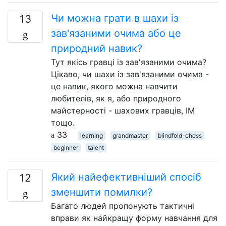
Чи можна грати в шахи із
13
зав'язаними очима або це
природний навик?
Тут якісь гравці із зав'язаними очима?
Цікаво, чи шахи із зав'язаними очима -
це навик, якого можна навчити
любителів, як я, або природного
майстерності - шахових гравців, ІМ
тощо.
33
learning
grandmaster
blindfold-chess
beginner
talent
Який найефективніший спосіб
12
зменшити помилки?
Багато людей пропонують тактичні
вправи як найкращу форму навчання для