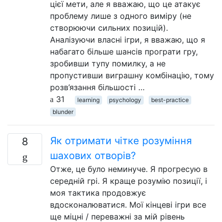
цієї мети, але я вважаю, що це атакує
проблему лише з одного виміру (не
створюючи сильних позицій).
Аналізуючи власні ігри, я вважаю, що я
набагато більше шансів програти гру,
зробивши тупу помилку, а не
пропустивши виграшну комбінацію, тому
розв’язання більшості …
31
learning
psychology
best-practice
blunder
Як отримати чітке розуміння
8
шахових отворів?
Отже, це було неминуче. Я прогресую в
середній грі. Я краще розумію позиції, і
моя тактика продовжує
вдосконалюватися. Мої кінцеві ігри все
ще міцні / переважні за мій рівень