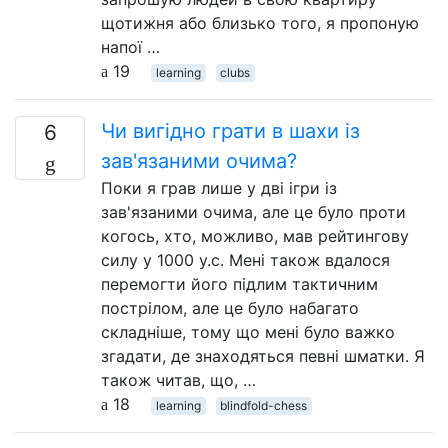
щотижня або близько того, я пропоную
напої …
19
learning
clubs
Чи вигідно грати в шахи із
6
зав'язаними очима?
Поки я грав лише у дві ігри із
зав'язаними очима, але це було проти
когось, хто, можливо, мав рейтингову
силу у 1000 у.с. Мені також вдалося
перемогти його підлим тактичним
пострілом, але це було набагато
складніше, тому що мені було важко
згадати, де знаходяться певні шматки. Я
також читав, що, …
18
learning
blindfold-chess