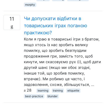
morphy
Чи допускати відбитки в
11
товариських іграх поганою
практикою?
Коли я граю в товариські ігри з братом,
якщо хтось із нас зробить велику
помилку, що зробить безглуздим
продовження гри, замість того, щоб
кинути, ми скасовуємо рух (і), щоб дати
другий шанс (якщо ми обоє згодні,
інакше той, що зробив помилку,
втрачає). Ми робимо це часто, і
задоволення, схоже, збільшується, …
28
learning
training
etiquette
best-practice
blunder