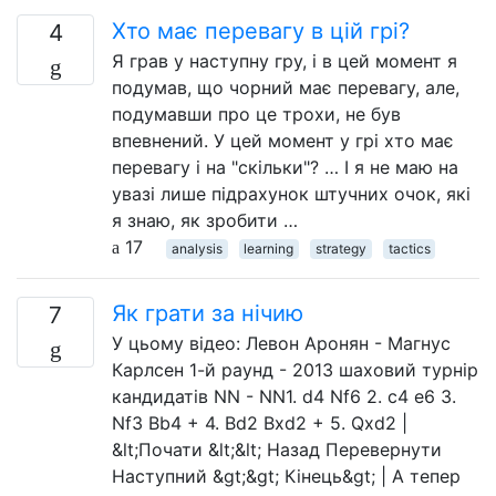
Хто має перевагу в цій грі?
4
Я грав у наступну гру, і в цей момент я
подумав, що чорний має перевагу, але,
подумавши про це трохи, не був
впевнений. У цей момент у грі хто має
перевагу і на "скільки"? … І я не маю на
увазі лише підрахунок штучних очок, які
я знаю, як зробити …
17
analysis
learning
strategy
tactics
Як грати за нічию
7
У цьому відео: Левон Аронян - Магнус
Карлсен 1-й раунд - 2013 шаховий турнір
кандидатів NN - NN1. d4 Nf6 2. c4 e6 3.
Nf3 Bb4 + 4. Bd2 Bxd2 + 5. Qxd2 |
&lt;Почати &lt;&lt; Назад Перевернути
Наступний &gt;&gt; Кінець&gt; | А тепер