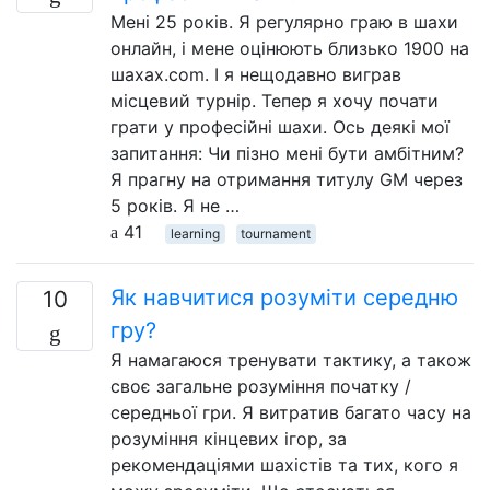
Мені 25 років. Я регулярно граю в шахи
онлайн, і мене оцінюють близько 1900 на
шахах.com. І я нещодавно виграв
місцевий турнір. Тепер я хочу почати
грати у професійні шахи. Ось деякі мої
запитання: Чи пізно мені бути амбітним?
Я прагну на отримання титулу GM через
5 років. Я не …
41
learning
tournament
Як навчитися розуміти середню
10
гру?
Я намагаюся тренувати тактику, а також
своє загальне розуміння початку /
середньої гри. Я витратив багато часу на
розуміння кінцевих ігор, за
рекомендаціями шахістів та тих, кого я