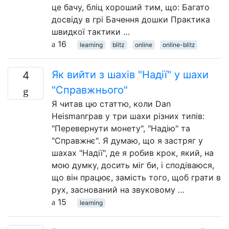
це бачу, бліц хороший тим, що: Багато
досвіду в грі Бачення дошки Практика
швидкої тактики …
16
learning
blitz
online
online-blitz
Як вийти з шахів "Надії" у шахи
4
"Справжнього"
Я читав цю статтю, коли Dan
Heismanграв у три шахи різних типів:
"Перевернути монету", "Надію" та
"Справжнє". Я думаю, що я застряг у
шахах "Надії", де я робив крок, який, на
мою думку, досить міг би, і сподіваюся,
що він працює, замість того, щоб грати в
рух, заснований на звуковому …
15
learning