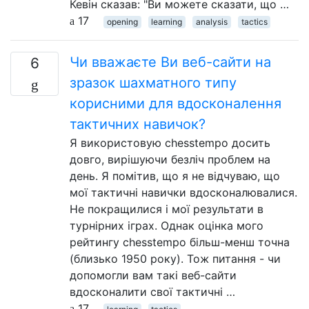
Кевін сказав: "Ви можете сказати, що …
17
opening
learning
analysis
tactics
Чи вважаєте Ви веб-сайти на
6
зразок шахматного типу
корисними для вдосконалення
тактичних навичок?
Я використовую chesstempo досить
довго, вирішуючи безліч проблем на
день. Я помітив, що я не відчуваю, що
мої тактичні навички вдосконалювалися.
Не покращилися і мої результати в
турнірних іграх. Однак оцінка мого
рейтингу chesstempo більш-менш точна
(близько 1950 року). Тож питання - чи
допомогли вам такі веб-сайти
вдосконалити свої тактичні …
17