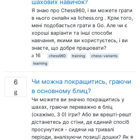
шахових навичок?
Я знаю про Chess960, і ви можете грати
в нього онлайн на lichess.org . Крім того,
мені подобається грати в Go. Але чи є
хороші варіанти та інші способи
навчання, якими ви користуєтесь, і ви
знаєте, що добре працювати?
16
chess960
training
chess-variants
learning
Чи можна покращитись, граючи
6
в основному блиц?
Чи можете ви значно покращитись у
шахах, граючи переважно в бліц
(скажімо, 3 0) ігри? Або ви врешті-решт
дістанетесь до стіни, де єдиний спосіб
просунутися - сидячи на тривалі
періоди, аналізуючи позиції дошки? Як я