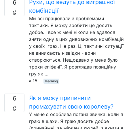
Рухи, що ведуть до виграшної
6
комбінації
Ми всі працювали з проблемами
тактики. Я можу зробити це досить
добре. І все ж мені ніколи не вдалося
зняти одну з цих дивовижних комбінацій
у своїх іграх. Не раз. Ці тактичні ситуації
не виникають нізвідки - вони
створюються. Нещодавно у мене було
трохи епіфанії. Я розглядав позиційну
гру як …
15
learning
Як я можу припинити
6
промахувати свою королеву?
У мене є особлива погана звичка, коли я
граю в шахи. Я граю досить добре
(принаймні, за мірками людей, з якими я