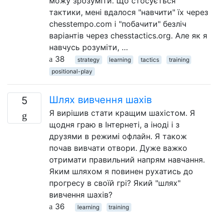
можу зрозуміти. Що стосується
тактики, мені вдалося "навчити" їх через
chesstempo.com і "побачити" безліч
варіантів через chesstactics.org. Але як я
навчусь розуміти, …
38
strategy
learning
tactics
training
positional-play
Шлях вивчення шахів
5
Я вирішив стати кращим шахістом. Я
щодня граю в Інтернеті, а іноді і з
друзями в режимі офлайн. Я також
почав вивчати отвори. Дуже важко
отримати правильний напрям навчання.
Яким шляхом я повинен рухатись до
прогресу в своїй грі? Який "шлях"
вивчення шахів?
36
learning
training