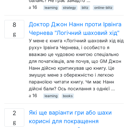
баланс? Не грає занадто …
16
learning
strategy
blitz
online-blitz
Доктор Джон Нанн проти Ірвінга
8
Чернева "Логічний шаховий хід"
У мене є книга «Логічний шаховий хід від
руху» Ірвінга Чернева, і особисто я
вважаю це чудовою книгою спеціально
для початківців, але почув, що GM Джон
Нанн дійсно критикував цю книгу. Це
змушує мене з обережністю і легкою
параноїєю читати книгу. Чи має Нанн
дійсні бали? Ось посилання з однієї …
16
learning
books
Які ще варіанти гри або шахи
2
корисні для покращення