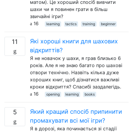
матом). Це хороший спосіб вивчити
шахи чи я повинен грати в більш
звичайні ігри?
16
learning
tactics
training
beginner
Які хороші книги для шахових
11
відкриттів?
Я не новачок у шахи, я грав близько 6
років. Але я не знаю багато про шахові
отвори технічно. Назвіть кілька дуже
хороших книг, щоб дізнатися важливі
кроки відкриття? Спасибі заздалегідь.
16
opening
learning
books
Який кращий спосіб припинити
5
промахувати всі мої ігри?
Я в дорозі, яка починається зі стадії