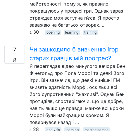
майстерності, тому я, як правило,
покращуюсь у процесі гри. Однак зараз
страждає моя вступна п’єса. Я просто
заважаю на багатьох отворах. …
30
opening
learning
training
Чи зашкодило б вивченню ігор
7
старих гравців мій прогрес?
Я переглядав відео минулого вечора Бен
Фінегольд про Пола Морфі та деякі його
ігри. Він зазначив, що деякі нинішні ГМ
знизять здатність Морфі, оскільки всі
його супротивники "жахливі". Однак Бен
протидіяв, спостерігаючи, що це добре,
навіть якщо це правда, майже всі кроки
Морфі були найкращим кроком. Я
повернувся назад і …
28
analysis
learning
master-games