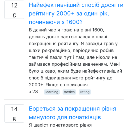
Найефективніший спосіб досягти
12
рейтингу 2000+ за один рік,
починаючи з 1600?
В даний час я граю на рівні 1600, і
досить довго застоювався в плані
покращення рейтингу. Я завжди грав у
шахи рекреаційно, періодично робив
тактичні пазли тут і там, але ніколи не
займався професійним вивченням. Мені
було цікаво, яким буде найефективніший
спосіб підвищення мого рейтингу до
2000+. Якщо є посилання …
28
learning
tactics
rating
Бореться за покращення рівня
14
минулого для початківців
Я шахіст початкового рівня