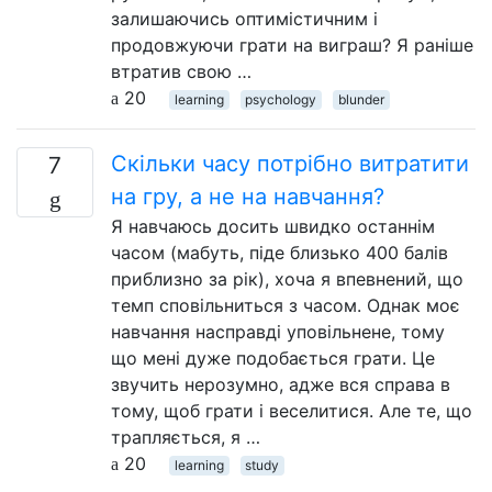
залишаючись оптимістичним і
продовжуючи грати на виграш? Я раніше
втратив свою …
20
learning
psychology
blunder
Скільки часу потрібно витратити
7
на гру, а не на навчання?
Я навчаюсь досить швидко останнім
часом (мабуть, піде близько 400 балів
приблизно за рік), хоча я впевнений, що
темп сповільниться з часом. Однак моє
навчання насправді уповільнене, тому
що мені дуже подобається грати. Це
звучить нерозумно, адже вся справа в
тому, щоб грати і веселитися. Але те, що
трапляється, я …
20
learning
study