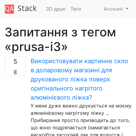
3D друк
Теги
Account
Запитання з тегом
«prusa-i3»
Використовувати картинне скло
5
в доларовому магазині для
друкованого ліжка поверх
оригінального нагрітого
алюмінієвого ліжка?
У мене дуже важко друкується на моєму
алюмінієвому нагрітому ліжку ...
Прибирання просто призводить до того,
що воно подряпається (намагається
вискрібти засохлий лак для волосся /