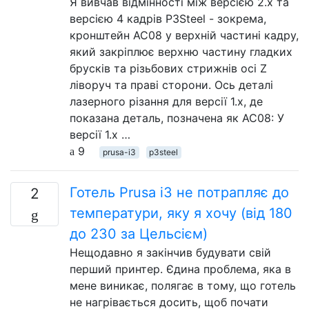
Я вивчав відмінності між версією 2.x та
версією 4 кадрів P3Steel - зокрема,
кронштейн AC08 у верхній частині кадру,
який закріплює верхню частину гладких
брусків та різьбових стрижнів осі Z
ліворуч та праві сторони. Ось деталі
лазерного різання для версії 1.x, де
показана деталь, позначена як AC08: У
версії 1.x …
9
prusa-i3
p3steel
Готель Prusa i3 не потрапляє до
2
температури, яку я хочу (від 180
до 230 за Цельсієм)
Нещодавно я закінчив будувати свій
перший принтер. Єдина проблема, яка в
мене виникає, полягає в тому, що готель
не нагрівається досить, щоб почати