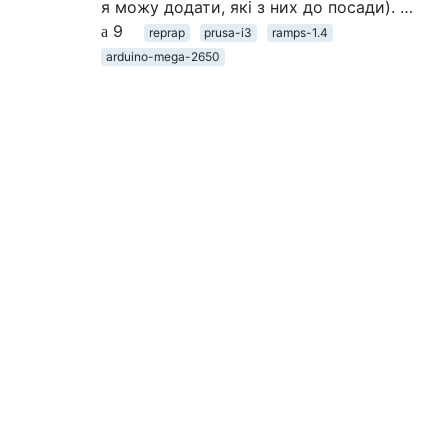
я можу додати, які з них до посади). …
9
reprap
prusa-i3
ramps-1.4
arduino-mega-2650