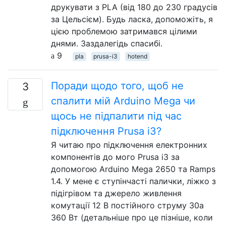
друкувати з PLA (від 180 до 230 градусів
за Цельсієм). Будь ласка, допоможіть, я
цією проблемою затримався цілими
днями. Заздалегідь спасибі.
9
pla
prusa-i3
hotend
Поради щодо того, щоб не
3
спалити мій Arduino Mega чи
щось не підпалити під час
підключення Prusa i3?
Я читаю про підключення електронних
компонентів до мого Prusa i3 за
допомогою Arduino Mega 2650 та Ramps
1.4. У мене є ступінчасті палички, ліжко з
підігрівом та джерело живлення
комутації 12 В постійного струму 30а
360 Вт (детальніше про це пізніше, коли