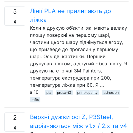
Лінії PLA не прилипають до
5
ліжка
Коли я друкую об’єкти, які мають велику
площу поверхні на першому шарі,
частини цього шару піднімуться вгору,
що призведе до прогалин у першому
шарі. Ось дві картинки. Перший
друкував плотом, а другий - без плоту. Я
друкую на стрічці 3M Painters,
температура екструдера при 200,
температура ліжка при 60. Я …
10
pla
prusa-i3
print-quality
adhesion
rafts
Верхні дужки осі Z, P3Steel,
2
відрізняються між v1.x / 2.x та v4