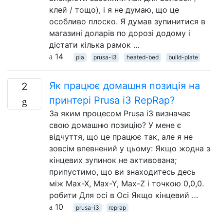
клей / тощо), і я не думаю, що це
особливо плоско. Я думав зупинитися в
магазині доларів по дорозі додому і
дістати кілька рамок …
14
pla
prusa-i3
heated-bed
build-plate
Як працює домашня позиція на
2
принтері Prusa i3 RepRap?
За яким процесом Prusa i3 визначає
свою домашню позицію? У мене є
відчуття, що це працює так, але я не
зовсім впевнений у цьому: Якщо жодна з
кінцевих зупинок не активована;
припустимо, що ви знаходитесь десь
між Max-X, Max-Y, Max-Z і точкою 0,0,0.
робити Для осі в Осі Якщо кінцевий …
10
prusa-i3
reprap