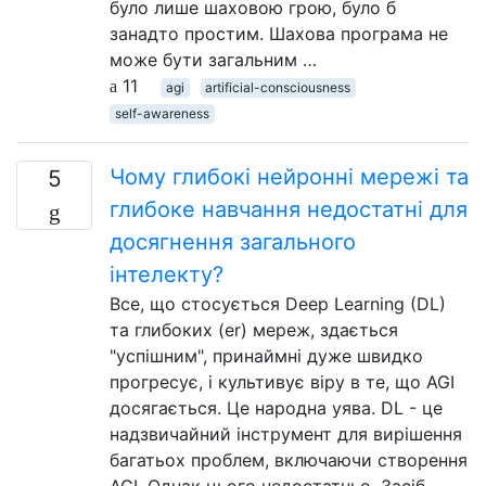
було лише шаховою грою, було б
занадто простим. Шахова програма не
може бути загальним …
11
agi
artificial-consciousness
self-awareness
Чому глибокі нейронні мережі та
5
глибоке навчання недостатні для
досягнення загального
інтелекту?
Все, що стосується Deep Learning (DL)
та глибоких (er) мереж, здається
"успішним", принаймні дуже швидко
прогресує, і культивує віру в те, що AGI
досягається. Це народна уява. DL - це
надзвичайний інструмент для вирішення
багатьох проблем, включаючи створення