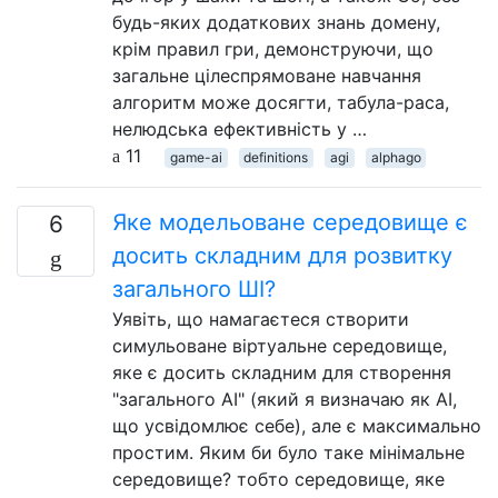
будь-яких додаткових знань домену,
крім правил гри, демонструючи, що
загальне цілеспрямоване навчання
алгоритм може досягти, табула-раса,
нелюдська ефективність у …
11
game-ai
definitions
agi
alphago
Яке модельоване середовище є
6
досить складним для розвитку
загального ШІ?
Уявіть, що намагаєтеся створити
симульоване віртуальне середовище,
яке є досить складним для створення
"загального AI" (який я визначаю як AI,
що усвідомлює себе), але є максимально
простим. Яким би було таке мінімальне
середовище? тобто середовище, яке