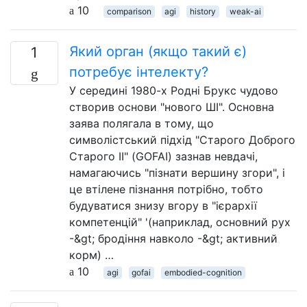
10
comparison
agi
history
weak-ai
Який орган (якщо такий є)
1
потребує інтелекту?
У середині 1980-х Родні Брукс чудово
створив основи "нового ШІ". Основна
заява полягала в тому, що
символістський підхід "Старого Доброго
Старого ІІ" (GOFAI) зазнав невдачі,
намагаючись "пізнати вершину згори", і
це втілене пізнання потрібно, тобто
будуватися знизу вгору в "ієрархії
компетенцій" '(наприклад, основний рух
-&gt; бродіння навколо -&gt; активний
корм) …
10
agi
gofai
embodied-cognition