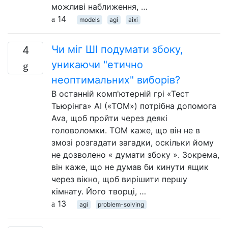
можливі наближення, …
14
models
agi
aixi
Чи міг ШІ подумати збоку,
4
уникаючи "етично
неоптимальних" виборів?
В останній комп'ютерній грі «Тест
Тьюрінга» AI («TOM») потрібна допомога
Ava, щоб пройти через деякі
головоломки. TOM каже, що він не в
змозі розгадати загадки, оскільки йому
не дозволено « думати збоку ». Зокрема,
він каже, що не думав би кинути ящик
через вікно, щоб вирішити першу
кімнату. Його творці, …
13
agi
problem-solving