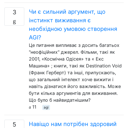
Чи є сильний аргумент, що
3
інстинкт виживання є
необхідною умовою створення
AGI?
Це питання випливає з досить багатьох
"неофіційних" джерел. Фільми, такі як
2001, «Космічна Одісея» та « Екс
Машина» ; книги, такі як Destination Void
(Франк Герберт) та інші, припускають,
що загальний інтелект хоче вижити і
навіть дізнатися його важливість. Може
бути кілька аргументів для виживання.
Що було б найвидатнішим?
11
agi
Навіщо нам потрібен здоровий
5