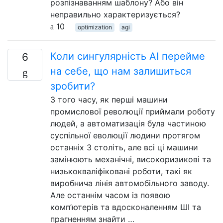
розпізнаванням шаблону? Або він
неправильно характеризується?
10
optimization
agi
Коли сингулярність AI перейме
6
на себе, що нам залишиться
зробити?
З того часу, як перші машини
промислової революції приймали роботу
людей, а автоматизація була частиною
суспільної еволюції людини протягом
останніх 3 століть, але всі ці машини
замінюють механічні, високоризикові та
низькокваліфіковані роботи, такі як
виробнича лінія автомобільного заводу.
Але останнім часом із появою
комп’ютерів та вдосконаленням ШІ та
прагненням знайти …