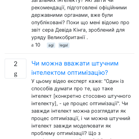
загальних інтелекту? Які звіти чи
рекомендації, підготовлені офіційними
державними органами, вже були
опубліковані? Поки що мені відомо про
звіт сера Девіда Кінга, зроблений для
уряду Великобританії .
10
agi
legal
Чи можна вважати штучним
2
інтелектом оптимізацію?
У цьому відео експерт каже: "Один із
способів думати про те, що таке
інтелект [конкретно стосовно штучного
інтелекту], - це процес оптимізації". Чи
завжди інтелект можна розглядати як
процес оптимізації, і чи можна штучний
інтелект завжди моделювати як
проблему оптимізації? Що з