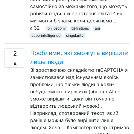
самостійно за межами того, що можуть
робити люди, і їх зростання злітає? Як
ми могли б знати, коли досягнемо …
32
philosophy
definitions
agi
superintelligence
singularity
Проблеми, які зможуть вирішити
2
лише люди
Зі зростаючою складністю reCAPTCHA я
замислювався над існуванням якоїсь
проблеми, що тільки людина коли-
небудь зможе вирішити (або що AI не
зможе вирішити, доки він точно не
відтворить людський мозок) .
Наприклад, спотворений текст, який
раніше можна було вирішити лише
людям. Хоча ... Комп'ютер тепер отримав