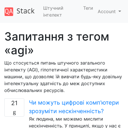
Штучний
Теги
Account
інтелект
Запитання з тегом
«agi»
Що стосується питань штучного загального
інтелекту (AGI), гіпотетичної характеристики
машини, що дозволяє їй вивчати будь-яку довільну
інтелектуальну здатність до меж доступних
обчислювальних ресурсів.
Чи можуть цифрові комп'ютери
21
зрозуміти нескінченність?
Як людина, ми можемо мислити
нескінченність. У принципі, якщо у нас є