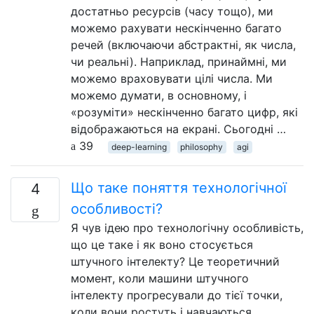
достатньо ресурсів (часу тощо), ми
можемо рахувати нескінченно багато
речей (включаючи абстрактні, як числа,
чи реальні). Наприклад, принаймні, ми
можемо враховувати цілі числа. Ми
можемо думати, в основному, і
«розуміти» нескінченно багато цифр, які
відображаються на екрані. Сьогодні …
39
deep-learning
philosophy
agi
Що таке поняття технологічної
4
особливості?
Я чув ідею про технологічну особливість,
що це таке і як воно стосується
штучного інтелекту? Це теоретичний
момент, коли машини штучного
інтелекту прогресували до тієї точки,
коли вони ростуть і навчаються