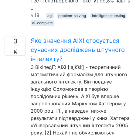
тест [спотвореного тексту] 99,8% навіть
…
18
agi
problem-solving
intelligence-testing
ai-complete
Яке значення AIXI стосується
3
сучасних досліджень штучного
інтелекту?
З Вікіпедії: AIXI ['ai̯k͡siː] - теоретичний
математичний формалізм для штучного
загального інтелекту. Він поєднує
індукцію Соломонова з теорією
послідовних рішень. AIXI був вперше
запропонований Маркусом Хаттером у
2000 році [1], а наведені нижче
результати підтверджені у книзі Хаттера
«Універсальний штучний інтелект» 2005
року. [2] Нехай і не обчислюються,