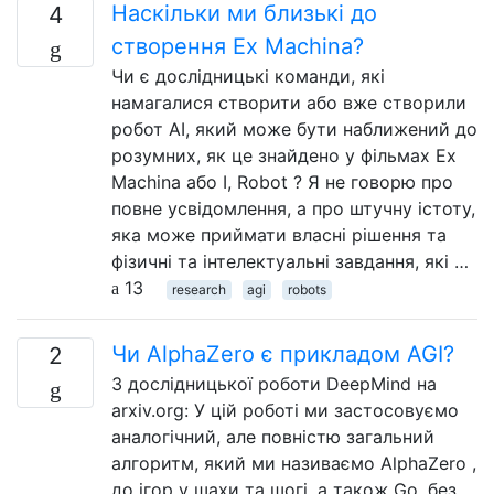
Наскільки ми близькі до
4
створення Ex Machina?
Чи є дослідницькі команди, які
намагалися створити або вже створили
робот AI, який може бути наближений до
розумних, як це знайдено у фільмах Ex
Machina або I, Robot ? Я не говорю про
повне усвідомлення, а про штучну істоту,
яка може приймати власні рішення та
фізичні та інтелектуальні завдання, які …
13
research
agi
robots
Чи AlphaZero є прикладом AGI?
2
З дослідницької роботи DeepMind на
arxiv.org: У цій роботі ми застосовуємо
аналогічний, але повністю загальний
алгоритм, який ми називаємо AlphaZero ,
до ігор у шахи та шогі, а також Go, без