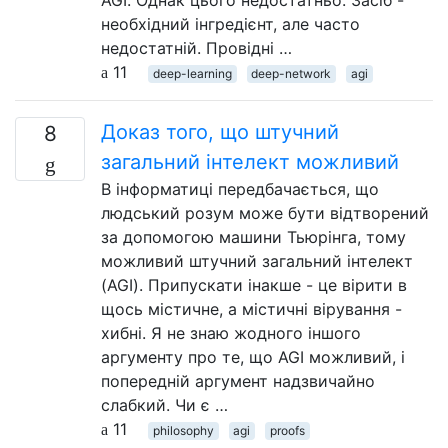
AGI. Однак цього недостатньо. Засіб -
необхідний інгредієнт, але часто
недостатній. Провідні …
11
deep-learning
deep-network
agi
Доказ того, що штучний
8
загальний інтелект можливий
В інформатиці передбачається, що
людський розум може бути відтворений
за допомогою машини Тьюрінга, тому
можливий штучний загальний інтелект
(AGI). Припускати інакше - це вірити в
щось містичне, а містичні вірування -
хибні. Я не знаю жодного іншого
аргументу про те, що AGI можливий, і
попередній аргумент надзвичайно
слабкий. Чи є …
11
philosophy
agi
proofs